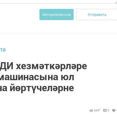
Отправить
Авторизоваться
ИТӘ
ДИ хезмәткәрләре
машинасына юл
а йөртүчеләрне
3437
0