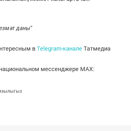
езмәт даны"
интересным в
Telegram-канале
Татмедиа
в национальном мессенджере MАХ:
язылыгыз