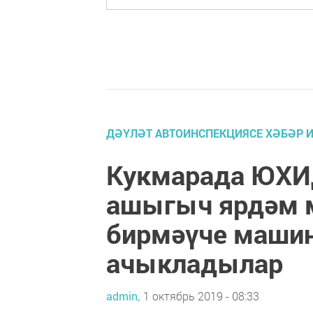
ДӘҮЛӘТ АВТОИНСПЕКЦИЯСЕ ХӘБӘР 
Кукмарада ЮХИ
ашыгыч ярдәм 
бирмәүче машин
ачыкладылар
admin,
1 октябрь 2019 - 08:33