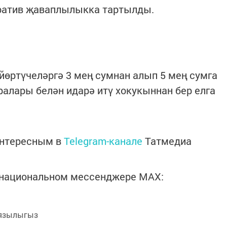
ратив җаваплылыкка тартылды.
 йөртүчеләргә 3 мең сумнан алып 5 мең сумга
ралары белән идарә итү хокукыннан бер елга
интересным в
Telegram-канале
Татмедиа
в национальном мессенджере MАХ:
язылыгыз