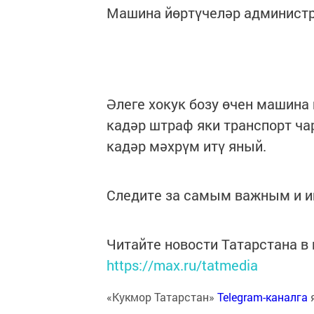
Машина йөртүчеләр админист
Әлеге хокук бозу өчен машина
кадәр штраф яки транспорт ча
кадәр мәхрүм итү яный.
Следите за самым важным и 
Читайте новости Татарстана 
https://max.ru/tatmedia
«Кукмор Татарстан»
Telegram-каналга