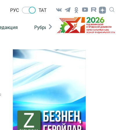
РУС
ТАТ
едакция
Рубрикалар
0