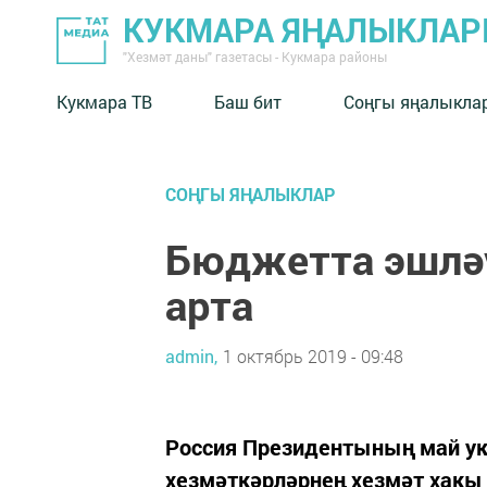
КУКМАРА ЯҢАЛЫКЛА
"Хезмәт даны" газетасы - Кукмара районы
Кукмара ТВ
Баш бит
Соңгы яңалыкла
СОҢГЫ ЯҢАЛЫКЛАР
Бюджетта эшләү
арта
admin,
1 октябрь 2019 - 09:48
Россия Президентының май ук
хезмәткәрләрнең хезмәт хакы 