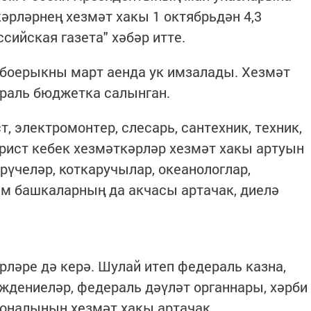
әрләрнең хезмәт хакы 1 октябрьдән 4,3
ссийская газета" хәбәр итте.
 боерыкны март аенда ук имзалады. Хезмәт
ераль бюджетка салынган.
, электромонтер, слесарь, сантехник, техник,
юрист кебек хезмәткәрләр хезмәт хакы артуын
рүчеләр, коткаручылар, океанологлар,
әм башкаларның да акчасы артачак, диелә
рләре дә керә. Шулай итеп федераль казна,
дениеләр, федераль дәүләт органнары, хәрби
соналының хезмәт хакы артачак.