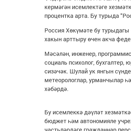
кермәгән исемлектәге хезмәтк
процентка арта. Бу турыда "Ро
Россия Хөкүмәте бу турыдагы
хакын арттыру өчен акча фед
Мәсәлән, инженер, программист
социаль психолог, бухгалтер, 
сизәчәк. Шулай ук янгын сүнде
метеорологлар, урманчылар һ
хәбәрдә.
Бу исемлеккә дәүләт хезмәткә
бюджет һәм автономияле учреж
частьләрдәге гражданнар пер