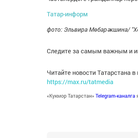
Татар-информ
фото: Эльвира Мөбарәкшина/ "Х
Следите за самым важным и 
Читайте новости Татарстана 
https://max.ru/tatmedia
«Кукмор Татарстан»
Telegram-каналга