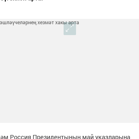
һәм Россия Президентының май указларына