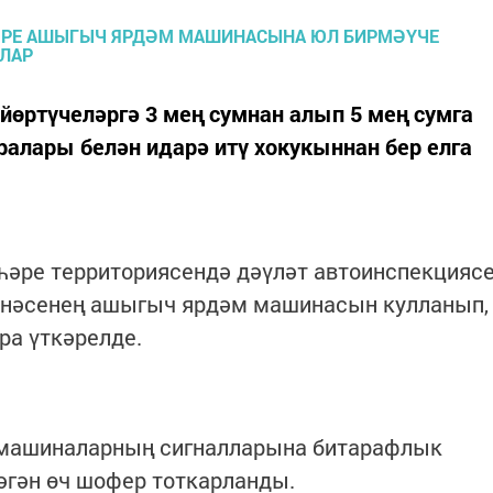
 йөртүчеләргә 3 мең сумнан алып 5 мең сумга
ралары белән идарә итү хокукыннан бер елга
һәре территориясендә дәүләт автоинспекцияс
анәсенең ашыгыч ярдәм машинасын кулланып,
ра үткәрелде.
машиналарның сигналларына битарафлык
әгән өч шофер тоткарланды.