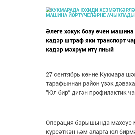
Әлеге хокук бозу өчен машина
кадәр штраф яки транспорт ча
кадәр мәхрүм итү яный
27 сентябрь көнне Кукмара шә
тарафыннан район үзәк дәвах
“Юл бир” дигән профилактик ча
Операция барышында махсус 
күрсәткән һәм аларга юл бирм