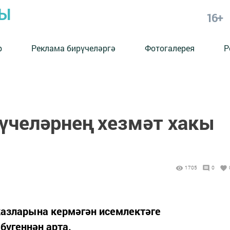
РЫ
16+
р
Реклама бирүчеләргә
Фотогалерея
Р
челәрнең хезмәт хакы
1705
0
азларына кермәгән исемлектәге
бүгеннән арта.