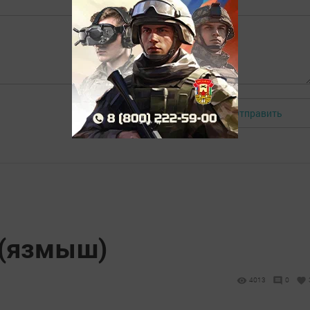
Отправить
Авторизоваться
 (язмыш)
4013
0