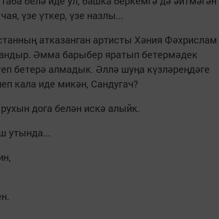
аба белә иде ул, башка беркемгә дә әйтмәгән
чая, үзе үткер, үзе назлы...
станның атказанган артисты Хәния Фәхрислам
андыр. Әмма барыбер яратып бетермәдек
теп бетерә алмадык. Әллә шуңа күзләреңдәге
еп кала иде микән, Сандугач?
 рухын дога белән искә алыйк.
ш утында...
ин,
н.