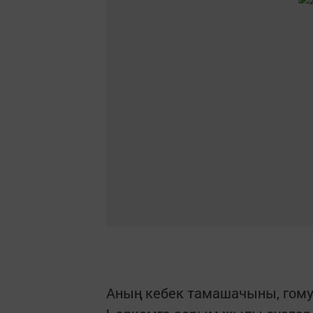
Аның кебек тамашачыны, гомум