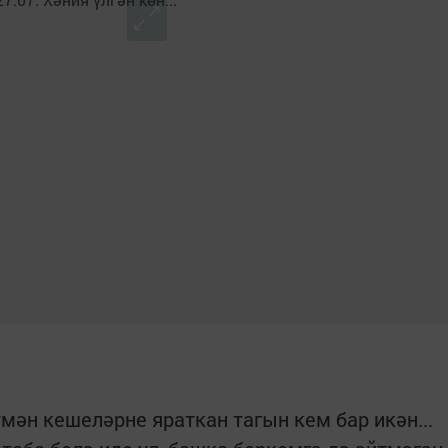
ән кешеләрне яраткан тагын кем бар икән...