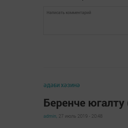
ӘДӘБИ ХӘЗИНӘ
Беренче югалту
admin,
27 июль 2019 - 20:48