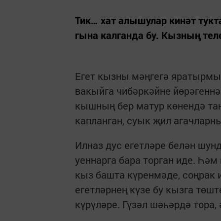
Тик… хат алышулар кинәт тукт
гына калганда бу. Кызның те
Егет кызны мәңгегә яратырмын
вакыйга чибәркәйне йөрәгеннә
кышның бер матур көнендә тан
капланган, суык җил агачларн
Илназ дус егетләре белән шун
уеннарга бара торган иде. Һәм
кыз башта күренмәде, соңрак 
егетләрнең күзе бу кызга төшт
күрүләре. Гүзәл шәһәрдә тора,