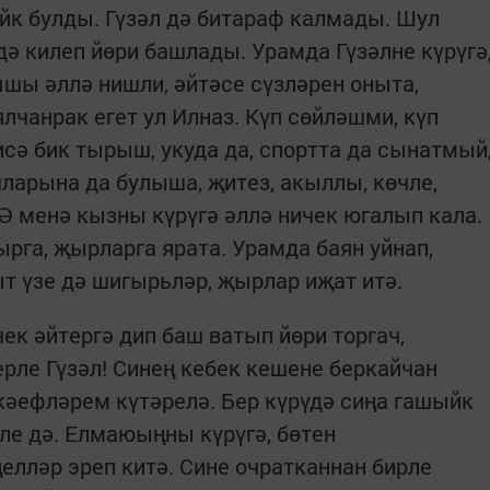
ыйк булды. Гүзәл дә битараф калмады. Шул
 дә килеп йөри башлады. Урамда Гүзәлне күрүгә
ышы әллә нишли, әйтәсе сүзләрен оныта,
лчанрак егет ул Илназ. Күп сөйләшми, күп
исә бик тырыш, укуда да, спортта да сынатмый
арына да булыша, җитез, акыллы, көчле,
 Ә менә кызны күрүгә әллә ничек югалып кала.
га, җырларга ярата. Урамда баян уйнап,
 үзе дә шигырьләр, җырлар иҗат итә.
ек әйтергә дип баш ватып йөри торгач,
дерле Гүзәл! Синең кебек кешене беркайчан
 кәефләрем күтәрелә. Бер күрүдә сиңа гашыйк
ле дә. Елмаюыңны күрүгә, бөтен
елләр эреп китә. Сине очратканнан бирле