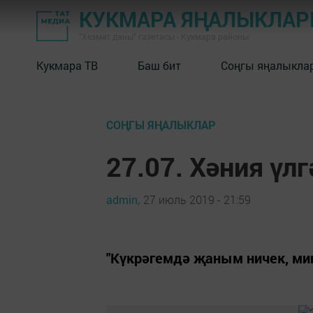
КУКМАРА ЯҢАЛЫКЛА
"Хезмәт даны" газетасы - Кукмара районы
Кукмара ТВ
Баш бит
Соңгы яңалыкла
СОҢГЫ ЯҢАЛЫКЛАР
27.07. Хәния үлгә
admin,
27 июль 2019 - 21:59
"Күкрәгемдә җаным ничек, мин 