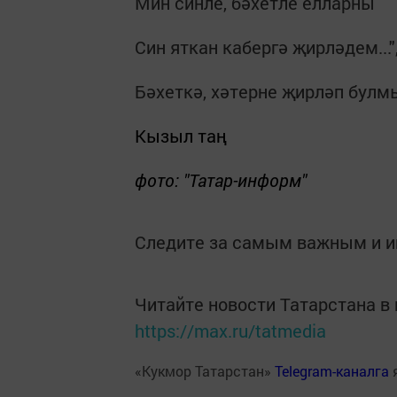
Мин синле, бәхетле елларны
Син яткан кабергә җирләдем...",
Бәхеткә, хәтерне җирләп булмы
Кызыл таң
фото: "Татар-информ"
Следите за самым важным и 
Читайте новости Татарстана 
https://max.ru/tatmedia
«Кукмор Татарстан»
Telegram-каналга