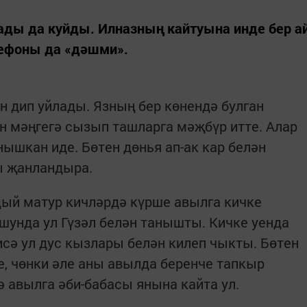
ады да куйды. Илназның кайтуына инде бер а
лефоны да «дәшми».
 дип уйлады. Язның бер көнендә булган
н мәңгегә сызып ташларга мәҗбүр итте. Алар
ышкан иде. Бөтен дөнья ап-ак кар белән
ы җанландыра.
дый матур кичләрдә күрше авылга кичке
 шунда ул Гүзәл белән танышты. Кичке уенда
исә ул дус кызлары белән килеп чыкты. Бөтен
е, чөнки әле аны авылда беренче тапкыр
 ә авылга әби-бабасы янына кайта ул.