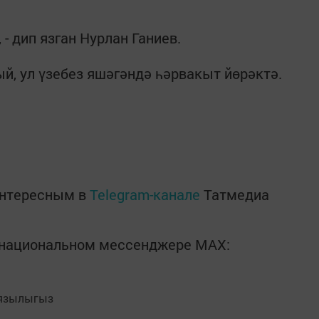
 - дип язган Нурлан Ганиев.
й, ул үзебез яшәгәндә һәрвакыт йөрәктә.
интересным в
Telegram-канале
Татмедиа
в национальном мессенджере MАХ:
язылыгыз