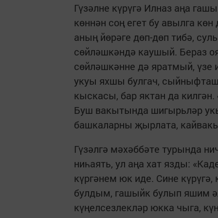
Гүзәлне күрүгә Илназ аңа гаш
көннән соң егет бу авылга көн
аның йөрәге дөп-дөп тибә, сул
сөйләшкәндә каушый. Бераз оя
сөйләшкәнне дә яратмый, үзе 
укуы яхшы булгач, сыйныфташл
кыскасы, бар яктан да килгән.
Буш вакытында шигырьләр укыр
башкаларны җырлата, кайвакыт
Гүзәлгә мәхәббәте турында нич
ниһаять, ул аңа хат язды: «Ка
күргәнем юк иде. Сине күрүгә,
булдым, гашыйк булып яшим ә
күңелсезлекләр юкка чыга, күң