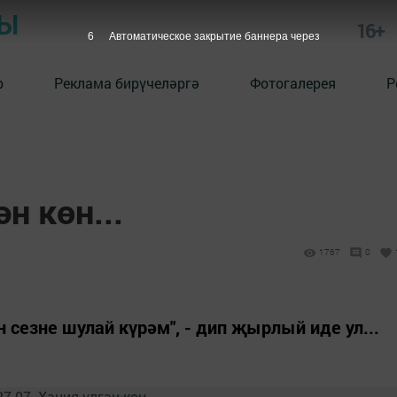
РЫ
16+
5
Автоматическое закрытие баннера через
р
Реклама бирүчеләргә
Фотогалерея
Р
н көн...
1767
0
сезне шулай күрәм", - дип җырлый иде ул...