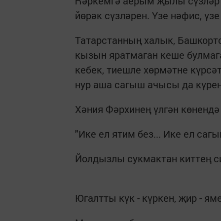
Һәркемгә аерым җылы сүзләр т
йөрәк сүзләрен. Үзе нәфис, үзе 
Татарстанның халык, Башкорт
кызын яратмаган кеше булмаг
кебек, тиешле хөрмәтне күрсә
нур аша сагыш ачысы да күрен
Хәния Фәрхинең үлгән көнендә
"Ике ел ятим без... Ике ел сагы
Йолдызлы сукмактан киттең с
Югалтты күк - күркен, җир - яме