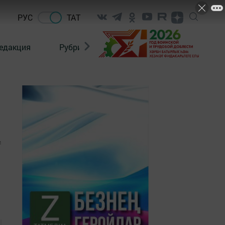
РУС
ТАТ
едакция
Рубрикалар
1