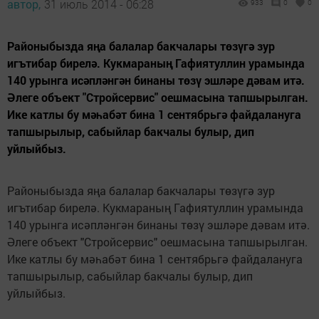
автор,
31 июль 2014 - 06:28
933
0
0
Районыбызда яңа балалар бакчалары төзүгә зур
игътибар бирелә. Кукмараның Гафиятуллин урамында
140 урынга исәпләнгән бинаны төзү эшләре дәвам итә.
Әлеге объект "Стройсервис" оешмасына тапшырылган.
Ике катлы бу мәһабәт бина 1 сентябрьгә файдалануга
тапшырылыр, сабыйлар бакчалы булыр, дип
уйлыйбыз.
Районыбызда яңа балалар бакчалары төзүгә зур
игътибар бирелә. Кукмараның Гафиятуллин урамында
140 урынга исәпләнгән бинаны төзү эшләре дәвам итә.
Әлеге объект "Стройсервис" оешмасына тапшырылган.
Ике катлы бу мәһабәт бина 1 сентябрьгә файдалануга
тапшырылыр, сабыйлар бакчалы булыр, дип
уйлыйбыз.