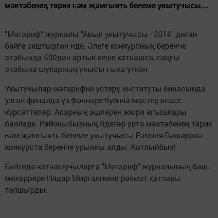
мәктәбенең тарих һәм җәмгыять белеме укытучысы...
"Мәгариф" журналы "Авыл укытучысы - 2014" дигән
бәйге оештырган иде. Әлеге конкурсның беренче
этабында 500дән артык кеше катнашса, соңгы
этабына шуларның унысы гына үткән.
Укытучылар мәгарифне үстерү институты бинасында
узган финалда үз фәннәре буенча мастер-класс
күрсәттеләр. Аларның эшләрен жюри әгъзалары
бәяләде. Районыбызның Ядегәр урта мәктәбенең тарих
һәм җәмгыять белеме укытучысы Рәмзия Бәшәрова
конкурста беренче урынны алды. Котлыйбыз!
Бәйгедә катнашучыларга "Мәгариф" журналының баш
мөхәррире Илдар Миргалимов рәхмәт хатлары
тапшырды.