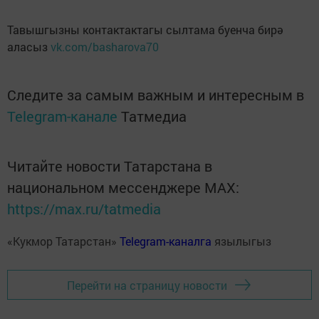
Тавышгызны контактактагы сылтама буенча бирә
аласыз
vk.com/basharova70
Следите за самым важным и интересным в
Telegram-канале
Татмедиа
Читайте новости Татарстана в
национальном мессенджере MАХ:
https://max.ru/tatmedia
«Кукмор Татарстан»
Telegram-каналга
язылыгыз
Перейти на страницу новости