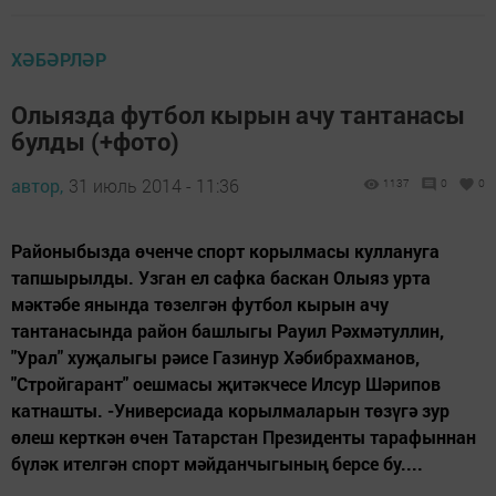
ХӘБӘРЛӘР
Олыязда футбол кырын ачу тантанасы
булды (+фото)
автор,
31 июль 2014 - 11:36
1137
0
0
Районыбызда өченче спорт корылмасы куллануга
тапшырылды. Узган ел сафка баскан Олыяз урта
мәктәбе янында төзелгән футбол кырын ачу
тантанасында район башлыгы Рауил Рәхмәтуллин,
"Урал" хуҗалыгы рәисе Газинур Хәбибрахманов,
"Стройгарант" оешмасы җитәкчесе Илсур Шәрипов
катнашты. -Универсиада корылмаларын төзүгә зур
өлеш керткән өчен Татарстан Президенты тарафыннан
бүләк ителгән спорт мәйданчыгының берсе бу....