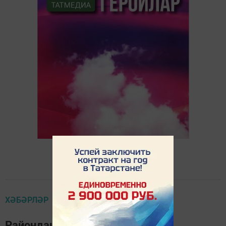
ХӘБӘРЛӘР
Райондашыбызга тавыш бирик