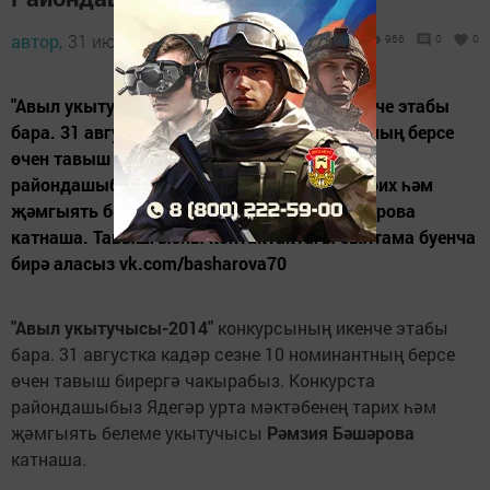
автор,
31 июль 2014 - 10:22
966
0
0
"Авыл укытучысы-2014" конкурсының икенче этабы
бара. 31 августка кадәр сезне 10 номинантның берсе
өчен тавыш бирергә чакырабыз. Конкурста
райондашыбыз Ядегәр урта мәктәбенең тарих һәм
җәмгыять белеме укытучысы Рәмзия Бәшәрова
катнаша. Тавышгызны контактактагы сылтама буенча
бирә аласыз vk.com/basharova70
"Авыл укытучысы-2014"
конкурсының икенче этабы
бара. 31 августка кадәр сезне 10 номинантның берсе
өчен тавыш бирергә чакырабыз. Конкурста
райондашыбыз Ядегәр урта мәктәбенең тарих һәм
җәмгыять белеме укытучысы
Рәмзия Бәшәрова
катнаша.