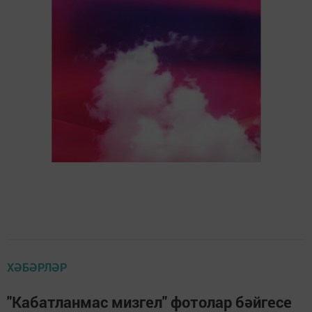
ХӘБӘРЛӘР
"Кабатланмас мизгел" фотолар бәйгесе