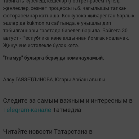
табигать күренеш, кешеләр (портрет-рәсем түгел),
җәнлекләр, хезмәт процессы һ.б. чагылышы тапкан
фоторәсемнәр катнаша. Конкурска җибәрелгән барлык
эшләр дә kukmon.ru сайтында, ә уңышлы дип
табылганнары газетада бирелеп барыла. Бәйгегә 30
август - Республика көне алдыннан йомгак ясалачак.
Җиңүчене истәлекле бүләк көтә.
"Гламур" булырга берәү дә комачауламый.
Алсу ГАЯЗЕТДИНОВА, Югары Арбаш авылы
Следите за самым важным и интересным в
Telegram-канале
Татмедиа
Читайте новости Татарстана в