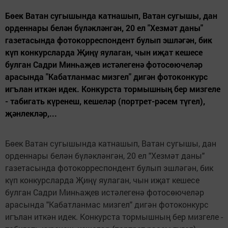
Бөек Ватан сугышында катнашып, Ватан сугышы, дан
орденнары белән бүләкләнгән, 20 ел "Хезмәт даны"
газетасында фотокорреспондент булып эшләгән, бик
күп конкурсларда Җиңү яулаган, чын иҗат кешесе
булган Садри Минһаҗев истәлегенә фотосөючеләр
арасында "Кабатланмас мизгел" дигән фотоконкурс
игълан иткән идек. Конкурста тормышның бер мизгеле
- табигать күренеш, кешеләр (портрет-рәсем түгел),
җәнлекләр,...
Бөек Ватан сугышында катнашып, Ватан сугышы, дан
орденнары белән бүләкләнгән, 20 ел "Хезмәт даны"
газетасында фотокорреспондент булып эшләгән, бик
күп конкурсларда Җиңү яулаган, чын иҗат кешесе
булган Садри Минһаҗев истәлегенә фотосөючеләр
арасында "Кабатланмас мизгел" дигән фотоконкурс
игълан иткән идек. Конкурста тормышның бер мизгеле -