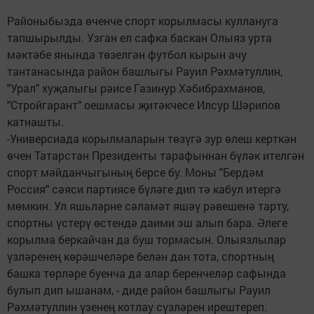
Районыбызда өченче спорт корылмасы куллануга
тапшырылды. Узган ел сафка баскан Олыяз урта
мәктәбе янында төзелгән футбол кырын ачу
тантанасында район башлыгы Рауил Рәхмәтуллин,
"Урал" хуҗалыгы рәисе Газинур Хәбибрахманов,
"Стройгарант" оешмасы җитәкчесе Илсур Шәрипов
катнашты.
-Универсиада корылмаларын төзүгә зур өлеш керткән
өчен Татарстан Президенты тарафыннан бүләк ителгән
спорт мәйданчыгының берсе бу. Моны "Бердәм
Россия" сәяси партиясе бүләге дип тә кабул итергә
мөмкин. Ул яшьләрне сәламәт яшәү рәвешенә тарту,
спортны үстерү өстендә даими эш алып бара. Әлеге
корылма беркайчан да буш тормасын. Олыязлылар
үзләренең көрәшчеләре белән дан тота, спортның
башка төрләре буенча да алар беренчеләр сафында
булып дип ышанам, - диде район башлыгы Рауил
Рәхмәтуллин үзенең котлау сүзләрен ирештереп.