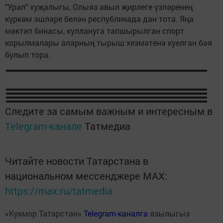
"Урал" хуҗалыгы, Олыяз авыл җирлеге үзләренең
күркәм эшләре белән республикада дан тота. Яңа
мәктәп бинасы, куллануга тапшырылган спорт
корылмалары аларның тырыш хезмәтенә куелган бәя
булып тора.
Следите за самым важным и интересным в
Telegram-канале
Татмедиа
Читайте новости Татарстана в
национальном мессенджере MАХ:
https://max.ru/tatmedia
«Кукмор Татарстан»
Telegram-каналга
язылыгыз