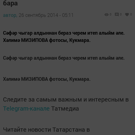
бара
автор,
26 сентябрь 2014 - 05:11
0
0
0
Сәфәр чыгар алдыннан бераз черем итеп алыйм әле.
Хәлимә МИЗИПОВА фотосы, Кукмара.
Сәфәр чыгар алдыннан бераз черем итеп алыйм әле.
Хәлимә МИЗИПОВА фотосы, Кукмара.
Следите за самым важным и интересным в
Telegram-канале
Татмедиа
Читайте новости Татарстана в