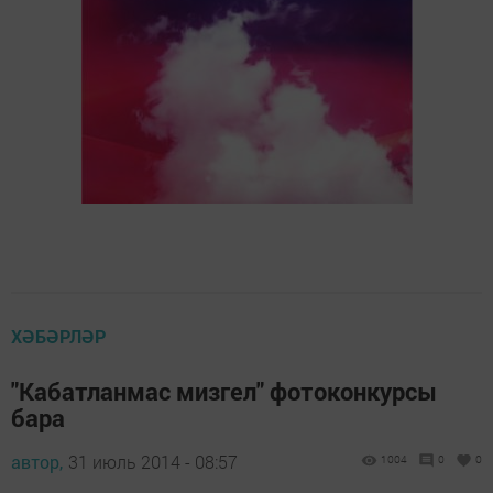
ХӘБӘРЛӘР
"Кабатланмас мизгел" фотоконкурсы
бара
автор,
31 июль 2014 - 08:57
1004
0
0