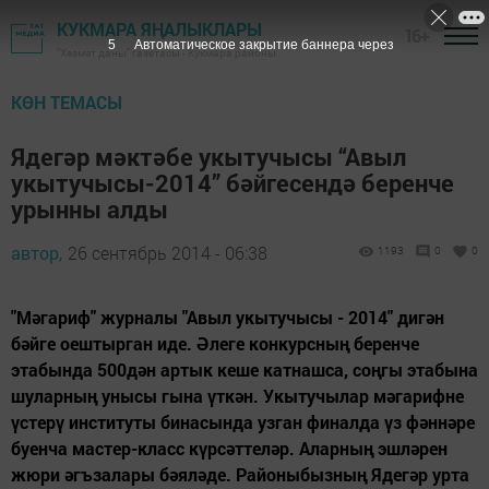
КУКМАРА ЯҢАЛЫКЛАРЫ
16+
3
Автоматическое закрытие баннера через
"Хезмәт даны" газетасы - Кукмара районы
КӨН ТЕМАСЫ
Ядегәр мәктәбе укытучысы “Авыл
укытучысы-2014” бәйгесендә беренче
урынны алды
автор,
26 сентябрь 2014 - 06:38
1193
0
0
"Мәгариф" журналы "Авыл укытучысы - 2014" дигән
бәйге оештырган иде. Әлеге конкурсның беренче
этабында 500дән артык кеше катнашса, соңгы этабына
шуларның унысы гына үткән. Укытучылар мәгарифне
үстерү институты бинасында узган финалда үз фәннәре
буенча мастер-класс күрсәттеләр. Аларның эшләрен
жюри әгъзалары бәяләде. Районыбызның Ядегәр урта