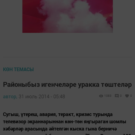
КӨН ТЕМАСЫ
Районыбыз игенчеләре уракка төштеләр
автор,
31 июль 2014 - 05:48
1083
0
0
Сугыш, үтереш, авария, теракт, кризис турында
телевизор экраннарыннан көн-төн яңгыраган шомлы
хәбәрләр арасында әйтелгән кыска гына берничә