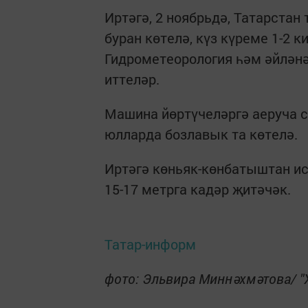
Иртәгә, 2 ноябрьдә, Татарста
буран көтелә, күз күреме 1-2 
Гидрометеорология һәм әйләнә
иттеләр.
Машина йөртүчеләргә аеруча с
юлларда бозлавык та көтелә.
Иртәгә көньяк-көнбатыштан и
15-17 метрга кадәр җитәчәк.
Татар-информ
фото: Эльвира Миннәхмәтова/ "