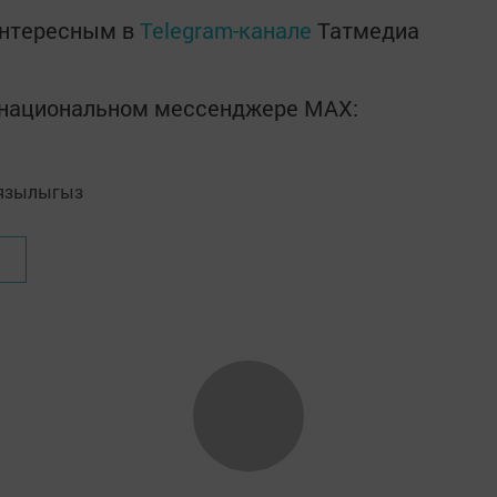
интересным в
Telegram-канале
Татмедиа
в национальном мессенджере MАХ:
язылыгыз