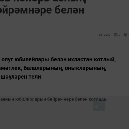
йрәмнәре белән
2009
0
олуг юбилейлары белән ихластан котлый,
амәтлек, балаларының, оныкларының,
шәүләрен тели