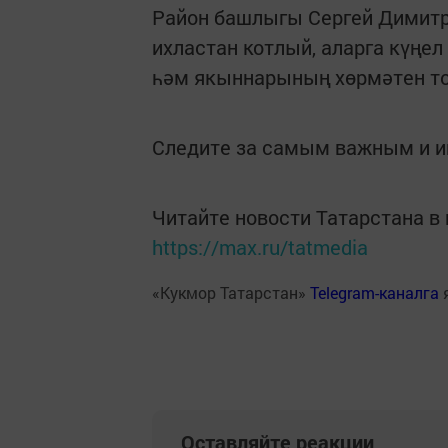
Район башлыгы Сергей Димитр
ихластан котлый, аларга күңе
һәм якыннарының хөрмәтен то
Следите за самым важным и 
Читайте новости Татарстана 
https://max.ru/tatmedia
«Кукмор Татарстан»
Telegram-каналга
Оставляйте реакции