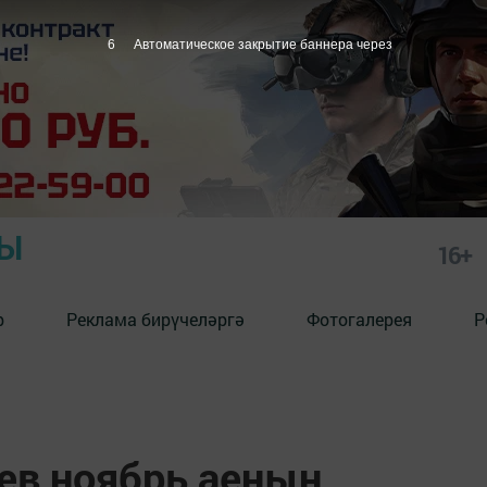
5
Автоматическое закрытие баннера через
РЫ
16+
р
Реклама бирүчеләргә
Фотогалерея
Р
ев ноябрь аеның