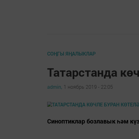
СОҢГЫ ЯҢАЛЫКЛАР
Татарстанда көч
admin,
1 ноябрь 2019 - 22:05
Синоптиклар бозлавык һәм кү