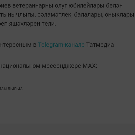
иев ветераннарны олуг юбилейлары белән
л тынычлыгы, сәламәтлек, балалары, оныклары
еп яшәүләрен тели.
интересным в
Telegram-канале
Татмедиа
в национальном мессенджере MАХ:
язылыгыз