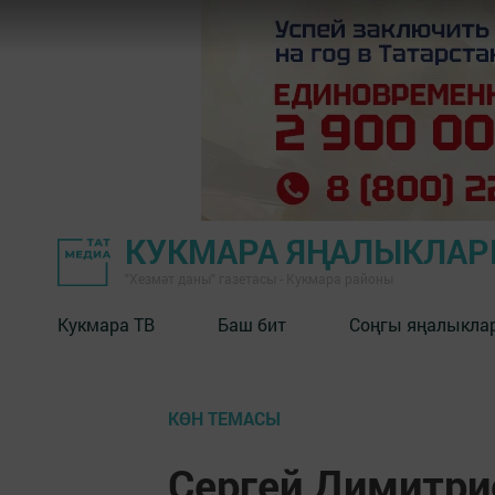
КУКМАРА ЯҢАЛЫКЛА
"Хезмәт даны" газетасы - Кукмара районы
Кукмара ТВ
Баш бит
Соңгы яңалыкла
КӨН ТЕМАСЫ
Сергей Димитри