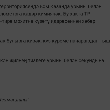
н территориясендә һәм Казанда урыны белән
километрга кадәр кимиячәк. Бу хакта ТР
-тирә мохитне күзәтү идарәсеннән хәбәр
ак булырга кирәк: күз күреме начараюдан тыш
скән җилнең тизлеге урыны белән секундына
Хезмәт даны"