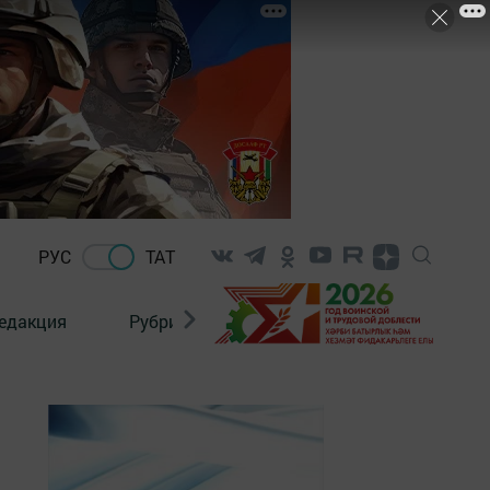
РУС
ТАТ
едакция
Рубрикалар