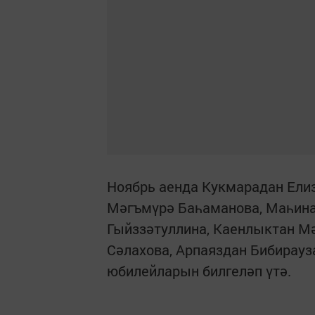
Ноябрь аенда Кукмарадан Ели
Мәгъмүрә Баһаманова, Маһина
Гыйззәтуллина, Каенлыктан М
Сәлахова, Арпаяздан Бибирауз
юбилейларын билгеләп үтә.