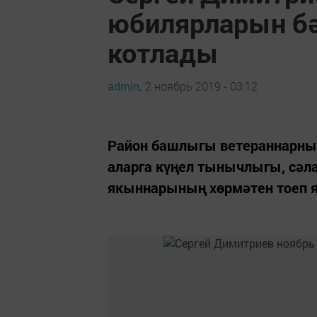
юбилярларын бә
котлады
admin,
2 ноябрь 2019 - 03:12
Район башлыгы ветераннарны 
аларга күңел тынычлыгы, сәл
якыннарының хөрмәтен тоеп я