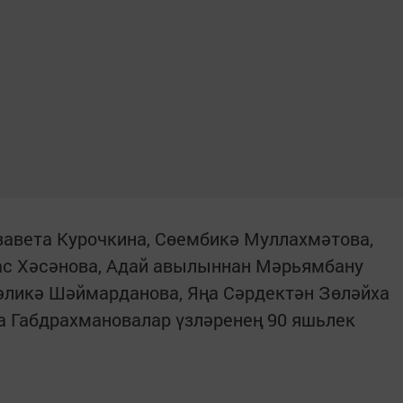
завета Курочкина, Сөембикә Муллахмәтова,
с Хәсәнова, Адай авылыннан Мәрьямбану
әликә Шәймарданова, Яңа Сәрдектән Зөләйха
а Габдрахмановалар үзләренең 90 яшьлек