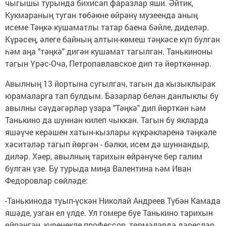
чыгышы турында бихисап фаразлар яши. Әйтик,
Кукмараның туган төбәкне өйрәнү музеенда аның
исеме Тәңкә кушаматлы татар баена бәйле, диделәр.
Күрәсең, әлеге байның алтын-көмеш тәңкәсе күп булган
һәм аңа "тәңкә" дигән кушамат тагылган. Танькиноны
тагын Үрәс-Оча, Петропавлавское дип тә йөрткәннәр.
Авылның 13 йортына сугылгач, тагын да кызыклырак
юрамаларга тап булдым. Базарлар белән данлыклы бу
авылны сәүдәгәрләр үзара "Тәңкә" дип йөрткән һәм
Танькино да шуннан килеп чыккан. Тагын бу якларда
яшәүче керәшен хатын-кызлары күкрәкләренә тәңкәле
хәситәләр тагып йөргән - бәлки, исем дә шуннандыр,
диләр. Хәер, авылның тарихын өйрәнүче бер галим
булган үзе. Бу турыда миңа Валентина һәм Иван
Федоровлар сөйләде:
-Танькинода туып-үскән Николай Андреев Түбән Камада
яшәде, узган ел үлде. Ул гомере буе Танькино тарихын
өйрәнгән, күренекле профессор, төрмәләрдә дәресләр