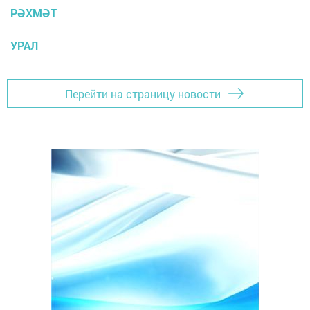
РӘХМӘТ
УРАЛ
Перейти на страницу новости