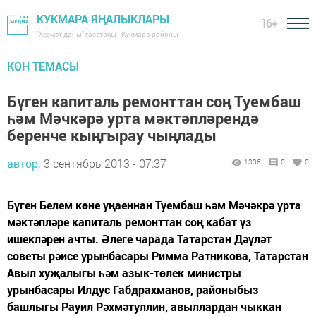
КУКМАРА ЯҢАЛЫКЛАРЫ
16+
"Хезмәт даны" газетасы - Кукмара районы
КӨН ТЕМАСЫ
Бүген капиталь ремонттан соң Туембаш
һәм Мәчкәрә урта мәктәпләрендә
беренче кыңгырау чыңлады
автор,
3 сентябрь 2013 - 07:37
1336
0
0
Бүген Белем көне уңаеннан Туембаш һәм Мәчәкрә урта
мәктәпләре капиталь ремонттан соң кабат үз
ишекләрен ачты. Әлеге чарада Татарстан Дәүләт
советы рәисе урынбасары Римма Ратникова, Татарстан
Авыл хуҗалыгы һәм азык-төлек министры
урынбасары Илдус Габдрахманов, районыбыз
башлыгы Рауил Рәхмәтуллин, авыллардан чыккан