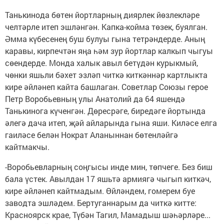
Танькинода бөтен йортларның диярлек йөзлекләре
челтәрле итеп эшләнгән. Капка-койма төзек, буялган.
Әмма күбесенең буш булуы гына тетрәндерде. Аның
каравы, кирпечтән яңа һәм зур йортлар калкып чыгуы
сөендерде. Монда халык авыл бетүдән курыкмый,
чөнки яшьли бәхет эзләп читкә киткәннәр картлыкта
кире әйләнеп кайта башлаган. Советлар Союзы герое
Петр Воробьевның улы Анатолий да 64 яшендә
Танькинога күченгән. Дөресрәге, биредәге йортында
әлегә дача итеп, җәй айларында гына яши. Киләсе елга
гаиләсе белән Нократ Аланыннан бөтенләйгә
кайтмакчы.
-Воробьевларның соңгысы инде мин, төпчеге. Без биш
бала үстек. Авылдан 17 яшьтә армиягә чыгып киткәч,
кире әйләнеп кайтмадым. Өйләндем, гомерем буе
заводта эшләдем. Бертуганнарым да читкә китте:
Красноярск крае, Түбән Тагил, Мамадыш шәһәрләре...