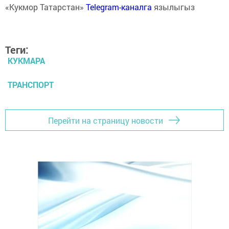
«Кукмор Татарстан»
Telegram-каналга
язылыгыз
Теги:
КУКМАРА
ТРАНСПОРТ
Перейти на страницу новости