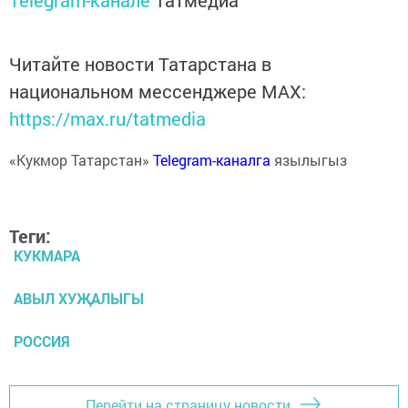
Telegram-канале
Татмедиа
Читайте новости Татарстана в
национальном мессенджере MАХ:
https://max.ru/tatmedia
«Кукмор Татарстан»
Telegram-каналга
язылыгыз
Теги:
КУКМАРА
АВЫЛ ХУҖАЛЫГЫ
РОССИЯ
Перейти на страницу новости