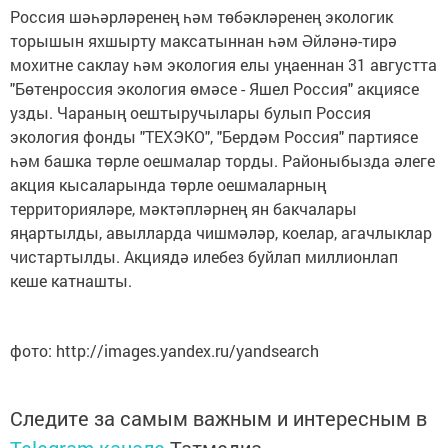
Россия шәһәрләренең һәм төбәкләренең экологик
торышын яхшырту максатыннан һәм Әйләнә-тирә
мохитне саклау һәм экология елы уңаеннан 31 августта
"Бөтенроссия экология өмәсе - Яшел Россия" акциясе
узды. Чараның оештыручылары булып Россия
экология фонды "ТЕХЭКО", "Бердәм Россия" партиясе
һәм башка төрле оешмалар торды. Районыбызда әлеге
акция кысаларында төрле оешмаларның
территорияләре, мәктәпләрнең ян бакчалары
яңартылды, авылларда чишмәләр, коелар, агачлыклар
чистартылды. Акциядә илебез буйлап миллионлап
кеше катнашты.
фото: http://images.yandex.ru/yandsearch
Следите за самым важным и интересным в