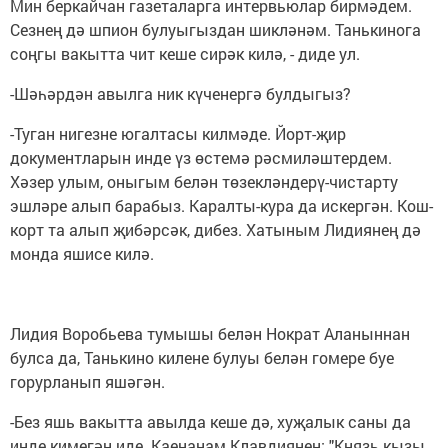
Мин беркайчан газеталарга интервьюлар бирмәдем.
Сезнең дә шпион булуыгыздан шикләнәм. Танькинога
соңгы вакытта чит кеше сирәк килә, - диде ул.
-Шәһәрдән авылга ник күченергә булдыгыз?
-Туган нигезне югалтасы килмәде. Йорт-җир
документларын инде үз өстемә рәсмиләштердем.
Хәзер улым, оныгым белән төзекләндерү-чистарту
эшләре алып барабыз. Каралты-кура да искергән. Кош-
корт та алып җибәрсәк, дибез. Хатыным Лидиянең дә
монда яшисе килә.
Лидия Воробьева тумышы белән Нократ Аланыннан
булса да, Танькино килене булуы белән гомере буе
горурланып яшәгән.
-Без яшь вакытта авылда кеше дә, хуҗалык саны да
инде кимегән иде. Каенанам Клавдиянең: "Князь кызы