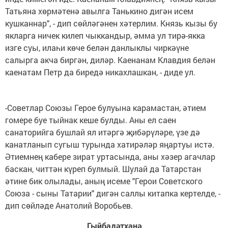
Татьяна хөрмәтенә авылга Танькино дигән исем
кушканнар", - дип сөйләгәнен хәтерлим. Князь кызы бу
якларга ничек килеп чыккандыр, әмма ул тирә-якка
изге суы, илаһи көче белән данлыклы чиркәүне
салырга акча биргән, диләр. Каенанам Клавдия белән
каенатам Петр да биредә никахлашкан, - диде ул.
-Советлар Союзы Герое булуына карамастан, әтием
гомере буе тыйнак кеше булды. Аны ел саен
санаторийга бушлай ял итәргә җибәрүләре, үзе дә
канатланып сугыш турында хатирәләр яңартуы истә.
Әтиемнең кабере зират уртасында, аны хәзер агачлар
баскан, читтән күреп булмый. Шулай да Татарстан
әтине бик олылады, аның исеме "Герои Советского
Союза - сыны Татарии" дигән саллы китапка кертелде, -
дип сөйләде Анатолий Воробьев.
Гыйбадәтханә