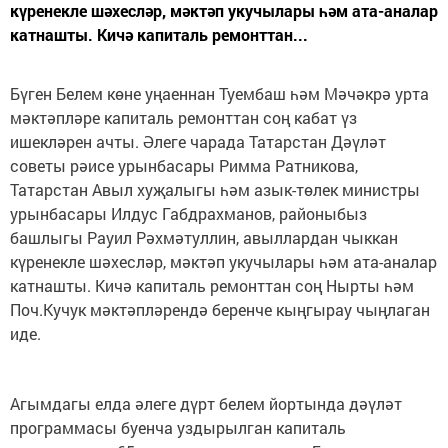
күренекле шәхесләр, мәктәп укучылары һәм ата-аналар
катнашты. Кичә капиталь ремонттан...
Бүген Белем көне уңаеннан Туембаш һәм Мәчәкрә урта
мәктәпләре капиталь ремонттан соң кабат үз
ишекләрен ачты. Әлеге чарада Татарстан Дәүләт
советы рәисе урынбасары Римма Ратникова,
Татарстан Авыл хуҗалыгы һәм азык-төлек министры
урынбасары Илдус Габдрахманов, районыбыз
башлыгы Рауил Рәхмәтуллин, авыллардан чыккан
күренекле шәхесләр, мәктәп укучылары һәм ата-аналар
катнашты. Кичә капиталь ремонттан соң Нырты һәм
Поч.Кучук мәктәпләрендә беренче кыңгырау чыңлаган
иде.
Агымдагы елда әлеге дүрт белем йортында дәүләт
программасы буенча уздырылган капиталь