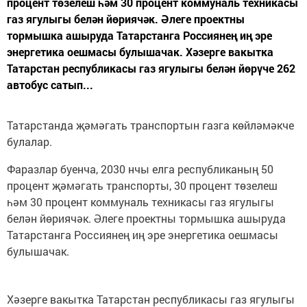
процент төзелеш һәм 30 процент коммуналь техникасы
газ ягулыгы белән йөриячәк. Әлеге проектны
тормышка ашыруда Татарстанга Россиянең иң эре
энергетика оешмасы булышачак. Хәзерге вакытка
Татарстан республикасы газ ягулыгы белән йөрүче 262
автобус сатып...
Татарстанда җәмәгать транспортын газга көйләмәкче
булалар.
Фаразлар буенча, 2030 нчы елга республиканың 50
процент җәмәгать транспорты, 30 процент төзелеш
һәм 30 процент коммуналь техникасы газ ягулыгы
белән йөриячәк. Әлеге проектны тормышка ашыруда
Татарстанга Россиянең иң эре энергетика оешмасы
булышачак.
Хәзерге вакытка Татарстан республикасы газ ягулыгы