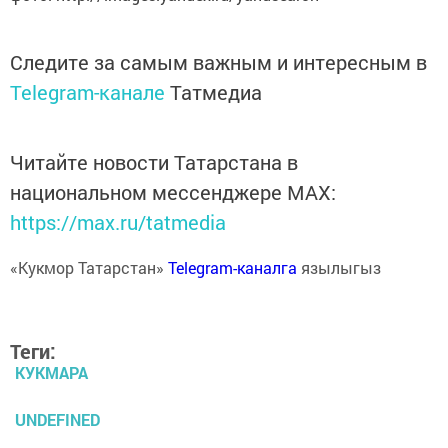
Следите за самым важным и интересным в
Telegram-канале
Татмедиа
Читайте новости Татарстана в
национальном мессенджере MАХ:
https://max.ru/tatmedia
«Кукмор Татарстан»
Telegram-каналга
язылыгыз
Теги:
КУКМАРА
UNDEFINED