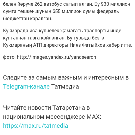
белән йөрүче 262 автобус сатып алган. Бу 930 миллион
сумга төшкән,шуның 655 миллион сумы федераль
бюджеттан каралган.
Кукмарада исә күпчелек җәмәгать траспорты инде
күптәннән газга көйләнгән. Бу турыда безгә
Кукмараның АТП директоры Нияз Фатыйхов хәбәр итте.
фото: http://images.yandex.ru/yandsearch
Следите за самым важным и интересным в
Telegram-канале
Татмедиа
Читайте новости Татарстана в
национальном мессенджере MАХ:
https://max.ru/tatmedia