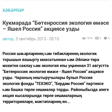
ХӘБӘРЛӘР
Кукмарада “Бөтенроссия экология өмәсе
– Яшел Россия” акциясе узды
автор,
3 сентябрь 2013 - 05:10
1274
0
0
Россия шәһәрләренең һәм төбәкләренең экологик
торышын яхшырту максатыннан һәм Әйләнә-тирә
мохитне саклау һәм экология елы уңаеннан 31 августта
"Бөтенроссия экология өмәсе - Яшел Россия" акциясе
узды. Чараның оештыручылары булып Россия
экология фонды "ТЕХЭКО", "Бердәм Россия" партиясе
һәм башка төрле оешмалар торды. Районыбызда әлеге
акция кысаларында төрле оешмаларның
территорияләре, мәктәпләрнең ян...