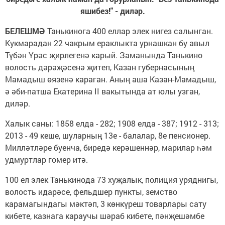
яшибез!" - диләр.
БЕЛЕШМӘ
Танькинога 400 еллар элек нигез салынган.
Кукмарадан 22 чакрым ераклыкта урнашкан бу авыл
Түбән Үрәс җирлегенә карый. Заманында Танькино
волость дәрәҗәсенә җитеп, Казан губернасының
Мамадыш өязенә караган. Аның аша Казан-Мамадыш,
ә әби-патша Екатерина II вакытында ат юлы узган,
диләр.
Халык саны: 1858 елда - 282; 1908 елда - 387; 1912 - 313;
2013 - 49 кеше, шуларның 13е - балалар, 8е пенсионер.
Милләтләре буенча, биредә керәшеннәр, марилар һәм
удмуртлар гомер итә.
100 ел элек Танькинода 73 хуҗалык, полиция уряднигы,
волость идарәсе, фельдшер пункты, земство
карамагындагы мәктәп, 3 көнкүреш товарлары сату
кибете, казнага караучы шәраб кибете, пәнҗешәмбе