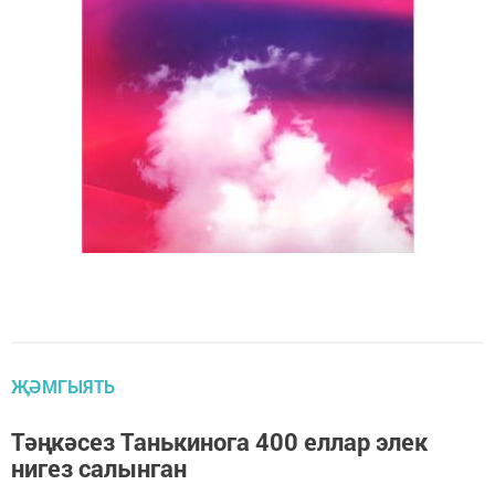
ҖӘМГЫЯТЬ
Тәңкәсез Танькинога 400 еллар элек
нигез салынган