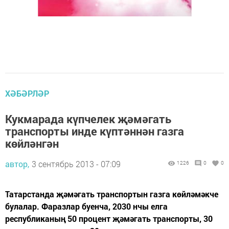
ХӘБӘРЛӘР
Кукмарада күпчелек җәмәгать
транспорты инде күптәннән газга
көйләнгән
автор,
3 сентябрь 2013 - 07:09
1226
0
0
Татарстанда җәмәгать транспортын газга көйләмәкче
булалар. Фаразлар буенча, 2030 нчы елга
республиканың 50 процент җәмәгать транспорты, 30