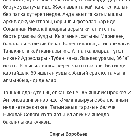
бирүче укытучы иде. Җәен авылга кайткач, гел калын
бер папка күтәреп йөрде. Анда авылга кагылышлы
архив документлары, борынгы фотолар бар иде.
Соңыннан Николай аларны аерым китап итеп тә
бастырмакчы булды. Кызганыч, хатыны Мариянең,
балалары Валерий белән Валентинаның әтиләре үлгәч,
Танькинога кайтканнары юк. Ул папка аларда түгел
микән? Адреслары - Түбән Кама, Яшьлек урамы, 36 "а"
йорты. Юлыгыз төшсә, кереп чыгыгыз әле. Без инде
картайдык, 60 яшьтән уздык. Андый ерак юлга чыга
алмыйбыз, - диде алар.
Танькинода бүген иң өлкән кеше - 85 яшьлек Просковья
Антонова дигәннәр иде. Әмма авыруы сәбәпле, аның
инде хәтере киткән. Тагын авыл тарихын белүче
Николай Соловьев та ярты ел элек 82 яшендә
бакыйлыкка күчкән...
Соңгы Воробьев