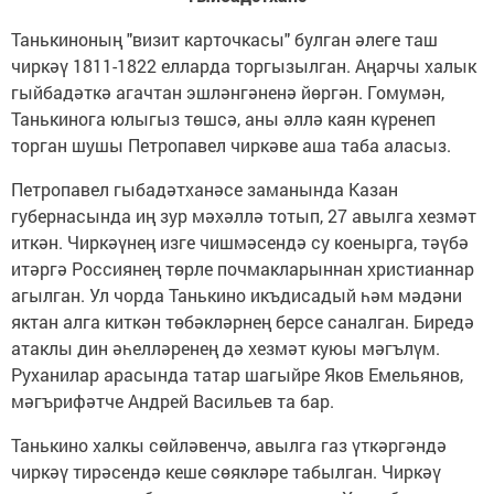
Танькиноның "визит карточкасы" булган әлеге таш
чиркәү 1811-1822 елларда торгызылган. Аңарчы халык
гыйбадәткә агачтан эшләнгәненә йөргән. Гомумән,
Танькинога юлыгыз төшсә, аны әллә каян күренеп
торган шушы Петропавел чиркәве аша таба аласыз.
Петропавел гыбадәтханәсе заманында Казан
губернасында иң зур мәхәллә тотып, 27 авылга хезмәт
иткән. Чиркәүнең изге чишмәсендә су коенырга, тәүбә
итәргә Россиянең төрле почмакларыннан христианнар
агылган. Ул чорда Танькино икъдисадый һәм мәдәни
яктан алга киткән төбәкләрнең берсе саналган. Биредә
атаклы дин әһелләренең дә хезмәт куюы мәгълүм.
Руханилар арасында татар шагыйре Яков Емельянов,
мәгърифәтче Андрей Васильев та бар.
Танькино халкы сөйләвенчә, авылга газ үткәргәндә
чиркәү тирәсендә кеше сөякләре табылган. Чиркәү