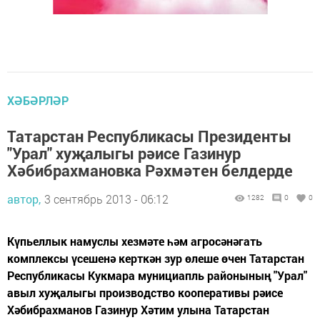
ХӘБӘРЛӘР
Татарстан Республикасы Президенты
"Урал" хуҗалыгы рәисе Газинур
Хәбибрахмановка Рәхмәтен белдерде
автор,
3 сентябрь 2013 - 06:12
1282
0
0
Күпьеллык намуслы хезмәте һәм агросәнәгать
комплексы үсешенә керткән зур өлеше өчен Татарстан
Республикасы Кукмара мунициапль районының "Урал"
авыл хуҗалыгы производство кооперативы рәисе
Хәбибрахманов Газинур Хәтим улына Татарстан