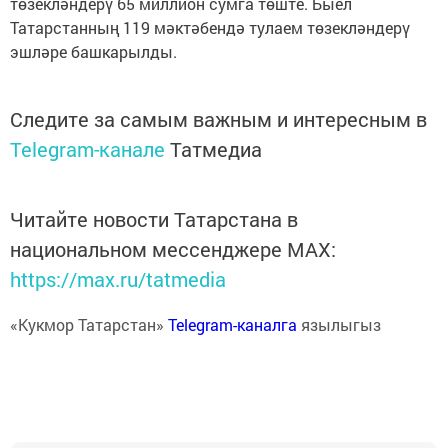
төзекләндерү 65 миллион сумга төште. Быел
Татарстанның 119 мәктәбендә тулаем төзекләндерү
эшләре башкарылды.
Следите за самым важным и интересным в
Telegram-канале
Татмедиа
Читайте новости Татарстана в
национальном мессенджере MАХ:
https://max.ru/tatmedia
«Кукмор Татарстан»
Telegram-каналга
язылыгыз