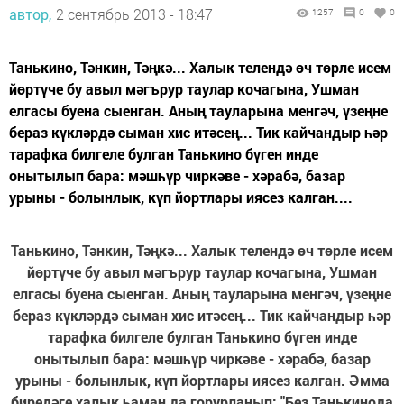
автор,
2 сентябрь 2013 - 18:47
1257
0
0
Танькино, Тәнкин, Тәңкә... Халык телендә өч төрле исем
йөртүче бу авыл мәгърур таулар кочагына, Ушман
елгасы буена сыенган. Аның тауларына менгәч, үзеңне
бераз күкләрдә сыман хис итәсең... Тик кайчандыр һәр
тарафка билгеле булган Танькино бүген инде
онытылып бара: мәшһүр чиркәве - хәрабә, базар
урыны - болынлык, күп йортлары иясез калган....
Танькино, Тәнкин, Тәңкә... Халык телендә өч төрле исем
йөртүче бу авыл мәгърур таулар кочагына, Ушман
елгасы буена сыенган. Аның тауларына менгәч, үзеңне
бераз күкләрдә сыман хис итәсең... Тик кайчандыр һәр
тарафка билгеле булган Танькино бүген инде
онытылып бара: мәшһүр чиркәве - хәрабә, базар
урыны - болынлык, күп йортлары иясез калган. Әмма
биредәге халык һаман да горурланып: "Без Танькинода