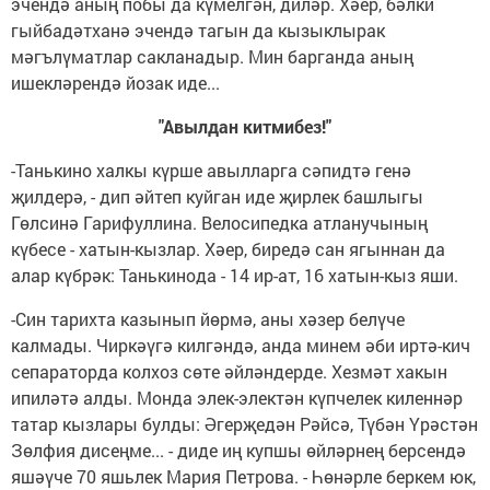
эчендә аның побы да күмелгән, диләр. Хәер, бәлки
гыйбадәтханә эчендә тагын да кызыклырак
мәгълүматлар сакланадыр. Мин барганда аның
ишекләрендә йозак иде...
"Авылдан китмибез!"
-Танькино халкы күрше авылларга сәпидтә генә
җилдерә, - дип әйтеп куйган иде җирлек башлыгы
Гөлсинә Гарифуллина. Велосипедка атланучының
күбесе - хатын-кызлар. Хәер, биредә сан ягыннан да
алар күбрәк: Танькинода - 14 ир-ат, 16 хатын-кыз яши.
-Син тарихта казынып йөрмә, аны хәзер белүче
калмады. Чиркәүгә килгәндә, анда минем әби иртә-кич
сепараторда колхоз сөте әйләндерде. Хезмәт хакын
ипиләтә алды. Монда элек-электән күпчелек киленнәр
татар кызлары булды: Әгерҗедән Рәйсә, Түбән Үрәстән
Зөлфия дисеңме... - диде иң купшы өйләрнең берсендә
яшәүче 70 яшьлек Мария Петрова. - Һөнәрле беркем юк,