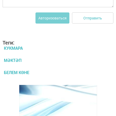
Отправить
Авторизоваться
Теги:
КУКМАРА
МӘКТӘП
БЕЛЕМ КӨНЕ