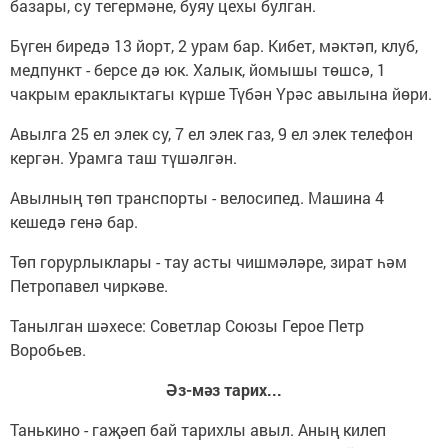
базары, су тегермәне, буяу цехы булган.
Бүген биредә 13 йорт, 2 урам бар. Кибет, мәктәп, клуб,
медпункт - берсе дә юк. Халык, йомышы төшсә, 1
чакрым ераклыктагы күрше Түбән Үрәс авылына йөри.
Авылга 25 ел элек су, 7 ел элек газ, 9 ел элек телефон
кергән. Урамга таш түшәлгән.
Авылның төп транспорты - велосипед. Машина 4
кешедә генә бар.
Төп горурлыклары - тау асты чишмәләре, зират һәм
Петропавел чиркәве.
Танылган шәхесе: Советлар Союзы Герое Петр
Воробьев.
Әз-мәз тарих...
Танькино - гаҗәеп бай тарихлы авыл. Аның килеп