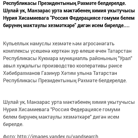
Республикасы Президентының Рәхмәте белдерелде.
Шулай ук, Манзарас урта мәктәбенең химия укытучысы
Нурия Хисамиевага "Россия Федерациясе гомуми белем
бирүнең мактаулы хезмәткәре" дигән исем бирелде....
Күпьеллык намуслы хезмәте һәм агросәнәгать
комплексы үсешенә керткән зур өлеше өчен Татарстан
Республикасы Кукмара мунициапль районының "Урал"
авыл хуҗалыгы производство кооперативы рәисе
Хәбибрахманов Газинур Хәтим улына Татарстан
Республикасы Президентының Рәхмәте белдерелде.
Шулай ук, Манзарас урта мәктәбенең химия укытучысы
Нурия Хисамиевага "Россия Федерациясе гомуми
белем бирүнең мактаулы хезмәткәре" дигән исем
бирелде.
фото: http://images.yandex.ru/yandsearch