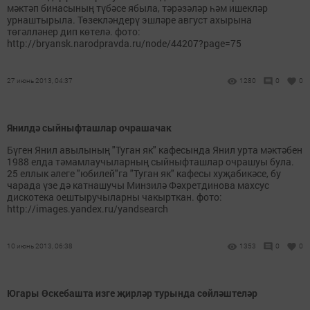
мәктәп бинасының түбәсе ябыла, тәрәзәләр һәм ишекләр
урнаштырыла. Төзекләндерү эшләре август ахырына
төгәлләнер дип көтелә. фото:
http://bryansk.narodpravda.ru/node/44207?page=75
27 июнь 2013, 04:37
1280
0
0
Янилдә сыйныфташлар очрашачак
Бүген Янил авылының "Туган як" кафесында Янил урта мәктәбен
1988 елда тәмамлаучыларның сыйныфташлар очрашуы була.
25 еллык әлеге "юбилей"га "Туган як" кафесы хуҗабикәсе, бу
чарада үзе дә катнашучы Минзилә Фәхретдинова махсус
дискотека оештыручыларны чакырткан. фото:
http://images.yandex.ru/yandsearch
10 июнь 2013, 06:38
1353
0
0
Югары Өскебашта изге җирләр турында сөйләштеләр