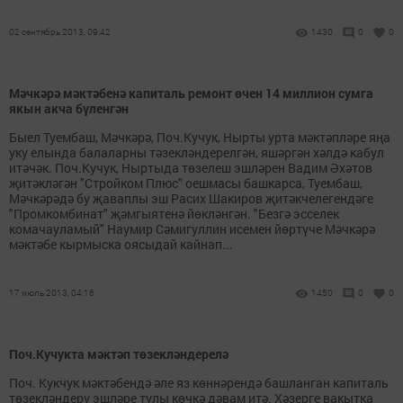
02 сентябрь 2013, 09:42
1430
0
0
Мәчкәрә мәктәбенә капиталь ремонт өчен 14 миллион сумга
якын акча бүленгән
Быел Туембаш, Мәчкәрә, Поч.Кучук, Нырты урта мәктәпләре яңа
уку елында балаларны тәзекләндерелгән, яшәргән хәлдә кабул
итәчәк. Поч.Кучук, Ныртыда төзелеш эшләрен Вадим Әхәтов
җитәкләгән "Стройком Плюс" оешмасы башкарса, Туембаш,
Мәчкәрәдә бу җаваплы эш Расих Шакиров җитәкчелегендәге
"Промкомбинат" җәмгыятенә йөкләнгән. "Безгә эсселек
комачауламый" Наумир Сәмигуллин исемен йөртүче Мәчкәрә
мәктәбе кырмыска оясыдай кайнап...
17 июль 2013, 04:16
1450
0
0
Поч.Кучукта мәктәп төзекләндерелә
Поч. Кукчук мәктәбендә әле яз көннәрендә башланган капиталь
төзекләндерү эшләре тулы көчкә дәвам итә. Хәзерге вакытка