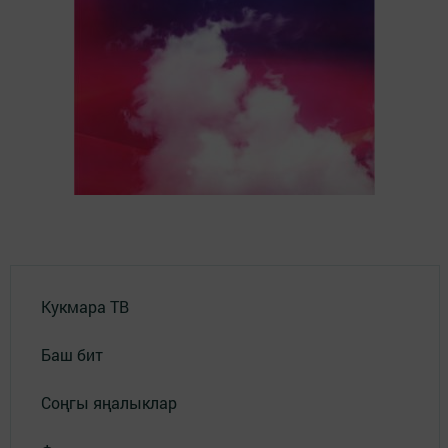
Кукмара ТВ
Баш бит
Соңгы яңалыклар