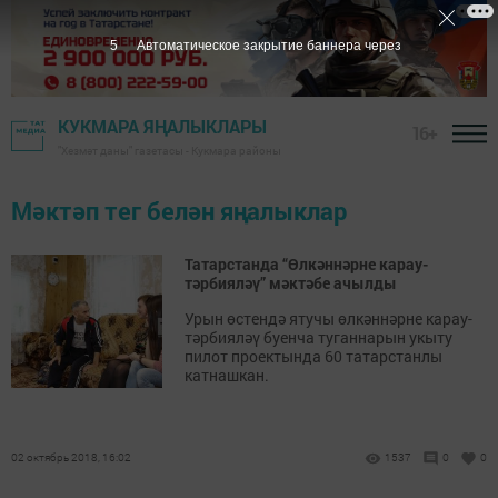
5
Автоматическое закрытие баннера через
КУКМАРА ЯҢАЛЫКЛАРЫ
16+
"Хезмәт даны" газетасы - Кукмара районы
Мәктәп тег белән яңалыклар
Татарстанда “Өлкәннәрне карау-
тәрбияләү” мәктәбе ачылды
Урын өстендә ятучы өлкәннәрне карау-
тәрбияләү буенча туганнарын укыту
пилот проектында 60 татарстанлы
катнашкан.
02 октябрь 2018, 16:02
1537
0
0