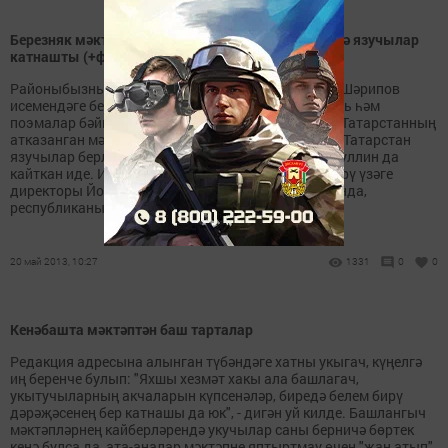
Березняк мәктәбендә узган республика бәйгесендә язучылар
катнашты (+фоторепортаж)
Районыбызның Березняк урта мәктәбендә Рәниф Шәрипов
исемендәге беренче ачык республикакүләм шигырь һәм
поэмалар бәйгесе үтте. Әлеге чарага якташыбыз, Татарстанның
атказанган мәдәният хезмәткәре Рәниф Шәрипов, Татарстан
язучылар берлеге рәисе урынбасары Вакыйф Нуруллин да
кайткан иде. Иҗади үсеш һәм гуманитар белем бирү үзәге
директоры ЙолдызГыймадиева сүзләренә караганда,
республиканың 23 районыннан барлыгы 124...
20 май 2013, 10:27
1331
0
0
Кенәбашта мәктәптән баш тарталар
Редакция адресына алынган түбәндәге хатны укыгач, күңелгә
иң беренче булып: "Яхшы хезмәт хакы ала башлагач,
укытучыларның акчаларын күпсенәләр, биредә белем бирү
дәрәҗәсенең бер катнашы да юк", - дигән уй килде. Башлангыч
мәктәпләрнең кайберләрендә укучылар саны берничә бөртек
кенә булса да, ата-аналар мәктәпне яптыртмау өчен "җан атып"