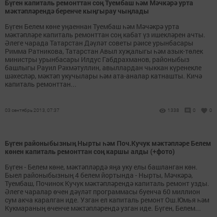
Бүген капиталь ремонттан соң Туембаш һәм Мәчкәрә урта
мәктәпләрендә беренче кыңгырау чыңлады
Бүген Белем көне уңаеннан Туембаш һәм Мәчәкрә урта
мәктәпләре капиталь ремонттан соң кабат үз ишекләрен ачты.
Әлеге чарада Татарстан Дәүләт советы рәисе урынбасары
Римма Ратникова, Татарстан Авыл хуҗалыгы һәм азык-төлек
министры урынбасары Илдус Габдрахманов, районыбыз
башлыгы Рауил Рәхмәтуллин, авыллардан чыккан күренекле
шәхесләр, мәктәп укучылары һәм ата-аналар катнашты. Кичә
капиталь ремонттан...
03 сентябрь 2013, 07:37
1338
0
0
Бүген районыбызның Нырты һәм Поч.Кучук мәктәпләре Белем
көнен капиталь ремонттан соң каршы алды (+фото)
Бүген - Белем көне, мәктәпләрдә яңа уку елы башланган көн.
Быел районыбызның 4 белем йортында - Нырты, Мәчкәрә,
Туембаш, Починок Кучук мәктәпләрендә капиталь ремонт узды.
Әлеге чаралар өчен дәүләт программасы буенча 60 миллион
сум акча каралган иде. Узган ел капиталь ремонт Ош.Юмья һәм
Кукмараның өченче мәктәпләрендә узган иде. Бүген, Белем...