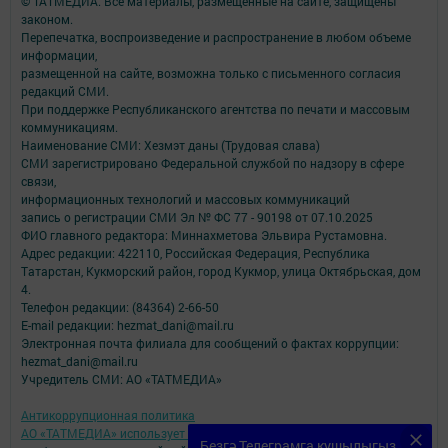
© ТАТМЕДИА. Все материалы, размещенные на сайте, защищены
законом.
Перепечатка, воспроизведение и распространение в любом объеме
информации,
размещенной на сайте, возможна только с письменного согласия
редакций СМИ.
При поддержке Республиканского агентства по печати и массовым
коммуникациям.
Наименование СМИ: Хезмэт даны (Трудовая слава)
СМИ зарегистрировано Федеральной службой по надзору в сфере
связи,
информационных технологий и массовых коммуникаций
запись о регистрации СМИ Эл № ФС 77 - 90198 от 07.10.2025
ФИО главного редактора: Миннахметова Эльвира Рустамовна.
Адрес редакции: 422110, Российская Федерация, Республика
Татарстан, Кукморский район, город Кукмор, улица Октябрьская, дом
4.
Телефон редакции: (84364) 2-66-50
E-mail редакции: hezmat_dani@mail.ru
Электронная почта филиала для сообщений о фактах коррупции:
hezmat_dani@mail.ru
Учредитель СМИ: АО «ТАТМЕДИА»
Антикоррупционная политика
АО «ТАТМЕДИА» использует «cookie»
для персонализации сервисов и
Безгә Телеграмга кушылыгыз