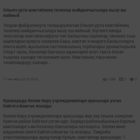
Олыяз урта мәктәбенең төзелеш мәйданчыгында кызу эш
кайный
Тиздән файдалануга тапшырылачак Олыяз урта мәктәбенең
төзелеш мәйданчыгында кызу эш кайный. Бүгенге көндә
төзүчеләр мәктәпкә керүче төп баскычны эшлиләр, моннан тыш
ишекләрне куярга хәзерлек бара, мәктәп эчендәге баскычларга
плитә җәеп, җылылык системасының торбалары урнаштырыла.
Спорт залы, балалар бакчасы идәннәрен агач такта белән
тышлау эшләре төгәлләнеп килә. Мәктәпнең тирә-юнен
төзекләндерү эшләре...
17 сентябрь 2013, 05:42
1389
0
0
Кукмарада белем бирү учреждениеләре арасында узган
бәйгегә йомгак ясалды
Белем бирү учреждениеләре арасында яңа уку елына хәзерлек
буенча район бәйгесе узган иде. Биредә районыбызның барлык
мәктпәләре һәм балалар бакчалары катнашты. Белем көне
алдыннан әлеге бәйгегә йомгак та ясалды. Тәҗрибә
участокларында җиңүчеләр булып, мәктәпләр арасында: 1