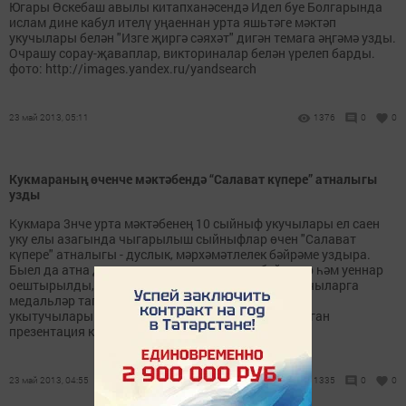
Югары Өскебаш авылы китапханәсендә Идел буе Болгарында
ислам дине кабул ителү уңаеннан урта яшьтәге мәктәп
укучылары белән "Изге җиргә сәяхәт" дигән темага әңгәмә узды.
Очрашу сорау-җаваплар, викториналар белән үрелеп барды.
фото: http://images.yandex.ru/yandsearch
23 май 2013, 05:11
1376
0
0
Кукмараның өченче мәктәбендә “Салават күпере” атналыгы
узды
Кукмара 3нче урта мәктәбенең 10 сыйныф укучылары ел саен
уку елы азагында чыгарылыш сыйныфлар өчен "Салават
күпере" атналыгы - дуслык, мәрхәмәтлелек бәйрәме уздыра.
Быел да атна дәвамында мәктәптә төрле бәйгеләр һәм уеннар
оештырылды, төрле номинацияләрдә җиңү яулаучыларга
медальләр тапшырылды. Соңгы көндә исә мәктәп
укытучылары һәм укучыларының теләкләре язылган
презентация күрсәтелде,...
23 май 2013, 04:55
1335
0
0