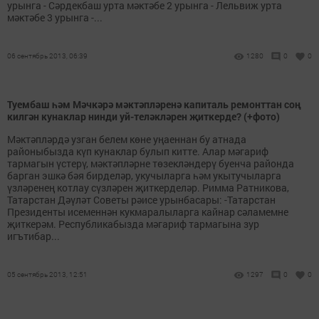
урынга - Сәрдекбаш урта мәктәбе 2 урынга - Лельвиж урта
мәктәбе 3 урынга -...
06 сентябрь 2013, 06:39
1280
0
0
Туембаш һәм Мәчкәрә мәктәпләренә капиталь ремонттан соң
килгән кунаклар нинди уй-теләкләрен җиткерде? (+фото)
Мәктәпләрдә узган белем көне уңаеннан бу атнада
районыбызда күп кунаклар булып китте. Алар мәгариф
тармагын үстерү, мәктәпләрне төзекләндерү буенча районда
барган эшкә бәя бирделәр, укучыларга һәм укытучыларга
үзләренең котлау сүзләрен җиткерделәр. Римма Ратникова,
Татарстан Дәүләт Советы рәисе урынбасары: -Татарстан
Президенты исеменнән кукмаралыларга кайнар сәламемне
җиткерәм. Республикабызда мәгариф тармагына зур
игътибар...
05 сентябрь 2013, 12:51
1297
0
0