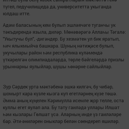
түгел, педучилищеда да, университетта укыганда
юлдаш итте.
Адәм баласының кем булып эшләячәге туганчы ук
тәкъдирендә языла, диләр. Мөнәвәрәгә Аллаһы Тәгалә:
"Укытучы бул", -дигәндер. Бу хезмәтен ул бик яратып,
һич ялыкмыйча башкара. Шуның нәтиҗәсе булып,
укучылары район һәм республика күләмендә
үткәрелгән олимпиадаларда, төрле бәйгеләрдә призлы
урыннарны яулыйлар, шушы һөнәрне сайлыйлар.
Зур Сәрдек урта мәктәбенә эшкә килгәч, бу чибәр,
шомырт кара күзле кызга күп егетләрнең күзе төшә.
Әмма аның күңелен Кәримулла исемле җор телле, оста
куллы егет яулап ала. Бу тату гаиләдә уллары Илшат
һәм кызлары Гөлшат үсә. Аларның инде үз гаиләләре
бар. Әти-әниләрен оныклар белән сөендереп яшиләр.