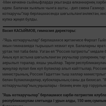
-Мин кечкенә сыйныфларда укыганда өлкәннәрнең хәр
идем. Балачак хыялым чынга ашты, - дип сөенә Газинур.
коткаручы"лар берләшмәсендә шөгыльләнгәнлектән, инс
күпкә җиңел булды.
Васил КАСЫЙМОВ, гимназия директоры:
-"Яшь коткаручылар" берләшмәсе җитәкчесе Фәрхат Гыйл
якын гимназиядә тырышып хезмәт куя. Балаларны ярата,
уртак тел таба белә. Узган ел "Россия патриоты" медале 
Аның кул астына шөгыльләнгән укучылар үзләренең тәр
аерылып торалар, яхшы укыйлар. Төрле республикакүл
җиңүләр яулап бик күп бүләкләр алып кайттылар, Росси
министрының, Россия Гадәттән тыш хәлләр министрл
белән бүләкләнделәр, кубокларының саны да бихисап. "
коткаручылар"ның уңышлары - безнең өчен зур горурлык
"Яшь коткаручылар" берләшмәсе хәрби-патриотик клуб
республик
акүләм слетында I урын алды, 150 мең сумлык