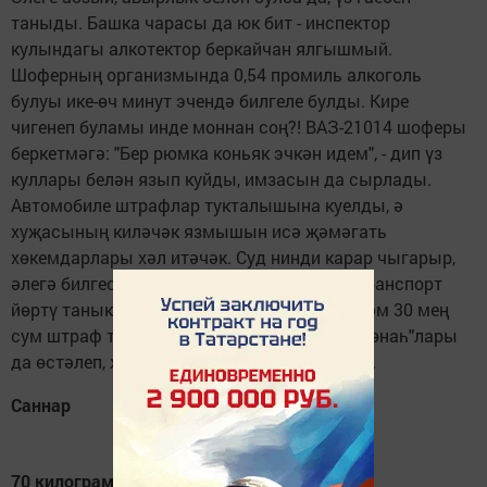
таныды. Башка чарасы да юк бит - инспектор
кулындагы алкотектор беркайчан ялгышмый.
Шоферның организмында 0,54 промиль алкоголь
булуы ике-өч минут эчендә билгеле булды. Кире
чигенеп буламы инде моннан соң?! ВАЗ-21014 шоферы
беркетмәгә: "Бер рюмка коньяк эчкән идем", - дип үз
куллары белән язып куйды, имзасын да сырлады.
Автомобиле штрафлар тукталышына куелды, ә
хуҗасының киләчәк язмышын исә җәмәгать
хөкемдарлары хәл итәчәк. Суд нинди карар чыгарыр,
әлегә билгесез. Әмма ир-атның 1,5-2 елга транспорт
йөртү таныклыгыннан мәхрүм ителәчәге һәм 30 мең
сум штраф түләве көн кебек ачык. Башка "гөнаһ"лары
да өстәлеп, җәза тагын да кырысланмаса...
Саннар
70 килограммлы ир кеше организмыннан