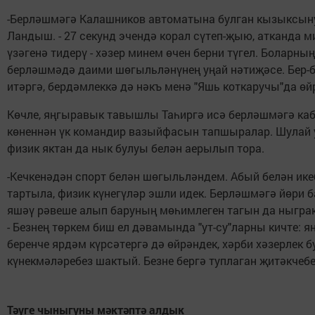
-Берләшмәгә Калашников автоматына булган кызыксыну
Ландыш. - 27 секунд эчендә корал сүтеп-җыю, атканда 
үзәгенә тидерү - хәзер минем өчен берни түгел. Боларны
берләшмәдә даими шөгыльләнүнең уңай нәтиҗәсе. Бер-б
итәргә, бердәмлеккә дә нәкъ менә "Яшь коткаручы"да өй
Көчле, яңгыравык тавышлы Таһиргә исә берләшмәгә каб
көненнән үк командир вазыйфасын тапшыралар. Шулай у
физик яктан да нык булуы белән аерылып тора.
-Кечкенәдән спорт белән шөгыльләндем. Абый белән икеб
тартыла, физик күнегүләр эшли идек. Берләшмәгә йөри 
яшәү рәвеше алып баруның мөһимлеген тагын да ныграк 
- Безнең төркем биш ел дәвамында "ут-су"ларны кичте: я
беренче ярдәм күрсәтергә дә өйрәндек, хәрби хәзерлек б
күнекмәләребез шактый. Безне бергә туплаган җитәкчебе
Тәүге чыныгуны мәктәптә алдык