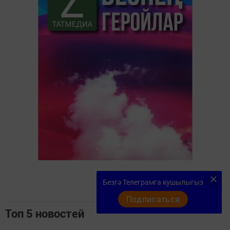
Безгә Телеграмга кушылыгыз
Подписаться
Топ 5 новостей