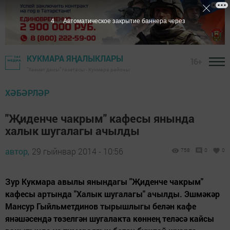
3
Автоматическое закрытие баннера через
КУКМАРА ЯҢАЛЫКЛАРЫ
16+
"Хезмәт даны" газетасы - Кукмара районы
ХӘБӘРЛӘР
"Җиденче чакрым" кафесы янында
халык шугалагы ачылды
автор,
29 гыйнвар 2014 - 10:56
758
0
0
Зур Кукмара авылы янындагы "Җиденче чакрым"
кафесы артында "Халык шугалагы" ачылды. Эшмәкәр
Мансур Гыйльметдинов тырышлыгы белән кафе
янәшәсендә төзелгән шугалакта көннең теләсә кайсы