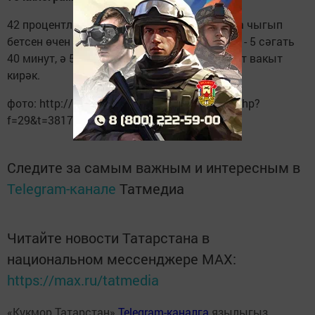
42 процентлы 100 грамм коньяк тулысынча чыгып
бетсен өчен 5 сәгать 13 минут, 300 граммга - 5 сәгать
40 минут, ә 500 граммга - 26 сәгать 95 минут вакыт
кирәк.
фото: http://russhanson.ru/forum/viewtopic.php?
f=29&t=38177
Следите за самым важным и интересным в
Telegram-канале
Татмедиа
Читайте новости Татарстана в
национальном мессенджере MАХ:
https://max.ru/tatmedia
«Кукмор Татарстан»
Telegram-каналга
язылыгыз