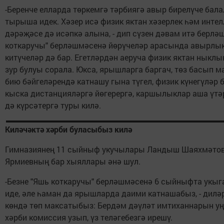
-Беренче елларда төркемгә тәрбиягә авыр бирелүче бал
тырыша идек. Хәзер исә физик яктан хәзерлек һәм инте
дәрәҗәсе дә исәпкә алына, - дип сүзен дәвам итә берләш
коткаручы" берләшмәсенә йөрүчеләр арасында авырлык
китүчеләр дә бар. Егетләрдән аеруча физик яктан ныклы
зур булуы сорала. Юкса, ярышларга баргач, төз басып м
бию бәйгеләрендә катнашу гына түгел, физик күнегүләр
кыска дистанцияләргә йөгерергә, каршылыклар аша үтәр
дә күрсәтергә туры килә.
Киләчәктә хәрби буласыбыз килә
Гимназиянең 11 сыйныф укучылары Ландыш Шаяхмәтов
Ярмиевның бар хыяллары әнә шул.
-Безне "Яшь коткаручы" берләшмәсенә 6 сыйныфта укыг
иде, әле һаман да ярышларда даими катнашабыз, - диләр
көндә төп максатыбыз: Бердәм дәүләт имтиханнарын 
хәрби комиссия узып, үз теләгебезгә ирешү.