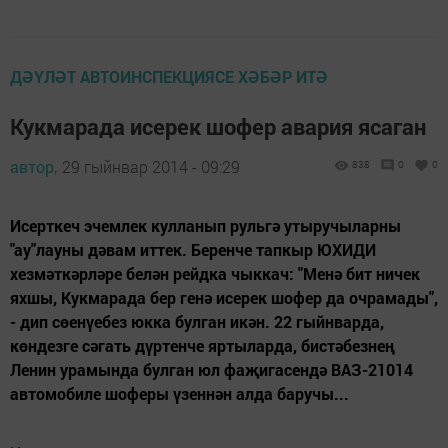
ДӘҮЛӘТ АВТОИНСПЕКЦИЯСЕ ХӘБӘР ИТӘ
Кукмарада исерек шофер авария ясаган
автор,
29 гыйнвар 2014 - 09:29
838
0
0
Исерткеч эчемлек кулланып рульгә утыручыларны
"ау"лауны дәвам иттек. Беренче тапкыр ЮХИДИ
хезмәткәрләре белән рейдка чыккач: "Менә бит ничек
яхшы, Кукмарада бер генә исерек шофер да очрамады",
- дип сөенүебез юкка булган икән. 22 гыйнварда,
көндезге сәгать дүртенче яртыларда, бистәбезнең
Ленин урамында булган юл фаҗигасендә ВАЗ-21014
автомобиле шоферы үзеннән алда баручы...