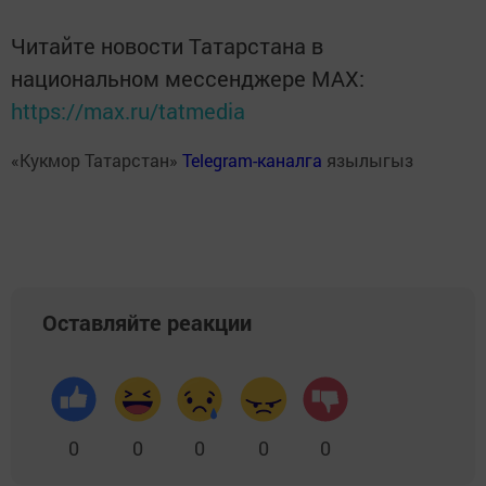
Читайте новости Татарстана в
национальном мессенджере MАХ:
https://max.ru/tatmedia
«Кукмор Татарстан»
Telegram-каналга
язылыгыз
Оставляйте реакции
0
0
0
0
0