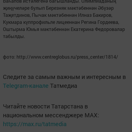
Ваһапов истәлегенә багышланды. Олимпиаданың
җиңүчеләре булып Березняк мәктәбеннән Әбүзәр
Таҗетдинов, Пычак мәктәбеннән Илназ Бакиров,
Кукмара күппрофильле лицееннан Регина Гордеева,
Оштырма Юмья мәктәбеннән Екатерина Федоровалар
табылды.
фото: http://www.centreglobus.ru/press_center/1814/
Следите за самым важным и интересным в
Telegram-канале
Татмедиа
Читайте новости Татарстана в
национальном мессенджере MАХ:
https://max.ru/tatmedia