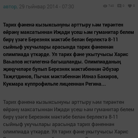
автор,
29 гыйнвар 2014 - 07:30
740
0
0
Тарих фәненә кызыксынуны арттыру һәм тирәнтен
өйрәнү максатыннан Иҗади үсеш һәм гуманитар белем
бирү үзәге Березняк мәктәбе белән берлектә 8-11
сыйныф укучылары арасында тарих фәненнән
олимпиада үткәрде. Ул тарих фәне укытучысы Харис
Ваһапов истәлегенә багышланды. Олимпиаданың
җиңүчеләре булып Березняк мәктәбеннән Әбүзәр
Таҗетдинов, Пычак мәктәбеннән Илназ Бакиров,
Кукмара күппрофильле лицееннан Регина...
Тарих фәненә кызыксынуны арттыру һәм тирәнтен
өйрәнү максатыннан Иҗади үсеш һәм гуманитар белем
бирү үзәге Березняк мәктәбе белән берлектә 8-11
сыйныф укучылары арасында тарих фәненнән
олимпиада үткәрде. Ул тарих фәне укытучысы Харис