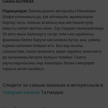
Сәкинә ВӘЛИЕВА
Редакциядән:
Безнең даими авторыбыз Мөнәвәрә
Шәфигуллинаның да, үзе әйтмешли, җимешләрне
барлар чагы, язмыш агайның аңа ике бишле куяр
вакыты килеп җиткән икән. Зур Сәрдек гимназиясендә
35 елга якын балаларга татар теле һәм әдәбияты
фәненнән белем бирүче мөгаллимә бүген, әнә, үзенең
күркәм юбилеен бәйрәм итә. Без аңа ныклы
сәламәтлек, гаилә иминлеге, күңел көрлеге, киләчәктә
дә каләменең йөгерек булуын телибез. Газета
укучыларыбызны яңа язмалары белән сөендереп
торуын көтеп калабыз.
Следите за самым важным и интересным в
Telegram-канале
Татмедиа