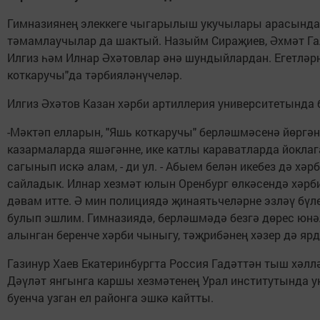
Гимназиянең элеккеге чыгарылыш укучылары арасында 
тәмамлаучылар да шактый. Назыйм Сираҗиев, Әхмәт Гал
Илгиз һәм Илнар Әхәтовлар әнә шундыйлардан. Егетләр
коткаручы"да тәрбияләнүчеләр.
Илгиз Әхәтов Казан хәрби артиллерия университетында 
-Мәктәп елларын, "Яшь коткаручы" берләшмәсенә йөргә
казармаларда яшәгәнне, ике катлы караватларда йокла
сагынып искә алам, - ди ул. - Абыем белән икебез дә хәр
сайладык. Илнар хезмәт юлын Оренбург өлкәсендә хәрб
дәвам итте. Ә мин полициядә җинаятьчеләрне эзләү бүл
булып эшлим. Гимназиядә, берләшмәдә безгә дөрес юнә
алынган беренче хәрби чыныгу, тәҗрибәнең хәзер дә ярд
Газинур Хаев Екатеринбургта Россия Гадәттән тыш хә
Дәүләт янгынга каршы хезмәтенең Урал институтында ук
буенча узган ел районга эшкә кайтты.