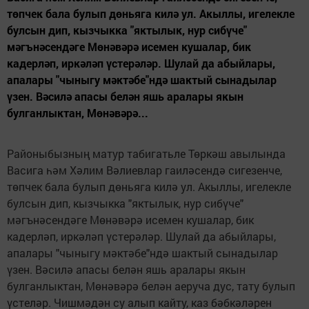
төпчек бала булып дөньяга килә ул. Акыллы, игелекле
булсын дип, кызчыкка "яктылык, нур сибүче"
мәгънәсендәге Мөнәвәрә исемен кушалар, бик
кадерләп, иркәләп үстерәләр. Шулай да абыйлары,
апалары "чыныгу мәктәбе"ндә шактый сынадылар
үзен. Вәсилә апасы белән яшь аралары якын
булганлыктан, Мөнәвәрә...
Районыбызның матур табигатьле Төркәш авылында
Васига һәм Хәлим Вәлиевлар гаиләсендә сигезенче,
төпчек бала булып дөньяга килә ул. Акыллы, игелекле
булсын дип, кызчыкка "яктылык, нур сибүче"
мәгънәсендәге Мөнәвәрә исемен кушалар, бик
кадерләп, иркәләп үстерәләр. Шулай да абыйлары,
апалары "чыныгу мәктәбе"ндә шактый сынадылар
үзен. Вәсилә апасы белән яшь аралары якын
булганлыктан, Мөнәвәрә белән аеруча дус, тату булып
үстеләр. Чишмәдән су алып кайту, каз бәбкәләрен