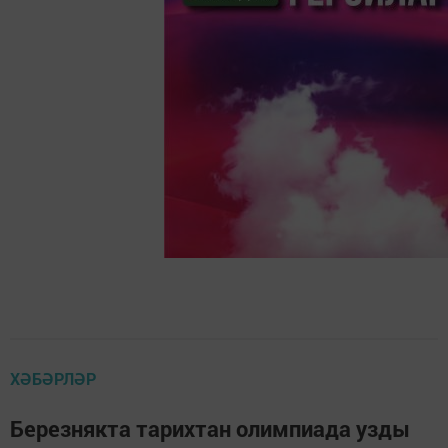
ХӘБӘРЛӘР
Березнякта тарихтан олимпиада узды