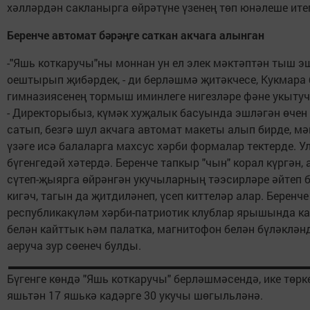
хәлләрдән сакланырга өйрәтүне үзенең төп юнәлеше итеп
Беренче автомат бәрәңге саткан акчага алынган
-"Яшь коткаручы"ны моннан ун ел элек мәктәптән тыш э
оештырып җибәрдек, - ди берләшмә җитәкчесе, Кукмара 
гимназиясенең тормыш иминлеге нигезләре фәне укыту
- Директорыбыз, күмәк хуҗалык басуында эшләгән өчен 
сатып, безгә шул акчага автомат макеты алып бирде, м
үзәге исә балаларга махсус хәрби формалар тектерде. Ул
бүгенгедәй хәтердә. Беренче тапкыр "чын" корал күргән,
сүтеп-җыярга өйрәнгән укучыларның тәэсирләре әйтеп б
кигәч, тагын да җитдиләнеп, үсеп киттеләр алар. Беренче
республикакүләм хәрби-патриотик клублар ярышында к
белән кайттык һәм палатка, магнитофон белән бүләкләнд
аеруча зур сөенеч булды.
Бүгенге көндә "Яшь коткаручы" берләшмәсендә, ике төрке
яшьтән 17 яшькә кадәрге 30 укучы шөгыльләнә.