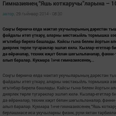
Гимназиянең “Яшь коткаручы”ларына – 1
автор,
29 гыйнвар 2014 - 08:30
Соңгы берничә елда мәктәп укучыларының дәрестән т
файдалы итеп үткәрү, аларны мөстәкыйль тормышка әзе
игътибар бирелә башлады. Кайсы гына белем йортын ал
диярлек төрле түгәрәкләр эшләп килә. Кызлар-егетләр би
дә өйрәнәләр, техник иҗат белән шөгыльләнәләр, фәнни
алып баралар. Кукмара 1нче гимназиясенең...
Соңгы берничә елда мәктәп укучыларының дәрестән т
файдалы итеп үткәрү, аларны мөстәкыйль тормышка әзе
игътибар бирелә башлады. Кайсы гына белем йортын ал
диярлек төрле түгәрәкләр эшләп килә. Кызлар-егетләр б
дә өйрәнәләр, техник иҗат белән шөгыльләнәләр, фәнни
алып баралар. Кукмара 1нче гимназиясенең "Яшь коткар
берләшмәсе исә укучыларны физик, рухи яктан тәрбиялә