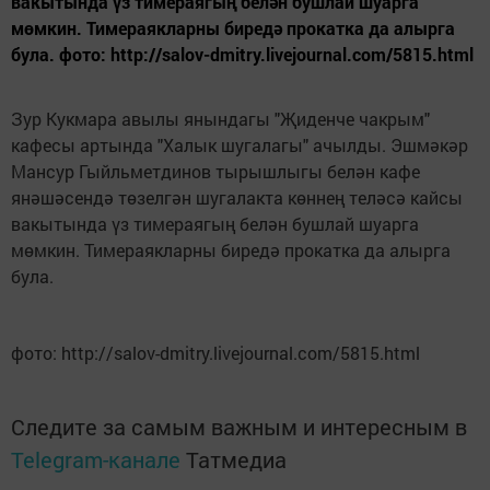
вакытында үз тимераягың белән бушлай шуарга
мөмкин. Тимераякларны биредә прокатка да алырга
була. фото: http://salov-dmitry.livejournal.com/5815.html
Зур Кукмара авылы янындагы "Җиденче чакрым"
кафесы артында "Халык шугалагы" ачылды. Эшмәкәр
Мансур Гыйльметдинов тырышлыгы белән кафе
янәшәсендә төзелгән шугалакта көннең теләсә кайсы
вакытында үз тимераягың белән бушлай шуарга
мөмкин. Тимераякларны биредә прокатка да алырга
була.
фото: http://salov-dmitry.livejournal.com/5815.html
Следите за самым важным и интересным в
Telegram-канале
Татмедиа