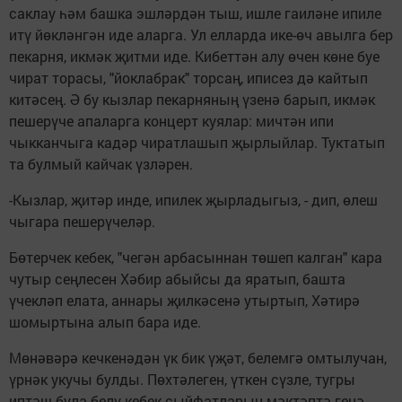
саклау һәм башка эшләрдән тыш, ишле гаиләне ипиле
итү йөкләнгән иде аларга. Ул елларда ике-өч авылга бер
пекарня, икмәк җитми иде. Кибеттән алу өчен көне буе
чират торасы, "йоклабрак" торсаң, иписез дә кайтып
китәсең. Ә бу кызлар пекарняның үзенә барып, икмәк
пешерүче апаларга концерт куялар: мичтән ипи
чыкканчыга кадәр чиратлашып җырлыйлар. Туктатып
та булмый кайчак үзләрен.
-Кызлар, җитәр инде, ипилек җырладыгыз, - дип, өлеш
чыгара пешерүчеләр.
Бөтерчек кебек, "чегән арбасыннан төшеп калган" кара
чутыр сеңлесен Хәбир абыйсы да яратып, башта
үчекләп елата, аннары җилкәсенә утыртып, Хәтирә
шомыртына алып бара иде.
Мөнәвәрә кечкенәдән үк бик үҗәт, белемгә омтылучан,
үрнәк укучы булды. Пөхтәлеген, үткен сүзле, тугры
иптәш була белү кебек сыйфатларын мәктәптә генә