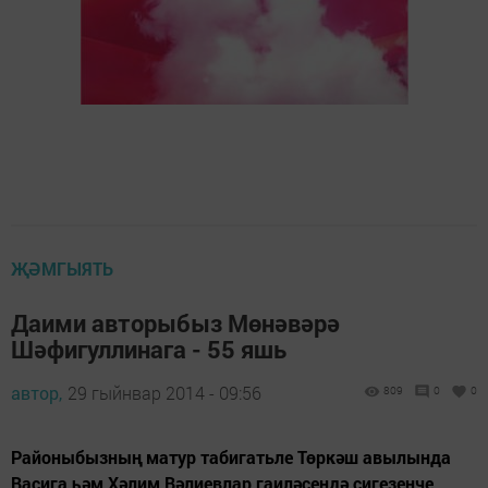
ҖӘМГЫЯТЬ
Даими авторыбыз Мөнәвәрә
Шәфигуллинага - 55 яшь
автор,
29 гыйнвар 2014 - 09:56
809
0
0
Районыбызның матур табигатьле Төркәш авылында
Васига һәм Хәлим Вәлиевлар гаиләсендә сигезенче,