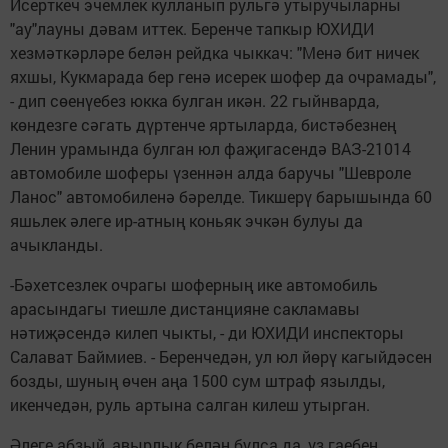
Исерткеч эчемлек кулланып рульгә утыручыларны
"ау"лауны дәвам иттек. Беренче тапкыр ЮХИДИ
хезмәткәрләре белән рейдка чыккач: "Менә бит ничек
яхшы, Кукмарада бер генә исерек шофер да очрамады",
- дип сөенүебез юкка булган икән. 22 гыйнварда,
көндезге сәгать дүртенче яртыларда, бистәбезнең
Ленин урамында булган юл фаҗигасендә ВАЗ-21014
автомобиле шоферы үзеннән алда баручы "Шевроле
Ланос" автомобиленә бәрелде. Тикшерү барышында 60
яшьлек әлеге ир-атның коньяк эчкән булуы да
ачыкланды.
-Бәхетсезлек очрагы шоферның ике автомобиль
арасындагы тиешле дистанцияне сакламавы
нәтиҗәсендә килеп чыкты, - ди ЮХИДИ инспекторы
Салават Баймиев. - Беренчедән, ул юл йөрү кагыйдәсен
бозды, шуның өчен аңа 1500 сум штраф язылды,
икенчедән, руль артына салган килеш утырган.
Әлеге абзый, авырлык белән булса да, үз гаебен