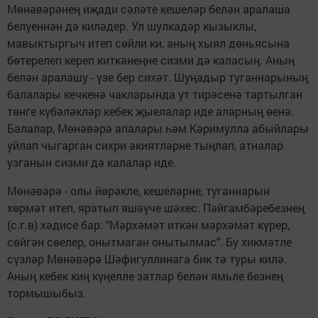
Мөнәвәрәнең иҗади сәләте кешеләр белән аралаша
белүеннән дә киләдер. Ул шулкадәр кызыклы,
мавыктыргыч итеп сөйли ки, аның хыял дөньясына
бөтерелеп кереп киткәнеңне сизми дә каласың. Аның
белән аралашу - үзе бер сихәт. Шуңадыр туганнарының
балалары кечкенә чакларында ут тирәсенә тартылган
төнге күбәләкләр кебек җыелалар иде аларның өенә.
Балалар, Мөнәвәрә апалары һәм Кәримулла абыйлары
уйлап чыгарган сихри әкиятләрне тыңлап, атналар
узганын сизми дә калалар иде.
Мөнәвәрә - олы йөрәкле, кешеләрне, туганнарын
хөрмәт итеп, яратып яшәүче шәхес. Пәйгамбәребезнең
(с.г.в) хәдисе бар: "Мәрхәмәт иткән мәрхәмәт күрер,
сөйгән сөелер, онытмаган онытылмас". Бу хикмәтле
сүзләр Мөнәвәрә Шәфигуллинага бик тә туры килә.
Аның кебек киң күңелле затлар белән ямьле безнең
тормышыбыз.