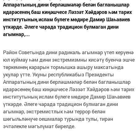
Аппаратының дини берләшмәләр белән багланышлар
идарәсенең баш киңәшчесе Ләззәт Хәйдәров һәм тарих
институтының ислам бүлеге мөдире Дамир Шаһавиев
үткәрде. Әлеге чарада традицион булмаган дини
агымнар,...
Район Советында дини радикаль агымнар үтеп керүенә
юл куймау һәм дини экстремизмны кисәтү буенча эшче
төркемнең карарын тормышка ашыру максатында
укулар үтте. Укуны республикабыз Президенты
Аппаратының дини берләшмәләр белән багланышлар
идарәсенең баш киңәшчесе Ләззәт Хәйдәров һәм тарих
институтының ислам бүлеге мөдире Дамир Шаһавиев
үткәрде. Әлеге чарада традицион булмаган дини
агымнар, экстремистлык һәм террор белән
шөгыльләнүче оешмалар турында тулы, тирән
эчтәлекле мәгълүмат бирелде.