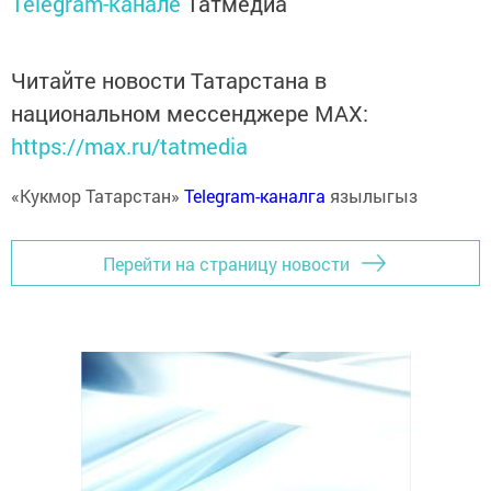
Telegram-канале
Татмедиа
Читайте новости Татарстана в
национальном мессенджере MАХ:
https://max.ru/tatmedia
«Кукмор Татарстан»
Telegram-каналга
язылыгыз
Перейти на страницу новости