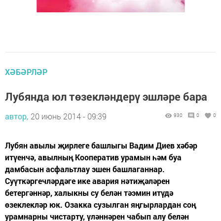
ХӘБӘРЛӘР
Лубянда юл төзекләндерү эшләре бара
автор,
20 июнь 2014 - 09:39
930
0
0
Лубян авылы җирлеге башлыгы Вадим Диев хәбәр
итүенчә, авылның Кооператив урамын һәм буа
дамбасын асфальтлау эшен башлаганнар.
Суүткәргечләрдәге ике авария нәтиҗәләрен
бетергәннәр, халыкны су белән тәэмин итүдә
өзеклекләр юк. Озакка сузылган яңгырлардан соң
урамнарны чистарту, үләннәрен чабып алу белән