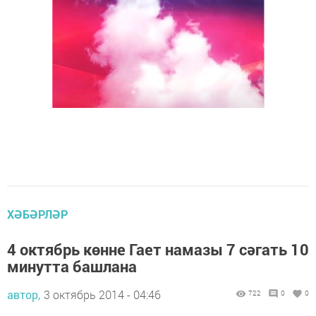
ХӘБӘРЛӘР
4 октябрь көнне Гает намазы 7 сәгать 10
минутта башлана
автор,
3 октябрь 2014 - 04:46
722
0
0