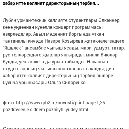
хәбәр итте көллият директорының тәрбия...
Лубян урман-техник көллияте студентлары Өлкәннәр
көне уңаеннан күңелле концерт программасы
әзерләделәр. Авыл мәдәният йортында үткән
тантаналы кичәдә Нәзирә Козырева җитәкчелегендәге
"Яшьлек " ансамбле чыгыш ясады, мари, удмурт, татар,
рус телләрендәге җырлар яңгырады, милли биюләр
булды, уен-көлкегә дә урын табылды. Өлкәннәр
студентларның чыгышыннан канәгать калды, дип
хәбәр итте көллият директорының тәрбия эшләре
буенча урынбасары Ольга Сидоренко.
фото: http://www.rpb2.ru/novosti/print:page,1,25-
pozdravlenie-s-dnem-pozhilyh-lyudey.html
Следите за самым важным и интересным в