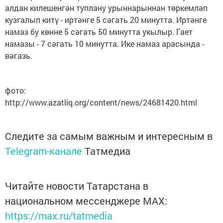
алдан килешенгән туплану урыннарыннан төркемләп
кузгалып китү - иртәнге 5 сәгать 20 минутта. Иртәнге
намаз бу көнне 5 сәгать 50 минутта укылыр. Гает
намазы - 7 сәгать 10 минутта. Ике намаз арасында -
вәгазь.
фото:
http://www.azatliq.org/content/news/24681420.html
Следите за самым важным и интересным в
Telegram-канале
Татмедиа
Читайте новости Татарстана в
национальном мессенджере MАХ:
https://max.ru/tatmedia