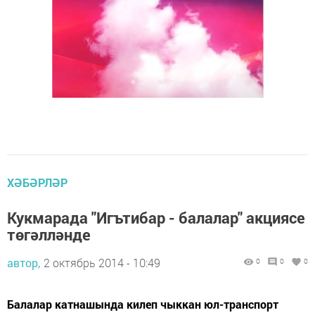
ХӘБӘРЛӘР
Кукмарада "Игътибар - балалар" акциясе
төгәлләнде
автор,
2 октябрь 2014 - 10:49
0
0
0
Балалар катнашында килеп чыккан юл-транспорт