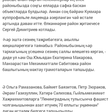
районыбызда соңгы елларда сафка баскан
объектларда булдылар. Аннан соң бәйрәм Кукмара
күппрофильле лицеенда әзерләнгән чәй өстәле
артында дәвам итте. Өлкәннәрне район җитәкчесе
Сергей Димитриев котлады.
-Һәр эштә сезнең тәҗрибәгезгә, акыллы
киңәшләрегезгә таянабыз. Районыбызның һәр
тармагының үсешенә сезнең саллы өлешегез кергән, -
диде ул һәм Ош.Юмьядан Екатерина Макарова,
Манзарастан Мөхәммәтгали Сабитовка район
башлыгының мактау грамоталарын тапшырды.
Ә Ольга Рамазанова, Баймет Баязитов, Петр Зюраков,
Әкрам Газизуллин, Хатирә Сәлихова, Гыйльмөхәммәт
Хаҗиәхмәтовларга "Ленинградның тулысынча фашист
чолганышыннан азат итүнең 70 еллыгы уңаеннан"
дигән истәлек билгесе тапшырылды.