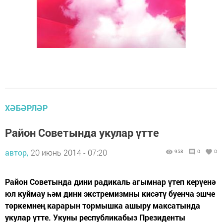
ХӘБӘРЛӘР
Район Советында укулар үтте
автор,
20 июнь 2014 - 07:20
958
0
0
Район Советында дини радикаль агымнар үтеп керүенә
юл куймау һәм дини экстремизмны кисәтү буенча эшче
төркемнең карарын тормышка ашыру максатында
укулар үтте. Укуны республикабыз Президенты