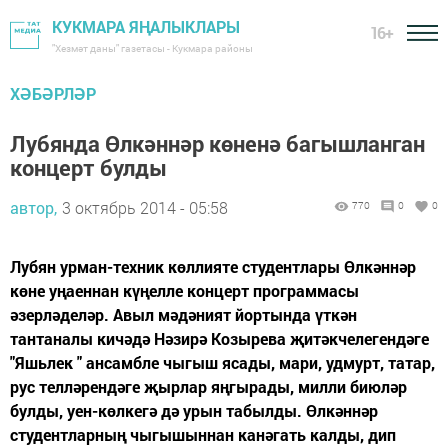
КУКМАРА ЯҢАЛЫКЛАРЫ
16+
"Хезмәт даны" газетасы - Кукмара районы
ХӘБӘРЛӘР
Лубянда Өлкәннәр көненә багышланган
концерт булды
автор,
3 октябрь 2014 - 05:58
770
0
0
Лубян урман-техник көллияте студентлары Өлкәннәр
көне уңаеннан күңелле концерт программасы
әзерләделәр. Авыл мәдәният йортында үткән
тантаналы кичәдә Нәзирә Козырева җитәкчелегендәге
"Яшьлек " ансамбле чыгыш ясады, мари, удмурт, татар,
рус телләрендәге җырлар яңгырады, милли биюләр
булды, уен-көлкегә дә урын табылды. Өлкәннәр
студентларның чыгышыннан канәгать калды, дип