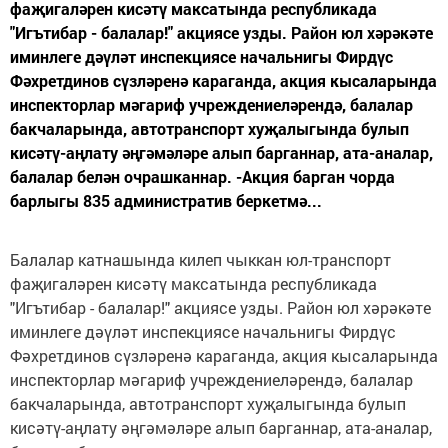
фаҗигаләрен кисәтү максатында республикада
"Игътибар - балалар!" акциясе узды. Район юл хәрәкәте
иминлеге дәүләт инспекциясе начальнигы Фирдүс
Фәхретдинов сүзләренә караганда, акция кысаларында
инспекторлар мәгариф учреждениеләрендә, балалар
бакчаларында, автотранспорт хуҗалыгында булып
кисәтү-аңлату әңгәмәләре алып барганнар, ата-аналар,
балалар белән очрашканнар. -Акция барган чорда
барлыгы 835 административ беркетмә...
Балалар катнашында килеп чыккан юл-транспорт
фаҗигаләрен кисәтү максатында республикада
"Игътибар - балалар!" акциясе узды. Район юл хәрәкәте
иминлеге дәүләт инспекциясе начальнигы Фирдүс
Фәхретдинов сүзләренә караганда, акция кысаларында
инспекторлар мәгариф учреждениеләрендә, балалар
бакчаларында, автотранспорт хуҗалыгында булып
кисәтү-аңлату әңгәмәләре алып барганнар, ата-аналар,