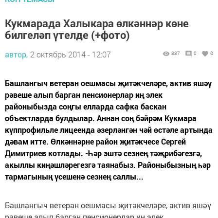
Кукмарада Халыкара өлкәннәр көне
билгеләп үтелде (+фото)
автор,
2 октябрь 2014 - 12:07
837
0
0
Башлангыч ветеран оешмасы җитәкчеләре, актив яшәү
рәвеше алып барган пенсионерлар иң элек
районыбызда соңгы елларда сафка баскан
объектларда булдылар. Аннан соң бәйрәм Кукмара
күппрофильле лицеенда әзерләнгән чәй өстәле артында
дәвам итте. Өлкәннәрне район җитәкчесе Сергей
Димитриев котлады. -Һәр эштә сезнең тәҗрибәгезгә,
акыллы киңәшләрегезгә таянабыз. Районыбызның һәр
тармагының үсешенә сезнең саллы...
Башлангыч ветеран оешмасы җитәкчеләре, актив яшәү
рәвеше алып барган пенсионерлар иң элек