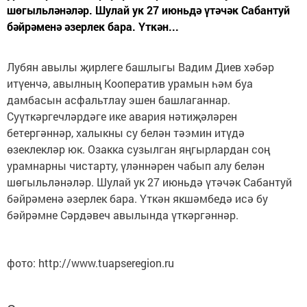
шөгыльләнәләр. Шулай ук 27 июньдә үтәчәк Сабантуй
бәйрәменә әзерлек бара. Үткән...
Лубян авылы җирлеге башлыгы Вадим Диев хәбәр
итүенчә, авылның Кооператив урамын һәм буа
дамбасын асфальтлау эшен башлаганнар.
Суүткәргечләрдәге ике авария нәтиҗәләрен
бетергәннәр, халыкны су белән тәэмин итүдә
өзеклекләр юк. Озакка сузылган яңгырлардан соң
урамнарны чистарту, үләннәрен чабып алу белән
шөгыльләнәләр. Шулай ук 27 июньдә үтәчәк Сабантуй
бәйрәменә әзерлек бара. Үткән якшәмбедә исә бу
бәйрәмне Сәрдәвеч авылында үткәргәннәр.
фото: http://www.tuapseregion.ru