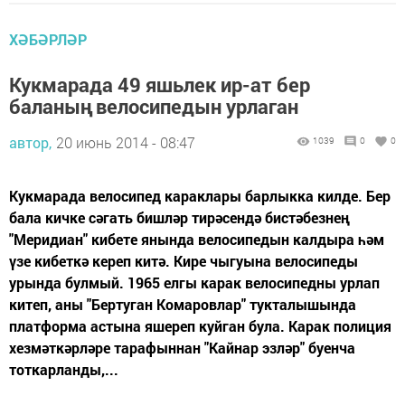
ХӘБӘРЛӘР
Кукмарада 49 яшьлек ир-ат бер
баланың велосипедын урлаган
автор,
20 июнь 2014 - 08:47
1039
0
0
Кукмарада велосипед караклары барлыкка килде. Бер
бала кичке сәгать бишләр тирәсендә бистәбезнең
"Меридиан" кибете янында велосипедын калдыра һәм
үзе кибеткә кереп китә. Кире чыгуына велосипеды
урында булмый. 1965 елгы карак велосипедны урлап
китеп, аны "Бертуган Комаровлар" тукталышында
платформа астына яшереп куйган була. Карак полиция
хезмәткәрләре тарафыннан "Кайнар эзләр" буенча
тоткарланды,...