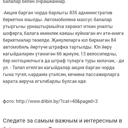
балалар белән очрашканнар.
-Акция барган чорда барлыгы 835 административ
беркетмә язылды. Автомобиленә махсус балалар
утыргычы урнаштырмыйча хәрәкәт иткән уналты
шоферга, балага иминлек каешы куймаган өч әти-әнигә
беркетмәләр төзелде. Җәяүлеләргә юл бирмәгән 84
автомобиль йөртүче штрафка тартылды. Юл йөрү
кагыйдәләрен үтәмәгән 66 җәяүле, 13 велосипедчы,
бер мотоциклчыга да штраф түләргә туры киләчәк, - ди
ул. - Таләп ителгән кагыйдәләр акция барган чорда
гына түгел, һәрдаим үтәлсен, кечкенә пассажирларга
карата аеруча игътибарлы булсак иде.
фото: http://www.dribin.by/?cat=40&paged=3
Следите за самым важным и интересным в