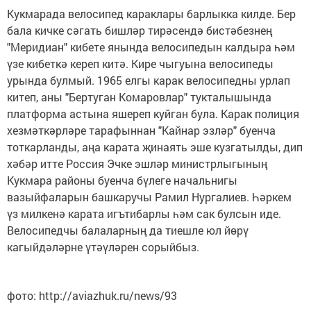
Кукмарада велосипед караклары барлыкка килде. Бер
бала кичке сәгать бишләр тирәсендә бистәбезнең
"Меридиан" кибете янында велосипедын калдыра һәм
үзе кибеткә кереп китә. Кире чыгуына велосипеды
урында булмый. 1965 елгы карак велосипедны урлап
китеп, аны "Бертуган Комаровлар" тукталышында
платформа астына яшереп куйган була. Карак полиция
хезмәткәрләре тарафыннан "Кайнар эзләр" буенча
тоткарланды, аңа карата җинаять эше кузгатылды, дип
хәбәр итте Россия Эчке эшләр министрлыгының
Кукмара районы буенча бүлеге начальнигы
вазыйфаларын башкаручы Рамил Нургалиев. Һәркем
үз милкенә карата игътибарлы һәм сак булсын иде.
Велосипедчы балаларның да тиешле юл йөрү
кагыйдәләрне үтәүләрен сорыйбыз.
фото: http://aviazhuk.ru/news/93