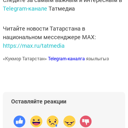
Telegram-канале
Татмедиа
Читайте новости Татарстана в
национальном мессенджере MАХ:
https://max.ru/tatmedia
«Кукмор Татарстан»
Telegram-каналга
язылыгыз
Оставляйте реакции