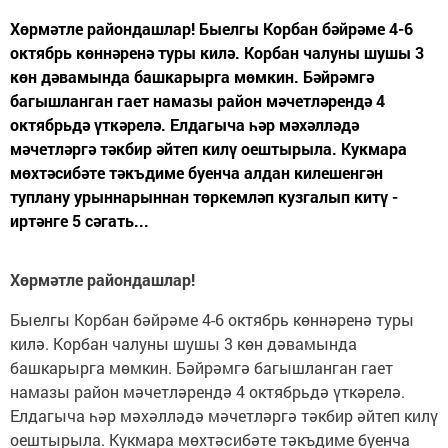
Хөрмәтле райондашлар! Быелгы Корбан бәйрәме 4-6
октябрь көннәренә туры килә. Корбан чалуны шушы 3
көн дәвамында башкарырга мөмкин. Бәйрәмгә
багышланган гает намазы район мәчетләрендә 4
октябрьдә үткәрелә. Елдагыча һәр мәхәлләдә
мәчетләргә тәкбир әйтеп килү оештырыла. Кукмара
мөхтәсибәте тәкъдиме буенча алдан килешенгән
туплану урыннарыннан төркемләп кузгалып китү -
иртәнге 5 сәгать...
Хөрмәтле райондашлар!
Быелгы Корбан бәйрәме 4-6 октябрь көннәренә туры
килә. Корбан чалуны шушы 3 көн дәвамында
башкарырга мөмкин. Бәйрәмгә багышланган гает
намазы район мәчетләрендә 4 октябрьдә үткәрелә.
Елдагыча һәр мәхәлләдә мәчетләргә тәкбир әйтеп килү
оештырыла. Кукмара мөхтәсибәте тәкъдиме буенча