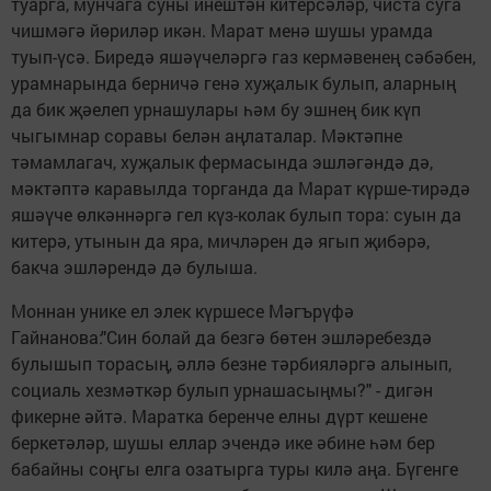
туарга, мунчага суны инештән китерсәләр, чиста суга
чишмәгә йөриләр икән. Марат менә шушы урамда
туып-үсә. Биредә яшәүчеләргә газ кермәвенең сәбәбен,
урамнарында берничә генә хуҗалык булып, аларның
да бик җәелеп урнашулары һәм бу эшнең бик күп
чыгымнар соравы белән аңлаталар. Мәктәпне
тәмамлагач, хуҗалык фермасында эшләгәндә дә,
мәктәптә каравылда торганда да Марат күрше-тирәдә
яшәүче өлкәннәргә гел күз-колак булып тора: суын да
китерә, утынын да яра, мичләрен дә ягып җибәрә,
бакча эшләрендә дә булыша.
Моннан унике ел элек күршесе Мәгърүфә
Гайнанова:"Син болай да безгә бөтен эшләребездә
булышып торасың, әллә безне тәрбияләргә алынып,
социаль хезмәткәр булып урнашасыңмы?" - дигән
фикерне әйтә. Маратка беренче елны дүрт кешене
беркетәләр, шушы еллар эчендә ике әбине һәм бер
бабайны соңгы елга озатырга туры килә аңа. Бүгенге