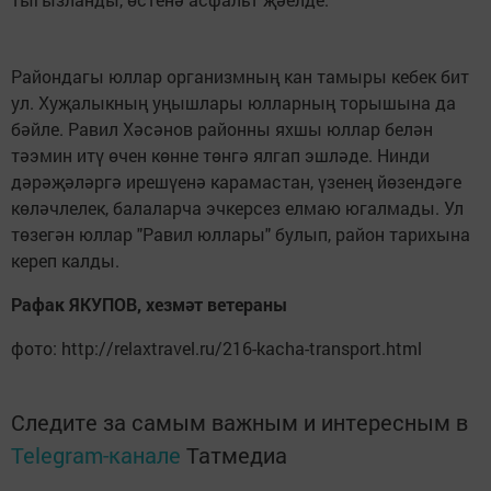
Райондагы юллар организмның кан тамыры кебек бит
ул. Хуҗалыкның уңышлары юлларның торышына да
бәйле. Равил Хәсәнов районны яхшы юллар белән
тәэмин итү өчен көнне төнгә ялгап эшләде. Нинди
дәрәҗәләргә ирешүенә карамастан, үзенең йөзендәге
көләчлелек, балаларча эчкерсез елмаю югалмады. Ул
төзегән юллар "Равил юллары" булып, район тарихына
кереп калды.
Рафак ЯКУПОВ, хезмәт ветераны
фото: http://relaxtravel.ru/216-kacha-transport.html
Следите за самым важным и интересным в
Telegram-канале
Татмедиа