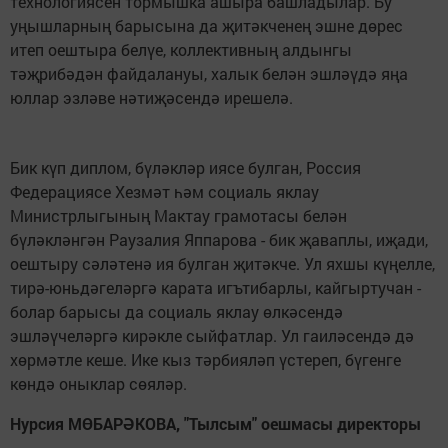
технологиясен тормышка ашыра башладылар. Бу
уңышларның барысына да җитәкченең эшне дөрес
итеп оештыра белүе, коллективның алдынгы
тәҗрибәдән файдалануы, халык белән эшләүдә яңа
юллар эзләве нәтиҗәсендә ирешелә.
Бик күп диплом, бүләкләр иясе булган, Россия
Федерациясе Хезмәт һәм социаль яклау
Министрлыгының Мактау грамотасы белән
бүләкләнгән Раузалия Яппарова - бик җаваплы, иҗади,
оештыру сәләтенә ия булган җитәкче. Ул яхшы күңелле,
тирә-юньдәгеләргә карата игътибарлы, кайгыртучан -
болар барысы да социаль яклау өлкәсендә
эшләүчеләргә кирәкле сыйфатлар. Ул гаиләсендә дә
хөрмәтле кеше. Ике кыз тәрбияләп үстереп, бүгенге
көндә оныклар сөяләр.
Нурсия МӨБАРӘКОВА, "Тылсым" оешмасы директоры