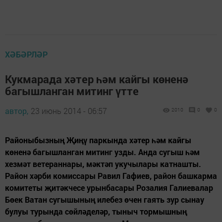
ХӘБӘРЛӘР
Кукмарада хәтер һәм кайгы көненә
багышланган митинг үтте
автор,
23 июнь 2014 - 06:57
2010
0
0
Районыбызның Җиңү паркында хәтер һәм кайгы
көненә багышланган митинг узды. Анда сугыш һәм
хезмәт ветераннары, мәктәп укучылары катнашты.
Район хәрби комиссары Равил Гафиев, район башкарма
комитеты җитәкчесе урынбасары Розалия Галиевалар
Бөек Ватан сугышының илебез өчен гаять зур сынау
булуы турында сөйләделәр, тыныч тормышның