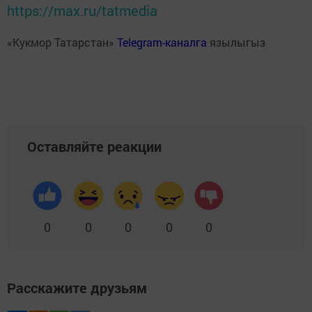
https://max.ru/tatmedia
«Кукмор Татарстан»
Telegram-каналга
язылыгыз
Оставляйте реакции
0
0
0
0
0
Расскажите друзьям