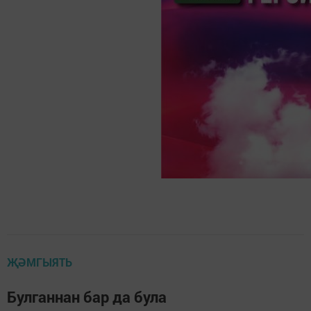
ҖӘМГЫЯТЬ
Булганнан бар да була