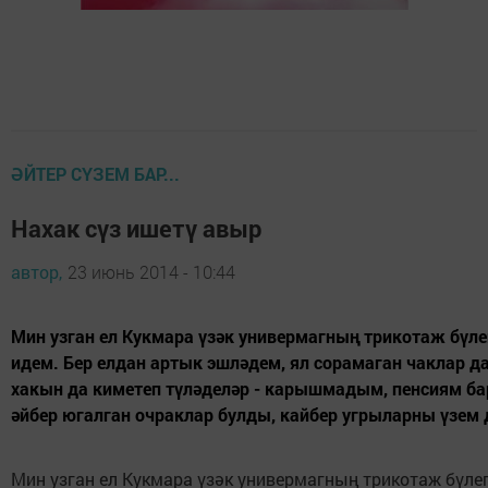
ӘЙТЕР СҮЗЕМ БАР...
Нахак сүз ишетү авыр
автор,
23 июнь 2014 - 10:44
Мин узган ел Кукмара үзәк универмагның трикотаж бүл
идем. Бер елдан артык эшләдем, ял сорамаган чаклар да
хакын да киметеп түләделәр - карышмадым, пенсиям бар
әйбер югалган очраклар булды, кайбер угрыларны үзем д
Мин узган ел Кукмара үзәк универмагның трикотаж бүле