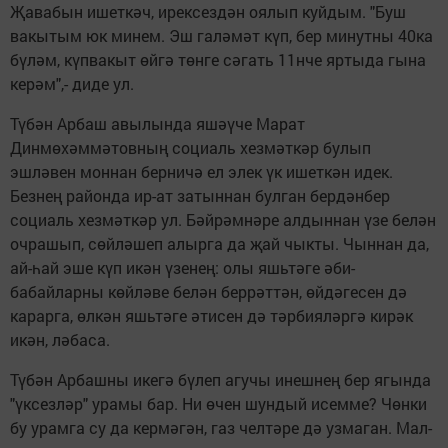
Җавабын ишеткәч, ирексездән оялып куйдым. "Буш
вакытым юк минем. Эш галәмәт күп, бер минутны 40ка
бүләм, күпвакыт өйгә төнге сәгать 11нче яртыда гына
керәм",- диде ул.
Түбән Арбаш авылында яшәүче Марат
Динмөхәммәтовның социаль хезмәткәр булып
эшләвен моннан берничә ел элек үк ишеткән идек.
Безнең районда ир-ат затыннан булган бердәнбер
социаль хезмәткәр ул. Бәйрәмнәре алдыннан үзе белән
очрашып, сөйләшеп алырга да җай чыкты. Чыннан да,
ай-һай эше күп икән үзенең: олы яшьтәге әби-
бабайларны көйләве белән беррәттән, өйдәгесен дә
карарга, өлкән яшьтәге әтисен дә тәрбияләргә кирәк
икән, ләбаса.
Түбән Арбашны икегә бүлеп агучы инешнең бер ягында
"үксезләр" урамы бар. Ни өчен шундый исемме? Чөнки
бу урамга су да кермәгән, газ челтәре дә узмаган. Мал-