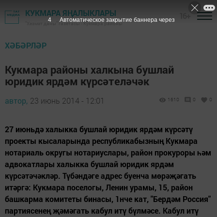
КУКМАРА ЯҢАЛЫКЛАРЫ
16+
3
Автоматическое закрытие баннера через
"Хезмәт даны" газетасы - Кукмара районы
ХӘБӘРЛӘР
Кукмара районы халкына бушлай
юридик ярдәм күрсәтеләчәк
автор,
23 июнь 2014 - 12:01
1610
0
0
27 июньдә халыкка бушлай юридик ярдәм күрсәтү
проекты кысаларында республикабызның Кукмара
нотариаль округы нотариуслары, район прокуроры һәм
адвокатлары халыкка бушлай юридик ярдәм
күрсәтәчәкләр. Түбәндәге адрес буенча мөрәҗәгать
итәргә: Кукмара поселогы, Ленин урамы, 15, район
башкарма комитеты бинасы, 1нче кат, "Бердәм Россия"
партиясенең җәмәгать кабул итү бүлмәсе. Кабул итү