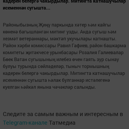
кадерен белергә чакырдылар. Митингта катнашучылар
исеменнән сугышта...
Районыбызның Җиңү паркында хәтер һәм кайгы
көненә багышланган митинг узды. Анда сугыш һәм
хезмәт ветераннары, мәктәп укучылары катнашты.
Район хәрби комиссары Равил Гафиев, район башкарма
комитеты җитәкчесе урынбасары Розалия Галиевалар
Бөек Ватан сугышының илебез өчен гаять зур сынау
булуы турында сөйләделәр, тыныч тормышның
кадерен белергә чакырдылар. Митингта катнашучылар
исеменнән сугышта һәлак булганнар истәлегенә
куелган һәйкәл янына чәчәкләр салынды.
Следите за самым важным и интересным в
Telegram-канале
Татмедиа