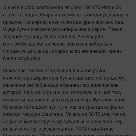
Эшче-яшьләр мәктәбендә ел саен 150-170 егет-кыз
аттестат алды. Аларның тормышта нинди уңышларга
ирешүен тасвирлау өчен газетада урын җитмәс иде.
Шуңа бүген элеккеге укучыларымның берсе - Равил
Хәсәнов турында гына сөйлим. Ул елларда
мәктәбебездә көләч йөзле, искиткеч чибәр кыз
Фирдәүсә дә укыды, соңрак алар өйләнешеп, үрнәк
гаилә кордылар.
Мәктәпне тәмамлагач, Равил Хәсәнов район
киночелтәре директоры булып эшләде, тиз арада бу
оешманы республикада алдынгылар дәрәҗәсенә
күтәрде. Шуннан соң аны иң четерекле эш - юл төзү
оешмасы начальнигы итеп куйдылар. Җитәкче эшне
Кукмара читендәге чүп түгә торган урында асфальт
заводы төзүдән башлады. Ул елына 60-70 мең тонна
асфальт җитештерүче зур хуҗалыкка әверелде. Бер
вакыйга хәтергә уелып калган. 1978 елда Атлас
Булатов үзенең 50 яшьлек юбилее уңаеннан бер төркем