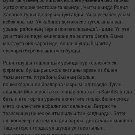
җитәкчеләрне ресторанга җыйды. Чыгышында Равил
Хәсәнов турында аерым тукталды: "Аны үземнең улым
кебек яратам. Ул кабинет җитәкчесе түгел, аның эш
урыны районның төрле почмакларында", - диде. Ул үзе
дә аттай эшләде, кешеләрне дә эшләтә белде. Әмма
мактауга бик саран иде. Аннан шундый мактау
сүзләрен беренче ишетүем булды.
Равил шушы ташландык урында зур терлекчелек
фермасы булдырып, коллективны арзан ит белән
тәэмин итте. Ул районыбызның барлык
почмакларында йөзләрчә чакрым юл төзеде. Туган
авылым Манзараста яз көннәрендә хәтта КамАЗлар да
батып ята торган урамга әкияттәге тизлек белән сигез
метр киңлектәге асфальт юл салынды. Бигрәк тә
төзелешнең ничек оештырылуы таң калдырды. Бөтен
эш конвейер системасыдай барды: дистәләгән машина
таш китереп торды, ул шунда ук таратылып,
тыгызланды, өстенә асфальт җәелде.