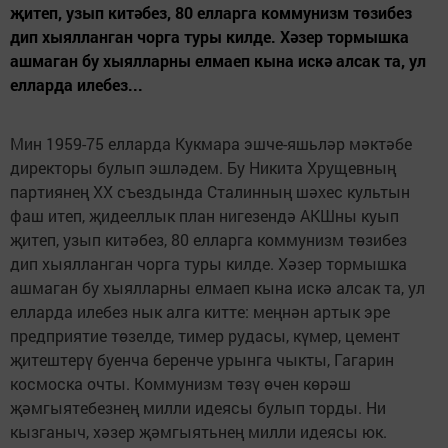
җитеп, узып китәбез, 80 елларга коммунизм төзибез
дип хыялланган чорга туры килде. Хәзер тормышка
ашмаган бу хыялларны елмаеп кына искә алсак та, ул
елларда илебез...
Мин 1959-75 елларда Кукмара эшче-яшьләр мәктәбе
директоры булып эшләдем. Бу Никита Хрущевның
партиянең ХХ съездында Сталинның шәхес культын
фаш итеп, җидееллык план нигезендә АКШны куып
җитеп, узып китәбез, 80 елларга коммунизм төзибез
дип хыялланган чорга туры килде. Хәзер тормышка
ашмаган бу хыялларны елмаеп кына искә алсак та, ул
елларда илебез нык алга китте: меңнән артык эре
предприятие төзелде, тимер рудасы, күмер, цемент
җитештерү буенча беренче урынга чыкты, Гагарин
космоска очты. Коммунизм төзү өчен көрәш
җәмгыятебезнең милли идеясы булып торды. Ни
кызганыч, хәзер җәмгыятьнең милли идеясы юк.