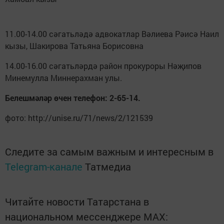
11.00-14.00 сәгатьләдә адвокатлар Вәлиева Рәисә Наил
кызы, Шакирова Татьяна Борисовна
14.00-16.00 сәгатьләрдә район прокуроры Нәҗипов
Минемулла Миннерахман улы.
Белешмәләр өчен телефон: 2-65-14.
фото: http://unise.ru/71/news/2/121539
Следите за самым важным и интересным в
Telegram-канале
Татмедиа
Читайте новости Татарстана в
национальном мессенджере MАХ: