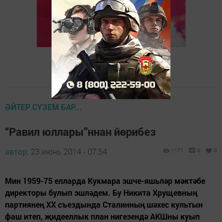
ӘЙТЕР СҮЗЕМ БАР...
“Равил юллары”ннан йөрибез
автор,
23 июнь 2014 - 07:54
1171
0
0
Мин 1959-75 елларда Кукмара эшче-яшьләр мәктәбе
директоры булып эшләдем. Бу Никита Хрущевның
партиянең ХХ съездында Сталинның шәхес культын
фаш итеп, җидееллык план нигезендә АКШны куып