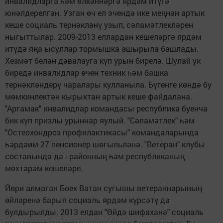
инвалидларга һәм өлкәннәргә ярдәм итүгә
юнәлдерелгән. Узган өч ел эчендә ике меңнән артык
кеше социаль тернәкләнү узып, сәламәтлекләрен
ныгыттылар. 2009-2013 еллардан кешеләргә ярдәм
итүдә яңа ысуллар тормышка ашырыла башлады.
Хезмәт белән дәвалауга күп урын бирелә. Шулай ук
биредә инвалидлар өчен техник һәм башка
тернәкләндерү чаралары кулланыла. Бүгенге көндә бу
мөмкинлектән кырыктан артык кеше файдалана.
"Аргамак" инвалидлар командасы республика буенча
бик күп призлы урыннар яулый. "Сәламәтлек" һәм
"Остеохондроз профилактикасы" командаларында
һәрдаим 27 пенсионер шөгыльләнә. "Ветеран" клубы
составында да - районның һәм республиканың
мөхтәрәм кешеләре.
Йөри алмаган Бөек Ватан сугышы ветераннарының
өйләренә барып социаль ярдәм күрсәтү дә
булдырылды. 2013 елдан "Өйдә шифаханә" социаль