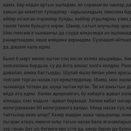
идем. Бер елдан артык эшләдем, ял сорамаган чаклар да
хакын да киметеп түләделәр - карышмадым, пенсиям бар,
әйбер югалган очраклар булды, кайбер угрыларны үзем д
тәмле телле булырга кирәк. Шөкер, сатып алучылар арас
Мин пенсиягә чыкканчы да сәүдә өлкәсендә әз эшләмәд
рәнҗетмәдем, кеше өлешенә кермәдем. Сүзләшеп-әйткә
да, дәшми кала идем.
Быел 6 март көнне эштән соң кисәк хәлем авырайды. Кө
хәлсезләнә бардым, су да йота алмас хәлгә килдем. Рәх
дәвалап, аякка бастырды. Шулай яшәү белән үлем ара
телгәли торган нахак сүз ирештерделәр. Имеш, мин эшлә
чыкканда тоткан да, шуңа эштән куган. Төгәл вакытын д
өйдә ята идем. Хәлем җиңеләйгәч, бу хәбәргә җавап эз
алмады, смс яздым - җавап бирмәде. Хәлем кабат нач
килограммнан 60 килограммга калды. Миңа нахак сүз, к
таптылар икән алар? Хәзер яңадан эшкә чакыралар, әмм
пычрак аткач, икенче юлы тагын нахак бәла ягачакларын
зур гөнаһ бит ул, бүгенге көн үтте дә, миңа берни дә бу