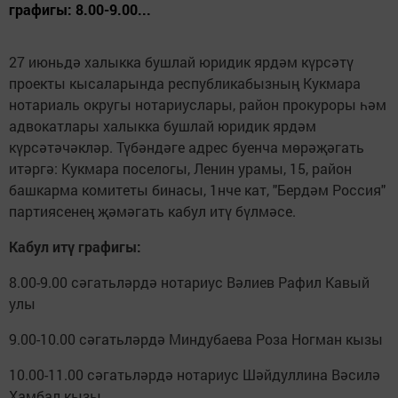
графигы: 8.00-9.00...
27 июньдә халыкка бушлай юридик ярдәм күрсәтү
проекты кысаларында республикабызның Кукмара
нотариаль округы нотариуслары, район прокуроры һәм
адвокатлары халыкка бушлай юридик ярдәм
күрсәтәчәкләр. Түбәндәге адрес буенча мөрәҗәгать
итәргә: Кукмара поселогы, Ленин урамы, 15, район
башкарма комитеты бинасы, 1нче кат, "Бердәм Россия"
партиясенең җәмәгать кабул итү бүлмәсе.
Кабул итү графигы:
8.00-9.00 сәгатьләрдә нотариус Вәлиев Рафил Кавый
улы
9.00-10.00 сәгатьләрдә Миндубаева Роза Ногман кызы
10.00-11.00 сәгатьләрдә нотариус Шәйдуллина Вәсилә
Хамбал кызы