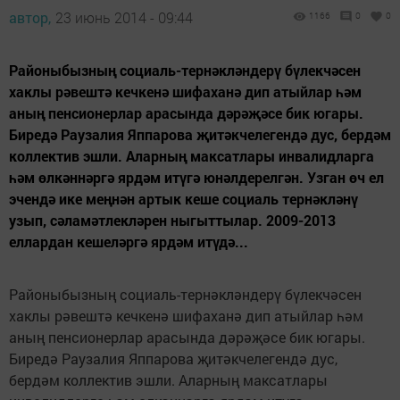
автор,
23 июнь 2014 - 09:44
1166
0
0
Районыбызның социаль-тернәкләндерү бүлекчәсен
хаклы рәвештә кечкенә шифаханә дип атыйлар һәм
аның пенсионерлар арасында дәрәҗәсе бик югары.
Биредә Раузалия Яппарова җитәкчелегендә дус, бердәм
коллектив эшли. Аларның максатлары инвалидларга
һәм өлкәннәргә ярдәм итүгә юнәлдерелгән. Узган өч ел
эчендә ике меңнән артык кеше социаль тернәкләнү
узып, сәламәтлекләрен ныгыттылар. 2009-2013
еллардан кешеләргә ярдәм итүдә...
Районыбызның социаль-тернәкләндерү бүлекчәсен
хаклы рәвештә кечкенә шифаханә дип атыйлар һәм
аның пенсионерлар арасында дәрәҗәсе бик югары.
Биредә Раузалия Яппарова җитәкчелегендә дус,
бердәм коллектив эшли. Аларның максатлары