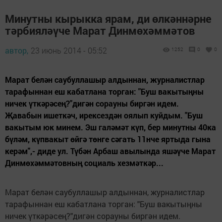
Минутны кырыкка ярам, ди өлкәннәрне
тәрбияләүче Марат Динмөхәммәтов
автор,
23 июнь 2014 - 05:52
1252
0
0
Марат белән саубуллашыр алдыннан, журналистлар
тарафыннан еш кабатлана торган: "Буш вакытыңны
ничек үткәрәсең?"дигән сорауны биргән идем.
Җавабын ишеткәч, ирексездән оялып куйдым. "Буш
вакытым юк минем. Эш галәмәт күп, бер минутны 40ка
бүләм, күпвакыт өйгә төнге сәгать 11нче яртыда гына
керәм",- диде ул. Түбән Арбаш авылында яшәүче Марат
Динмөхәммәтовның социаль хезмәткәр...
Марат белән саубуллашыр алдыннан, журналистлар
тарафыннан еш кабатлана торган: "Буш вакытыңны
ничек үткәрәсең?"дигән сорауны биргән идем.