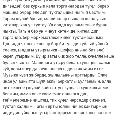
дигәндәй, без куркып кала торганнардан түгел, берәр
машина очрар әле дип, тукталышка чыгып бастым.
Торам шулай басып, машиналар выжлап кына узып
китәләр, кая ул туктау. Ул арада күз ачмаслык буран
чыкты. Тагын бер ун минут көтәм дә, китәм, дип
торганда, бер мәрхәмәтлесе килеп туктамасынмы!
Дөньяда яхшы кешеләр бар бит ул, дип уйлый-уйлый,
сөенеп, (алдагы утыргычка - шофер янына бит әле)
кереп утырдым. Бу ир заты бик җор телле, күңелле кеше
булып чыкты. Машинага утыру белән, туныңны салып
куй, кары эрер дә юешләнерсен, дип тәкъдим итте.
Музыка куеп җибәрде, җылылыкны арттырды. Әллә
инде ул вакытта шулчаклы беркатлы булганмын, әллә
чит кешенең шулай кайгыртуы күңелгә хуш килгәнме -
белмим, әмма өске киемемне салырга дип,
төймәләремне чиштем, тик күңел нәрсәдер сизенеп,
туктап калдым. Тагын ярты юлны ничек кайтырмын
инде дип уйланып утырган җиремнән сискәнеп киттем: