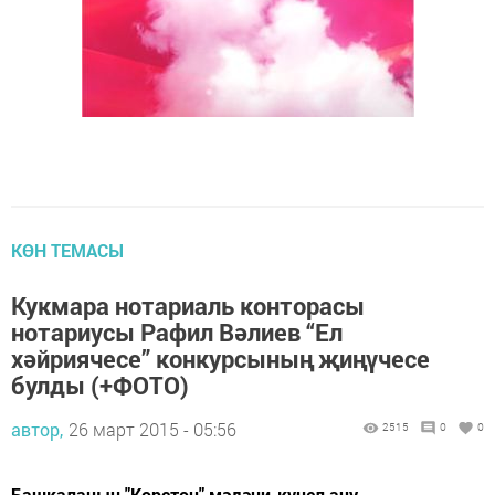
КӨН ТЕМАСЫ
Кукмара нотариаль конторасы
нотариусы Рафил Вәлиев “Ел
хәйриячесе” конкурсының җиңүчесе
булды (+ФОТО)
автор,
26 март 2015 - 05:56
2515
0
0
Башкаланың "Корстон" мәдәни-күңел ачу