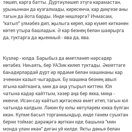
төшеп, карга батты. Дүртәүләшеп этүгә карамастан,
урыныннан да кузгалмады, киресенчә, кар диңгезе аны
тагын да йота барды. Инде нишләргә? Ичмасам,
"катып" үлмәбез дип, җылыга кереп, кар күмеп киткәнен
көтеп утыра башладык. Ә кар безнең белән шаярырга
да, туктарга да җыенмый - ява да, ява.
Күзләр - юлда. Барыбыз да өметләнеп нәрсәдер
көтәбез. Ниһаять, бер УАЗик килеп туктады. Әкияттәге
баһадирлардай дүрт ир ярдәме белән машинаны кар
эченнән казып чыгардык. Бу машина безнең авыл
ягына кайтканга, мин дә аңа утырып киттем. Юл
чатына кадәр кайттым, хәзер аңа бер якка, миңа -
икенче. Исән-сау кайтып җитәсемә өмет итеп, тагын юл
чатында калдым. Ләкин бу юлы көтүләрем юкка булган
икән. Күпме басып торганмындыр, инде тәнем суыктан
берни тоймас дәрәҗәгә җиткән иде, башыма "мин
монда үләм икән" дигән уй килде. Якты дөнья белән