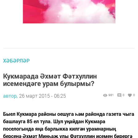
ХӘБӘРЛӘР
Кукмарада Әхмәт Фәтхуллин
исемендәге урам булырмы?
автор,
26 март 2015 - 06:25
981
0
0
Быел Кукмара районы оешуга һәм районда газета чыга
башлауга 85 ел тула. Шул уңайдан Кукмара
поселогында яңа барлыкка килгән урамнарның
берсенә Әхмәт Минһаҗ улы Фәтхуллин исемен бирергә