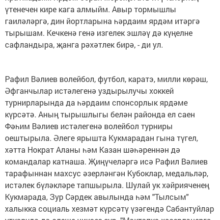
үтенечен кире кага алмыйм. Авыр тормышлы
гаиләләргә, дин йортларына һәрдаим ярдәм итәргә
тырышам. Кечкенә генә изгелек эшләү дә күңелне
сафландыра, җанга рәхәтлек бирә, - ди ул.
Рафил Вәлиев волейбол, футбол, каратэ, милли көрәш,
Әфганчылар истәлегенә уздырылучы хоккей
турнирларында да һәрдаим спонсорлык ярдәме
күрсәтә. Аның тырышлыгы белән районда ел саен
Фәһим Вәлиев истәлегенә волейбол турниры
оештырыла. Әлеге ярышта Кукмарадан гына түгел,
хәтта Нократ Аланы һәм Казан шәһәреннән дә
командалар катнаша. Җиңүчеләргә исә Рафил Вәлиев
тарафыннан махсус әзерләнгән Кубоклар, медальләр,
истәлек бүләкләре тапшырыла. Шулай ук хәйрияченең
Кукмарада, Зур Сәрдек авылында һәм "Тылсым"
халыкка социаль хезмәт күрсәтү үзәгендә Сабантуйлар