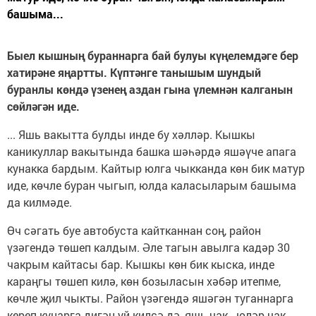
башыма...
Быел кышның бураннарга бай булуы күңелемдәге бер
хатирәне яңартты. Күптәнге танышым шундый
буранлы көндә үзенең аздан гына үлемнән калганын
сөйләгән иде.
... Яшь вакытта булды инде бу хәлләр. Кышкы
каникуллар вакытында башка шәһәрдә яшәүче апага
кунакка бардым. Кайтыр юлга чыкканда көн бик матур
иде, көчле буран чыгып, юлда каласыларым башыма
да килмәде.
Өч сәгать буе автобуста кайтканнан соң, район
үзәгендә төшеп калдым. Әле тагын авылга кадәр 30
чакрым кайтасы бар. Кышкы көн бик кыска, инде
караңгы төшеп килә, көн бозыласын хәбәр итепме,
көчле җил чыкты. Район үзәгендә яшәгән туганнарга
кереп кунарга дигән уй килсә дә, яшь чак - юләр чак