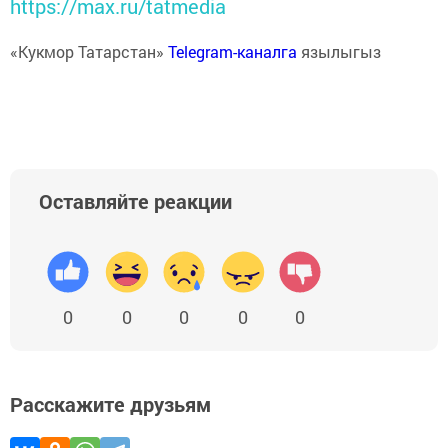
https://max.ru/tatmedia
«Кукмор Татарстан»
Telegram-каналга
язылыгыз
Оставляйте реакции
0
0
0
0
0
Расскажите друзьям