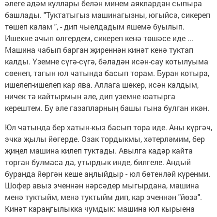
әлеге адәм куллары белән минем аяклардан сыпыра
башлады. "Туктатыгыз машинагызны, югыйсә, сикереп
төшеп калам ", - дип чыелдадым яшемә буылып.
Ишекне ачып өлгердем, сикереп кенә төшәсе иде ...
Машина чабып барган җиреннән кинәт кенә туктап
калды. Үземне сүгә-сүгә, бәладән исән-сау котылуыма
сөенеп, тагын юл чатында басып торам. Буран котыра,
ишелеп-ишелеп кар ява. Аллага шөкер, исән калдым,
ничек тә кайтырмын әле, дип үземне юатырга
керештем. Бу әле газапларның башы гына булган икән.
Юл чатында бер хатын-кыз басып тора иде. Аны күргәч,
эчкә җылы йөгерде. Озак тордыкмы, хәтерләмим, бер
җиңел машина килеп туктады. Авылга кадәр кайта
торган булмаса да, утырдык инде, билгеле. Андый
буранда йөргән кеше аңлыйдыр - юл бөтенләй күренми.
Шофер авыз эченнән нәрсәдер мыгырдана, машина
менә туктыйм, менә туктыйм дип, кар эченнән "йөзә".
Кинәт караңгылыкка чумдык: машина юл кырыена