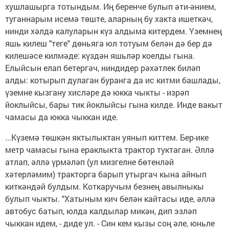
хушлашырга тотындым. Иң беренче булып әти-әнием,
туганнарым исемә төште, аларның бу хакта ишеткәч,
нинди хәлдә калуларын күз алдыма китердем. Үземнең
яшь килеш "теге" дөньяга юл тотуым белән дә бер дә
килешәсе килмәде: күздән яшьләр коелды гына.
Елыйсын елап бетергәч, ниндидер рәхәтлек биләп
алды: котырып дулаган буранга да ис китми башлады,
үземне кызгану хисләре дә юкка чыкты - изрәп
йоклыйсы, бары тик йоклыйсы гына килде. Инде вакыт
чамасы да юкка чыккан иде.
...Күземә төшкән яктылыктан уянып киттем. Бер-ике
метр чамасы гына ераклыкта трактор туктаган. Әллә
атлап, әллә үрмәләп (ул мизгелне бөтенләй
хәтерләмим) тракторга барып утыргач кына айнып
киткәндәй булдым. Коткаручым безнең авылныкы
булып чыкты. "Хатыным кич белән кайтасы иде, әллә
автобус батып, юлда калдылар микән, дип эзләп
чыккан идем, - диде ул. - Син кем кызы соң әле, юньле