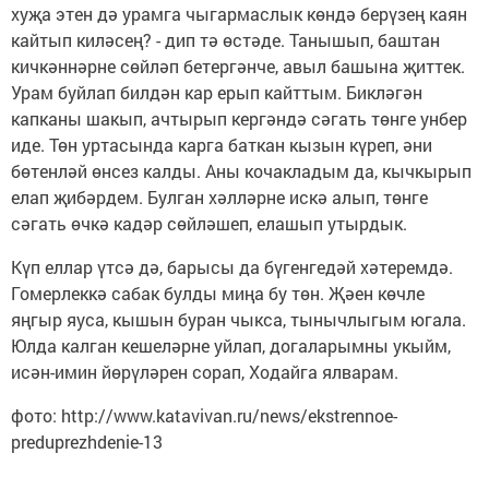
хуҗа этен дә урамга чыгармаслык көндә берүзең каян
кайтып киләсең? - дип тә өстәде. Танышып, баштан
кичкәннәрне сөйләп бетергәнче, авыл башына җиттек.
Урам буйлап билдән кар ерып кайттым. Бикләгән
капканы шакып, ачтырып кергәндә сәгать төнге унбер
иде. Төн уртасында карга баткан кызын күреп, әни
бөтенләй өнсез калды. Аны кочакладым да, кычкырып
елап җибәрдем. Булган хәлләрне искә алып, төнге
сәгать өчкә кадәр сөйләшеп, елашып утырдык.
Күп еллар үтсә дә, барысы да бүгенгедәй хәтеремдә.
Гомерлеккә сабак булды миңа бу төн. Җәен көчле
яңгыр яуса, кышын буран чыкса, тынычлыгым югала.
Юлда калган кешеләрне уйлап, догаларымны укыйм,
исән-имин йөрүләрен сорап, Ходайга ялварам.
фото: http://www.katavivan.ru/news/ekstrennoe-
preduprezhdenie-13