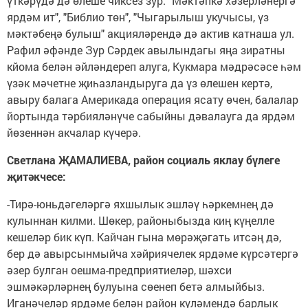
үткәрүдә дә өлеше чиксез зур. "Мәктәпкә хәзерләнергә
ярдәм ит", "Библио төн", "Чыгарылыш укучысы, үз
мәктәбеңә булыш" акцияләрендә дә актив катнаша ул.
Рафил әфәнде Зур Сәрдек авылындагы яңа зиратны
кйома белән әйләндереп алуга, Кукмара мәдрәсәсе һәм
үзәк мәчетне җиһазландыруга да үз өлешен кертә,
авыру балага Америкада операция ясату өчен, балалар
йортында тәрбияләнүче сабыйны дәвалауга да ярдәм
йөзеннән акчалар күчерә.
Светлана ҖАМАЛИЕВА, район социаль яклау бүлеге
җитәкчесе:
-Тирә-юньдәгеләргә яхшылык эшләү һәркемнең дә
кулыннан килми. Шөкер, районыбызда киң күңелле
кешеләр бик күп. Кайчан гына мөрәҗәгать итсәң дә,
бер дә авырсынмыйча хәйриячелек ярдәме күрсәтергә
әзер булган оешма-предприятиеләр, шәхси
эшмәкәрләрнең булуына сөенеп бетә алмыйбыз.
Иганәчеләр ярдәме белән район күләмендә барлык