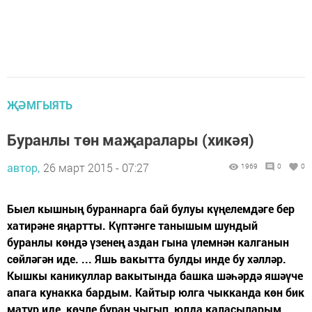
ҖӘМГЫЯТЬ
Буранлы төн маҗаралары (хикәя)
автор,
26 март 2015 - 07:27
1969
0
0
Быел кышның бураннарга бай булуы күңелемдәге бер
хатирәне яңартты. Күптәнге танышым шундый
буранлы көндә үзенең аздан гына үлемнән калганын
сөйләгән иде. ... Яшь вакытта булды инде бу хәлләр.
Кышкы каникуллар вакытында башка шәһәрдә яшәүче
апага кунакка бардым. Кайтыр юлга чыкканда көн бик
матур иде, көчле буран чыгып, юлда каласыларым