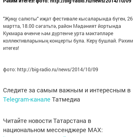
Рәхим итегез! фото: http://big-radio.ru/news/2014/10/09
"Җиңү салюты" иҗат фестивале кысаларында бүген, 26
мартта, 18.00 сәгатьтә, район Мәдәният йортында
Кукмара өченче һәм дүртенче урта мәктәпләре
коллективларының концерты була. Керү бушлай. Рәхим
итегез!
фото: http://big-radio.ru/news/2014/10/09
Следите за самым важным и интересным в
Telegram-канале
Татмедиа
Читайте новости Татарстана в
национальном мессенджере MАХ: