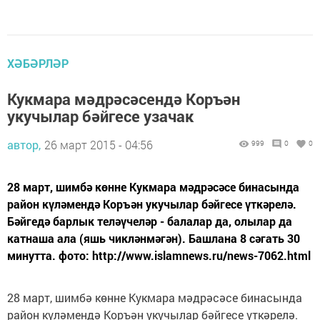
ХӘБӘРЛӘР
Кукмара мәдрәсәсендә Коръән
укучылар бәйгесе узачак
автор,
26 март 2015 - 04:56
999
0
0
28 март, шимбә көнне Кукмара мәдрәсәсе бинасында
район күләмендә Коръән укучылар бәйгесе үткәрелә.
Бәйгедә барлык теләүчеләр - балалар да, олылар да
катнаша ала (яшь чикләнмәгән). Башлана 8 сәгать 30
минутта. фото: http://www.islamnews.ru/news-7062.html
28 март, шимбә көнне Кукмара мәдрәсәсе бинасында
район күләмендә Коръән укучылар бәйгесе үткәрелә.