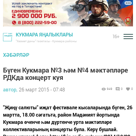
КУКМАРА ЯҢАЛЫКЛАРЫ
16+
"Хезмәт даны" газетасы - Кукмара районы
ХӘБӘРЛӘР
Бүген Кукмара №3 һәм №4 мәктәпләре
РДКда концерт куя
автор,
26 март 2015 - 07:48
949
0
0
"Җиңү салюты" иҗат фестивале кысаларында бүген, 26
мартта, 18.00 сәгатьтә, район Мәдәният йортында
Кукмара өченче һәм дүртенче урта мәктәпләре
коллективларының концерты була. Керү бушлай.