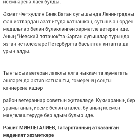
исемнәренә лаек булды.
Әхмәт Фәтхуллин Бөек Ватан сугышында Ленинградны
фашистлардан азат итүдә катнашкан, сугышчан орден-
медальләр белән бүләкләнгән хөрмәтле ветеран иде.
Аның "Невский пятачок"та барган сугышлар турында
язган истәлекләре Петербургта басылган китапта да
урын алды.
Тынгысыз ветеран лаеклы ялга чыккач та җәмәгать
эшләрендә актив катнашты, гомеренең соңгы
көннәренә кадәр
район ветераннар советын җитәкләде. Кукмараның бер
урамы аның исеме белән аталса, бу аның исемен
мәңгеләштерүдә бер адым булыр иде.
Рәшит МИНЛЕГАЛИЕВ, Татарстанның атказанган
мәдәният хезмәткәре