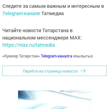
Следите за самым важным и интересным в
Telegram-канале
Татмедиа
Читайте новости Татарстана в
национальном мессенджере MАХ:
https://max.ru/tatmedia
«Кукмор Татарстан»
Telegram-каналга
язылыгыз
Перейти на страницу новости