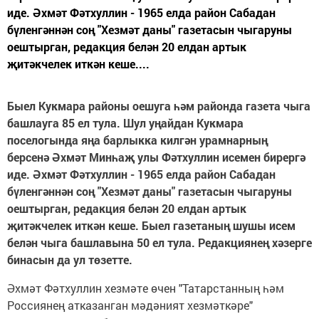
иде. Әхмәт Фәтхуллин - 1965 елда район Сабадан
бүленгәннән соң "Хезмәт даны" газетасын чыгаруны
оештырган, редакция белән 20 елдан артык
җитәкчелек иткән кеше....
Быел Кукмара районы оешуга һәм районда газета чыга
башлауга 85 ел тула. Шул уңайдан Кукмара
поселогында яңа барлыкка килгән урамнарның
берсенә Әхмәт Минһаҗ улы Фәтхуллин исемен бирергә
иде. Әхмәт Фәтхуллин - 1965 елда район Сабадан
бүленгәннән соң "Хезмәт даны" газетасын чыгаруны
оештырган, редакция белән 20 елдан артык
җитәкчелек иткән кеше. Быел газетаның шушы исем
белән чыга башлавына 50 ел тула. Редакциянең хәзерге
бинасын да ул төзетте.
Әхмәт Фәтхуллин хезмәте өчен "Татарстанның һәм
Россиянең атказанган мәдәният хезмәткәре"