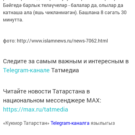
Бәйгедә барлык теләүчеләр - балалар да, олылар да
катнаша ала (яшь чикләнмәгән). Башлана 8 сәгать 30
минутта.
фото: http://www.islamnews.ru/news-7062.html
Следите за самым важным и интересным в
Telegram-канале
Татмедиа
Читайте новости Татарстана в
национальном мессенджере MАХ:
https://max.ru/tatmedia
«Кукмор Татарстан»
Telegram-каналга
язылыгыз