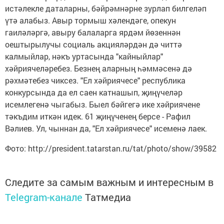
истәлекле даталарны, бәйрәмнәрне зурлап билгеләп
үтә алабыз. Авыр тормыш хәлендәге, опекун
гаиләләргә, авыру балаларга ярдәм йөзеннән
оештырылучы социаль акцияләрдән дә читтә
калмыйлар, нәкъ уртасында "кайныйлар"
хәйриячеләребез. Безнең аларның һәммәсенә дә
рәхмәтебез чиксез. "Ел хәйриячесе" республика
конкурсында да ел саен катнашып, җиңүчеләр
исемлегенә чыгабыз. Быел бәйгегә ике хәйриячене
тәкъдим иткән идек. 61 җиңүченең берсе - Рафил
Вәлиев. Ул, чыннан да, "Ел хәйриячесе" исеменә лаек.
Фото: http://president.tatarstan.ru/tat/photo/show/39582
Следите за самым важным и интересным в
Telegram-канале
Татмедиа