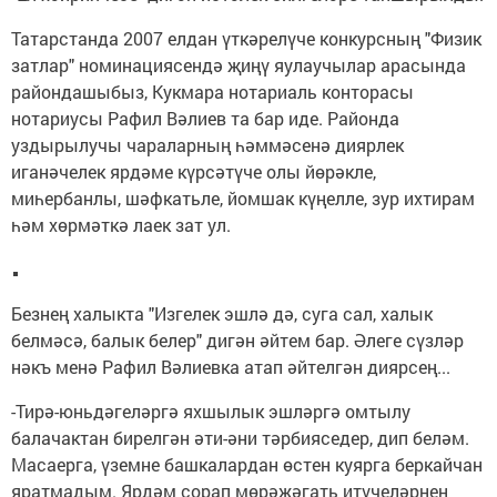
Татарстанда 2007 елдан үткәрелүче конкурсның "Физик
затлар" номинациясендә җиңү яулаучылар арасында
райондашыбыз, Кукмара нотариаль конторасы
нотариусы Рафил Вәлиев та бар иде. Районда
уздырылучы чараларның һәммәсенә диярлек
иганәчелек ярдәме күрсәтүче олы йөрәкле,
миһербанлы, шәфкатьле, йомшак күңелле, зур ихтирам
һәм хөрмәткә лаек зат ул.
Безнең халыкта "Изгелек эшлә дә, суга сал, халык
белмәсә, балык белер" дигән әйтем бар. Әлеге сүзләр
нәкъ менә Рафил Вәлиевка атап әйтелгән диярсең...
-Тирә-юньдәгеләргә яхшылык эшләргә омтылу
балачактан бирелгән әти-әни тәрбияседер, дип беләм.
Масаерга, үземне башкалардан өстен куярга беркайчан
яратмадым. Ярдәм сорап мөрәҗәгать итүчеләрнең