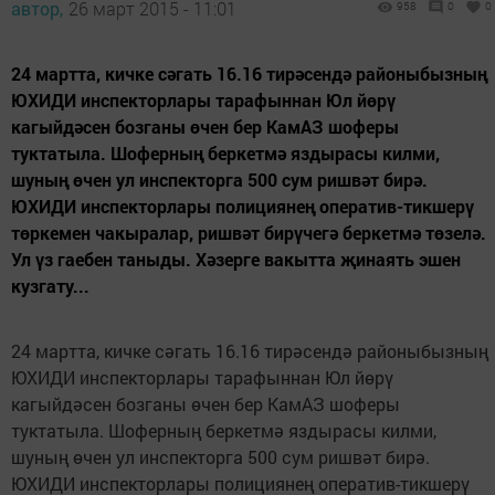
автор,
26 март 2015 - 11:01
958
0
0
24 мартта, кичке сәгать 16.16 тирәсендә районыбызның
ЮХИДИ инспекторлары тарафыннан Юл йөрү
кагыйдәсен бозганы өчен бер КамАЗ шоферы
туктатыла. Шоферның беркетмә яздырасы килми,
шуның өчен ул инспекторга 500 сум ришвәт бирә.
ЮХИДИ инспекторлары полициянең оператив-тикшерү
төркемен чакыралар, ришвәт бирүчегә беркетмә төзелә.
Ул үз гаебен таныды. Хәзерге вакытта җинаять эшен
кузгату...
24 мартта, кичке сәгать 16.16 тирәсендә районыбызның
ЮХИДИ инспекторлары тарафыннан Юл йөрү
кагыйдәсен бозганы өчен бер КамАЗ шоферы
туктатыла. Шоферның беркетмә яздырасы килми,
шуның өчен ул инспекторга 500 сум ришвәт бирә.
ЮХИДИ инспекторлары полициянең оператив-тикшерү