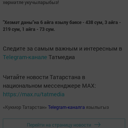
хөрмәтле укучыларыбыз!
"Хезмәт даны"на 6 айга язылу бәясе - 438 сум, 3 айга -
219 сум, 1 айга - 73 сум.
Следите за самым важным и интересным в
Telegram-канале
Татмедиа
Читайте новости Татарстана в
национальном мессенджере MАХ:
https://max.ru/tatmedia
«Кукмор Татарстан»
Telegram-каналга
язылыгыз
Перейти на страницу новости