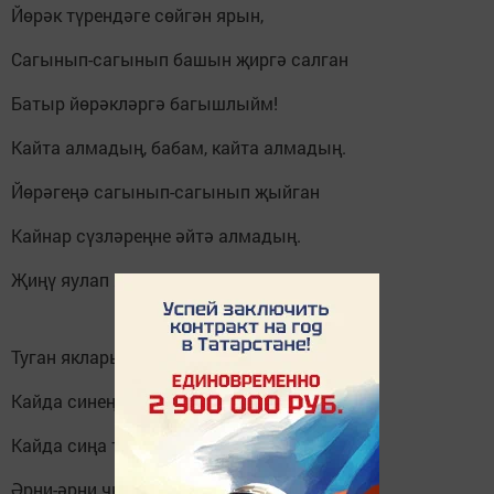
Йөрәк түрендәге сөйгән ярын,
Сагынып-сагынып башын җиргә салган
Батыр йөрәкләргә багышлыйм!
Кайта алмадың, бабам, кайта алмадың.
Йөрәгеңә сагынып-сагынып җыйган
Кайнар сүзләреңне әйтә алмадың.
Җиңү яулап ярты дөнья үтсәң дә син,
Туган якларыңа кайтып җитә алмадың.
Кайда синең, бабам, соңгы җирең?
Кайда сиңа туфрак салынган?
Әрни-әрни чыккан изге җаның