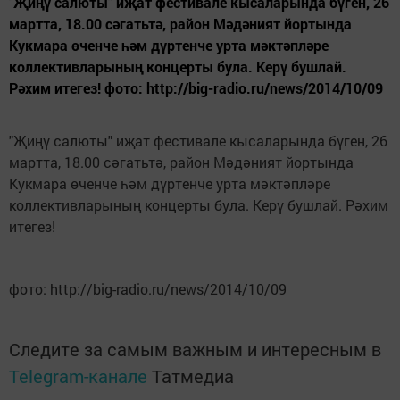
"Җиңү салюты" иҗат фестивале кысаларында бүген, 26
мартта, 18.00 сәгатьтә, район Мәдәният йортында
Кукмара өченче һәм дүртенче урта мәктәпләре
коллективларының концерты була. Керү бушлай.
Рәхим итегез! фото: http://big-radio.ru/news/2014/10/09
"Җиңү салюты" иҗат фестивале кысаларында бүген, 26
мартта, 18.00 сәгатьтә, район Мәдәният йортында
Кукмара өченче һәм дүртенче урта мәктәпләре
коллективларының концерты була. Керү бушлай. Рәхим
итегез!
фото: http://big-radio.ru/news/2014/10/09
Следите за самым важным и интересным в
Telegram-канале
Татмедиа