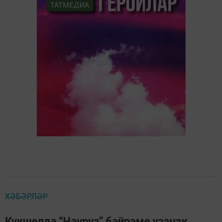
ХӘБӘРЛӘР
Күкшелдә “Нәүрүз” бәйрәме узачак