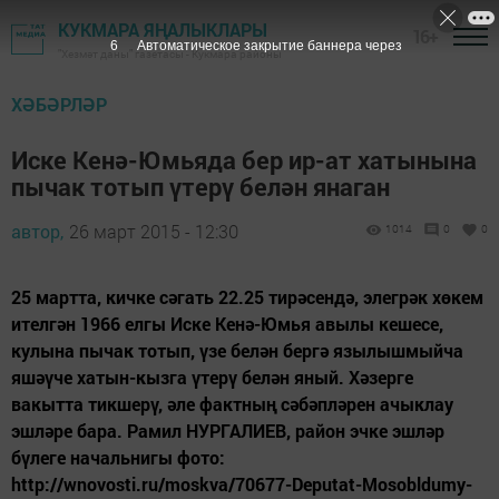
КУКМАРА ЯҢАЛЫКЛАРЫ
16+
4
Автоматическое закрытие баннера через
"Хезмәт даны" газетасы - Кукмара районы
ХӘБӘРЛӘР
Иске Кенә-Юмьяда бер ир-ат хатынына
пычак тотып үтерү белән янаган
автор,
26 март 2015 - 12:30
1014
0
0
25 мартта, кичке сәгать 22.25 тирәсендә, элегрәк хөкем
ителгән 1966 елгы Иске Кенә-Юмья авылы кешесе,
кулына пычак тотып, үзе белән бергә язылышмыйча
яшәүче хатын-кызга үтерү белән яный. Хәзерге
вакытта тикшерү, әле фактның сәбәпләрен ачыклау
эшләре бара. Рамил НУРГАЛИЕВ, район эчке эшләр
бүлеге начальнигы фото:
http://wnovosti.ru/moskva/70677-Deputat-Mosobldumy-