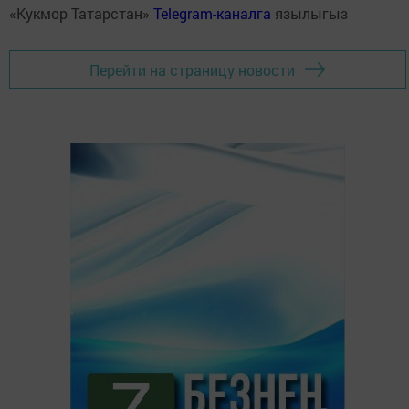
«Кукмор Татарстан»
Telegram-каналга
язылыгыз
Перейти на страницу новости