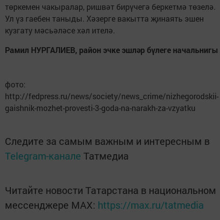
төркемен чакыралар, ришвәт бирүчегә беркетмә төзелә.
Ул үз гаебен таныды. Хәзерге вакытта җинаять эшен
кузгату мәсьәләсе хәл ителә.
Рамил НУРГАЛИЕВ, район эчке эшләр бүлеге начальнигы
фото:
http://fedpress.ru/news/society/news_crime/nizhegorodskii-
gaishnik-mozhet-provesti-3-goda-na-narakh-za-vzyatku
Следите за самым важным и интересным в
Telegram-канале
Татмедиа
Читайте новости Татарстана в национальном
мессенджере MАХ:
https://max.ru/tatmedia