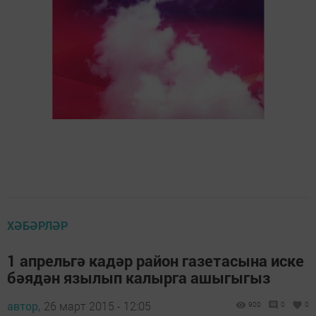
ХӘБӘРЛӘР
1 апрельгә кадәр район газетасына иске
бәядән язылып калырга ашыгыгыз
автор,
26 март 2015 - 12:05
900
0
0