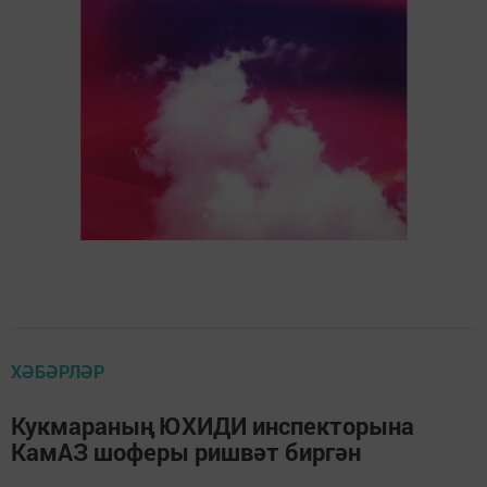
ХӘБӘРЛӘР
Кукмараның ЮХИДИ инспекторына
КамАЗ шоферы ришвәт биргән