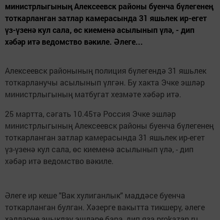
министрлыгының Алексеевск районы буенча бүлегенең
тоткарланган затлар камерасында 31 яшьлек ир-егет
үз-үзенә кул сала, өс киеменә асылынып үлә, - дип
хәбәр итә ведомство вәкиле. Әлеге...
Алексеевск районының полиция бүлегендә 31 яшьлек
тоткарланучы асылынып үлгән. Бу хакта Эчке эшләр
министрлыгының матбугат хезмәте хәбәр итә.
25 мартта, сәгать 10.45тә Россия Эчке эшләр
министрлыгының Алексеевск районы буенча бүлегенең
тоткарланган затлар камерасында 31 яшьлек ир-егет
үз-үзенә кул сала, өс киеменә асылынып үлә, - дип
хәбәр итә ведомство вәкиле.
Әлеге ир кеше "Вак хулиганлык" маддәсе буенча
тоткарланган булган. Хәзерге вакытта тикшерү, әлеге
хәлләрне ачыклау эшләре бара, дип яза prokazan.ru.