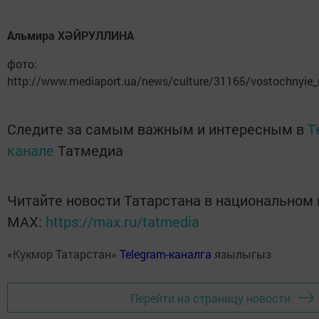
Альмира ХӘЙРУЛЛИНА
фото:
http://www.mediaport.ua/news/culture/31165/vostochnyie_n
Следите за самым важным и интересным в
T
канале
Татмедиа
Читайте новости Татарстана в национальном
MАХ:
https://max.ru/tatmedia
«Кукмор Татарстан»
Telegram-каналга
язылыгыз
Перейти на страницу новости