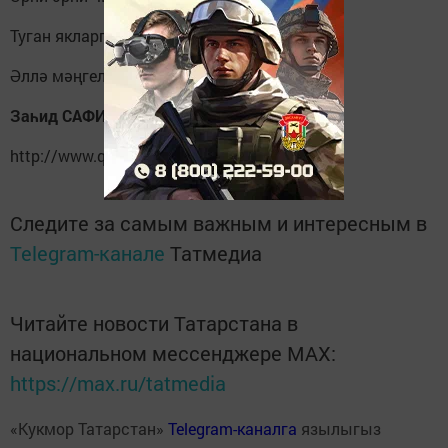
Туган якларгамы юл алган?
Әллә мәңгелеккә китеп югалган...
Заһид САФИН, Кукмара
http://www.qli.ru/?p=44368&cpage=1
Следите за самым важным и интересным в
Telegram-канале
Татмедиа
Читайте новости Татарстана в
национальном мессенджере MАХ:
https://max.ru/tatmedia
«Кукмор Татарстан»
Telegram-каналга
язылыгыз