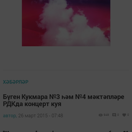
ХӘБӘРЛӘР
Бүген Кукмара №3 һәм №4 мәктәпләре
РДКда концерт куя
автор,
26 март 2015 - 07:48
948
0
0