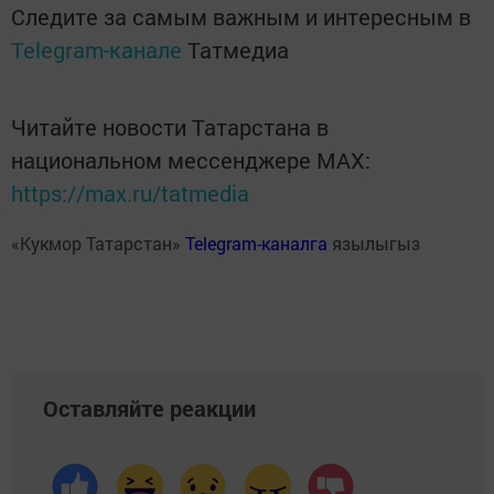
Следите за самым важным и интересным в
Telegram-канале
Татмедиа
Читайте новости Татарстана в
национальном мессенджере MАХ:
https://max.ru/tatmedia
«Кукмор Татарстан»
Telegram-каналга
язылыгыз
Оставляйте реакции