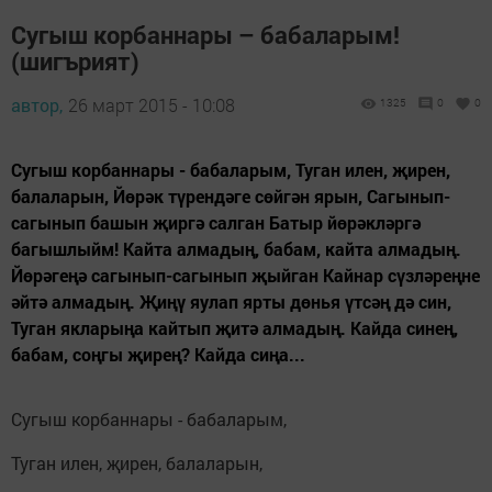
Сугыш корбаннары – бабаларым!
(шигърият)
автор,
26 март 2015 - 10:08
1325
0
0
Сугыш корбаннары - бабаларым, Туган илен, җирен,
балаларын, Йөрәк түрендәге сөйгән ярын, Сагынып-
сагынып башын җиргә салган Батыр йөрәкләргә
багышлыйм! Кайта алмадың, бабам, кайта алмадың.
Йөрәгеңә сагынып-сагынып җыйган Кайнар сүзләреңне
әйтә алмадың. Җиңү яулап ярты дөнья үтсәң дә син,
Туган якларыңа кайтып җитә алмадың. Кайда синең,
бабам, соңгы җирең? Кайда сиңа...
Сугыш корбаннары - бабаларым,
Туган илен, җирен, балаларын,