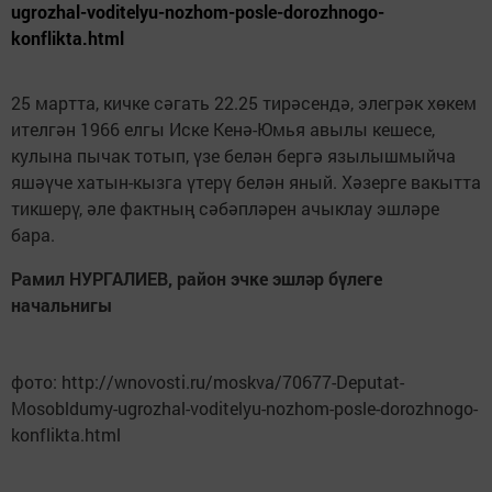
ugrozhal-voditelyu-nozhom-posle-dorozhnogo-
konflikta.html
25 мартта, кичке сәгать 22.25 тирәсендә, элегрәк хөкем
ителгән 1966 елгы Иске Кенә-Юмья авылы кешесе,
кулына пычак тотып, үзе белән бергә язылышмыйча
яшәүче хатын-кызга үтерү белән яный. Хәзерге вакытта
тикшерү, әле фактның сәбәпләрен ачыклау эшләре
бара.
Рамил НУРГАЛИЕВ, район эчке эшләр бүлеге
начальнигы
фото: http://wnovosti.ru/moskva/70677-Deputat-
Mosobldumy-ugrozhal-voditelyu-nozhom-posle-dorozhnogo-
konflikta.html