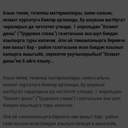
Азык-төлек, төзелеш материаллары, кием-салым,
хезмәт күрсәтүгә бәяләр артканда, бу шаукым матбугат
чараларын да читләтеп үтмәде. 1 апрельдән "Хезмәт
даны" ("Трудовая слава") газетасына әнә шул бәядән
язылырга туры киләчәк. Әле ай тәмамланырга берничә
көн вакыт бар - район газетасына иске бәядән язылып
калырга ашыгыйк, хөрмәтле укучыларыбыз! "Хезмәт
даны"на 6 айга язылу...
Азык-төлек, төзелеш материаллары, кием-салым,
хезмәт күрсәтүгә бәяләр артканда, бу шаукым
матбугат чараларын да читләтеп үтмәде. 1 апрельдән
"Хезмәт даны" ("Трудовая слава") газетасына әнә шул
бәядән язылырга туры киләчәк.
Әле ай тәмамланырга берничә көн вакыт бар - район
газетасына иске бәядән язылып калырга ашыгыйк,