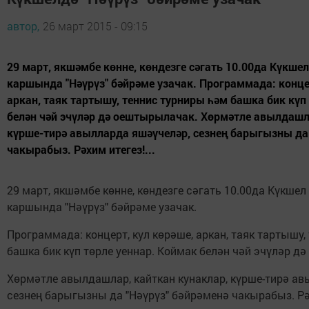
автор,
26 март 2015 - 09:15
29 март, якшәмбе көнне, көндезге сәгать 10.00да Күкше
каршында "Нәүрүз" бәйрәме узачак. Программада: конце
аркан, таяк тартышу, теннис турниры һәм башка бик күп
белән чәй эчүләр дә оештырылачак. Хөрмәтле авылдашла
күрше-тирә авылларда яшәүчеләр, сезнең барыгызны да 
чакырабыз. Рәхим итегез!...
29 март, якшәмбе көнне, көндезге сәгать 10.00да Күкше
каршында "Нәүрүз" бәйрәме узачак.
Программада: концерт, кул көрәше, аркан, таяк тартышу,
башка бик күп төрле уеннар. Коймак белән чәй эчүләр д
Хөрмәтле авылдашлар, кайткан кунаклар, күрше-тирә ав
сезнең барыгызны да "Нәүрүз" бәйрәменә чакырабыз. Рә