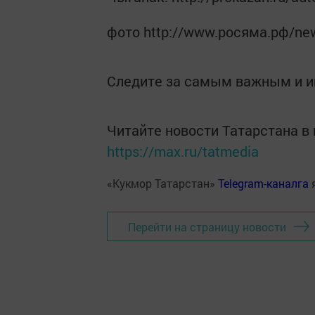
фото http://www.росяма.рф/ne
Следите за самым важным и 
Читайте новости Татарстана 
https://max.ru/tatmedia
«Кукмор Татарстан»
Telegram-каналга
Перейти на страницу новости