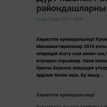
райондашларның
автор,
3 март 2015 - 09:48
Хөрмәтле кукмаралылар! Кукм
Мөхәммәтҗановлар 2010 елгы 
операция ясату һәм аннан соң
итүләрен сорыйлар. Нәни мала
буенча беренче операция үткәр
ярдәме белән яши. Бу авыр...
Хөрмәтле кукмаралылар!
Кукмарада яшәүче Гөлфирә һ