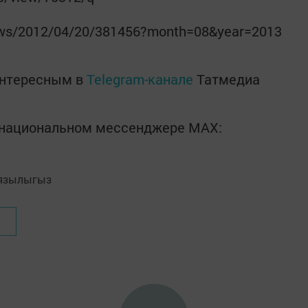
ws/2012/04/20/381456?month=08&year=2013
интересным в
Telegram-канале
Татмедиа
в национальном мессенджере MАХ:
язылыгыз