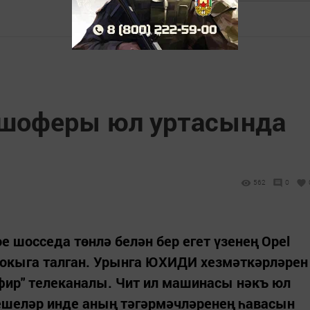
 шоферы юл уртасында
562
0
е шосседа төнлә белән бер егет үзенең Opel
окыга талган. Урынга ЮХИДИ хезмәткәрләрен
Эфир" телеканалы. Чит ил машинасы нәкъ юл
кешеләр инде аның тәгәрмәчләренең һавасын