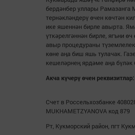
бердәнбер уллары Рамазанга М
тернәкләндерү өчен көчтән ки
ике яшеннән бирле авырта. Ям
үткәрелгәннән бирле, ягъни өч
авыр процедураны түземлелек
көне аңа биш яшь тулачак. Га
кешеләрнең ярдәме аңа бүләк 
Акча күчерү өчен реквизитлар:
Счет в Россельхозбанке 40802
MUKHAMETZYANOVA код 879
Рт, Кукморский район, пгт Кук