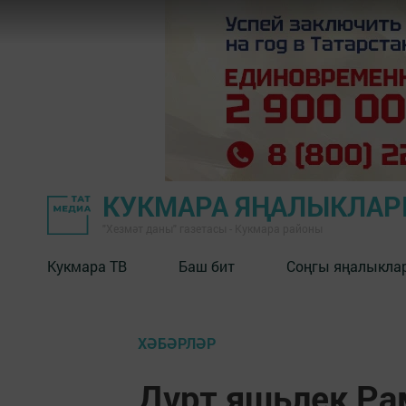
КУКМАРА ЯҢАЛЫКЛА
"Хезмәт даны" газетасы - Кукмара районы
Кукмара ТВ
Баш бит
Соңгы яңалыкла
ХӘБӘРЛӘР
Дүрт яшьлек Ра