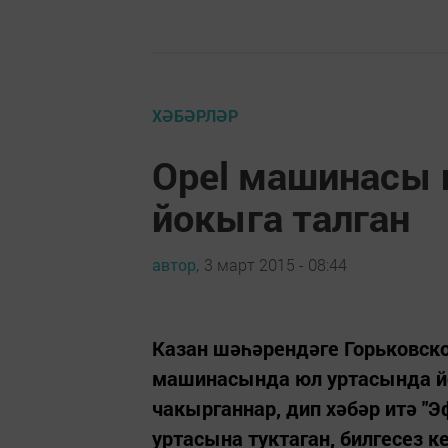
ХӘБӘРЛӘР
Opel машинасы
йокыга талган
автор,
3 март 2015 - 08:44
Казан шәһәрендәге Горьковско
машинасында юл уртасында й
чакырганнар, дип хәбәр итә "
уртасына туктаган, билгесез 