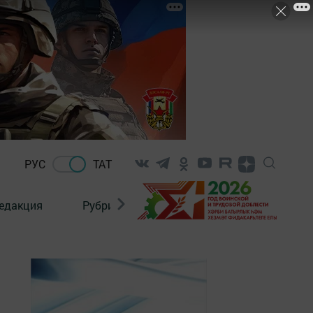
РУС
ТАТ
едакция
Рубрикалар