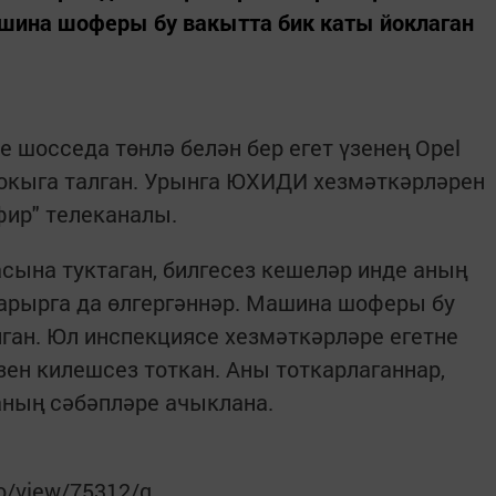
ашина шоферы бу вакытта бик каты йоклаган
 шосседа төнлә белән бер егет үзенең Opel
кыга талган. Урынга ЮХИДИ хезмәткәрләрен
фир" телеканалы.
сына туктаган, билгесез кешеләр инде аның
арырга да өлгергәннәр. Машина шоферы бу
лган. Юл инспекциясе хезмәткәрләре егетне
үзен килешсез тоткан. Аны тоткарлаганнар,
аның сәбәпләре ачыклана.
to/view/75312/q