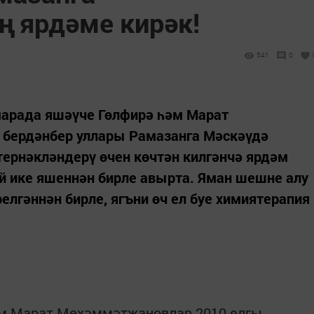
 ярдәме кирәк!
541
0
арада яшәүче Гөлфирә һәм Марат
бердәнбер уллары Рамазанга Мәскәүдә
 тернәкләндерү өчен көчтән килгәнчә ярдәм
й ике яшеннән бирле авырта. Яман шешне алу
елгәннән бирле, ягъни өч ел буе химиятерапия
әм Марат Мөхәммәтҗановлар 2010 елгы