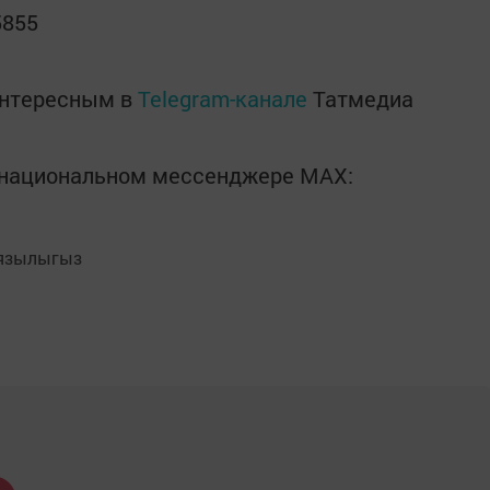
5855
интересным в
Telegram-канале
Татмедиа
в национальном мессенджере MАХ:
язылыгыз