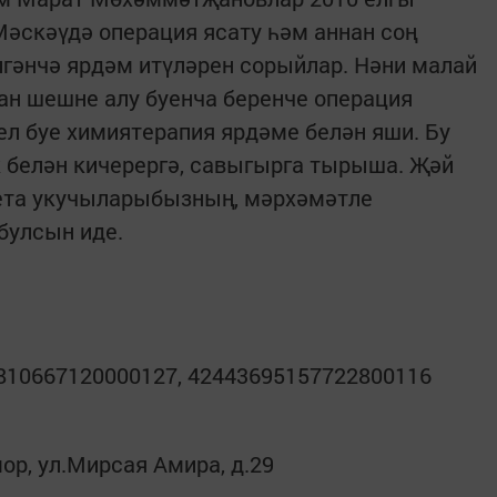
әскәүдә операция ясату һәм аннан соң
лгәнчә ярдәм итүләрен сорыйлар. Нәни малай
ан шешне алу буенча беренче операция
 ел буе химиятерапия ярдәме белән яши. Бу
 белән кичерергә, савыгырга тырыша. Җәй
зета укучыларыбызның, мәрхәмәтле
булсын иде.
810667120000127, 42443695157722800116
мор, ул.Мирсая Амира, д.29