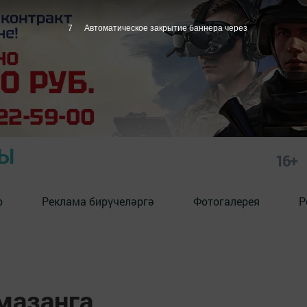
6
Автоматическое закрытие баннера через
РЫ
16+
р
Реклама бирүчеләргә
Фотогалерея
Р
мазанга