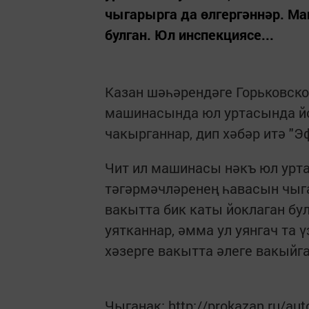
чыгарырга да өлгергәннәр. М
булган. Юл инспекциясе...
Казан шәһәрендәге Горьковское
машинасында юл уртасында йо
чакырганнар, дип хәбәр итә "Э
Чит ил машинасы нәкъ юл урта
тәгәрмәчләренең һавасын чыг
вакытта бик каты йоклаган бу
уятканнар, әмма ул уянгач та 
хәзерге вакытта әлеге вакыйг
Чыганак: http://prokazan.ru/au