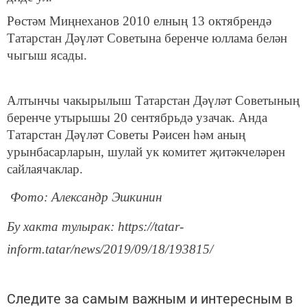
Рөстәм Миңнеханов 2010 елның 13 октябрендә
Татарстан Дәүләт Советына беренче юллама белән
чыгыш ясады.
Алтынчы чакырылыш Татарстан Дәүләт Советының
беренче утырышы 20 сентябрьдә узачак. Анда
Татарстан Дәүләт Советы Рәисен һәм аның
урынбасарларын, шулай ук комитет җитәкчеләрен
сайлаячаклар.
Фото: Александр Эшкинин
Бу хакта тулырак: https://tatar-
inform.tatar/news/2019/09/18/193815/
Следите за самым важным и интересным в