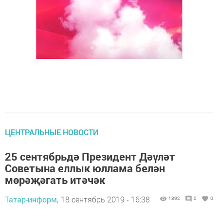
ЦЕНТРАЛЬНЫЕ НОВОСТИ
25 сентябрьдә Президент Дәүләт
Советына еллык юллама белән
мөрәҗәгать итәчәк
Татар-информ,
18 сентябрь 2019 - 16:38
1892
0
0