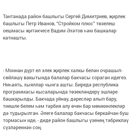
Тантанада район башлыгы Сергей Димитриев, җирлек
башлыгы Петр Иванов, “Стройком плюс” төзелеш
оешмасы җитәкчесе Вадим Әхәтов һәм башкалар
катнашты.
- Моннан дүрт ел элек җирлек халкы белән очрашып-
сөйләшү вакытында балалар бакчасы сораган идегез.
Ниһаять, хыяллар чынга ашты. Биредә республика
программасы кысаларында төзекләндерү эшләре
башкарылды. Бакчада уйнау, дәресләр алып бару,
тиешле белем һәм тәрбия алу өчен бар мөмкинлекләр
дә тудырылган. Әлеге балалар бакчасы беркайчан буш
тормасын иде, - диде район башлыгы үзенең тәбрикләү
сүзләреннән соң.