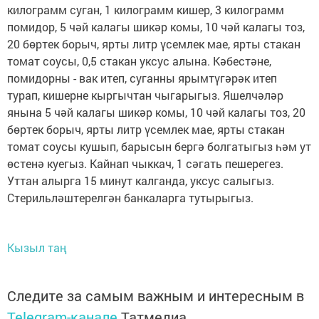
килограмм суган, 1 килограмм кишер, 3 килограмм
помидор, 5 чәй калагы шикәр комы, 10 чәй калагы тоз,
20 бөртек борыч, ярты литр үсемлек мае, ярты стакан
томат соусы, 0,5 стакан уксус алына. Кәбестәне,
помидорны - вак итеп, суганны ярымтүгәрәк итеп
турап, кишерне кыргычтан чыгарыгыз. Яшелчәләр
янына 5 чәй калагы шикәр комы, 10 чәй калагы тоз, 20
бөртек борыч, ярты литр үсемлек мае, ярты стакан
томат соусы кушып, барысын бергә болгатыгыз һәм ут
өстенә куегыз. Кайнап чыккач, 1 сәгать пешерегез.
Уттан алырга 15 минут калганда, уксус салыгыз.
Стерильләштерелгән банкаларга тутырыгыз.
Кызыл таң
Следите за самым важным и интересным в
Telegram-канале
Татмедиа