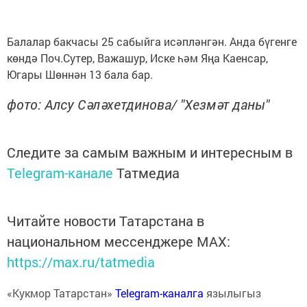
Балалар бакчасы 25 сабыйга исәпләнгән. Анда бүгенге
көндә Поч.Сутер, Важашур, Иске һәм Яңа Каенсар,
Югары Шөннән 13 бала бар.
фото: Алсу Сәләхетдинова/ "Хезмәт даны"
Следите за самым важным и интересным в
Telegram-канале
Татмедиа
Читайте новости Татарстана в
национальном мессенджере MАХ:
https://max.ru/tatmedia
«Кукмор Татарстан»
Telegram-каналга
язылыгыз