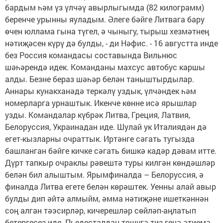
бардым һәм үз үлчәү авырлыгымда (82 килограмм)
беренче урынны яуладым. Әлеге бәйге Литвага бару
өчен юллама гына түгел, ә чыныгу, тырыш хезмәтнең
нәтиҗәсен күрү дә булды, - ди Нәфис. - 16 августта инде
без Россия командасы составында Вильнюс
шәһәрендә идек. Команданы махсус автобус каршы
алды. Безне бераз шәһәр белән таныштырдылар.
Аннары кунакханәдә теркәлү уздык, үлчәндек һәм
номерларга урнаштык. Икенче көнне исә ярышлар
узды. Командалар күбрәк Литва, Греция, Латвия,
Белоруссия, Украинадан иде. Шулай ук Италиядән дә
егет-кызларны очраттык. Иртәнге сәгать тугызда
башланган бәйге кичке сәгать бишкә кадәр дәвам итте.
Дүрт тапкыр очраклы рәвештә туры килгән көндәшләр
белән бил алыштым. Ярымфиналда – Белоруссия, ә
финалда Литва егете белән көрәштек. Уенны алай авыр
булды дип әйтә алмыйм, әмма нәтиҗәне ишеткәннән
соң алган тәэсирләр, кичерешләр сөйләп-аңлатып
бетергесез иде. Пьедесталдан төшүгә тиз генә әтиемә