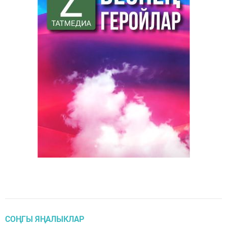
СОҢГЫ ЯҢАЛЫКЛАР