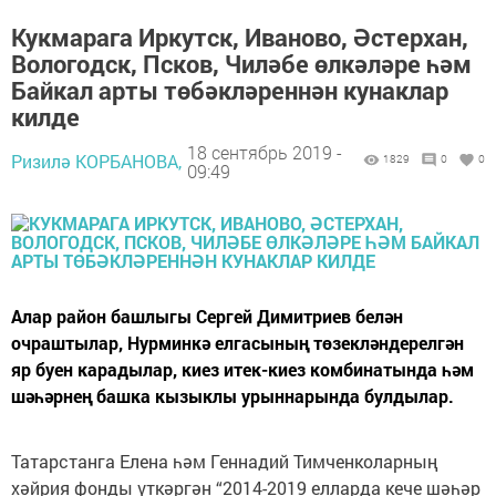
Кукмарага Иркутск, Иваново, Әстерхан,
Вологодск, Псков, Чиләбе өлкәләре һәм
Байкал арты төбәкләреннән кунаклар
килде
18 сентябрь 2019 -
Ризилә КОРБАНОВА,
1829
0
0
09:49
Алар район башлыгы Сергей Димитриев белән
очраштылар, Нурминкә елгасының төзекләндерелгән
яр буен карадылар, киез итек-киез комбинатында һәм
шәһәрнең башка кызыклы урыннарында булдылар.
Татарстанга Елена һәм Геннадий Тимченколарның
хәйрия фонды үткәргән “2014-2019 елларда кече шәһәр