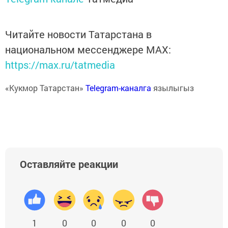
Читайте новости Татарстана в
национальном мессенджере MАХ:
https://max.ru/tatmedia
«Кукмор Татарстан»
Telegram-каналга
язылыгыз
Оставляйте реакции
1
0
0
0
0