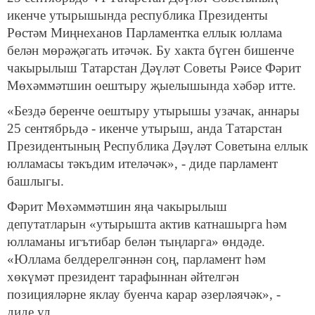
икенче утырышында республика Президенты
Рөстәм Миңнеханов Парламентка еллык юллама
белән мөрәҗәгать итәчәк. Бу хакта бүген бишенче
чакырылыш Татарстан Дәүләт Советы Рәисе Фәрит
Мөхәммәтшин оештыру җыелышында хәбәр итте.
«Бездә беренче оештыру утырышы узачак, аннары
25 сентябрьдә - икенче утырыш, анда Татарстан
Президентының Республика Дәүләт Советына еллык
юлламасы тәкъдим ителәчәк», - диде парламент
башлыгы.
Фәрит Мөхәммәтшин яңа чакырылыш
депутатларын «утырышта актив катнашырга һәм
юлламаны игътибар белән тыңларга» өндәде.
«Юллама белдерелгәннән соң, парламент һәм
хөкүмәт президент тарафыннан әйтелгән
позицияләрне яклау буенча карар әзерләячәк», -
диде ул.