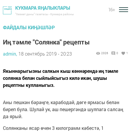
КУКМАРА ЯҢАЛЫКЛАРЫ
16+
"Хезмәт даны" газетасы - Кукмара районы
ФАЙДАЛЫ КИҢӘШЛӘР
Иң тәмле "Солянка" рецепты
admin,
18 сентябрь 2019 - 20:23
2326
0
1
​Якыннарыгызны салкын кыш көннәрендә иң тәмле
солянка белән сыйлыйсыгыз килә икән, шушы
рецептны кулланыгыз.
Аны пешкән бәрәңге, карабодай, дөге ярмасы белән
биреп була. Шулай ук, аш пешергәндә шулпага салсаң
да ярый.
Солянканы ясар өчен 3 килограмм кәбестә, 1