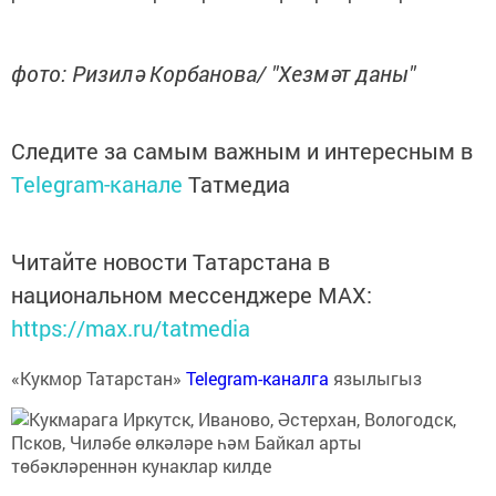
фото: Ризилә Корбанова/ "Хезмәт даны"
Следите за самым важным и интересным в
Telegram-канале
Татмедиа
Читайте новости Татарстана в
национальном мессенджере MАХ:
https://max.ru/tatmedia
«Кукмор Татарстан»
Telegram-каналга
язылыгыз