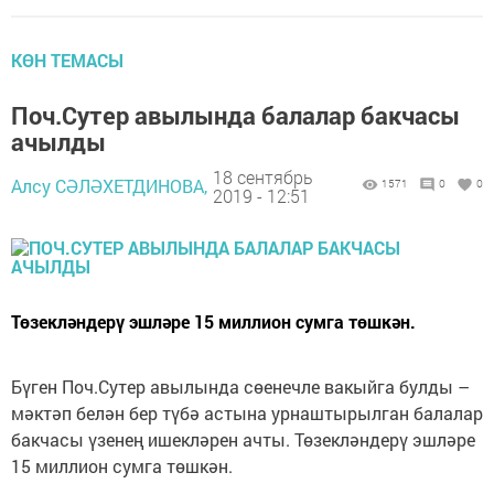
КӨН ТЕМАСЫ
Поч.Сутер авылында балалар бакчасы
ачылды
18 сентябрь
Алсу СӘЛӘХЕТДИНОВА,
1571
0
0
2019 - 12:51
Төзекләндерү эшләре 15 миллион сумга төшкән.
Бүген Поч.Сутер авылында сөенечле вакыйга булды –
мәктәп белән бер түбә астына урнаштырылган балалар
бакчасы үзенең ишекләрен ачты. Төзекләндерү эшләре
15 миллион сумга төшкән.