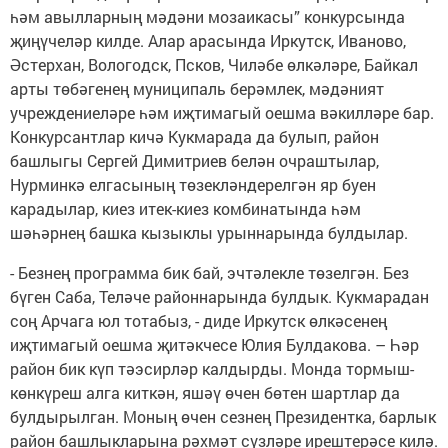
һәм авылларның мәдәни мозаикасы” конкурсында
җиңүчеләр килде. Алар арасында Иркутск, Иваново,
Әстерхан, Вологодск, Псков, Чиләбе өлкәләре, Байкал
арты төбәгенең муниципаль берәмлек, мәдәният
учреждениеләре һәм иҗтимагый оешма вәкилләре бар.
Конкурсантлар кичә Кукмарада да булып, район
башлыгы Сергей Димитриев белән очраштылар,
Нурминкә елгасының төзекләндерелгән яр буен
карадылар, киез итек-киез комбинатында һәм
шәһәрнең башка кызыклы урыннарында булдылар.
- Безнең программа бик бай, эчтәлекле төзелгән. Без
бүген Саба, Теләче районнарында булдык. Кукмарадан
соң Арчага юл тотабыз, - диде Иркутск өлкәсенең
иҗтимагый оешма җитәкчесе Юлия Булдакова. – Һәр
район бик күп тәэсирләр калдырды. Монда тормыш-
көнкүреш алга киткән, яшәү өчен бөтен шартлар да
булдырылган. Моның өчен сезнең Президентка, барлык
район башлыкларына рәхмәт сүзләре ирештерәсе килә.