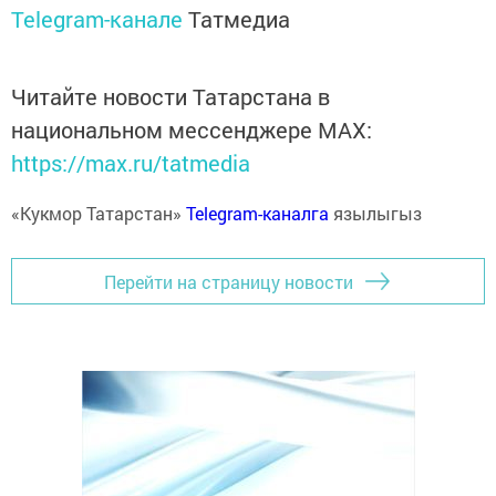
Telegram-канале
Татмедиа
Читайте новости Татарстана в
национальном мессенджере MАХ:
https://max.ru/tatmedia
«Кукмор Татарстан»
Telegram-каналга
язылыгыз
Перейти на страницу новости