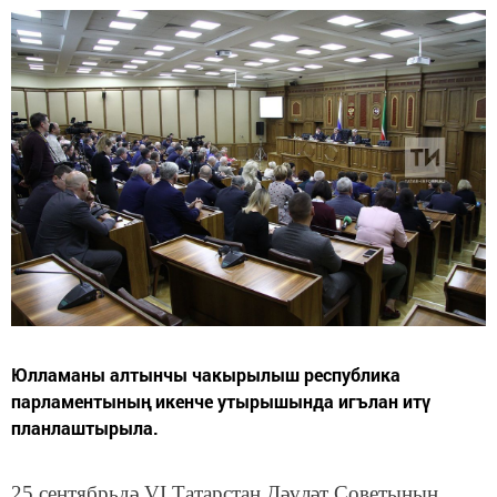
Юлламаны алтынчы чакырылыш республика
парламентының икенче утырышында игълан итү
планлаштырыла.
25 сентябрьдә VI Татарстан Дәүләт Советының