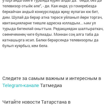
утырганда бәйге турында күреп алды да: “Әйдә, без дә
телевизор отыйк әле”, - ди. Кая инде, үз гомеребездә
беркайчан андый конкурсларда җиңү яулаган юк бит,
дим. Шулай да берәр атна тирәсе уйланып йөри торгач,
квитанцияләрне тиешле адреска юлладым... һәм ул
турыда бөтенләй оныттым. Редакциядән шалтыраткач,
сөенечемнең чиге булмады. Моннан соң алга таба да
катнашырга исәп. Бәлки берәрсендә телевизорлы да
булып куярбыз, кем белә.
Следите за самым важным и интересным в
Telegram-канале
Татмедиа
Читайте новости Татарстана в