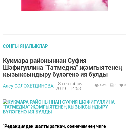
СОҢГЫ ЯҢАЛЫКЛАР
Кукмара районыннан Суфия
Шәфигуллина "Татмедиа" җәмгыятенең
кызыксындыру бүләгенә ия булды
18 сентябрь
Алсу СӘЛӘХЕТДИНОВА,
1526
0
0
2019 - 14:53
"Редакциядән шалтыраткач, сөенечемнең чиге