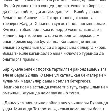
Шулай ук кинотеатр-концерт, дискотекаларга йөрергә
дә вакыт табам, - ди әңгәмәдәшем. – Билбау көрәше
белән инде бишенче ел Татарстанның атказанган
тренеры Җәүдәт Хөсәенов кул астында шөгыльләнәм.
Күп кенә төбәкләрдә һәм илләрдә үсеш тапкан әлеге
милли спорт төренең татарча көрәштән аермасы –
аның ирекле көрәш булуында. Көндәшеңне нинди
алымнар кулланып булса да аркасына салырга кирәк.
Әмма тиешле кагыйдәләр һәм чикләүләр турында да
онытырга ярамый.
Бар күңеле белән спортка тартылган райондашыбызга
әле нибары 22 яшь. Ә менә ул катнашкан бәйгеләр һәм
яуланган медальләр саны исәпләп бетергесез.
Чемпион исеме астында күпме тир түгү, тырышлык һәм
омтылыш ятуын да чамалау авыр түгел.
- Дөнья чемпионатына сайлап алу ярышлары Рязаньда
узды. Мин анда Татарстан җыелма командасы белән