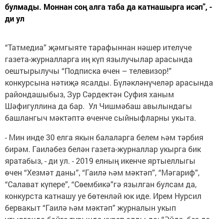
булмады. Моннан соң алга таба да катнашырга исәп", -
ди ул
“Татмедиа” җәмгыяте тарафыннан нәшер ителүче
газета-журналларга иң күп язылучылар арасында
оештырылучы “Подписка өчен – телевизор!”
конкурсына нәтиҗә ясалды. Бүләкләнүчеләр арасында
райондашыбыз, Зур Сәрдектән Суфия ханым
Шәфигуллина да бар. Ул Чишмәбаш авылындагы
башлангыч мәктәптә өченче сыйныфларны укыта.
- Мин инде 30 елга якын балаларга белем һәм тәрбия
бирәм. Гаиләбез белән газета-журналлар укырга бик
яратабыз, - ди ул. - 2019 елның икенче яртыеллыгы
өчен “Хезмәт даны”, “Гаилә һәм мәктәп”, “Мәгариф”,
“Салават күпере”, “Сөембикә”гә язылган булсам да,
конкурста катнашу уе бөтенләй юк иде. Ирем Нурсил
бервакыт “Гаилә һәм мәктәп” журналын укып