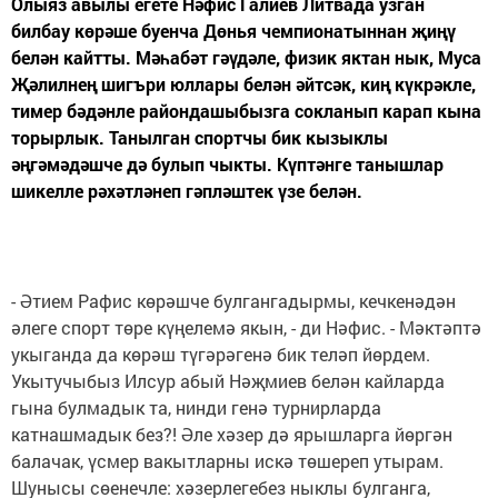
Олыяз авылы егете Нәфис Галиев Литвада узган
билбау көрәше буенча Дөнья чемпионатыннан җиңү
белән кайтты. Мәһабәт гәүдәле, физик яктан нык, Муса
Җәлилнең шигъри юллары белән әйтсәк, киң күкрәкле,
тимер бәдәнле райондашыбызга сокланып карап кына
торырлык. Танылган спортчы бик кызыклы
әңгәмәдәшче дә булып чыкты. Күптәнге танышлар
шикелле рәхәтләнеп гәпләштек үзе белән.
- Әтием Рафис көрәшче булгангадырмы, кечкенәдән
әлеге спорт төре күңелемә якын, - ди Нәфис. - Мәктәптә
укыганда да көрәш түгәрәгенә бик теләп йөрдем.
Укытучыбыз Илсур абый Нәҗмиев белән кайларда
гына булмадык та, нинди генә турнирларда
катнашмадык без?! Әле хәзер дә ярышларга йөргән
балачак, үсмер вакытларны искә төшереп утырам.
Шунысы сөенечле: хәзерлегебез ныклы булганга,