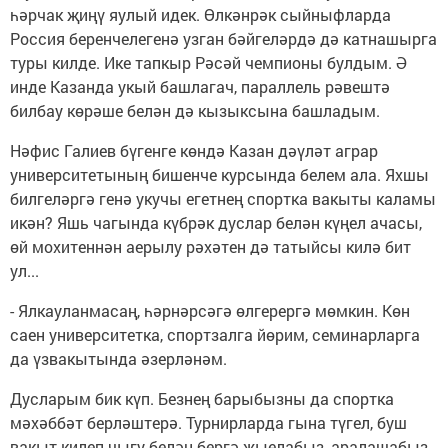
һәрчак җиңү яулый идек. Өлкәнрәк сыйныфларда
Россия беренчелегенә узган бәйгеләрдә дә катнашырга
туры килде. Ике тапкыр Рәсәй чемпионы булдым. Ә
инде Казанда укый башлагач, параллель рәвештә
билбау көрәше белән дә кызыксына башладым.
Нәфис Галиев бүгенге көндә Казан дәүләт аграр
университетының бишенче курсында белем ала. Яхшы
билгеләргә генә укучы егетнең спортка вакыты каламы
икән? Яшь чагында күбрәк дуслар белән күңел ачасы,
өй мохитеннән аерылу рәхәтен дә татыйсы килә бит
ул...
- Ялкауланмасаң, һәрнәрсәгә өлгерергә мөмкин. Көн
саен университетка, спортзалга йөрим, семинарларга
да үзвакытында әзерләнәм.
Дусларым бик күп. Безнең барыбызны да спортка
мәхәббәт берләштерә. Турнирларда гына түгел, буш
вакыт килеп чыгу белән бергә җыелабыз, аралашабыз.