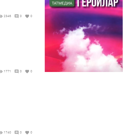
2346
0
0
1771
0
0
1740
0
0