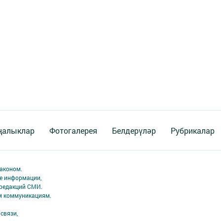
ңалыклар
Фотогалерея
Белдерүләр
Рубрикалар
аконом.
ме информации,
 редакций СМИ.
ым коммуникациям.
связи,