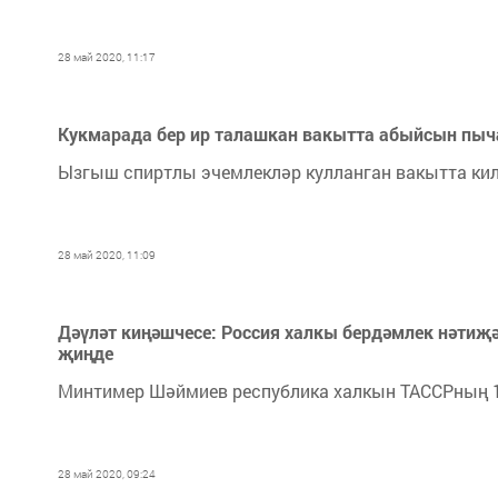
28 май 2020, 11:17
Кукмарада бер ир талашкан вакытта абыйсын пыча
Ызгыш спиртлы эчемлекләр кулланган вакытта кил
28 май 2020, 11:09
Дәүләт киңәшчесе: Россия халкы бердәмлек нәти
җиңде
Минтимер Шәймиев республика халкын ТАССРның 1
28 май 2020, 09:24