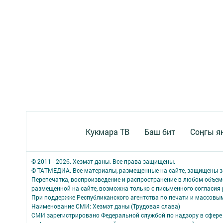
Кукмара ТВ
Баш бит
Соңгы я
© 2011 - 2026. Хезмәт даны. Все права защищены.
© ТАТМЕДИА. Все материалы, размещенные на сайте, защищены з
Перепечатка, воспроизведение и распространение в любом объе
размещенной на сайте, возможна только с письменного согласия
При поддержке Республиканского агентства по печати и массов
Наименование СМИ: Хезмэт даны (Трудовая слава)
СМИ зарегистрировано Федеральной службой по надзору в сфере 