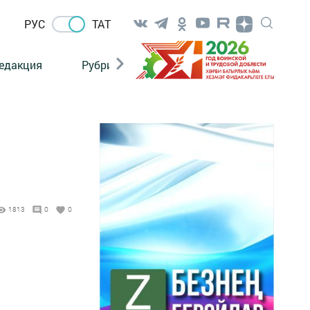
РУС
ТАТ
едакция
Рубрикалар
1813
0
0