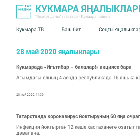
КУКМАРА ЯҢАЛЫКЛА
"Хезмәт даны" газетасы - Кукмара районы
Кукмара ТВ
Баш бит
Соңгы яңалыкла
28 май 2020 яңалыклары
Кукмарада «Игътибар – балалар!» акциясе бара
Агымдагы елның 4 аенда республикада 16 яшькә к
28 май 2020, 14:39
Татарстанда коронавирус йоктыруның 60 яңа очра
Инфекция йоктырган 12 кеше хастаханәгә озатылган
дәвалана.