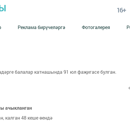
РЫ
16+
р
Реклама бирүчеләргә
Фотогалерея
Р
адәрге балалар катнашында 91 юл фаҗигасе булган.
гы ачыкланган
, калган 48 кеше өендә