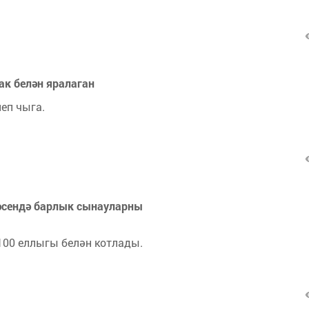
к белән яралаган
еп чыга.
җәсендә барлык сынауларны
00 еллыгы белән котлады.