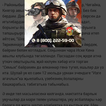
- Районыбызның Поч.Кучук, Иске Кенә, Синәр, Чигайка,
Княгор авылларында 800гә якын мари яши. Без бик
бердәм. Дини һәм календарь бәйрәмнәрнең берсен дә
игътибардан читтә калдырмыйбыз, гореф-гадәт,
борынгы йолаларны сакларга һәм буыннан-буынга
тапшырырга тырышабыз. Быел Раштуа, марича итеп
әйтсәк, “Шорыкйол”ны зурлап билгеләп үттек.
Төркемнәргә бүленеп, авылларда өйдән-өйгә йөрдек,
бәйрәм белән котладык. Соңыннан чара Иске Кенә
авылы клубында төгәлләнде. Пасхадан соң җиде атна
үткәч оештырыла, җәй килүен хәбәр итә торган
“Семык” бәйрәмен дә өлкәннәр генә түгел, яшьләр дә үз
итә. Шулай ук ел саен 12 июльдә урман эчендәге “Изге
агачлык”ка җыелабыз, үзебезнең йолаларны
башкарабыз, табигатькә табынабыз.
Ә инде тел мәсьәләсенә килгәндә, мәктәптә барлык
укучылар да мари телен үзләштерә, уку әсбаплары һәр
балага да җитә, матур әдәбиятка да кытлык юк. Мин