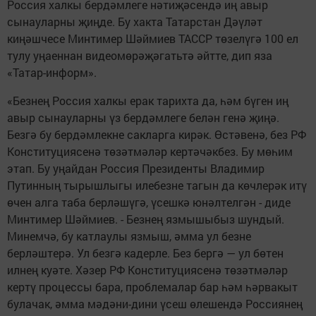
Россия халкы бердәмлеге нәтиҗәсендә иң авыр
сынауларны җиңде. Бу хакта Татарстан Дәүләт
киңәшчесе Минтимер Шәймиев ТАССР төзелүгә 100 ел
тулу уңаеннан видеомөрәҗәгатьтә әйтте, дип яза
«Татар-информ».
«Безнең Россия халкы ерак тарихта да, һәм бүген иң
авыр сынауларны үз бердәмлеге белән генә җиңә.
Безгә бу бердәмлекне сакларга кирәк. Өстәвенә, без РФ
Конституциясенә төзәтмәләр кертәчәкбез. Бу мөһим
этап. Бу уңайдан Россия Президенты Владимир
Путинның тырышлыгы илебезне тагын да көчлерәк итү
өчен алга таба берләшүгә, үсешкә юнәлтелгән - диде
Минтимер Шәймиев. - Безнең язмышыбыз шундый.
Минемчә, бу катлаулы язмыш, әмма ул безне
берләштерә. Ул безгә кадерле. Без бергә — ул бөтен
илнең куәте. Хәзер РФ Конституциясенә төзәтмәләр
кертү процессы бара, проблемалар бар һәм һәрвакыт
булачак, әмма мәдәни-дини үсеш өлешендә Россиянең