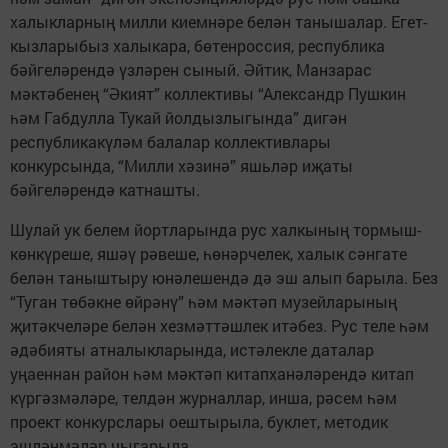
халыкларның милли киемнәре белән танышалар. Егет-
кызларыбыз халыкара, бөтенроссия, республика
бәйгеләрендә үзләрен сыный. Әйтик, Манзарас
мәктәбенең “Әкият” коллективы “Александр Пушкин
һәм Габдулла Тукай йолдызлыгында” дигән
республикакүләм балалар коллективлары
конкурсында, “Милли хәзинә” яшьләр иҗаты
бәйгеләрендә катнашты.
Шулай ук белем йортларында рус халкының тормыш-
көнкүреше, яшәү рәвеше, һөнәрчелек, халык сәнгате
белән таныштыру юнәлешендә дә эш алып барыла. Без
“Туган төбәкне өйрәнү” һәм мәктәп музейларының
җитәкчеләре белән хезмәттәшлек итәбез. Рус теле һәм
әдәбияты атналыкларында, истәлекле даталар
уңаеннан район һәм мәктәп китапханәләрендә китап
күргәзмәләре, телдән журналлар, инша, рәсем һәм
проект конкурслары оештырыла, буклет, методик
эшләнмәләр чыгарыла.