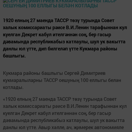
1920 елның 27 маенда ТАССР төзү турында Совет
халык комиссариаты рәисе В.И.Ленин тарафыннан кул
куелган Декрет кабул ителгәннән соң, бер гасыр
дәвамында республикабыз катлаулы, шул ук вакытта
данлы юл үтте, дип билгеләп үтте Кукмара районы
башлыгы.
Кукмара районы башлыгы Сергей Димитриев
кукмаралыларны ТАССР оешуның 100 еллыгы белән
котлады.
«1920 елның 27 маенда ТАССР төзү турында Совет
халык комиссариаты рәисе В.И.Ленин тарафыннан кул
куелган Декрет кабул ителгәннән соң, бер гасыр
дәвамында республикабыз катлаулы, шул ук вакытта
данлы юл үтте. Авыр хәлле, ач, җимерек автономияле