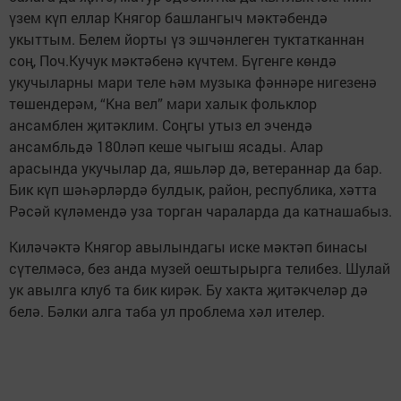
үзем күп еллар Княгор башлангыч мәктәбендә
укыттым. Белем йорты үз эшчәнлеген туктатканнан
соң, Поч.Кучук мәктәбенә күчтем. Бүгенге көндә
укучыларны мари теле һәм музыка фәннәре нигезенә
төшендерәм, “Кна вел” мари халык фольклор
ансамблен җитәклим. Соңгы утыз ел эчендә
ансамбльдә 180ләп кеше чыгыш ясады. Алар
арасында укучылар да, яшьләр дә, ветераннар да бар.
Бик күп шәһәрләрдә булдык, район, республика, хәтта
Рәсәй күләмендә уза торган чараларда да катнашабыз.
Киләчәктә Княгор авылындагы иске мәктәп бинасы
сүтелмәсә, без анда музей оештырырга телибез. Шулай
ук авылга клуб та бик кирәк. Бу хакта җитәкчеләр дә
белә. Бәлки алга таба ул проблема хәл ителер.