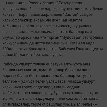
– мәдәният – Россия берлеге” Бөтенроссия
конкурсыннан беренче дәрәҗә лауреат дипломы белән
кайтты. Нырья авыл җирлегенең “Сактон” удмурт
халык фольклор ансамбле исә “Кыйммәтле
табылдыклар” халыкара фестивалендә уңышлы
чыгыш ясады. Мәктәпкәчә яшьтәге балалар һәм
укучылар арасында үтә торган “Мудорвай” республика
конкурсыннан да читтә калмыйбыз. Узган ел анда
300дән артык бала катнашты. Бәйгенең Гала-концерты
район Мәдәният йортында узды.
Районда удмурт теленә өйрәтүче алты урта һәм
башлангыч мәктәп, җиде балалар бакчасы эшли.
Барлык белем йортларында да балалар үз туган
телләре – удмурт телен үзләштерә. Аларда удмурт
халкының гореф-гадәтләре, милли-мәдәни
кыйммәтләрен саклап калу буенча күп эшләнә: туган
тел көне, атналыклар, удмурт теле һәм әдәбиятыннан
олимпиадалар, төрле очрашулар уза. Быел Лельвиж