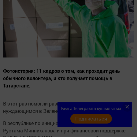
Фотоистория: 11 кадров о том, как проходит день
обычного волонтера, и кто получает помощь в
Татарстане.
В этот раз помогли развести продуктовые наборы
Безгә Телеграмга кушылыгыз
нуждающимся в Зеленодольске
Подписаться
В республике по инициативе Президента Татарстана
Рустама Минниханова и при финансовой поддержке