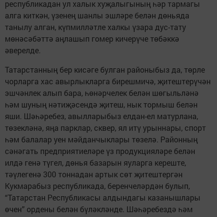
республикадан ул халык хуҗалыгының һәр тармагы
алга киткән, үзенең шанлы эшләре белән дөньяда
танылу алган, күпмилләтле халкы үзара дус-тату
мөнәсәбәттә аңлашып гомер кичерүче төбәккә
әверелде.
Татарстанның бер кисәге булган районыбыз да, төрле
чорларга хас авырлыкларга бирешмичә, җитештерүчән
эшчәнлек алып бара, һөнәрчелек белән шөгыльләнә
һәм шуның нәтиҗәсендә җитеш, нык тормыш белән
яши. Шәһәребез, авылларыбыз елдан-ел матурлана,
төзекләнә, яңа парклар, сквер, ял итү урыннары, спорт
һәм балалар уен мәйданчыклары төзелә. Районның
сәнәгать предприятиеләре үз продукцияләре белән
илдә генә түгел, дөнья базарын яуларга кереште,
тәүлегенә 300 тоннадан артык сөт җитештергән
Кукмарабыз республикада, беренчеләрдән булып,
“Татарстан Республикасы алдындагы казанышлары
өчен” ордены белән бүләкләнде. Шәһәребездә һәм