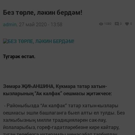
Без төрле, ләкин бердәм!
admin,
27 май 2020 - 13:58
1080
0
0
Түгәрәк өстәл.
Зөмәрә ҖИҺАНШИНА, Кукмара татар хатын-
кызларының “Ак калфак” оешмасы җитәкчесе:
- Районыбызда “Ак калфак” татар хатын-кызлары
оешмасы эшли башлаганга быел алты ел тулды. Без
халкыбызның милли традицияләрен сак-лау,
йолаларыбыз, гореф-гадәтләребезне кире кайтару,
туган телебезгә ихтирамлы мөнәсәбәт тәрбияләү,