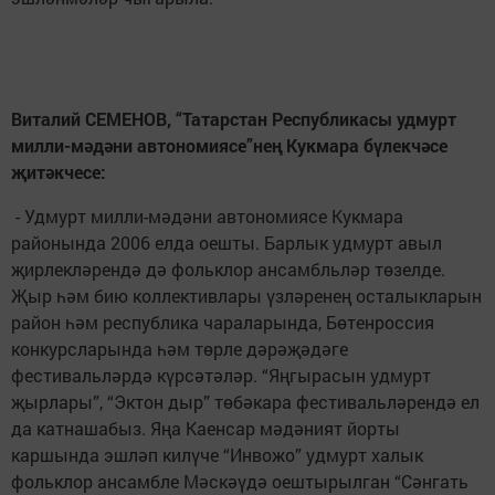
Виталий СЕМЕНОВ, “Татарстан Республикасы удмурт
милли-мәдәни автономиясе”нең Кукмара бүлекчәсе
җитәкчесе:
- Удмурт милли-мәдәни автономиясе Кукмара
районында 2006 елда оешты. Барлык удмурт авыл
җирлекләрендә дә фольклор ансамбльләр төзелде.
Җыр һәм бию коллективлары үзләренең осталыкларын
район һәм республика чараларында, Бөтенроссия
конкурсларында һәм төрле дәрәҗәдәге
фестивальләрдә күрсәтәләр. “Яңгырасын удмурт
җырлары”, “Эктон дыр” төбәкара фестивальләрендә ел
да катнашабыз. Яңа Каенсар мәдәният йорты
каршында эшләп килүче “Инвожо” удмурт халык
фольклор ансамбле Мәскәүдә оештырылган “Сәнгать