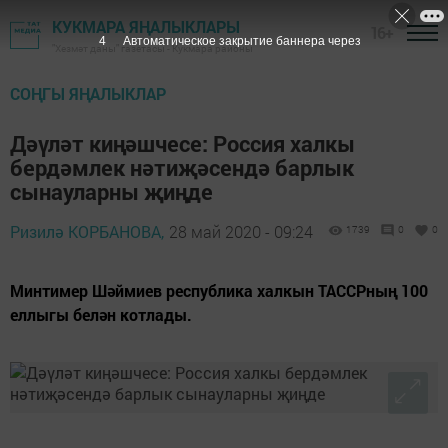
КУКМАРА ЯҢАЛЫКЛАРЫ
16+
3
Автоматическое закрытие баннера через
"Хезмәт даны" газетасы - Кукмара районы
СОҢГЫ ЯҢАЛЫКЛАР
Дәүләт киңәшчесе: Россия халкы
бердәмлек нәтиҗәсендә барлык
сынауларны җиңде
Ризилә КОРБАНОВА,
28 май 2020 - 09:24
1739
0
0
Минтимер Шәймиев республика халкын ТАССРның 100
еллыгы белән котлады.