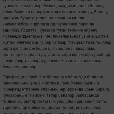
күренекле шәхесләребезнең иҗади мирасын барлау,
халкыбызның һөнәри осталыгын искә төшерү, барлау,
аны яшь буынга тапшыру, заманча милли
киемнәребезне пропагандалау юнәлешләрендә
эшлибез. Гадәттә, Кукмара туган төбәкне өйрәнү
музеенда җыелабыз. Мөслимәләребез Рузия абыстай
җитәкчелегендә айга бер тапкыр “Утырма”га килә. Алар
анда кул эшләре белән шөгыльләнә: намазлык,
сөлгеләр чигәләр, туку станогында келәмнәр тукыйлар,
калфаклар тегәләр, күренекле хатын-кыз шәхесләр
белән очрашалар.
Гореф-гадәтләребезне балаларга өйрәтүдә балалар
бакчаларының эше мактауга лаек. Халкыбызның
гореф-гадәтләренә аларның һәрберсендә урын бирелә.
Кукмараның “Ләйсән” татар балалар бакчасында
“Бишек җыры” проекты бик уңышлы башланып китте,
тәрбиячеләр бишек җырлары туплап, китапчыклар
ясадылар, аудио дискларга яздырып, әти-әниләргә