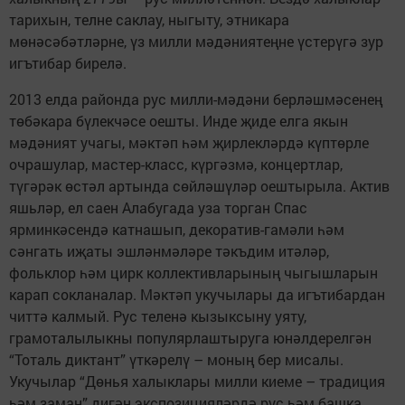
тарихын, телне саклау, ныгыту, этникара
мөнәсәбәтләрне, үз милли мәдәниятеңне үстерүгә зур
игътибар бирелә.
2013 елда районда рус милли-мәдәни берләшмәсенең
төбәкара бүлекчәсе оешты. Инде җиде елга якын
мәдәният учагы, мәктәп һәм җирлекләрдә күптөрле
очрашулар, мастер-класс, күргәзмә, концертлар,
түгәрәк өстәл артында сөйләшүләр оештырыла. Актив
яшьләр, ел саен Алабугада уза торган Спас
ярминкәсендә катнашып, декоратив-гамәли һәм
сәнгать иҗаты эшләнмәләре тәкъдим итәләр,
фольклор һәм цирк коллективларының чыгышларын
карап сокланалар. Мәктәп укучылары да игътибардан
читтә калмый. Рус теленә кызыксыну уяту,
грамоталылыкны популярлаштыруга юнәлдерелгән
“Тоталь диктант” үткәрелү – моның бер мисалы.
Укучылар “Дөнья халыклары милли киеме – традиция
һәм заман” дигән экспозицияләрдә рус һәм башка