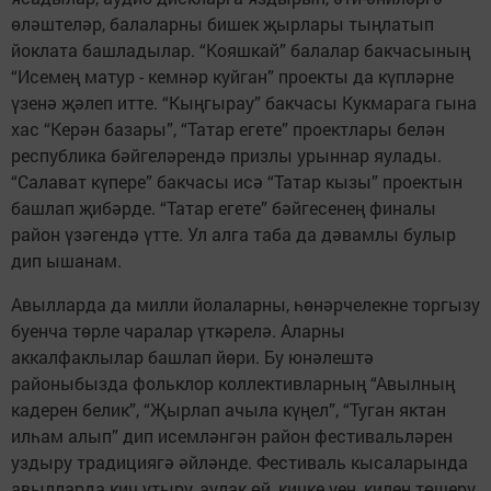
өләштеләр, балаларны бишек җырлары тыңлатып
йоклата башладылар. “Кояшкай” балалар бакчасының
“Исемең матур - кемнәр куйган” проекты да күпләрне
үзенә җәлеп итте. “Кыңгырау” бакчасы Кукмарага гына
хас “Керән базары”, “Татар егете” проектлары белән
республика бәйгеләрендә призлы урыннар яулады.
“Салават күпере” бакчасы исә “Татар кызы” проектын
башлап җибәрде. “Татар егете” бәйгесенең финалы
район үзәгендә үтте. Ул алга таба да дәвамлы булыр
дип ышанам.
Авылларда да милли йолаларны, һөнәрчелекне торгызу
буенча төрле чаралар үткәрелә. Аларны
аккалфаклылар башлап йөри. Бу юнәлештә
районыбызда фольклор коллективларның “Авылның
кадерен белик”, “Җырлап ачыла күңел”, “Туган яктан
илһам алып” дип исемләнгән район фестивальләрен
уздыру традициягә әйләнде. Фестиваль кысаларында
авылларда кич утыру, аулак өй, кичке уен, килен төшерү,