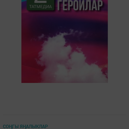
СОҢГЫ ЯҢАЛЫКЛАР