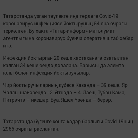
Татарстанда узган тәүлектә яңа төрдәге Сovid-19
коронавирус инфекциясе йоктыруның 54 яңа очрагы
теркәлгән. Бу хакта «Татар-информ» мәгълүмат
агентлыгына коронавирус буенча оператив штаб хәбәр
итә.
Инфекция йоктырган 20 кеше хастаханәгә озатылган,
калган 34 кеше өендә дәвалана. Барысы да элемтә
юлы белән инфекция йоктыручылар.
Чир йоктыручыларның күбесе Казанда – 39 кеше. Яр
Чаллы шәһәрендә - 3, Әтнәдә – 4, Лаеш, Түбән Кама,
Питрәчтә – икешәр, Буа, Яшел Үзәндә – берәр.
Татарстанда бүгенге көнгә кадәр барлыгы Covid-19ның
2966 очрагы расланган.