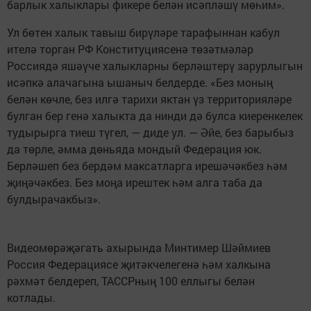
барлык халыклары фикере белән исәпләшү мөһим».
Ул бөтен халык тавыш бирүләре тарафыннан кабул
ителә торган РФ Конституциясенә төзәтмәләр
Россиядә яшәүче халыкларны берләштерү зарурлыгын
исәпкә алачагына ышаныч белдерде. «Без моның
белән көчле, без илгә тарихи яктан үз территорияләре
булган бер генә халыкта да нинди дә булса киеренкелек
тудырырга тиеш түгел, — диде ул. — Әйе, без барыбыз
да төрле, әмма дөньяда мондый Федерация юк.
Берләшеп без бердәм максатларга ирешәчәкбез һәм
җиңәчәкбез. Без моңа ирештек һәм алга таба да
булдырачакбыз».
Видеомөрәҗәгать ахырында Минтимер Шәймиев
Россия Федерациясе җитәкчелегенә һәм халкына
рәхмәт белдереп, ТАССРның 100 еллыгы белән
котлады.