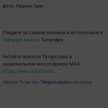
фото: Рамиль Гали
Следите за самым важным и интересным в
Telegram-канале
Татмедиа
Читайте новости Татарстана в
национальном мессенджере MАХ:
https://max.ru/tatmedia
«Кукмор Татарстан»
Telegram-каналга
язылыгыз