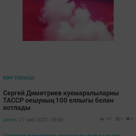
КӨН ТЕМАСЫ
Сергей Димитриев кукмаралыларны
ТАССР оешуның 100 еллыгы белән
котлады
admin,
27 май 2020 - 09:09
1207
0
0