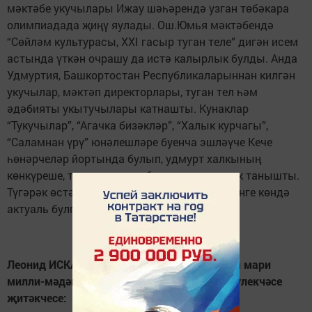
мәктәбе укучылары Ижау шәһәрендә узган төбәкара
олимпиадада җиңү яулады. Ош.Юмья мәктәбендә
“Сөйләм культурасы, XXI гасыр туган теле” дигән исем
астында үткән очрашу да истә калырлык булды. Анда
Удмуртия, Башкортостан Республикаларыннан килгән
укучылар, мәктәп директорлары, туган тел һәм
әдәбияты укытучылары катнашты. Кунаклар
“Тукучылар”, “Агачка бизәкләр”, “Халык курчагы”,
“Саламнан үрү” юнәлешләре буенча эшләүче Кече
һөнәрчеләр йортында булып, удмурт халкының
көнкүреше, традицияләре белән якыннанрак танышты.
Түгәрәк өстәл артында сөйләшүдә исә бүгенге көндә
актуаль булган проблемалар күтәрелде.
Леонид ИСКАКОВ, “Татарстан Республикасы мари
милли-мәдәни автономиясе”нең Кукмара бүлекчәсе
җитәкчесе: