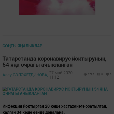
СОҢГЫ ЯҢАЛЫКЛАР
Татарстанда коронавирус йоктыруның
54 яңа очрагы ачыкланган
27 май 2020 -
Алсу СӘЛӘХЕТДИНОВА,
1792
0
0
11:12
Инфекция йоктырган 20 кеше хастаханәгә озатылган,
калган 34 кеше өендә дәвалана.