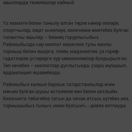
авылларда төзелешләр кайный.
Үз хезмәте белән танылу алган төрле һөнәр ияләре,
спортчылар, иҗат әһелләре, киләчәккә өметебез булган
талантлы яшьләр – безнең горурлыгыбыз.
Районыбызда һәр милләт кешесенә тулы канлы
тормыш белән яшәргә, телен, мәдәниятен, үз гореф-
гадәтләрен үстерергә зур мөмкинлекләр булдырылган.
Төп көчебез – милләтләр дуслыгында, үзара аңлашып,
ярдәмләшеп яшәвебездә.
Районыбыз халкын барлык татарстанлылар өчен
мөһим булган шушы истәлекле көн белән котлыйм.
Киләчәктә төбәгебез тагын да чәчәк атсын, күгебез аяз,
тормышыбыз тыныч, имин булсын!», - диелә котлауда.