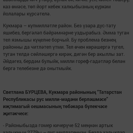
каз өмәсе, төп йорт кебек халкыбызның күркәм
йолалары күрсәтелә.
Кукмара – күпмилләтле район. Без үзара дус-тату
яшибез, бергәләп бәйрәмнәрне уздырабыз. Әмма туган
тел язмышы күңелне борчый. Бу проблема безнең
районны да читләтеп үтми. Тел өчен көрәшергә түгел,
туган телдә сөйләшергә кирәк, дигән бер акыллы зат.
Әйдәгез, бердәм булыйк, милли гореф-гадәтләр белән
бергә телебезне дә онытмыйк.
Светлана БУРЦЕВА, Кукмара районының “Татарстан
Республикасы рус милли-мәдәни берләшмәсе”
иҗтимагый оешмасының төбәкара бүлекчәсе
җитәкчесе:
- Районыбызда гомер кичерүче 52 меңнән артык
халыкның 2779ы – рус милләтеннән. Бездә халыклар