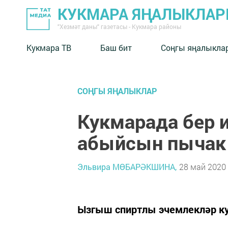
КУКМАРА ЯҢАЛЫКЛА
"Хезмәт даны" газетасы - Кукмара районы
Кукмара ТВ
Баш бит
Соңгы яңалыкла
СОҢГЫ ЯҢАЛЫКЛАР
Кукмарада бер 
абыйсын пычак 
Эльвира МӨБАРӘКШИНА,
28 май 2020 
Ызгыш спиртлы эчемлекләр ку