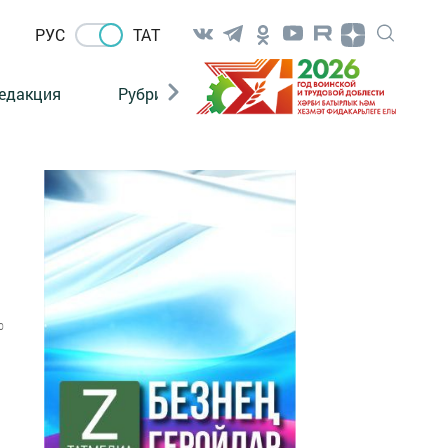
РУС
ТАТ
едакция
Рубрикалар
0