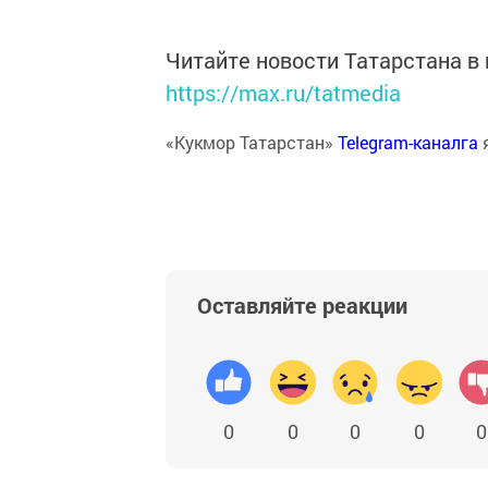
Читайте новости Татарстана 
https://max.ru/tatmedia
«Кукмор Татарстан»
Telegram-каналга
Оставляйте реакции
0
0
0
0
0