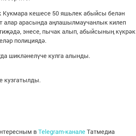
к Кукмара кешесе 50 яшьлек абыйсы белән
әт алар арасында аңлашылмаучанлык килеп
тиҗәдә, энесе, пычак алып, абыйсының күкрәк
деләр полициядә.
уда шикләнелүче кулга алынды.
е кузгатылды.
интересным в
Telegram-канале
Татмедиа