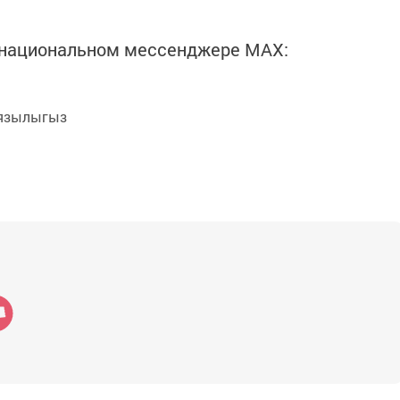
в национальном мессенджере MАХ:
язылыгыз