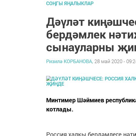
СОҢГЫ ЯҢАЛЫКЛАР
Дәүләт киңәшче
бердәмлек нәти
сынауларны җи
Ризилә КОРБАНОВА,
28 май 2020 - 09:2
Минтимер Шәймиев республик
котлады.
Россия халкы бердәмлеге нәти