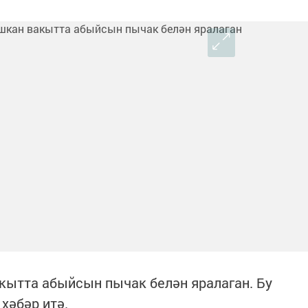
кытта абыйсын пычак белән яралаган. Бу
 хәбәр итә.