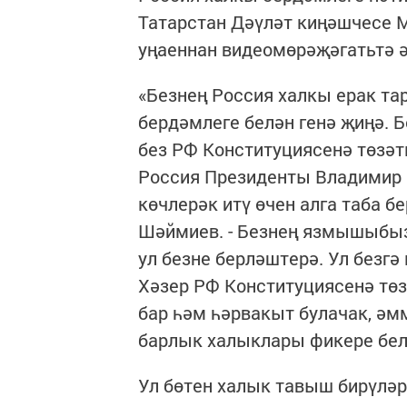
Татарстан Дәүләт киңәшчесе 
уңаеннан видеомөрәҗәгатьтә әй
«Безнең Россия халкы ерак тар
бердәмлеге белән генә җиңә. Б
без РФ Конституциясенә төзәт
Россия Президенты Владимир
көчлерәк итү өчен алга таба б
Шәймиев. - Безнең язмышыбыз
ул безне берләштерә. Ул безгә 
Хәзер РФ Конституциясенә төз
бар һәм һәрвакыт булачак, ә
барлык халыклары фикере бел
Ул бөтен халык тавыш бирүләр