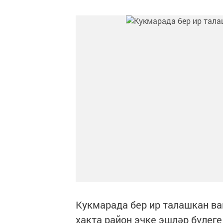
Кукмарада бер ир талашкан ва
хакта район эчке эшләр бүлеге