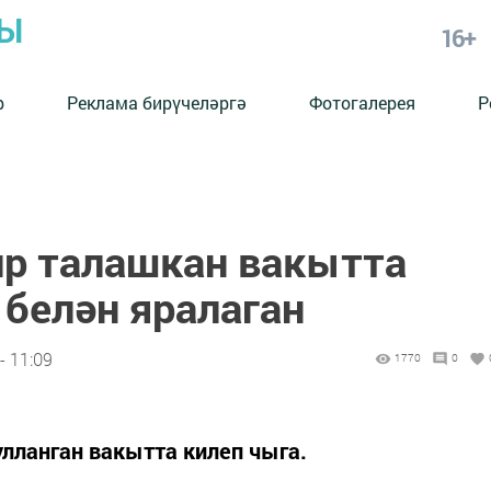
РЫ
16+
р
Реклама бирүчеләргә
Фотогалерея
Р
ир талашкан вакытта
белән яралаган
- 11:09
1770
0
лланган вакытта килеп чыга.