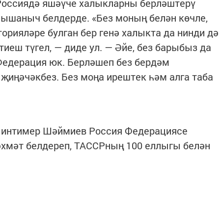
Россиядә яшәүче халыкларны берләштерү
 ышаныч белдерде. «Без моның белән көчле,
иторияләре булган бер генә халыкта да нинди дә
иеш түгел, — диде ул. — Әйе, без барыбыз да
Федерация юк. Берләшеп без бердәм
җиңәчәкбез. Без моңа ирештек һәм алга таба
интимер Шәймиев Россия Федерациясе
әхмәт белдереп, ТАССРның 100 еллыгы белән