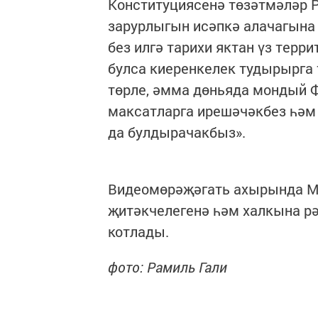
Конституциясенә төзәтмәләр 
зарурлыгын исәпкә алачагына
без илгә тарихи яктан үз терр
булса киеренкелек тудырырга т
төрле, әмма дөньяда мондый 
максатларга ирешәчәкбез һәм 
да булдырачакбыз».
Видеомөрәҗәгать ахырында М
җитәкчелегенә һәм халкына р
котлады.
фото: Рамиль Гали