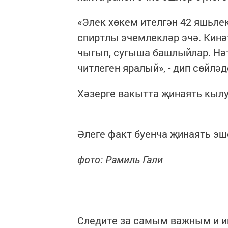
«Элек хөкем ителгән 42 яшьле
спиртлы эчемлекләр эчә. Кин
чыгып, сугыша башлыйлар. Нә
читлеген яралый», - дип сөйлә
Хәзерге вакытта җинаять кыл
Әлеге факт буенча җинаять эш
фото: Рамиль Гали
Следите за самым важным и 