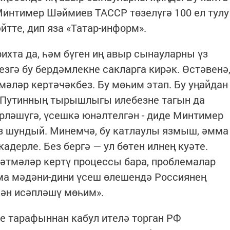
Минтимер Шәймиев ТАССР төзелүгә 100 ел тулу
тте, дип яза «Татар-информ».
ихта да, һәм бүген иң авыр сынауларны үз
езгә бу бердәмлекне сакларга кирәк. Өстәвенә
мәләр кертәчәкбез. Бу мөһим этап. Бу уңайдан
 Путинның тырышлыгы илебезне тагын да
ерләшүгә, үсешкә юнәлтелгән - диде Минтимер
 шундый. Минемчә, бу катлаулы язмыш, әмма
кадерле. Без бергә — ул бөтен илнең куәте.
әтмәләр кертү процессы бара, проблемалар
мма мәдәни-дини үсеш өлешендә Россиянең
ән исәпләшү мөһим».
е тарафыннан кабул ителә торган РФ