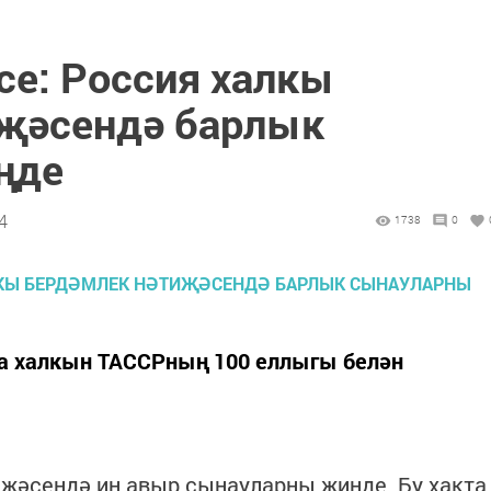
се: Россия халкы
җәсендә барлык
ңде
4
1738
0
а халкын ТАССРның 100 еллыгы белән
җәсендә иң авыр сынауларны җиңде. Бу хакта