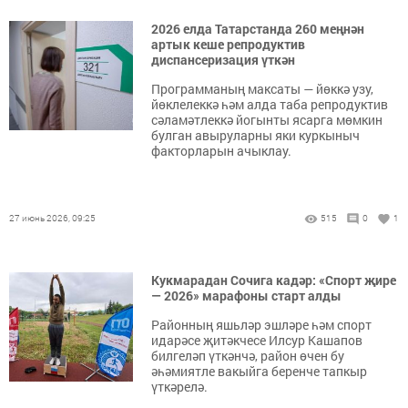
2026 елда Татарстанда 260 меңнән
артык кеше репродуктив
диспансеризация үткән
Программаның максаты — йөккә узу,
йөклелеккә һәм алда таба репродуктив
сәламәтлеккә йогынты ясарга мөмкин
булган авыруларны яки куркыныч
факторларын ачыклау.
27 июнь 2026, 09:25
515
0
1
Кукмарадан Сочига кадәр: «Спорт җире
— 2026» марафоны старт алды
Районның яшьләр эшләре һәм спорт
идарәсе җитәкчесе Илсур Кашапов
билгеләп үткәнчә, район өчен бу
әһәмиятле вакыйга беренче тапкыр
үткәрелә.