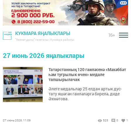
КУКМАРА ЯҢАЛЫКЛАРЫ
16+
"Хезмәт даны" газетасы - Кукмара районы
27 июнь 2026 яңалыклары
Татарстанның 120 гаиләсенә «Мәхәббәт
һәм тугрылык өчен» медале
тапшырылачак
Әлеге медальләр 25 елдан артык дус-
тату яшәгән гаиләләргә бирелә, диде
Әхмәтова.
27 июнь 2026, 11:09
523
0
1