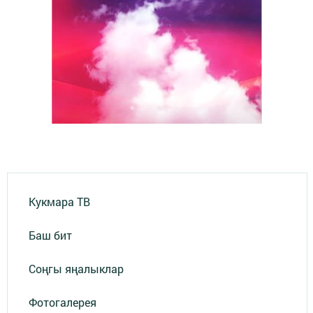
Кукмара ТВ
Баш бит
Соңгы яңалыклар
Фотогалерея