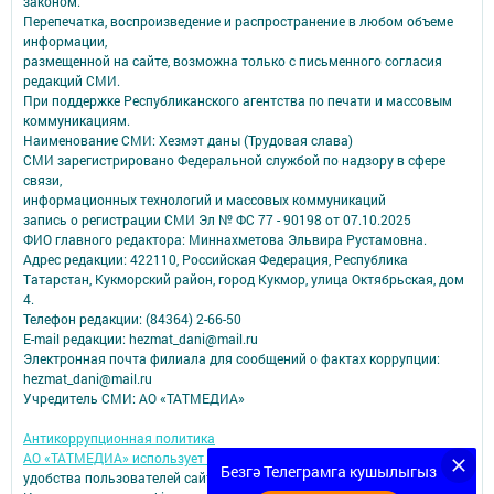
законом.
Перепечатка, воспроизведение и распространение в любом объеме
информации,
размещенной на сайте, возможна только с письменного согласия
редакций СМИ.
При поддержке Республиканского агентства по печати и массовым
коммуникациям.
Наименование СМИ: Хезмэт даны (Трудовая слава)
СМИ зарегистрировано Федеральной службой по надзору в сфере
связи,
информационных технологий и массовых коммуникаций
запись о регистрации СМИ Эл № ФС 77 - 90198 от 07.10.2025
ФИО главного редактора: Миннахметова Эльвира Рустамовна.
Адрес редакции: 422110, Российская Федерация, Республика
Татарстан, Кукморский район, город Кукмор, улица Октябрьская, дом
4.
Телефон редакции: (84364) 2-66-50
E-mail редакции: hezmat_dani@mail.ru
Электронная почта филиала для сообщений о фактах коррупции:
hezmat_dani@mail.ru
Учредитель СМИ: АО «ТАТМЕДИА»
Антикоррупционная политика
АО «ТАТМЕДИА» использует «cookie»
для персонализации сервисов и
Безгә Телеграмга кушылыгыз
удобства пользователей сайтом.