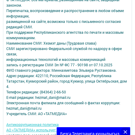
законом.
Перепечатка, воспроизведение и распространение в любом объеме
информации,
размещенной на сайте, возможна только с письменного согласия
редакций СМИ.
При поддержке Республиканского агентства по печати и массовым
коммуникациям.
Наименование СМИ: Хезмэт даны (Трудовая слава)
СМИ зарегистрировано Федеральной службой по надзору в сфере
связи,
информационных технологий и массовых коммуникаций
запись о регистрации СМИ Эл № ФС 77 - 90198 от 07.10.2025
ФИО главного редактора: Миннахметова Эльвира Рустамовна.
Адрес редакции: 422110, Российская Федерация, Республика
Татарстан, Кукморский район, город Кукмор, улица Октябрьская, дом
4.
Телефон редакции: (84364) 2-66-50
E-mail редакции: hezmat_dani@mail.ru
Электронная почта филиала для сообщений о фактах коррупции:
hezmat_dani@mail.ru
Учредитель СМИ: АО «ТАТМЕДИА»
Антикоррупционная политика
АО «ТАТМЕДИА» использует «cookie»
для персонализации сервисов и
Безгә Телеграмга кушылыгыз