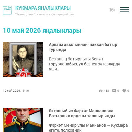
КУКМАРА ЯҢАЛЫКЛАРЫ
16+
"Хезмәт даны" газетасы - Кукмара районы
10 май 2026 яңалыклары
Арпаяз авылыннан чыккан батыр
турында
Без аның батырлыгы белән
горурланабыз, ул безнең хәтерләрдә
яши.
10 май 2026, 15:16
438
0
0
Якташыбыз Фәрхәт Маннановка
Батырлык ордены тапшырылды
Фәрхәт Мөнир улы Маннанов — Кукмара
егете, полковник.