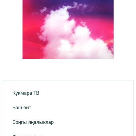
Кукмара ТВ
Баш бит
Соңгы яңалыклар