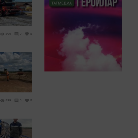
899
0
0
899
0
0