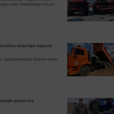
ары һәм техникалар сатып
ың кайсы өлешләре яңарыш
ль программалар буенча алып
эшләре дәвам итә