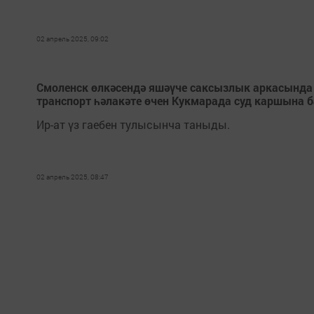
02 апрель 2025, 09:02
Смоленск өлкәсендә яшәүче саксызлык аркасында 
транспорт һәлакәте өчен Кукмарада суд каршына 
Ир-ат үз гаебен тулысынча таныды.
02 апрель 2025, 08:47