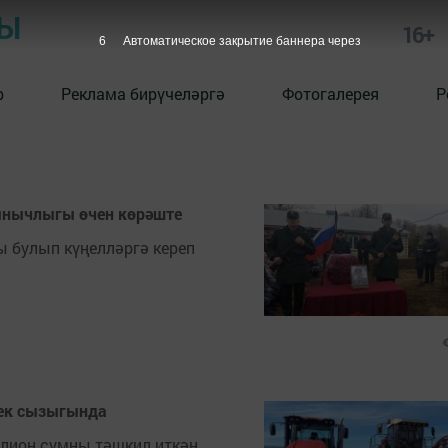
РЫ
16+
5
Автоматическое закрытие баннера через
р
Реклама бирүчеләргә
Фотогалерея
Р
ынычлыгы өчен көрәште
ы булып күңелләргә кереп
лек сызыгында
лион сумны тәшкил иткән.