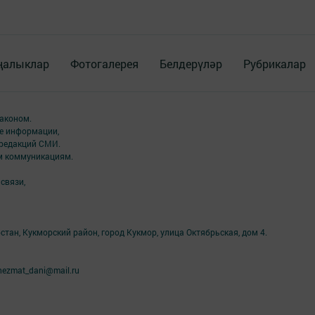
ңалыклар
Фотогалерея
Белдерүләр
Рубрикалар
аконом.
ме информации,
 редакций СМИ.
ым коммуникациям.
связи,
стан, Кукморский район, город Кукмор, улица Октябрьская, дом 4.
ezmat_dani@mail.ru