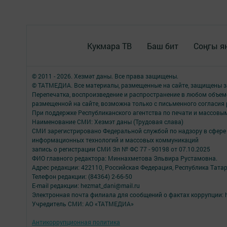
Кукмара ТВ
Баш бит
Соңгы я
© 2011 - 2026. Хезмәт даны. Все права защищены.
© ТАТМЕДИА. Все материалы, размещенные на сайте, защищены з
Перепечатка, воспроизведение и распространение в любом объе
размещенной на сайте, возможна только с письменного согласия
При поддержке Республиканского агентства по печати и массов
Наименование СМИ: Хезмэт даны (Трудовая слава)
СМИ зарегистрировано Федеральной службой по надзору в сфере 
информационных технологий и массовых коммуникаций
запись о регистрации СМИ Эл № ФС 77 - 90198 от 07.10.2025
ФИО главного редактора: Миннахметова Эльвира Рустамовна.
Адрес редакции: 422110, Российская Федерация, Республика Татар
Телефон редакции: (84364) 2-66-50
E-mail редакции: hezmat_dani@mail.ru
Электронная почта филиала для сообщений о фактах коррупции: h
Учредитель СМИ: АО «ТАТМЕДИА»
Антикоррупционная политика