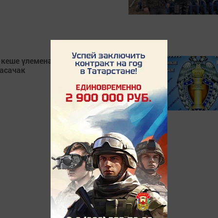
кеше үлеменә китергән юл-
басачак