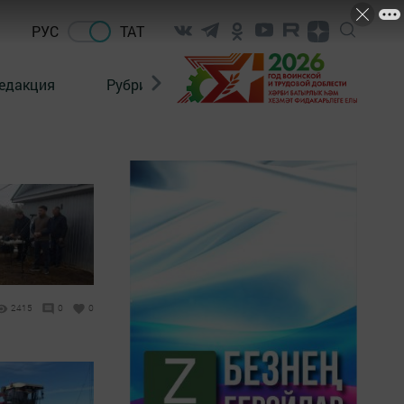
РУС
ТАТ
едакция
Рубрикалар
2415
0
0