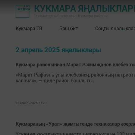
КУКМАРА ЯҢАЛЫКЛА
"Хезмәт даны" газетасы - Кукмара районы
Кукмара ТВ
Баш бит
Соңгы яңалыкла
2 апрель 2025 яңалыклары
Кукмара районыннан Марат Рәхимҗанов илебез т
«Марат Рафаэль улы илебезнең, районның патриот
калачак», — диде район башлыгы.
02 апрель 2025, 11:23
Кукмараның «Урал» җәмгытендә техникалар әзер
Үткән ел хуҗалыкта инвестицияләр күләме 133 мил