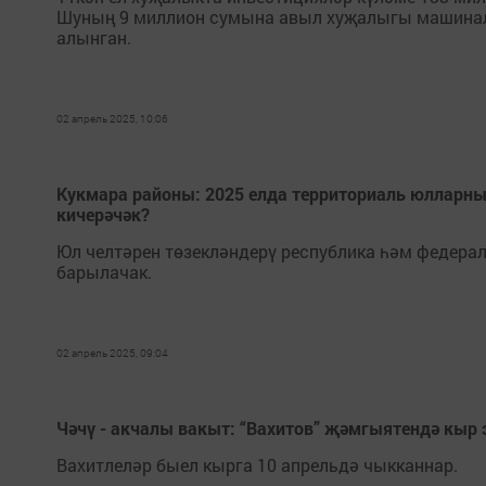
Шуның 9 миллион сумына авыл хуҗалыгы машинал
алынган.
02 апрель 2025, 10:06
Кукмара районы: 2025 елда территориаль юлларн
кичерәчәк?
Юл челтәрен төзекләндерү республика һәм федера
барылачак.
02 апрель 2025, 09:04
Чәчү - акчалы вакыт: “Вахитов” җәмгыятендә кыр 
Вахитлеләр быел кырга 10 апрельдә чыкканнар.