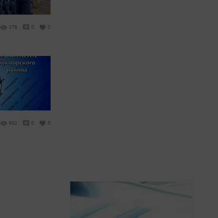
278
0
0
902
0
0