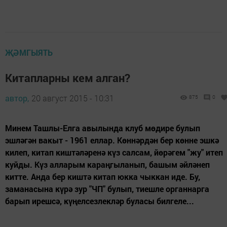
ҖӘМГЫЯТЬ
Китапларны кем алган?
автор,
20 август 2015 - 10:31
875
0
Минем Ташлы-Елга авылында клуб мөдире булып
эшләгән вакыт - 1961 еллар. Көннәрдән бер көнне эшкә
килеп, китап киштәләренә күз салсам, йөрәгем "жу" итеп
куйды. Күз алларым караңгыланып, башым әйләнеп
китте. Анда бер киштә китап юкка чыккан иде. Бу,
заманасына күрә зур "ЧП" булып, тиешле органнарга
барып ирешсә, күңелсезлекләр буласы билгеле...