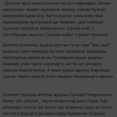
- Диплом җыю максатыннан укырга кермәдем. Минем
максатым - вокал серләренә төшенү, үземдә булган
мөмкинлекләрне ачу. Хәтта махсус үзем өчен генә
индивидуаль программа да төзелде, - дип сөйләде
Гүзәлем Intertat.ru хәбәрчесенә. Шулай итеп, 1
сентябрьдән җырчы Гүзәлем кабат студент булачак!
Билгеле булганча, җырчы күптән түгел генә "Әни, әни!"
җырына клип төшерде. Бу клип шулкадәр дәрәҗәдә
популярлык казанган ки, Гүзәлемне шушы җырны
башкару өчен төрле чараларга, хәтта чит илләргә
чакыра башлаганнар. Ә якын арада җырчы Берлинда
узачак чарага барып, әлеге җырын башкарырга җыена.
Гүзәлем тормыш иптәше, җырчы Салават Миңнеханов
белән туй, юбилей , төрле мәҗлесләр алып бара. Һәр
атналары тыгыз, эш белән уза аларның, шуңа да быел
чит илгә барырга да вакытлары булмаган. Ә шушы