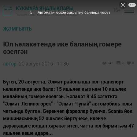
КУКМАРА ЯҢАЛЫКЛАРЫ
16+
4
Автоматическое закрытие баннера через
"Хезмәт даны" газетасы - Кукмара районы
ҖӘМГЫЯТЬ
Юл һәлакәтендә ике баланың гомере
өзелгән
автор,
20 август 2015 - 11:36
841
0
0
Бүген, 20 августта, Әлмәт районында юл-транспорт
һәлакәтендә ике бала: 15 яшьлек кыз һәм 10 яшьлек
малайның гомере өзелгән. Һәлакәт 9:45 сәгатьтә
"Әлмәт-Лениногорск" - "Әлмәт-Чупай" автомобиль юлы
чатында булган. Беренчел фаразлар буенча, Scania йөк
машинасының 52 яшьлек йөртүчесе, икенче
дәрәҗәдәге юлдан хәрәкәт итеп, чатта юл бирми һәм 47
яшьлек кеше идарә...