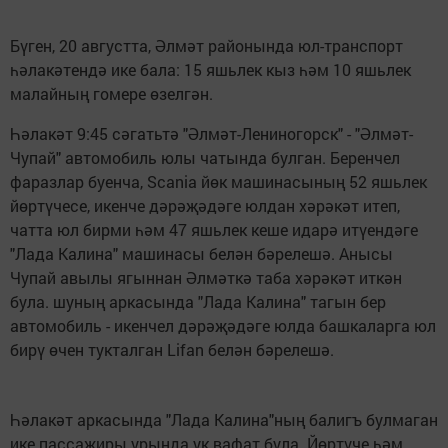
Бүген, 20 августта, Әлмәт районында юл-транспорт
һәлакәтендә ике бала: 15 яшьлек кыз һәм 10 яшьлек
малайның гомере өзелгән.
Һәлакәт 9:45 сәгатьтә "Әлмәт-Лениногорск" - "Әлмәт-
Чупай" автомобиль юлы чатында булган. Беренчел
фаразлар буенча, Scania йөк машинасының 52 яшьлек
йөртүчесе, икенче дәрәҗәдәге юлдан хәрәкәт итеп,
чатта юл бирми һәм 47 яшьлек кеше идарә итүендәге
"Лада Калина" машинасы белән бәрелешә. Анысы
Чупай авылы ягыннан Әлмәткә таба хәрәкәт иткән
була. шуның аркасында "Лада Калина" тагын бер
автомобиль - икенчел дәрәҗәдәге юлда башкаларга юл
бирү өчен тукталган Lifan белән бәрелешә.
Һәлакәт аркасында "Лада Калина"ның балигъ булмаган
ике пассажиры урында ук вафат була. Йөртүче һәм