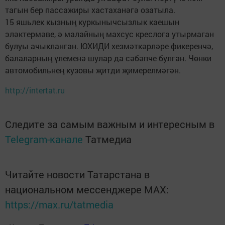
тагын бер пассажиры хастаханәгә озатыла.
15 яшьлек кызның куркынычсызлык каешын
эләктермәве, ә малайның махсус креслога утырмаган
булуы ачыкланган. ЮХИДИ хезмәткәрләре фикеренчә,
балаларның үлеменә шулар да сәбәпче булган. Чөнки
автомобильнең кузовы җитди җимерелмәгән.
http://intertat.ru
Следите за самым важным и интересным в
Telegram-канале
Татмедиа
Читайте новости Татарстана в
национальном мессенджере MАХ:
https://max.ru/tatmedia