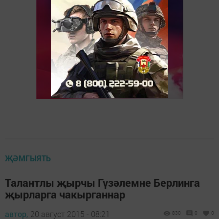
ҖӘМГЫЯТЬ
Талантлы җырчы Гүзәлемне Берлинга
җырларга чакырганнар
автор,
20 август 2015 - 08:21
830
0
0