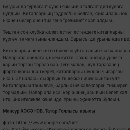
Бу урында "урлаган" сүзен язмыйча "алган" дип куярга
булдым. Китапларның "адрес"ын белгәч, кайсылары юк
икәнен белер өчен тиз генә "ревизия" ясап алдым.
Төштән соң клубка килеп, өстәл өстендәге китапларны
күргәч, тәмам тынычландым. Барысы да урынында иде.
Китапларны ничек итеп бикле клубтан алып чыкканнары
Навар апа сөйләгәч, исем китте. Сәхнә эчендә урамга
карый торган тәрәзә бар. Теге малай, шул тәрәзәнең
форточкасыннан кереп, китапларны шуннан чыгарган
икән. Эт баласы сыярлык тишеккә ничек сыйган ул?!
Китапларым табылгач, барлык нечкәлекләрен тикшереп
тормадым. Навар апа исә, һәр эшнең асылын белеп хәл
итә, бик игелекле кеше иде. Урыны җәннәттә булсын.
Мансур ХӘСӘНОВ, Татар Толлысы авылы
фото: https://www.google.com/url?
sa=i&rct=j&q=&esrc=s&source=images&cd=&cad=rja&uact=