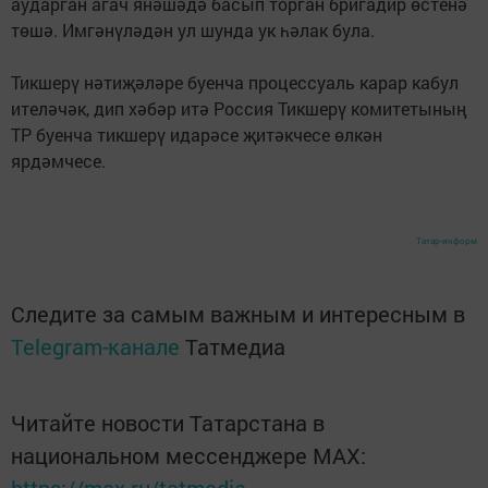
аударган агач янәшәдә басып торган бригадир өстенә
төшә. Имгәнүләдән ул шунда ук һәлак була.
Тикшерү нәтиҗәләре буенча процессуаль карар кабул
ителәчәк, дип хәбәр итә Россия Тикшерү комитетының
ТР буенча тикшерү идарәсе җитәкчесе өлкән
ярдәмчесе.
Татар-информ
Следите за самым важным и интересным в
Telegram-канале
Татмедиа
Читайте новости Татарстана в
национальном мессенджере MАХ: