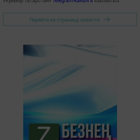
«Кукмор Татарстан»
Telegram-каналга
язылыгыз
Перейти на страницу новости