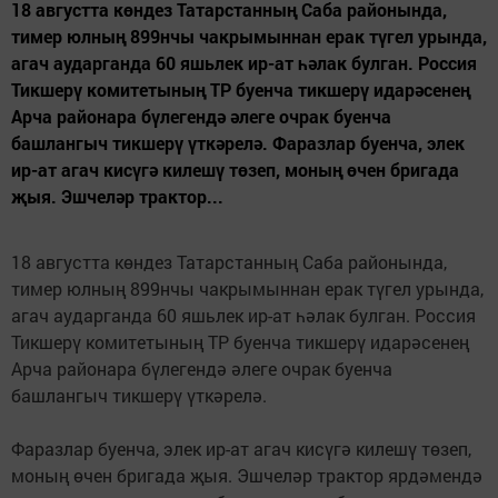
18 августта көндез Татарстанның Саба районында,
тимер юлның 899нчы чакрымыннан ерак түгел урында,
агач аударганда 60 яшьлек ир-ат һәлак булган. Россия
Тикшерү комитетының ТР буенча тикшерү идарәсенең
Арча районара бүлегендә әлеге очрак буенча
башлангыч тикшерү үткәрелә. Фаразлар буенча, элек
ир-ат агач кисүгә килешү төзеп, моның өчен бригада
җыя. Эшчеләр трактор...
18 августта көндез Татарстанның Саба районында,
тимер юлның 899нчы чакрымыннан ерак түгел урында,
агач аударганда 60 яшьлек ир-ат һәлак булган. Россия
Тикшерү комитетының ТР буенча тикшерү идарәсенең
Арча районара бүлегендә әлеге очрак буенча
башлангыч тикшерү үткәрелә.
Фаразлар буенча, элек ир-ат агач кисүгә килешү төзеп,
моның өчен бригада җыя. Эшчеләр трактор ярдәмендә