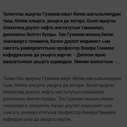
Талантлы җырчы Гүзәлем иҗат белән шөгыльләнүдән
тыш, белем алырга, укырга да өлгерә. Быел җырчы
Әлмәтнең дәүләт нефть институтын тәмамлап,
дипломлы белгеч булды. Тик Гүзәлем моның белән
чикләнергә теләмичә, Казан дәүләт мәдәният һәм
сәнгать университетына профессор Венера Ганиева
кафедрасына да укырга кергән. - Диплом җыю
максатыннан укырга кермәдем. Минем максатым -...
Талантлы җырчы Гүзәлем иҗат белән шөгыльләнүдән
тыш, белем алырга, укырга да өлгерә. Быел җырчы
Әлмәтнең дәүләт нефть институтын тәмамлап,
дипломлы белгеч булды. Тик Гүзәлем моның белән
чикләнергә теләмичә, Казан дәүләт мәдәният һәм
сәнгать университетына профессор Венера Ганиева
кафедрасына да укырга кергән.