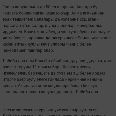
Гаилә коруларына да 50 ел аларның. Авылда бу
гаиләгә сокланмаган кеше юктыр. Алма агачыннан
ерак төшмәгән: балалары да үзләренә охшаган -
нәрсәгә тотынсалар, шуны эшлиләр, миһербанлы,
ярдәмчел. Вахит мәктәбендә укытучы булып эшләүче,
якты йөзле, һәр эшкә дә өлгер килене Раилә һәм әтисе
кебек алтын куллы кече уллары Фәнис белән
чөкердәшеп яшиләр алар.
Ләбибә апа һәм Рәкыйп абыйның дәү әни, дәү әти, дип
өзелеп торучы 11 оныгы бар. Шәфкатьлелек,
игелеклелек, бар кешегә дә сүз һәм эш белән ярдәм
итәргә әзер булу әлеге гаиләдә һәркемнең канына
сеңгән. Акыллы, төпле киңәшләре белән бик күп
гаиләләрне саклап калучы да әле ул Ләбибә апа.
Исеме җисеменә туры килүче кешеләр күп түгел.
Ләбибә исеме акыллы, зирәк, үткен, зиһенле, тапкыр