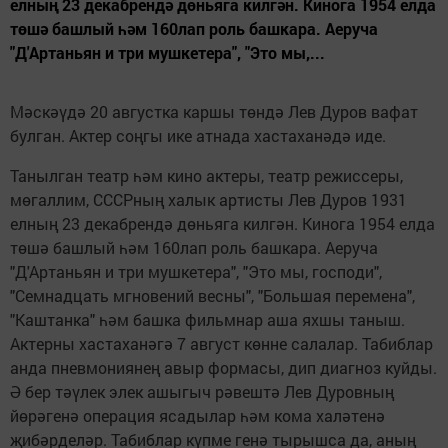
елның 23 декабрендә дөньяга килгән. Кинога 1954 елда
төшә башлый һәм 160лап роль башкара. Аеруча
"Д'Артаньян и три мушкетера", "Это мы,...
Мәскәүдә 20 августка каршы төндә Лев Дуров вафат
булган. Актер соңгы ике атнада хастаханәдә иде.
Танылган театр һәм кино актеры, театр режиссеры,
мөгаллим, СССРның халык артисты Лев Дуров 1931
елның 23 декабрендә дөньяга килгән. Кинога 1954 елда
төшә башлый һәм 160лап роль башкара. Аеруча
"Д'Артаньян и три мушкетера", "Это мы, господи",
"Семнадцать мгновений весны", "Большая перемена",
"Каштанка" һәм башка фильмнар аша яхшы таныш.
Актерны хастаханәгә 7 август көнне салалар. Табиблар
анда пневмониянең авыр формасы, дип диагноз куйды.
Ә бер тәүлек элек ашыгыч рәвештә Лев Дуровның
йөрәгенә операция ясадылар һәм кома халәтенә
җибәрделәр. Табиблар күпме генә тырышса да, аның