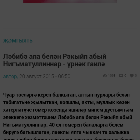
ҖӘМГЫЯТЬ
Ләбибә апа белән Рәкыйп абый
Нигъматуллиннар - үрнәк гаилә
автор,
20 август 2015 - 06:50
1068
0
0
Чуар төсләргә кереп балкыган, алтын нурлары белән
табигатьне җылыткан, кояшлы, якты, муллык көзен
хәтерләтүче гомер көзендә яшиләр минем дустым һәм
элеккеге хезмәттәшем Ләбибә апа белән Рәкыйп абый
Нигъматуллиннар. 40 ел гомерен балаларга белем
бирүгә багышлаган, лаеклы ялга чыккач та халыкка
дини тәрбия бирүдә зур өлеш кертүче, берсеннән-берсе