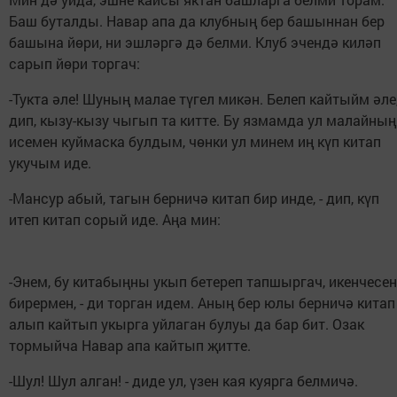
Баш буталды. Навар апа да клубның бер башыннан бер
башына йөри, ни эшләргә дә белми. Клуб эчендә киләп
сарып йөри торгач:
-Тукта әле! Шуның малае түгел микән. Белеп кайтыйм әле,
дип, кызу-кызу чыгып та китте. Бу язмамда ул малайның
исемен куймаска булдым, чөнки ул минем иң күп китап
укучым иде.
-Мансур абый, тагын берничә китап бир инде, - дип, күп
итеп китап сорый иде. Аңа мин:
-Энем, бу китабыңны укып бетереп тапшыргач, икенчесен
бирермен, - ди торган идем. Аның бер юлы берничә китап
алып кайтып укырга уйлаган булуы да бар бит. Озак
тормыйча Навар апа кайтып җитте.
-Шул! Шул алган! - диде ул, үзен кая куярга белмичә.