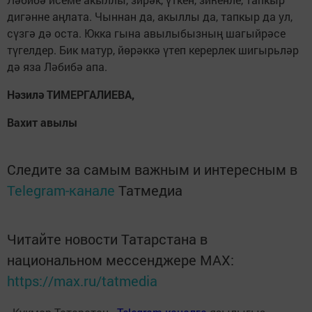
дигәнне аңлата. Чыннан да, акыллы да, тапкыр да ул,
сүзгә дә оста. Юкка гына авылыбызның шагыйрәсе
түгелдер. Бик матур, йөрәккә үтеп керерлек шигырьләр
дә яза Ләбибә апа.
Нәзилә ТИМЕРГАЛИЕВА,
Вахит авылы
Следите за самым важным и интересным в
Telegram-канале
Татмедиа
Читайте новости Татарстана в
национальном мессенджере MАХ:
https://max.ru/tatmedia