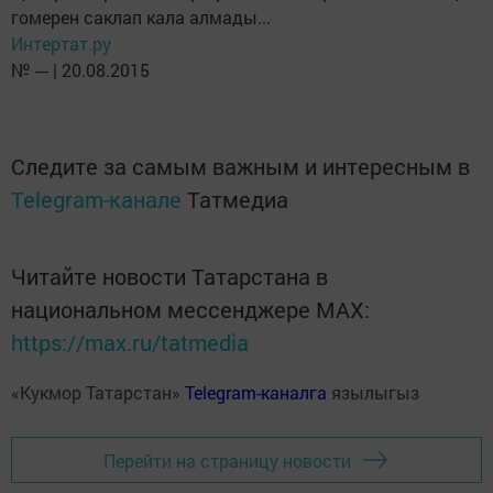
гомерен саклап кала алмады...
Интертат.ру
№ --- | 20.08.2015
Следите за самым важным и интересным в
Telegram-канале
Татмедиа
Читайте новости Татарстана в
национальном мессенджере MАХ:
https://max.ru/tatmedia
«Кукмор Татарстан»
Telegram-каналга
язылыгыз
Перейти на страницу новости