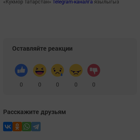
«Кукмор Татарстан»
Telegram-каналга
язылыгыз
Оставляйте реакции
0
0
0
0
0
Расскажите друзьям