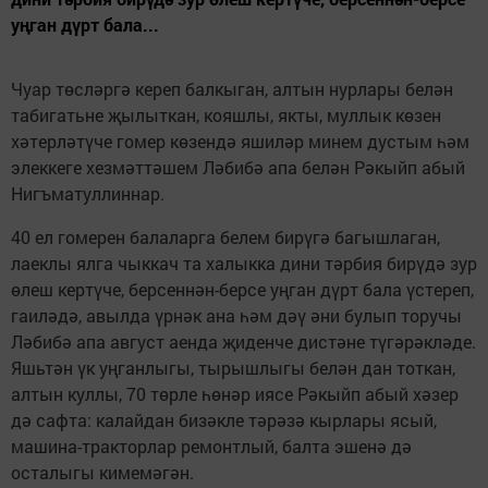
уңган дүрт бала...
Чуар төсләргә кереп балкыган, алтын нурлары белән
табигатьне җылыткан, кояшлы, якты, муллык көзен
хәтерләтүче гомер көзендә яшиләр минем дустым һәм
элеккеге хезмәттәшем Ләбибә апа белән Рәкыйп абый
Нигъматуллиннар.
40 ел гомерен балаларга белем бирүгә багышлаган,
лаеклы ялга чыккач та халыкка дини тәрбия бирүдә зур
өлеш кертүче, берсеннән-берсе уңган дүрт бала үстереп,
гаиләдә, авылда үрнәк ана һәм дәү әни булып торучы
Ләбибә апа август аенда җиденче дистәне түгәрәкләде.
Яшьтән үк уңганлыгы, тырышлыгы белән дан тоткан,
алтын куллы, 70 төрле һөнәр иясе Рәкыйп абый хәзер
дә сафта: калайдан бизәкле тәрәзә кырлары ясый,
машина-тракторлар ремонтлый, балта эшенә дә
осталыгы кимемәгән.