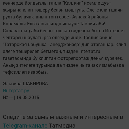
көннәрдә йолдызлы гаилә "Кил, кил" исемле дуэт
җырына клип төшерү белән мәшгуль. Әлеге клип шаян
рухта булачак, аның төп герое - Азнакай районы
Карамалы Елга авылында яшәүче Тәслия әби!
Салаватның әби белән төшкән видеосы бөтен Интернет
челтәрен шаулатырга өлгерде инде. Тәслия әбине
"Татарская бабушка - энерджайзер" дип атаганнар. Клип
әлегә төшерелеп бетмәгән, тиздән Intertat.ru
газетасында бу клиптан фоторепортаж дөнья күрәчәк.
Аның эчтәлеге турында да тиздән чыгачак язмабызда
тәфсилләп язарбыз.
Эльвира ШАКИРОВА
Интертат.ру
№ --- | 19.08.2015
Следите за самым важным и интересным в
Telegram-канале
Татмедиа