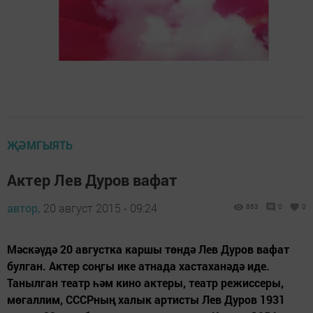
ҖӘМГЫЯТЬ
Актер Лев Дуров вафат
автор,
20 август 2015 - 09:24
863
0
0
Мәскәүдә 20 августка каршы төндә Лев Дуров вафат
булган. Актер соңгы ике атнада хастаханәдә иде.
Танылган театр һәм кино актеры, театр режиссеры,
мөгаллим, СССРның халык артисты Лев Дуров 1931