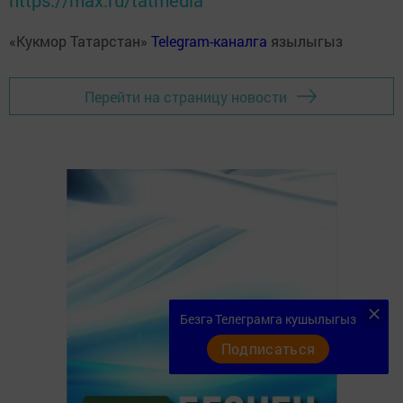
https://max.ru/tatmedia
«Кукмор Татарстан»
Telegram-каналга
язылыгыз
Перейти на страницу новости
Безгә Телеграмга кушылыгыз
Подписаться