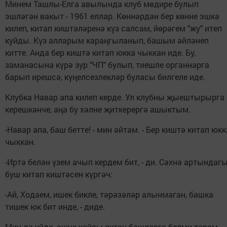
Минем Ташлы-Елга авылында клуб мөдире булып
эшләгән вакыт - 1961 еллар. Көннәрдән бер көнне эшкә
килеп, китап киштәләренә күз салсам, йөрәгем "жу" итеп
куйды. Күз алларым караңгыланып, башым әйләнеп
китте. Анда бер киштә китап юкка чыккан иде. Бу,
заманасына күрә зур "ЧП" булып, тиешле органнарга
барып ирешсә, күңелсезлекләр буласы билгеле иде.
Клубка Навар апа килеп керде. Ул клубны җыештырырга
керешкәнче, аңа бу хәлне җиткерергә ашыктым.
-Навар апа, баш бетте! - мин әйтәм. - Бер киштә китап юкк
чыккан.
-Иртә белән үзем ачып кердем бит, - ди. Сәхнә артындаг
буш китап киштәсен күргәч:
-Ай, Ходаем, ишек бикле, тәрәзәләр алынмаган, башка
тишек юк бит инде, - диде.
Мин дә уйда, эшне кайсы яктан башларга белми торам.