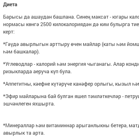
Диета
Барысы да ашаудан башлана. Синең максат - югары кало
нормасы көнгә 2500 килокалориядән дә ким булырга тие
керт:
*Гәүдә авырлыгын арттыру өчен майлар (каты һәм йомш
һәм башкалар).
*Углеводлар - калорий һәм энергия чыганагы. Алар конд
ризыкларда аеруча күп була.
*Аппетитны, кәефне күтәрүче канәфер орлыгы, кызыл һә
*Эфир майларына бай булган яшел тәмләткечләр - петр
эшчәнлеген яхшырта.
*Минераллар һәм витаминнар арыганлыкны бетерә, ма
авырлык та арта.