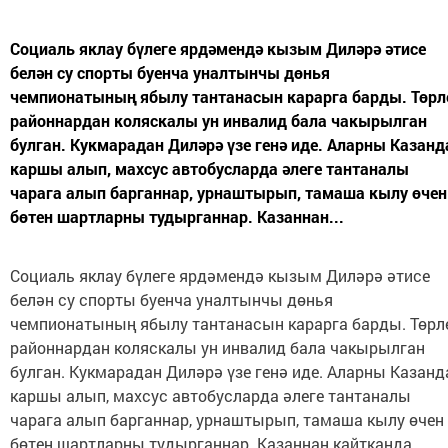
Социаль яклау бүлеге ярдәмендә кызым Диләрә әтисе
белән су спорты буенча уналтынчы дөнья
чемпионатының ябылу тантанасын карарга барды. Төрл
районнардан коляскалы ун инвалид бала чакырылган
булган. Кукмарадан Диләрә үзе генә иде. Аларны Казанд
каршы алып, махсус автобусларда әлеге тантаналы
чарага алып барганнар, урнаштырып, тамаша кылу өчен
бөтен шартларны тудырганнар. Казаннан...
Социаль яклау бүлеге ярдәмендә кызым Диләрә әтисе
белән су спорты буенча уналтынчы дөнья
чемпионатының ябылу тантанасын карарга барды. Төрл
районнардан коляскалы ун инвалид бала чакырылган
булган. Кукмарадан Диләрә үзе генә иде. Аларны Казанд
каршы алып, махсус автобусларда әлеге тантаналы
чарага алып барганнар, урнаштырып, тамаша кылу өчен
бөтен шартларны тудырганнар. Казаннан кайтканда