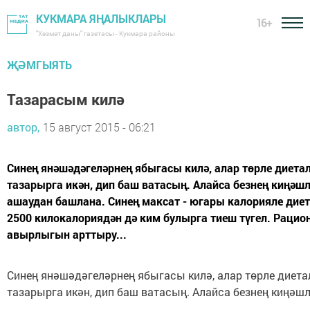
КУКМАРА ЯҢАЛЫКЛАРЫ
16+
"Хезмәт даны" газетасы - Кукмара районы
ҖӘМГЫЯТЬ
Тазарасым килә
автор,
15 август 2015 - 06:21
Синең янәшәдәгеләрнең ябыгасы килә, алар төрле диета
тазарырга икән, дип баш ватасың. Алайса безнең киңәшл
ашаудан башлана. Синең максат - югары калорияле диет
2500 килокалориядән дә ким булырга тиеш түгел. Рацион
авырлыгын арттыру...
Синең янәшәдәгеләрнең ябыгасы килә, алар төрле диета
тазарырга икән, дип баш ватасың. Алайса безнең киңәшл