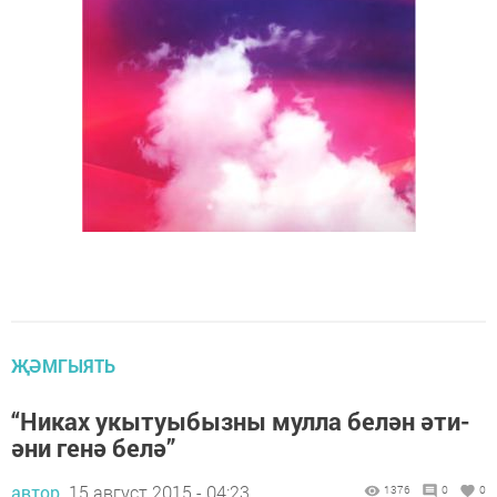
ҖӘМГЫЯТЬ
“Никах укытуыбызны мулла белән әти-
әни генә белә”
автор,
15 август 2015 - 04:23
1376
0
0