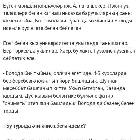
Бүген мондый көчләүләр юк, Аллага шөкер. Ләкин үз
теләкләре белән катнаш никахка баручыларның саны
кимеми. Әнә, Балтач кызы Гүзәл дә язмышын Володя
исемле рус егете белән бәйләгән.
Егет белән кыз университетта укыганда танышалар.
Бер төркемдә укыйлар. Хәер, бу хакта Гүзәлнең үзеннән
сөйләтик әле.
- Володя бик тыйнак, оялчан егет иде. 4-5 курсларда
бер-беребезгә күз атып йөри башладык. Шуннан
мәхәббәт башланып китте. Укып бетергәч, Казанда
калдым. Дус кызым белән ике бүлмәле фатир
"снимать" итеп яши башладык. Володя да безнең белән
торды.
- Бу турыда әти-әниең белә идеме?