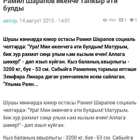
Рамил Шарапов икенче тапкыр әти
булды
автор,
14 август 2015 - 14:01
1644
0
0
Шушы көннәрдә юмор остасы Рамил Шарапов социаль
челтәрдә: "Ура! Мин икенчегә әти булдым! Матурым,
бик зур рәхмәт сиңа улым һәм кызым өчен! Аллага
шөкер!" - дип язып куйган. Кыз баланың авырлыгы -
3200 кг, буе - 53 см. Сабыйга Рамилнең тормыш иптәше
Земфира Линара дигән үзенчәлекле исем сайлаган.
"Улыма Раян...
Шушы көннәрдә юмор остасы Рамил Шарапов социаль
челтәрдә: "Ура! Мин икенчегә әти булдым! Матурым,
бик зур рәхмәт сиңа улым һәм кызым өчен! Аллага
шөкер!" - дип язып куйган.
Кыз баланың авырлыгы - 3200 кг, буе - 53 см. Сабыйга