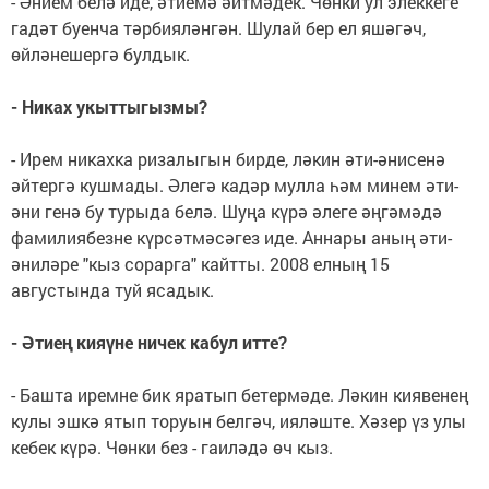
- Әнием белә иде, әтиемә әйтмәдек. Чөнки ул элеккеге
гадәт буенча тәрбияләнгән. Шулай бер ел яшәгәч,
өйләнешергә булдык.
- Никах укыттыгызмы?
- Ирем никахка ризалыгын бирде, ләкин әти-әнисенә
әйтергә кушмады. Әлегә кадәр мулла һәм минем әти-
әни генә бу турыда белә. Шуңа күрә әлеге әңгәмәдә
фамилиябезне күрсәтмәсәгез иде. Аннары аның әти-
әниләре "кыз сорарга" кайтты. 2008 елның 15
августында туй ясадык.
- Әтиең кияүне ничек кабул итте?
- Башта иремне бик яратып бетермәде. Ләкин киявенең
кулы эшкә ятып торуын белгәч, ияләште. Хәзер үз улы
кебек күрә. Чөнки без - гаиләдә өч кыз.