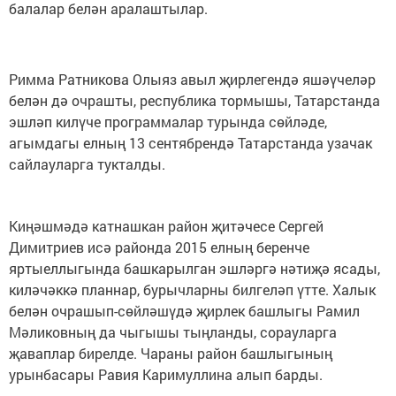
балалар белән аралаштылар.
Римма Ратникова Олыяз авыл җирлегендә яшәүчеләр
белән дә очрашты, республика тормышы, Татарстанда
эшләп килүче программалар турында сөйләде,
агымдагы елның 13 сентябрендә Татарстанда узачак
сайлауларга тукталды.
Киңәшмәдә катнашкан район җитәчесе Сергей
Димитриев исә районда 2015 елның беренче
яртыеллыгында башкарылган эшләргә нәтиҗә ясады,
киләчәккә планнар, бурычларны билгеләп үтте. Халык
белән очрашып-сөйләшүдә җирлек башлыгы Рамил
Мәликовның да чыгышы тыңланды, сорауларга
җаваплар бирелде. Чараны район башлыгының
урынбасары Равия Каримуллина алып барды.