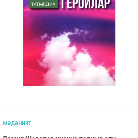
МӘДӘНИЯТ