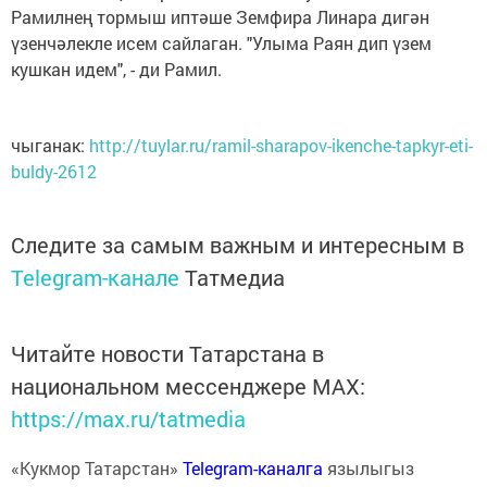
Рамилнең тормыш иптәше Земфира Линара дигән
үзенчәлекле исем сайлаган. "Улыма Раян дип үзем
кушкан идем", - ди Рамил.
чыганак:
http://tuylar.ru/ramil-sharapov-ikenche-tapkyr-eti-
buldy-2612
Следите за самым важным и интересным в
Telegram-канале
Татмедиа
Читайте новости Татарстана в
национальном мессенджере MАХ:
https://max.ru/tatmedia
«Кукмор Татарстан»
Telegram-каналга
язылыгыз