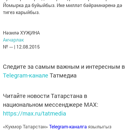
Йомырка да буйыйбыз. Ике милләт бәйрәмнәренә дә
тигез карыйбыз.
Нәзилә ХУҖИНА
Акчарлак
№ --- | 12.08.2015
Следите за самым важным и интересным в
Telegram-канале
Татмедиа
Читайте новости Татарстана в
национальном мессенджере MАХ:
https://max.ru/tatmedia
«Кукмор Татарстан»
Telegram-каналга
язылыгыз