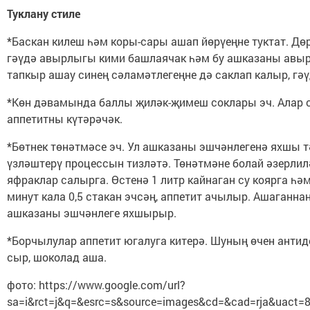
Туклану стиле
*Баскан килеш һәм коры-сары ашап йөрүеңне туктат. Дө
гәүдә авырлыгы кими башлаячак һәм бу ашказаны авыру
тапкыр ашау синең сәламәтлегеңне дә саклап калыр, гәү
*Көн дәвамында баллы җиләк-җимеш соклары эч. Алар о
аппетитны күтәрәчәк.
*Бөтнек төнәтмәсе эч. Ул ашказаны эшчәнлегенә яхшы т
үзләштерү процессын тизләтә. Төнәтмәне болай әзерлил
яфраклар салырга. Өстенә 1 литр кайнаган су коярга һәм
минут кала 0,5 стакан эчсәң, аппетит ачылыр. Ашаганнан
ашказаны эшчәнлеге яхшырыр.
*Борчылулар аппетит югалуга китерә. Шуның өчен антиде
сыр, шоколад аша.
фото: https://www.google.com/url?
sa=i&rct=j&q=&esrc=s&source=images&cd=&cad=rja&uact