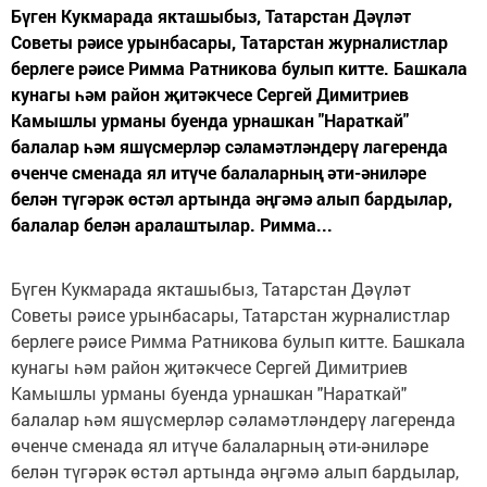
Бүген Кукмарада якташыбыз, Татарстан Дәүләт
Советы рәисе урынбасары, Татарстан журналистлар
берлеге рәисе Римма Ратникова булып китте. Башкала
кунагы һәм район җитәкчесе Сергей Димитриев
Камышлы урманы буенда урнашкан "Нараткай"
балалар һәм яшүсмерләр сәламәтләндерү лагеренда
өченче сменада ял итүче балаларның әти-әниләре
белән түгәрәк өстәл артында әңгәмә алып бардылар,
балалар белән аралаштылар. Римма...
Бүген Кукмарада якташыбыз, Татарстан Дәүләт
Советы рәисе урынбасары, Татарстан журналистлар
берлеге рәисе Римма Ратникова булып китте. Башкала
кунагы һәм район җитәкчесе Сергей Димитриев
Камышлы урманы буенда урнашкан "Нараткай"
балалар һәм яшүсмерләр сәламәтләндерү лагеренда
өченче сменада ял итүче балаларның әти-әниләре
белән түгәрәк өстәл артында әңгәмә алып бардылар,