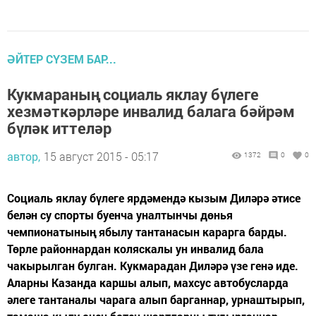
ӘЙТЕР СҮЗЕМ БАР...
Кукмараның социаль яклау бүлеге
хезмәткәрләре инвалид балага бәйрәм
бүләк иттеләр
автор,
15 август 2015 - 05:17
1372
0
0
Социаль яклау бүлеге ярдәмендә кызым Диләрә әтисе
белән су спорты буенча уналтынчы дөнья
чемпионатының ябылу тантанасын карарга барды.
Төрле районнардан коляскалы ун инвалид бала
чакырылган булган. Кукмарадан Диләрә үзе генә иде.
Аларны Казанда каршы алып, махсус автобусларда
әлеге тантаналы чарага алып барганнар, урнаштырып,