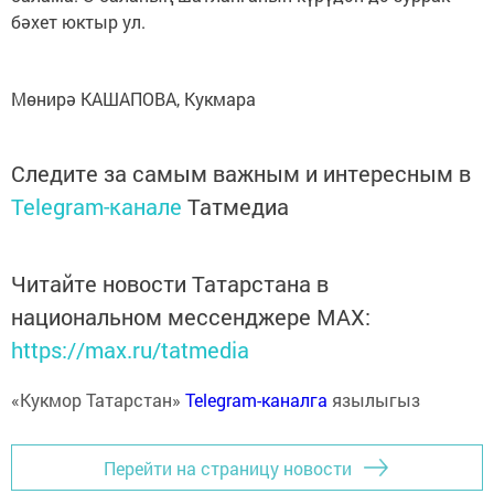
бәхет юктыр ул.
Мөнирә КАШАПОВА, Кукмара
Следите за самым важным и интересным в
Telegram-канале
Татмедиа
Читайте новости Татарстана в
национальном мессенджере MАХ:
https://max.ru/tatmedia
«Кукмор Татарстан»
Telegram-каналга
язылыгыз
Перейти на страницу новости