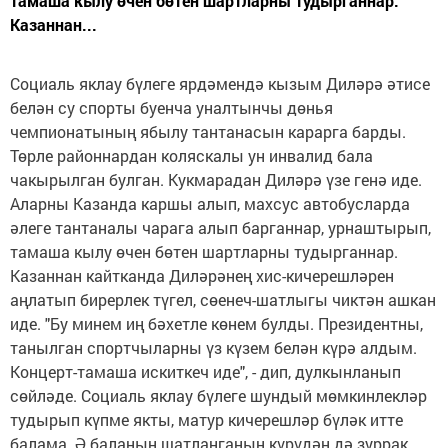
тамаша кылу өчен бөтен шартларны тудырганнар.
Казаннан...
Социаль яклау бүлеге ярдәмендә кызым Диләрә әтисе
белән су спорты буенча уналтынчы дөнья
чемпионатының ябылу тантанасын карарга барды.
Төрле районнардан коляскалы ун инвалид бала
чакырылган булган. Кукмарадан Диләрә үзе генә иде.
Аларны Казанда каршы алып, махсус автобусларда
әлеге тантаналы чарага алып барганнар, урнаштырып,
тамаша кылу өчен бөтен шартларны тудырганнар.
Казаннан кайтканда Диләрәнең хис-кичерешләрен
аңлатып бирерлек түгел, сөенеч-шатлыгы чиктән ашкан
иде. "Бу минем иң бәхетле көнем булды. Президентны,
танылган спортчыларны үз күзем белән күрә алдым.
Концерт-тамаша искиткеч иде", - дип, дулкынланып
сөйләде. Социаль яклау бүлеге шундый мөмкинлекләр
тудырып күпме якты, матур кичерешләр бүләк итте
балама. Ә баланың шатланганын күрүдән дә зуррак