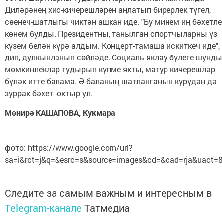
Диләрәнең хис-кичерешләрен аңлатып бирерлек түгел,
сөенеч-шатлыгы чиктән ашкан иде. "Бу минем иң бәхетле
көнем булды. Президентны, танылган спортчыларны үз
күзем белән күрә алдым. Концерт-тамаша искиткеч иде", 
дип, дулкынланып сөйләде. Социаль яклау бүлеге шунд
мөмкинлекләр тудырып күпме якты, матур кичерешләр
бүләк итте балама. Ә баланың шатланганын күрүдән дә
зуррак бәхет юктыр ул.
Мөнирә КАШАПОВА, Кукмара
фото: https://www.google.com/url?
sa=i&rct=j&q=&esrc=s&source=images&cd=&cad=rja&uact=
Следите за самым важным и интересным в
Telegram-канале
Татмедиа