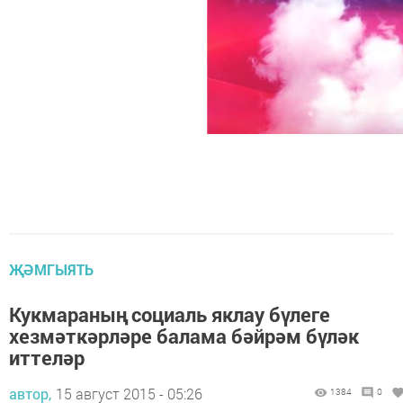
ҖӘМГЫЯТЬ
Кукмараның социаль яклау бүлеге
хезмәткәрләре балама бәйрәм бүләк
иттеләр
автор,
15 август 2015 - 05:26
1384
0