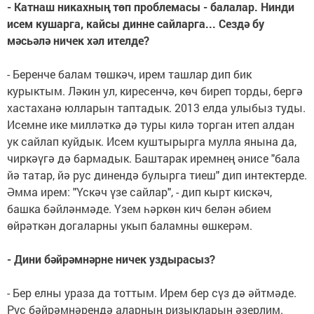
- Катнаш никахның төп проблемасы - балалар. Нинди
исем кушарга, кайсы динне сайларга... Сездә бу
мәсьәлә ничек хәл ителде?
- Беренче балам төшкәч, ирем ташлар дип бик
курыктым. Ләкин ул, киресенчә, көч биреп торды, бергә
хастаханә юлларын таптадык. 2013 елда улыбыз туды.
Исемне ике милләткә дә туры килә торган итеп алдан
ук сайлап куйдык. Исем куштырырга мулла янына да,
чиркәүгә дә бармадык. Баштарак иремнең әнисе "бала
йә татар, йә рус динендә булырга тиеш" дип интектерде.
Әмма ирем: "Үскәч үзе сайлар", - дип кырт кискәч,
башка бәйләнмәде. Үзем һәркөн кич белән әбием
өйрәткән догаларны укып баламны өшкерәм.
- Дини бәйрәмнәрне ничек уздырасыз?
- Бер елны ураза да тоттым. Ирем бер сүз дә әйтмәде.
Рус бәйрәмнәрендә аларның ризыкларын әзерлим.