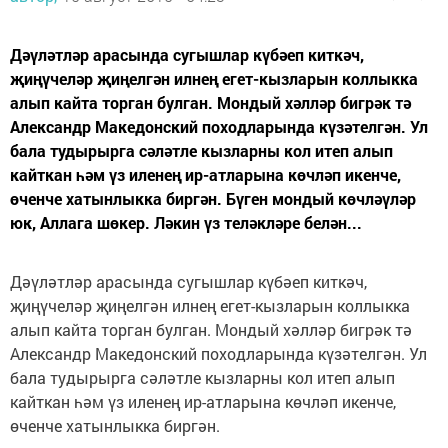
Дәүләтләр арасында сугышлар күбәеп киткәч,
җиңүчеләр җиңелгән илнең егет-кызларын коллыкка
алып кайта торган булган. Мондый хәлләр бигрәк тә
Александр Македонский походларында күзәтелгән. Ул
бала тудырырга сәләтле кызларны кол итеп алып
кайткан һәм үз иленең ир-атларына көчләп икенче,
өченче хатынлыкка биргән. Бүген мондый көчләүләр
юк, Аллага шөкер. Ләкин үз теләкләре белән...
Дәүләтләр арасында сугышлар күбәеп киткәч,
җиңүчеләр җиңелгән илнең егет-кызларын коллыкка
алып кайта торган булган. Мондый хәлләр бигрәк тә
Александр Македонский походларында күзәтелгән. Ул
бала тудырырга сәләтле кызларны кол итеп алып
кайткан һәм үз иленең ир-атларына көчләп икенче,
өченче хатынлыкка биргән.