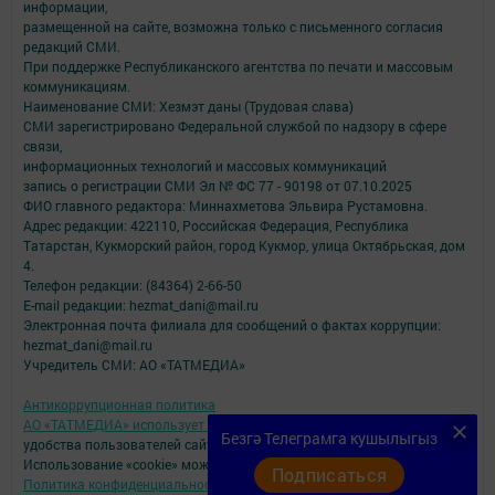
информации,
размещенной на сайте, возможна только с письменного согласия
редакций СМИ.
При поддержке Республиканского агентства по печати и массовым
коммуникациям.
Наименование СМИ: Хезмэт даны (Трудовая слава)
СМИ зарегистрировано Федеральной службой по надзору в сфере
связи,
информационных технологий и массовых коммуникаций
запись о регистрации СМИ Эл № ФС 77 - 90198 от 07.10.2025
ФИО главного редактора: Миннахметова Эльвира Рустамовна.
Адрес редакции: 422110, Российская Федерация, Республика
Татарстан, Кукморский район, город Кукмор, улица Октябрьская, дом
4.
Телефон редакции: (84364) 2-66-50
E-mail редакции: hezmat_dani@mail.ru
Электронная почта филиала для сообщений о фактах коррупции:
hezmat_dani@mail.ru
Учредитель СМИ: АО «ТАТМЕДИА»
Антикоррупционная политика
АО «ТАТМЕДИА» использует «cookie»
для персонализации сервисов и
Безгә Телеграмга кушылыгыз
удобства пользователей сайтом.
Использование «cookie» можно отменить в настройках браузера.
Подписаться
Политика конфиденциальности