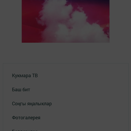
Кукмара ТВ
Баш бит
Соңгы яңалыклар
Фотогалерея