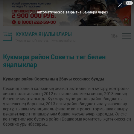
5
Автоматическое закрытие баннера через
КУКМАРА ЯҢАЛЫКЛАРЫ
16+
"Хезмәт даны" газетасы - Кукмара районы
Кукмара район Советы тег белән
яңалыклар
Кукмара район Советының 26нчы сессиясе булды
Сессиядә авыл халкының хезмәт активлыгын күтәрү, контроль-
хисап палатасының 2012 елгы эшчәнлегенә хисап, 2013 елның
беренче кварталында Кукмара муниципаль район бюджеты
үтәлешенең барышы, 2013 елгы район бюджетына үзгәрешләр
кертү, тышкы муниципаль финанс контролен тормышка ашыру
вәкаләтләрен тапшыру һәм башка мәсьәләләр каралды. Әлеге
көн тәртипләре буенча район Башкарма комитеты җитәкчесенең
беренче урынбасары...