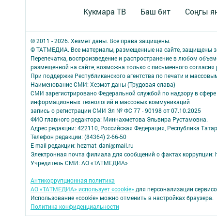
Кукмара ТВ
Баш бит
Соңгы я
© 2011 - 2026. Хезмәт даны. Все права защищены.
© ТАТМЕДИА. Все материалы, размещенные на сайте, защищены з
Перепечатка, воспроизведение и распространение в любом объе
размещенной на сайте, возможна только с письменного согласия
При поддержке Республиканского агентства по печати и массов
Наименование СМИ: Хезмэт даны (Трудовая слава)
СМИ зарегистрировано Федеральной службой по надзору в сфере 
информационных технологий и массовых коммуникаций
запись о регистрации СМИ Эл № ФС 77 - 90198 от 07.10.2025
ФИО главного редактора: Миннахметова Эльвира Рустамовна.
Адрес редакции: 422110, Российская Федерация, Республика Татар
Телефон редакции: (84364) 2-66-50
E-mail редакции: hezmat_dani@mail.ru
Электронная почта филиала для сообщений о фактах коррупции: h
Учредитель СМИ: АО «ТАТМЕДИА»
Антикоррупционная политика
АО «ТАТМЕДИА» использует «cookie»
для персонализации сервисо
Использование «cookie» можно отменить в настройках браузера.
Политика конфиденциальности