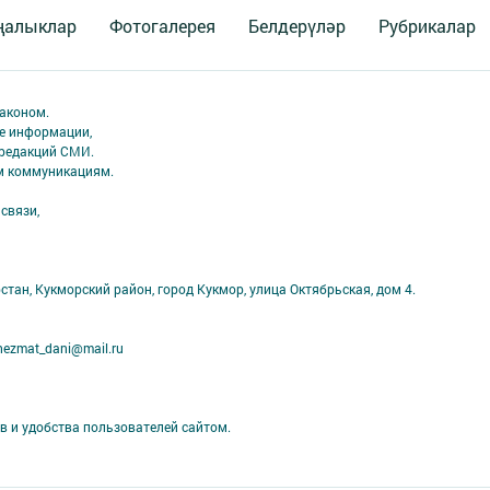
ңалыклар
Фотогалерея
Белдерүләр
Рубрикалар
аконом.
ме информации,
 редакций СМИ.
ым коммуникациям.
связи,
стан, Кукморский район, город Кукмор, улица Октябрьская, дом 4.
ezmat_dani@mail.ru
в и удобства пользователей сайтом.