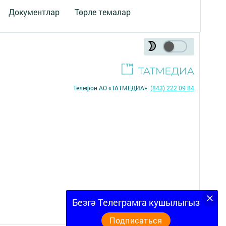
Документлар
Төрле темалар
Телефон АО «ТАТМЕДИА»:
(843) 222 09 84
16+
Безгә Телеграмга кушылыгыз
Подписаться