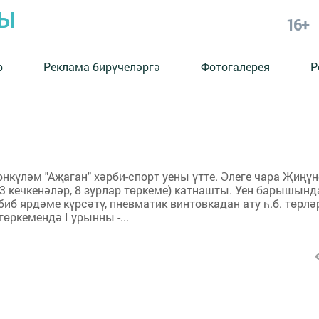
РЫ
16+
р
Реклама бирүчеләргә
Фотогалерея
Р
күләм "Аҗаган" хәрби-спорт уены үтте. Әлеге чара Җиңүн
3 кечкенәләр, 8 зурлар төркеме) катнашты. Уен барышынд
абиб ярдәме күрсәтү, пневматик винтовкадан ату һ.б. төрл
өркемендә I урынны -...