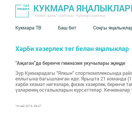
КУКМАРА ЯҢАЛЫКЛА
"Хезмәт даны" газетасы - Кукмара районы
Кукмара ТВ
Баш бит
Соңгы яңалыкла
Хәрби хәзерлек тег белән яңалыклар
“Аҗаган”да беренче гимназия укучылары җиңде
Зур Кукмарадагы "Ялкын" спорткомплексында район
еллыгына багышланган иде. Ярышта 21 команда (1
хәрби хезмәт нигезләре, физик хәзерлек, беренче т
үзләренең осталыкларын күрсәттеләр. Кечкенәләр т
16 май 2013, 08:47