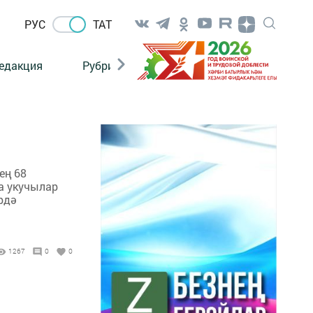
РУС
ТАТ
едакция
Рубрикалар
ең 68
а укучылар
әрдә
1267
0
0