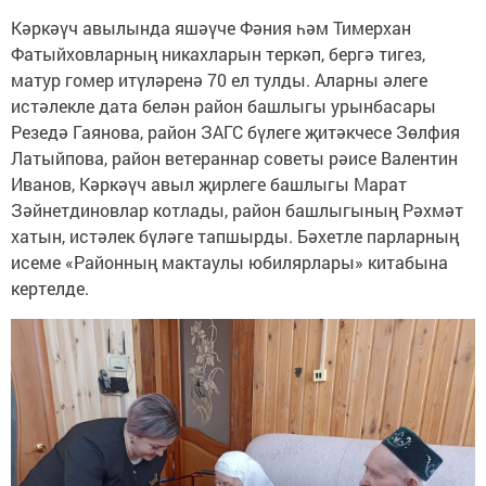
Кәркәүч авылында яшәүче Фәния һәм Тимерхан
Фатыйховларның никахларын теркәп, бергә тигез,
матур гомер итүләренә 70 ел тулды. Аларны әлеге
истәлекле дата белән район башлыгы урынбасары
Резедә Гаянова, район ЗАГС бүлеге җитәкчесе Зөлфия
Латыйпова, район ветераннар советы рәисе Валентин
Иванов, Кәркәүч авыл җирлеге башлыгы Марат
Зәйнетдиновлар котлады, район башлыгының Рәхмәт
хатын, истәлек бүләге тапшырды. Бәхетле парларның
исеме «Районның мактаулы юбилярлары» китабына
кертелде.