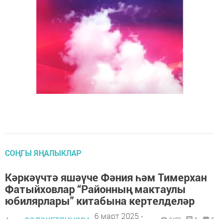
СОҢГЫ ЯҢАЛЫКЛАР
Кәркәүчтә яшәүче Фәния һәм Тимерхан
Фатыйховлар “Районның мактаулы
юбилярлары” китабына кертелделәр
6 март 2025 -