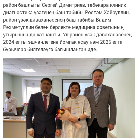
район башлыгы Сергей Димитриев, төбәкара клиник
диагностика үзәгенең баш табибы Рөстәм Хәйруллин,
район үзәк дәваханәсенең баш табибы Вадим
Рәхмәтуллин белән берлектә медицина советының
утырышында катнашты. Ул район үзәк дәваханәсенең
2024 елгы эшчәнлегенә йомгак ясау һәм 2025 елга
бурычлар билгеләүгә багышланган иде.