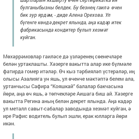
булганыбызны белдек. Бу безнең гаилә өчен
бик зур ярдәм, - диде Алена Орехова. Ул
бүгенге көндә декрет ялында, аңа кадәр итек
фабрикасында кондитер булып хезмәт
куйган.
Мөхәррәмовлар гаиләсе дә үзләренең сөенечләре
белән уртаклашты. Хәзерге вакытта алар ике бүлмәле
фатирда гомер итәләр. Өч кыз тәрбияләп үстерәләр, иң
олысы Азалияга ун яшь, ул өченче мәктәптә белем ала,
уртанчысы Сафира “Кояшкай” балалар бакчасына
йөри, аңа өч яшь, ә төпчекләре Аишага биш ай. Хәзерге
вакытта Регина аның белән декрет ялында. Аңа кадәр
ул металл савыт-сабалар заводында хезмәт куйган, ә
ире Рафис водитель булып эшли, ерак юлларга йөри
икән.