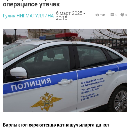
операциясе үтәчәк
6 март 2025 -
Гулия НИГМАТУЛЛИНА,
2353
0
0
20:15
Барлык юл хәрәкәтендә катнашучыларга да юл