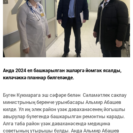
Анда 2024 ел башкарылган эшләргә йомгак ясалды,
киләчәккә планнар билгеләнде.
Бүген Кукмарага эш сәфәре белән Сәламәтлек саклау
министрының беренче урынбасары Альмир Абашев
килде. Ул иң элек район үзәк дәваханәсенең йогышлы
авырулар бүлегендә башкарылган ремонтны карады.
Алга таба район үзәк дәваханәсендә медицина
советының утырышы булды. Анда Альмир Абашев