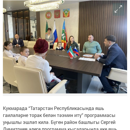
Кукмарада “Татарстан Республикасында яшь
гаиләләрне торак белән тәэмин итү” программасы
уңышлы эшләп килә. Бүген район башлыгы Сергей
Димитриев әлеге программа кысаларында ике яшь