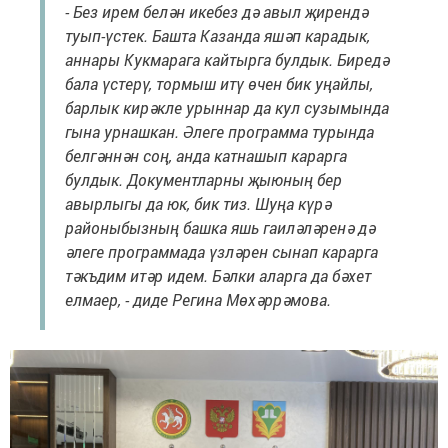
- Без ирем белән икебез дә авыл җирендә
туып-үстек. Башта Казанда яшәп карадык,
аннары Кукмарага кайтырга булдык. Биредә
бала үстерү, тормыш итү өчен бик уңайлы,
барлык кирәкле урыннар да кул сузымында
гына урнашкан. Әлеге программа турында
белгәннән соң, анда катнашып карарга
булдык. Документларны җыюның бер
авырлыгы да юк, бик тиз. Шуңа күрә
районыбызның башка яшь гаиләләренә дә
әлеге программада үзләрен сынап карарга
тәкъдим итәр идем. Бәлки аларга да бәхет
елмаер, - диде Регина Мөхәррәмова.