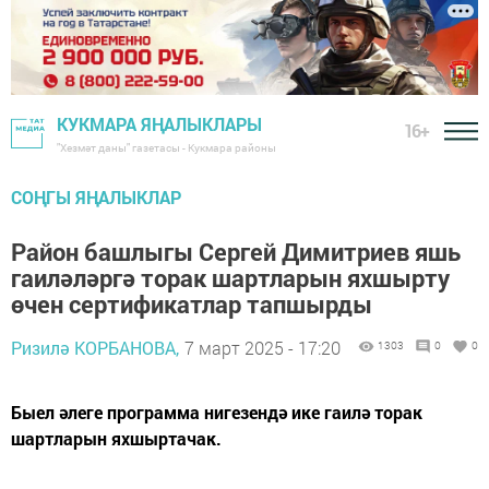
КУКМАРА ЯҢАЛЫКЛАРЫ
16+
"Хезмәт даны" газетасы - Кукмара районы
СОҢГЫ ЯҢАЛЫКЛАР
Район башлыгы Сергей Димитриев яшь
гаиләләргә торак шартларын яхшырту
өчен сертификатлар тапшырды
Ризилә КОРБАНОВА,
7 март 2025 - 17:20
1303
0
0
Быел әлеге программа нигезендә ике гаилә торак
шартларын яхшыртачак.