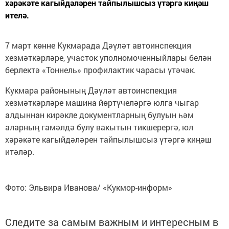
хәрәкәте кагыйдәләрен тайпылышсыз үтәргә киңәш
ителә.
7 март көнне Кукмарада Дәүләт автоинспекция
хезмәткәрләре, участок уполномоченныйлары белән
берлектә «Тоннель» профилактик чарасы үтәчәк.
Кукмара районының Дәүләт автоинспекция
хезмәткәрләре машина йөртүчеләргә юлга чыгар
алдыннан кирәкле документларның булуын һәм
аларның гамәлдә булу вакытын тикшерергә, юл
хәрәкәте кагыйдәләрен тайпылышсыз үтәргә киңәш
итәләр.
Фото: Эльвира Иванова/ «Кукмор-информ»
Следите за самым важным и интересным в