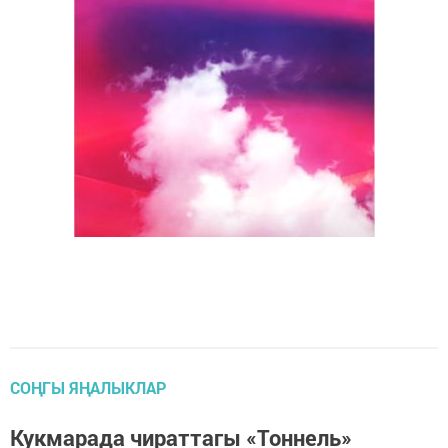
СОҢГЫ ЯҢАЛЫКЛАР
Кукмарада чираттагы «Тоннель»