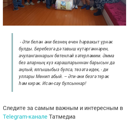
- Әти белән әни безнең өчен һәрвакыт үрнәк
булды. Беребезгә дә тавыш күтәргәннәрен,
ачуланганнарын бөтенләй хәтерләмим. Әмма
без аларның күз карашларыннан барысын да
аңлый, ялгышыбыз булса, төзәтә идек, - ди
уллары Мөнип абый. – Әти-әни безгә терәк
һәм кирәк. Исән-сау булсыннар!
Следите за самым важным и интересным в
Telegram-канале
Татмедиа