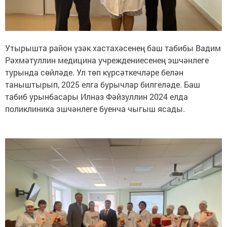
Утырышта район үзәк хастахәсенең баш табибы Вадим
Рәхмәтуллин медицина учреждениесенең эшчәнлеге
турында сөйләде. Ул төп күрсәткечләре белән
таныштырып, 2025 елга бурычлар билгеләде. Баш
табиб урынбасары Илназ Фәйзуллин 2024 елда
поликлиника эшчәнлеге буенча чыгыш ясады.