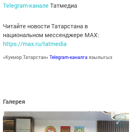
Telegram-канале
Татмедиа
Читайте новости Татарстана в
национальном мессенджере MАХ:
https://max.ru/tatmedia
«Кукмор Татарстан»
Telegram-каналга
язылыгыз
Галерея