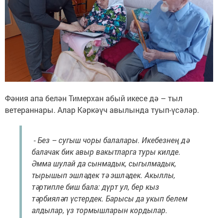
Фәния апа белән Тимерхан абый икесе дә – тыл
ветераннары. Алар Кәркәүч авылында туып-үсәләр.
- Без – сугыш чоры балалары. Икебезнең дә
балачак бик авыр вакытларга туры килде.
Әмма шулай да сынмадык, сыгылмадык,
тырышып эшләдек тә эшләдек. Акыллы,
тәртипле биш бала: дүрт ул, бер кыз
тәрбияләп үстердек. Барысы да укып белем
алдылар, үз тормышларын кордылар.