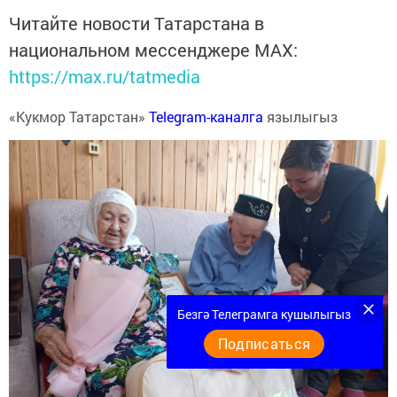
Читайте новости Татарстана в
национальном мессенджере MАХ:
https://max.ru/tatmedia
«Кукмор Татарстан»
Telegram-каналга
язылыгыз
Безгә Телеграмга кушылыгыз
Подписаться