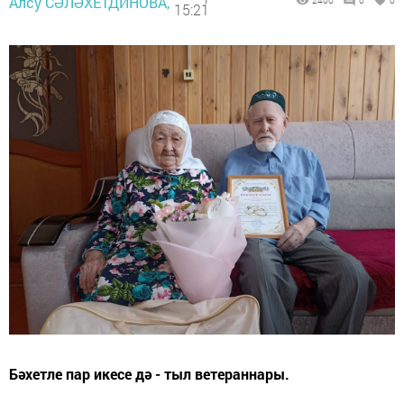
Алсу СӘЛӘХЕТДИНОВА,
2400
0
0
15:21
Бәхетле пар икесе дә - тыл ветераннары.