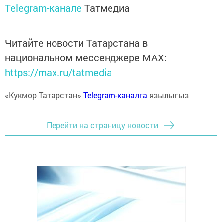
Telegram-канале
Татмедиа
Читайте новости Татарстана в
национальном мессенджере MАХ:
https://max.ru/tatmedia
«Кукмор Татарстан»
Telegram-каналга
язылыгыз
Перейти на страницу новости