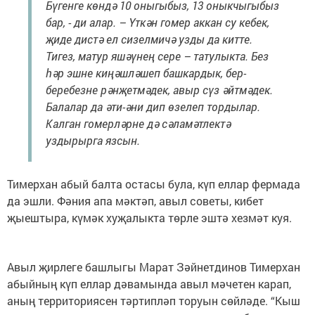
Бүгенге көндә 10 оныгыбыз, 13 оныкчыгыбыз
бар, - ди алар. – Үткән гомер аккан су кебек,
җиде дистә ел сизелмичә узды да китте.
Тигез, матур яшәүнең сере – татулыкта. Без
һәр эшне киңәшләшеп башкардык, бер-
беребезне рәнҗетмәдек, авыр сүз әйтмәдек.
Балалар да әти-әни дип өзелеп тордылар.
Калган гомерләрне дә сәламәтлектә
уздырырга язсын.
Тимерхан абый балта остасы була, күп еллар фермада
да эшли. Фәния апа мәктәп, авыл советы, кибет
җыештыра, күмәк хуҗалыкта төрле эштә хезмәт куя.
Авыл җирлеге башлыгы Марат Зәйнетдинов Тимерхан
абыйның күп еллар дәвамында авыл мәчетен карап,
аның территориясен тәртипләп торуын сөйләде. “Кыш