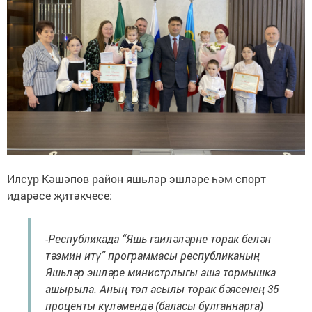
Илсур Кәшәпов район яшьләр эшләре һәм спорт
идарәсе җитәкчесе:
-Республикада “Яшь гаиләләрне торак белән
тәэмин итү” программасы республиканың
Яшьләр эшләре министрлыгы аша тормышка
ашырыла. Аның төп асылы торак бәясенең 35
проценты күләмендә (баласы булганнарга)