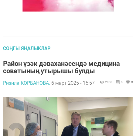
СОҢГЫ ЯҢАЛЫКЛАР
Район үзәк дәваханәсендә медицина
советының утырышы булды
Ризилә КОРБАНОВА,
6 март 2025 - 15:57
2808
0
0