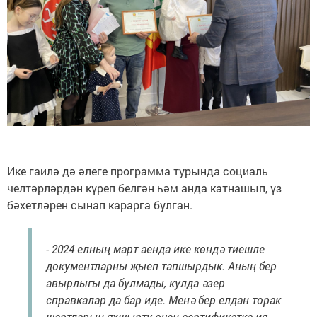
Ике гаилә дә әлеге программа турында социаль
челтәрләрдән күреп белгән һәм анда катнашып, үз
бәхетләрен сынап карарга булган.
- 2024 елның март аенда ике көндә тиешле
документларны җыеп тапшырдык. Аның бер
авырлыгы да булмады, кулда әзер
справкалар да бар иде. Менә бер елдан торак
шартларын яхшырту өчен сертификатка ия