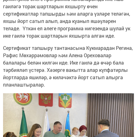
гаиләгә торак шартларын яхшырту өчен
сертификатлар тапшырды һәм аларга үзләре теләгән,
яхшы йорт сатып алып, анда куанып яшәүләрен
теләде. Үткән ел әлеге программа нигезендә шулай ук
ике гаилә торак шартларын яхшырта алган иде.
Сертификат тапшыру тантанасына Кукмарадан Регина,
Рафис Мөхәррәмовлар һәм Алена Ореховалар
балалары белән килгән иде. Ике гаилә дә өчәр бала
тәрбияләп үстерә. Хәзерге вакытта алар күпфатирлы
йортларда яшиләр, ә киләчәктә йорт сатып алырга
планлаштыралар.