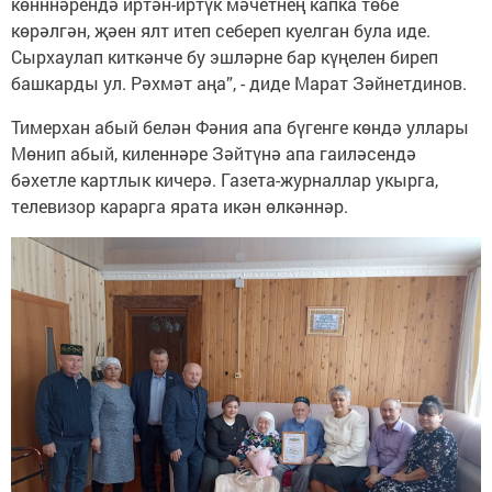
көнннәрендә иртән-иртүк мәчетнең капка төбе
көрәлгән, җәен ялт итеп себереп куелган була иде.
Сырхаулап киткәнче бу эшләрне бар күңелен биреп
башкарды ул. Рәхмәт аңа”, - диде Марат Зәйнетдинов.
Тимерхан абый белән Фәния апа бүгенге көндә уллары
Мөнип абый, киленнәре Зәйтүнә апа гаиләсендә
бәхетле картлык кичерә. Газета-журналлар укырга,
телевизор карарга ярата икән өлкәннәр.