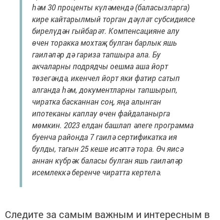
һәм 30 проценты күләмендә (баласызларга)
кире кайтарылмый торган дәүләт субсидиясе
бирелүдән гыйбарәт. Компенсацияне алу
өчен торакка мохтаҗ булган барлык яшь
гаиләләр дә гариза тапшыра ала. Бу
акчаларны подрядчы оешма аша йорт
төзегәндә, икенчел йорт яки фатир сатып
алганда һәм, документларны тапшырып,
чиратка басканнан соң, яңа алынган
ипотеканы каплау өчен файдаланырга
мөмкин. 2023 елдан башлап әлеге программа
буенча районда 7 гаилә сертификатка ия
булды, тагын 25 кеше исәптә тора. Өч яисә
аннан күбрәк баласы булган яшь гаиләләр
исемлеккә беренче чиратта кертелә.
Следите за самым важным и интересным в