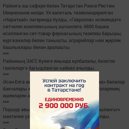
Районга эш сәфәре белән Татарстан Рәисе Рөстәм
Миңнеханов килде. Ул капиталь төзекләндерелгән
«Нараткай» лагеренда булды, «Гаврилов» исемендәге
сөтчелек комплексының эшчәнлеге, 4800 башка
исәпләнгән сөт-товар фермасының төзелеш барышы,
күргәзмәләр белән танышты, аграрийлар һәм җирлек
башлыклары белән аралашты.
***
Районның ЗАГС бүлеге янында күпбалалы, бәхетле
гаиләләргә багышланган һәйкәл ачылды.
***
Әсән-Елга авылы һәм Кукмараның «Ромашка» балалар
бакчалары капиталь төзекләндерүдән соң үзләренең
ишекләрен ачты.
***
Поршур авылында балалар бакчасы һәм башлангыч
мәктәпне үз эченә алган мәгариф үзәге ачылды.
***