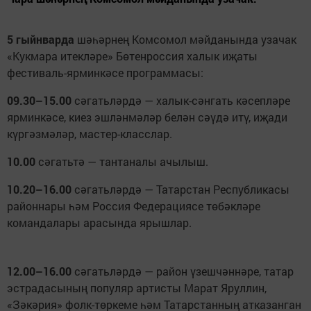
5 гыйнварда
шәһәрнең Комсомол мәйданында узачак
«Кукмара итекләре» Бөтенроссия халык иҗаты
фестиваль-ярминкәсе программасы:
09.30–15.00
сәгатьләрдә — халык-сәнгать кәсепләре
ярминкәсе, киез эшләнмәләр белән сәүдә итү, иҗади
күргәзмәләр, мастер-класслар.
10.00
сәгатьтә — тантаналы ачылыш.
10.20–16.00
сәгатьләрдә — Татарстан Республикасы
районнары һәм Россия Федерациясе төбәкләре
командалары арасында ярышлар.
12.00–16.00
сәгатьләрдә — район үзешчәннәре, татар
эстрадасының популяр артисты Марат Яруллин,
«Зәкәрия» фолк-төркеме һәм Татарстанның атказанган