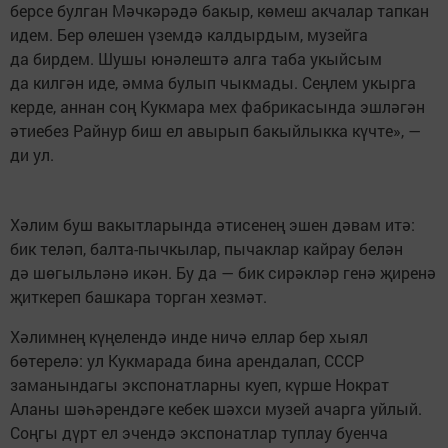
берсе булган Мәчкәрәдә бакыр, көмеш акчалар тапкан
идем. Бер өлешен үземдә калдырдым, музейга
да бирдем. Шушы юнәлештә алга таба укыйсым
да килгән иде, әмма булып чыкмады. Сеңлем укырга
керде, аннан соң Кукмара мех фабрикасында эшләгән
әтиебез Райнур биш ел авырып бакыйлыкка күчте», —
ди ул.
Хәлим буш вакытларында әтисенең эшен дәвам итә:
бик теләп, балта-пычкылар, пычаклар кайрау белән
дә шөгыльләнә икән. Бу да — бик сирәкләр генә җиренә
җиткереп башкара торган хезмәт.
Хәлимнең күңелендә инде ничә еллар бер хыял
бөтерелә: ул Кукмарада бина арендалап, СССР
заманындагы экспонатларны куеп, күрше Нократ
Аланы шәһәрендәге кебек шәхси музей ачарга уйлый.
Соңгы дүрт ел эчендә экспонатлар туплау буенча