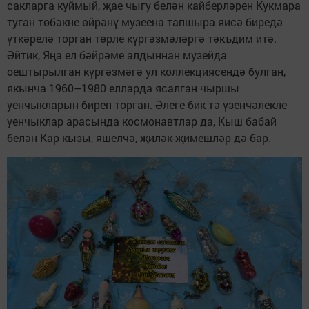
сакларга куймый, җае чыгу белән кайберләрен Кукмара
туган төбәкне өйрәнү музеена тапшыра яисә биредә
үткәрелә торган төрле күргәзмәләргә тәкъдим итә.
Әйтик, Яңа ел бәйрәме алдыннан музейда
оештырылган күргәзмәгә ул коллекциясендә булган,
якынча 1960–1980 елларда ясалган чыршы
уенчыкларын биреп торган. Әлеге бик тә үзенчәлекле
уенчыклар арасында космонавтлар да, Кыш бабай
белән Кар кызы, яшелчә, җиләк-җимешләр дә бар.