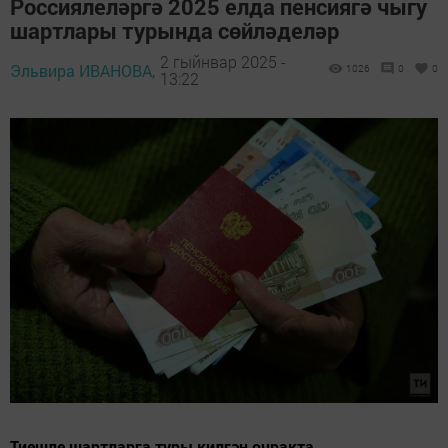
Россиялеләргә 2025 елда пенсиягә чыгу
шартлары турында сөйләделәр
2 гыйнвар 2025 -
Эльвира ИВАНОВА,
1026
0
0
13:22
Тиешле шартларга туры килгән очракта,