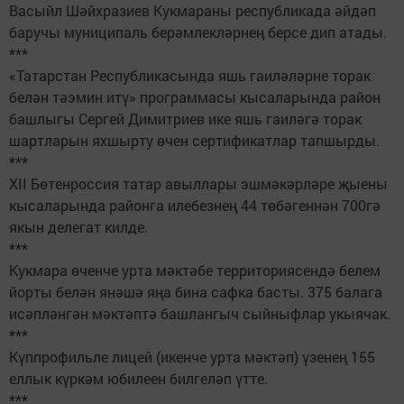
Васыйл Шәйхразиев Кукмараны республикада әйдәп
баручы муниципаль берәмлекләрнең берсе дип атады.
***
«Татарстан Республикасында яшь гаиләләрне торак
белән тәэмин итү» программасы кысаларында район
башлыгы Сергей Димитриев ике яшь гаиләгә торак
шартларын яхшырту өчен сертификатлар тапшырды.
***
XII Бөтенроссия татар авыллары эшмәкәрләре җыены
кысаларында районга илебезнең 44 төбәгеннән 700гә
якын делегат килде.
***
Кукмара өченче урта мәктәбе территориясендә белем
йорты белән янәшә яңа бина сафка басты. 375 балага
исәпләнгән мәктәптә башлангыч сыйныфлар укыячак.
***
Күппрофильле лицей (икенче урта мәктәп) үзенең 155
еллык күркәм юбилеен билгеләп үтте.
***