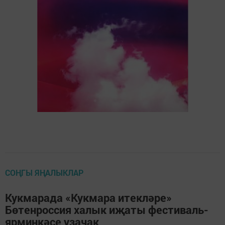
СОҢГЫ ЯҢАЛЫКЛАР
Кукмарада «Кукмара итекләре»
Бөтенроссия халык иҗаты фестиваль-
ярминкәсе узачак