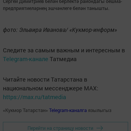
Сергей Димитриев белән берлектә райондагы оешма-
предприятиеләрнең эшчәнлеге белән танышты.
фото: Эльвира Иванова/ «Кукмор-информ»
Следите за самым важным и интересным в
Telegram-канале
Татмедиа
Читайте новости Татарстана в
национальном мессенджере MАХ:
https://max.ru/tatmedia
«Кукмор Татарстан»
Telegram-каналга
язылыгыз
Перейти на страницу новости