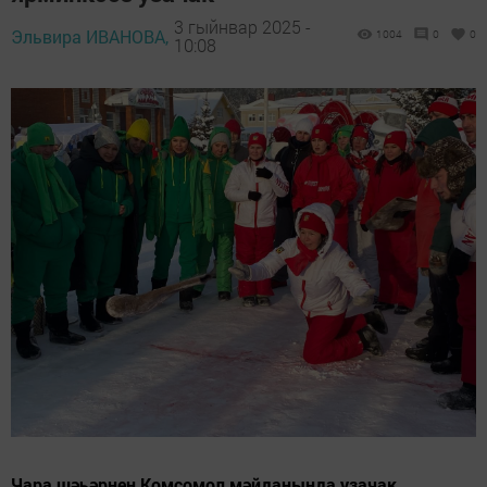
3 гыйнвар 2025 -
Эльвира ИВАНОВА,
1004
0
0
10:08
Чара шәһәрнең Комсомол мәйданында узачак.