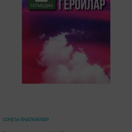
СОҢГЫ ЯҢАЛЫКЛАР