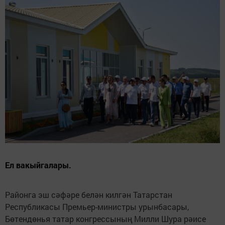
Ел вакыйгалары.
Районга эш сәфәре белән килгән Татарстан
Республикасы Премьер-министры урынбасары,
Бөтендөнья татар конгрессының Милли Шура рәисе