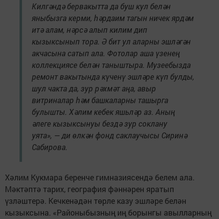
Килгәндә бервакытта да буш кул белән
яныбызга керми, һәрдаим тагын ничек ярдәм
итә алам, нәрсә алып килим дип
кызыксынып тора. Ә бит ул аларны эшләгән
акчасына сатып ала. Фотолар аша үзенең
коллекциясе белән таныштыра. Музеебызда
ремонт вакытында күченү эшләре күп булды,
шул чакта да, зур рәхмәт аңа, авыр
витриналар һәм башкаларны ташырга
булышты. Хәлим кебек яшьләр аз. Аның
әлеге кызыксынуы бездә зур соклану
уята», — ди өлкән фонд саклаучысы Сиринә
Сабирова.
Хәлим Кукмара беренче гимназиясендә белем ала.
Мәктәптә тарих, география фәннәрен яратып
үзләштерә. Кечкенәдән төрле казу эшләре белән
кызыксына. «Районыбызның иң борынгы авылларның