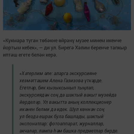
«Кукмара туган төбәкне өйрәнү музее минем икенче
йортым кебек», — ди ул. Бирегә Хәлим беренче тапкыр
иптәш егете белән керә.
«Хәтерлим әле: аларга экскурсияне
хезмәттәшем Алена Газизова үткәрде.
Егетләр, бик кызыксынып тыңлап,
экскурсиядән соң да шактый вакыт музейда
йөрделәр. Ул вакытта аның коллекционер
икәнен белми дә идек. Шул көннән соң
ул бездә ешрак була башлады, шактый
экспонатлар: фотоаппарат, журналлар,
акчалар, лампа һәм башка предметлар бирде.