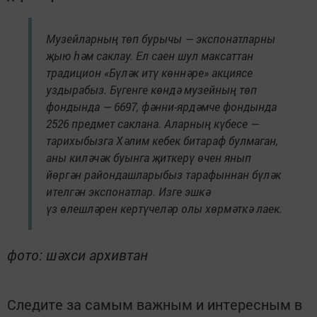
Музейларның төп бурычы — экспонатларны
җыю һәм саклау. Ел саен шул максаттан
традицион «Бүләк итү көннәре» акциясе
уздырабыз. Бүгенге көндә музейның төп
фондында — 6697, фәнни-ярдәмче фондында
2526 предмет саклана. Аларның күбесе —
тарихыбызга Хәлим кебек битараф булмаган,
аны киләчәк буынга җиткерү өчен янып
йөргән райондашларыбыз тарафыннан бүләк
ителгән экспонатлар. Изге эшкә
үз өлешләрен кертүчеләр олы хөрмәткә лаек.
фото: шәхси архивтан
Следите за самым важным и интересным в