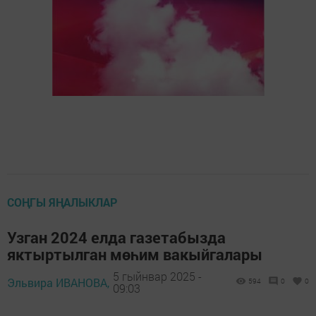
СОҢГЫ ЯҢАЛЫКЛАР
Узган 2024 елда газетабызда
яктыртылган мөһим вакыйгалары
5 гыйнвар 2025 -
Эльвира ИВАНОВА,
594
0
0
09:03