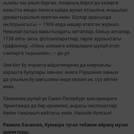
ныклы эш алып барган. Аларның берсе дә хәзерге
вакытта өендә теләсә кайда аунап ятмыйча, яхшылап
урнаштырылып куелган икән. Шулар арасында
иң борынгысы — 1909 елда нәшер ителгән журнал,
Николай патша вакытындагы китаплар, бакыр акчалар,
1738 елгы акча, фотоаппаратлар, төрле зурлыктагы
графиннар. «Менә элеккеге әйберләрне шулай итеп
сакларга тырышам», — ди ул.
Әле бит бу очракта өйдәгеләрнең дә хәерхаһлы
карашта булулары мөһим: әнисе Раушания ханым
да улының бу шөгыленә инде ияләнгән, сүз әйтми
икән.
Хәлимнең шулай ук Санкт-Петербург шәһәрендәге
Эрмитажда да бер иркенләп, андагы экспонатлар
белән танышып кайтасы килә. Насыйп булсын!
Рамилә Хәсәнова, Кукмара туган төбәкне өйрәнү музее
директоры: