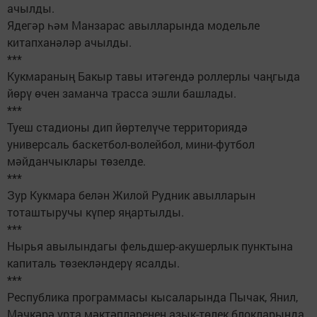
ачылды.
Ядегәр һәм Манзарас авылларында модельле
китапханәләр ачылды.
***
Кукмараның Бакыр тавы итәгендә роллерлы чаңгыда
йөрү өчен заманча трасса эшли башлады.
***
Туеш стадионы дип йөртелүче территориядә
универсаль баскетбол-волейбол, мини-футбол
мәйданчыклары төзелде.
***
Зур Кукмара белән Жилой Рудник авылларын
тоташтыручы күпер яңартылды.
***
Нырья авылындагы фельдшер-акушерлык пунктына
капиталь төзекләндерү ясалды.
***
Республика программасы кысаларында Пычак, Янил,
Мәчкәрә урта мәктәпләренең азык-төлек блокларында