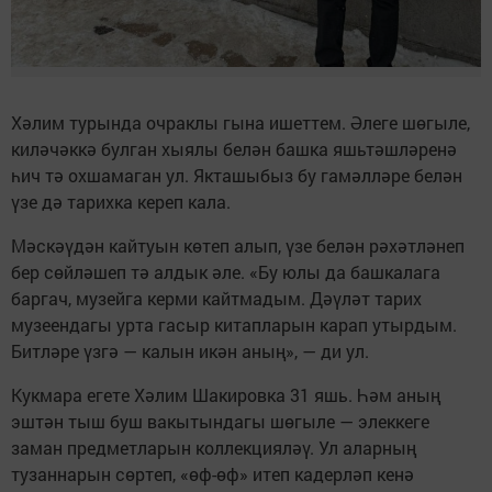
Хәлим турында очраклы гына ишеттем. Әлеге шөгыле,
киләчәккә булган хыялы белән башка яшьтәшләренә
һич тә охшамаган ул. Якташыбыз бу гамәлләре белән
үзе дә тарихка кереп кала.
Мәскәүдән кайтуын көтеп алып, үзе белән рәхәтләнеп
бер сөйләшеп тә алдык әле. «Бу юлы да башкалага
баргач, музейга керми кайтмадым. Дәүләт тарих
музеендагы урта гасыр китапларын карап утырдым.
Битләре үзгә — калын икән аның», — ди ул.
Кукмара егете Хәлим Шакировка 31 яшь. Һәм аның
эштән тыш буш вакытындагы шөгыле — элеккеге
заман предметларын коллекцияләү. Ул аларның
тузаннарын сөртеп, «өф-өф» итеп кадерләп кенә