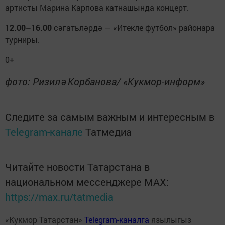
артисты Марина Карпова катнашында концерт.
12.00–16.00
сәгатьләрдә — «Итекле футбол» районара
турниры.
0+
фото: Ризилә Корбанова/ «Кукмор-информ»
Следите за самым важным и интересным в
Telegram-канале
Татмедиа
Читайте новости Татарстана в
национальном мессенджере MАХ:
https://max.ru/tatmedia
«Кукмор Татарстан»
Telegram-каналга
язылыгыз