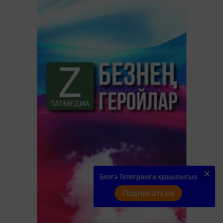
Безгә Телеграмга кушылыгыз
Подписаться