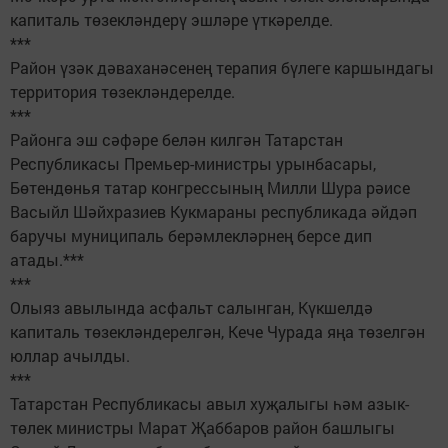
капиталь төзекләндерү эшләре үткәрелде.
***
Район үзәк дәваханәсенең терапия бүлеге каршындагы
территория төзекләндерелде.
***
Районга эш сәфәре белән килгән Татарстан
Республикасы Премьер-министры урынбасары,
Бөтендөнья татар конгрессының Милли Шура рәисе
Васыйл Шәйхразиев Кукмараны республикада әйдәп
баручы муниципаль берәмлекләрнең берсе дип
атады.***
***
Олыяз авылында асфальт салынган, Күкшелдә
капиталь төзекләндерелгән, Кече Чурада яңа төзелгән
юллар ачылды.
***
Татарстан Республикасы авыл хуҗалыгы һәм азык-
төлек министры Марат Җаббаров район башлыгы