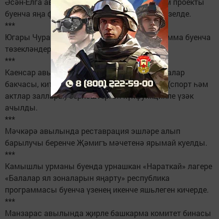
Әсән-Елга авылында «Сәламәтлек» илкүләм проекты
буенча яңа фельдшер-акушерлык пункты төзелде.
***
Югары Чура урта мәктәбе федераль программа буенча
төзекләндерелде.
***
Каенсар авылында башлангыч мәктәп, балалар
бакчасы, китапханә һәм универсаль залны (спорт һәм
актлар заллары) берләштергән күпфункцияле үзәк
ачылды.
***
Мәчкәрә авылында реставрация эшләре алып
барылучы беренче Җәмигъ мәчетенә ярымай куелды.
***
Камышлы урманы буенда урнашкан «Нараткай» лагере
«Балалар ял зоналарын яңарту» республика
программасы буенча үзенең икенче яшьлеген кичерде.
***
Манзарас авылында җирле башкарма комитет бинасы