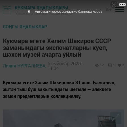
КУКМАРА ЯҢАЛЫКЛАРЫ
16+
4
Автоматическое закрытие баннера через
"Хезмәт даны" газетасы - Кукмара районы
СОҢГЫ ЯҢАЛЫКЛАР
Кукмара егете Хәлим Шакиров СССР
заманындагы экспонатларны куеп,
шәхси музей ачарга уйлый
5 гыйнвар 2025 -
Лилия НУРГАЛИЕВА,
651
0
0
11:04
Кукмара егете Хәлим Шакировка 31 яшь. Һәм аның
эштән тыш буш вакытындагы шөгыле — элеккеге
заман предметларын коллекцияләү.