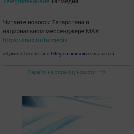
Telegram-канале
Татмедиа
Читайте новости Татарстана в
национальном мессенджере MАХ:
https://max.ru/tatmedia
«Кукмор Татарстан»
Telegram-каналга
язылыгыз
Перейти на страницу новости