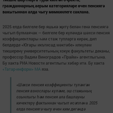
гражданнарның аерым категорияләре өчен пенсиягә
вакытыннан алда чыгу мөмкинлеге саклана.
2025 елда билгеле бер яшькә җитү белән генә пенсиягә
чыгып булмаячак — билгеле бер күләмдә шәхси пенсия
коэффициентлары һәм стаж тупларга кирәк, дип
белдерде «Югары икътисад мәктәбе» илкүләм
тикшеренү университетының хокук факультеты деканы,
профессор Вадим Виноградов «Прайм» агентлыгына.
Бу хакта РИА Новости агентлыгы хәбәр итә. Бу хакта
«Татар-информ» МА
яза.
«Шәхси пенсия коэффициенты түләнгән
пенсия взнослары күләме, эш стажының
озынлыгы һәм пенсия ала башлауны
кичектерү фактыннан чыгып исәпләнә. 2025
елда пенсиягә чыгу өчен ким дигәндә