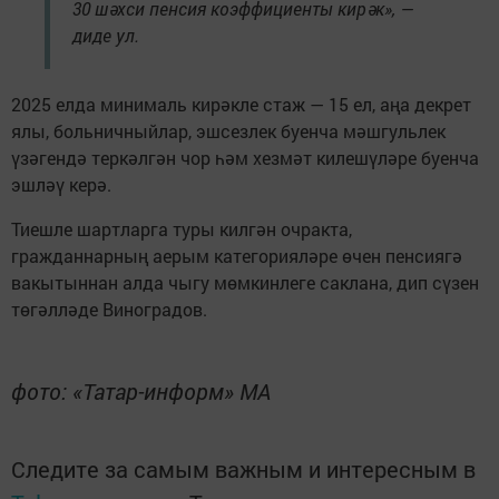
30 шәхси пенсия коэффициенты кирәк», —
диде ул.
2025 елда минималь кирәкле стаж — 15 ел, аңа декрет
ялы, больничныйлар, эшсезлек буенча мәшгульлек
үзәгендә теркәлгән чор һәм хезмәт килешүләре буенча
эшләү керә.
Тиешле шартларга туры килгән очракта,
гражданнарның аерым категорияләре өчен пенсиягә
вакытыннан алда чыгу мөмкинлеге саклана, дип сүзен
төгәлләде Виноградов.
фото: «Татар-информ» МА
Следите за самым важным и интересным в