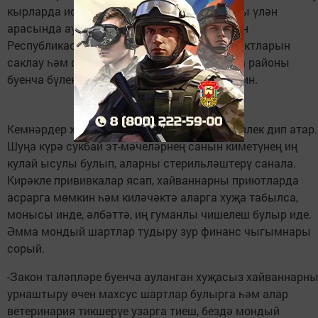
кырларда исә бу рөхсәт ителә, әмма аларны үлән
арасында аулау кыенлаша, - диде Татарстан
Республикасында хайваннар дөньясы объектларын
саклау һәм файдалану идарәсенең Кукмара районы
буенча бүлек җитәкчесе Рафаэль Заһидуллин.
Кемнәрдер хайваннарны юк итүне рәхимсезлек дип атар.
Шуңа күрә сукбай эт-мәчеләрнең санын киметүнең иң
кулай ысулы булып, аларны стерильләштерү санала.
Кирәкле прививкалар ясап, хайваннарны приютларда
асрарга мөмкин һәм киләчәктә аларга хуҗа табылса,
монысы инде, әлбәттә, иң гуманлы чишелеш булыр иде.
Әмма мондый шартлар тудыру зур финанс чыгымнары
сорый.
-Закон таләпләре буенча ауланган хуҗасыз хайваннарн
урнаштыру өчен махсус шартлар булырга һәм алар
ветеринария тикшерүе узарга тиеш, бездә мондый