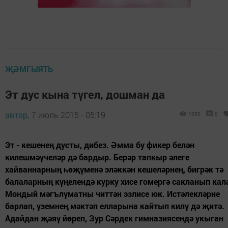
ҖӘМГЫЯТЬ
Эт дус кына түгел, дошман да
автор,
7 июль 2015 - 05:19
1030
0
Эт - кешенең дусты, дибез. Әмма бу фикер белән
килешмәүчеләр дә бардыр. Берәр тапкыр әлеге
хайваннарның һөҗүменә эләккән кешеләрнең, бигрәк тә
балаларның күңелендә курку хисе гомергә сакланып кал
Мондый мәгълүматны читтән эзлисе юк. Истәлекләрне
барлап, үземнең мәктәп елларына кайтып килү дә җитә.
Адайдан җәяү йөреп, Зур Сәрдек гимназиясендә укыган