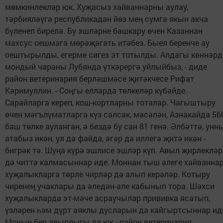
мөмкинлекләр юк. Хуҗасыз хайваннарны аулау,
тәрбияләүгә республикадан йөз мең сумга якын акча
бүленеп бирелә. Бу эшләрне башкару өчен Казаннан
махсус оешмага мөрәҗәгать итәбез. Быел беренче ау
оештырылды, егерме сигез эт тотылды. Алдагы көннәрд
мондый чараны Лубянда үткәрергә уйлыйбыз, - диде
район ветеринария берләшмәсе җитәкчесе Рифат
Кәримуллин. - Соңгы елларда төлкеләр күбәйде.
Сарайларга кереп, кош-кортларны тоталар. Чагыштыру
өчен мәгълүматларга күз салсак, мәсәлән, Азнакайда 56
баш төлке ауланган, ә бездә бу сан 81 генә. Әлбәттә, унн
атабыз икән, ул да файда, әгәр дә иллегә җитә икән -
бигрәк тә. Шуңа күрә эшлисе эшләр күп. Авыл җирлекләр
дә читтә калмасыннар иде. Моннан тыш әлеге хайванна
хуҗалыкларга төрле чирләр дә алып керәләр. Котыру
чиренең учаклары да әледән-әле кабынып тора. Шәхси
хуҗалыкларда эт-мәче асраучылар прививка ясатып,
үзләрен һәм дүрт аяклы дусларын да кайгыртсыннар ид
Моның бер авырлыгы да юк - район ветеринария