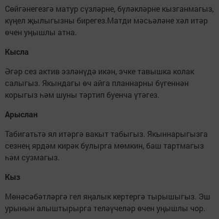
Сөйгәнегезгә матур сүзләрне, бүләкләрне кызганмагыз,
күңел җылыгызны бирегез.Матди мәсьәләне хәл итәр
өчен уңышлы атна.
Кысла
Әгәр сез актив эзләнүдә икән, эчке тавышка колак
салыгыз. Якындагы өч айга планнарны бүгеннән
корыгыз һәм шуны тәртип буенча үтәгез.
Арыслан
Табигатьтә ял итәргә вакыт табыгыз. Якыннарыгызга
сезнең ярдәм кирәк булырга мөмкин, баш тартмагыз
һәм сузмагыз.
Кыз
Мөнәсәбәтләргә гел яңалык кертергә тырышыгыз. Эш
урынын алыштырырга теләүчеләр өчен уңышлы чор.