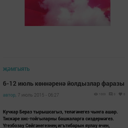
ҖӘМГЫЯТЬ
6-12 июль көннәренә йолдызлар фаразы
автор,
7 июль 2015 - 06:27
1003
0
0
Кучкар Бераз тырышсагыз, теләгәнегез чынга ашар.
Тискәре хис-тойгыларны башкаларга сиздермәгез.
Үгезбозау Сөйгәнегезнең игътибарын яулау өчен,