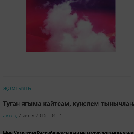
ҖӘМГЫЯТЬ
Туган ягыма кайтсам, күңелем тынычлан
автор,
7 июль 2015 - 04:14
Мин Удмуртия Республикасының иң матур җирендә урна