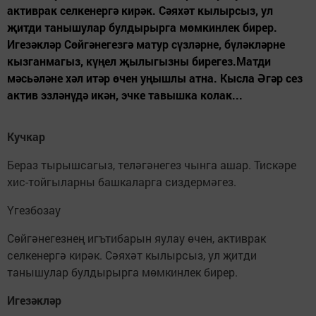
активрак селкенергә кирәк. Сәяхәт кылырсыз, ул
җитди танышулар булдырырга мөмкинлек бирер.
Игезәкләр Сөйгәнегезгә матур сүзләрне, бүләкләрне
кызганмагыз, күңел җылыгызны бирегез.Матди
мәсьәләне хәл итәр өчен уңышлы атна. Кысла Әгәр сез
актив эзләнүдә икән, эчке тавышка колак...
Кучкар
Бераз тырышсагыз, теләгәнегез чынга ашар. Тискәре
хис-тойгыларны башкаларга сиздермәгез.
Үгезбозау
Сөйгәнегезнең игътибарын яулау өчен, активрак
селкенергә кирәк. Сәяхәт кылырсыз, ул җитди
танышулар булдырырга мөмкинлек бирер.
Игезәкләр