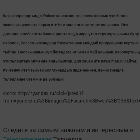
Казан аэропортында Үзбәкстаннан килгән пассажирның үзе белән
законсыз рәвештә сарык ите һәм мае алып килгәне ачыклана. Ник
дигәндә, илебезгә хайваннардагы ящур чире үтеп керү куркынычы булу
сәбәпле, Россельхознадзор Үзбәкстаннан мондый продукцияне кертүне
тыйган. Пассажирның кул йөгендәге ит белән май алынып, аэропортның
утильләштерү мичендә яндырылган, дип хәбәр итә news.mail.ru сайты.
Күчтәнәч итеп тыккан булганнардыр инде өеннән, ләкин тиешле
таләпләрне үтәмичә дә булмый.
фото: http://yandex.ru/clck/jsredir?
from=yandex.ru%3Bimages%2Fsearch%3Bweb%3B%3B&text
Следите за самым важным и интересным в
Telegram-канале
Татмедиа