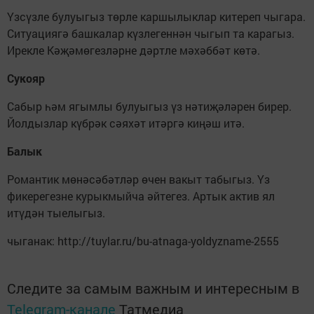
Үзсүзле булуыгыз төрле каршылыклар китереп чыгара.
Ситуациягә башкалар күзлегеннән чыгып та карагыз.
Ирекле Кәҗәмөгезләрне дәртле мәхәббәт көтә.
Сукояр
Сабыр һәм ягымлы булуыгыз үз нәтиҗәләрен бирер.
Йолдызлар күбрәк сәяхәт итәргә киңәш итә.
Балык
Романтик мөнәсәбәтләр өчен вакыт табыгыз. Үз
фикерегезне курыкмыйча әйтегез. Артык актив ял
итүдән тыелыгыз.
чыганак: http://tuylar.ru/bu-atnaga-yoldyzname-2555
Следите за самым важным и интересным в
Telegram-канале
Татмедиа