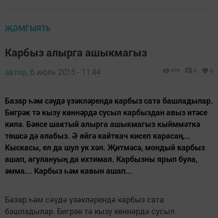
ҖӘМГЫЯТЬ
Карбыз алырга ашыкмагыз
автор,
6 июль 2015 - 11:44
973
0
0
Базар һәм сәүдә үзәкләрендә карбыз сата башладылар.
Бигрәк тә кызу көннәрдә сусыл карбыздан авыз итәсе
килә. Бәясе шактый алырга ашыкмагыз кыйммәткә
төшсә дә алабыз. Ә өйгә кайткач кисеп карасаң...
Кыскасы, ел да шул ук хәл. Җитмәсә, мондый карбыз
ашап, агулануың да ихтимал. Карбызны ярып була,
әмма... Карбыз һәм кавын ашап...
Базар һәм сәүдә үзәкләрендә карбыз сата
башладылар. Бигрәк тә кызу көннәрдә сусыл