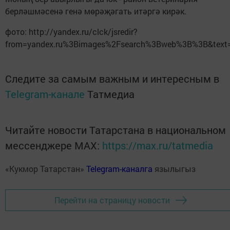
берләшмәсенә генә мөрәҗәгать итәргә кирәк.
фото: http://yandex.ru/clck/jsredir?
from=yandex.ru%3Bimages%2Fsearch%3Bweb%3B%3B&text
Следите за самым важным и интересным в
Telegram-канале
Татмедиа
Читайте новости Татарстана в национальном
мессенджере MАХ:
https://max.ru/tatmedia
«Кукмор Татарстан»
Telegram-каналга
язылыгыз
Перейти на страницу новости