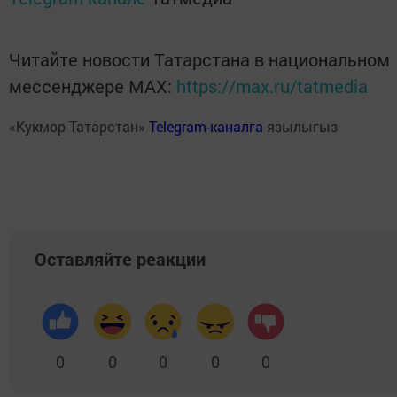
Читайте новости Татарстана в национальном
мессенджере MАХ:
https://max.ru/tatmedia
«Кукмор Татарстан»
Telegram-каналга
язылыгыз
Оставляйте реакции
0
0
0
0
0