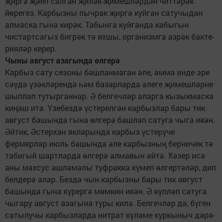
җиргә җәеп салган җиләк-җимешләрдән чит­тәрәк
йөрегез. Карбызны пычрак җиргә куйган сатучыдан
алмаска гына кирәк. Табынга куйганда кабыгын
чистартсагыз бигрәк тә яхшы, организмга азрак бак­те­
рияләр керер.
Чыны август азагында өлгерә
Карбыз сату сезоны башланмаган әле, әмма инде эре
сәүдә үзәкләрендә һәм базарларда әле­ге җимешләрне
шыплап тутырганнар. Ә белгечләр аларга кы­зык­мас­ка
киңәш итә. Үзебездә үсте­релгән карбызлар бары тик
август башында гына өлгерә башлап сатуга чыга икән.
Әйтик, Әстерхан якларында карбыз үстерүче
фермерлар июль башында әле карбызның берничек тә
табигый шартларда өлгерә алмавын әйтә. Хәзер исә
аны махсус ашламалы туфракка күмеп өлгер­тәләр, дип
белдерә алар. Бездә чын карбызны бары тик август
башында гына күрергә мөмкин икән. Ә күпләп сатуга
чыгару август азагына туры килә. Белгечләр дә, бүген
сатылучы карбызларда нитрат күләме куркыныч дәрә­