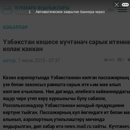
КУКМАРА ЯҢАЛЫКЛАРЫ
16+
"Хезмәт даны" газетасы - Кукмара районы
ХӘБӘРЛӘР
Үзбәкстан кешесе күчтәнәч сарык итенн
колак каккан
автор,
7 июль 2015 - 07:37
843
0
Казан аэропортында Үзбәкстаннан килгән пассажирның
үзе белән законсыз рәвештә сарык ите һәм мае алып
килгәне ачыклана. Ник дигәндә, илебезгә хайваннардаг
ящур чире үтеп керү куркынычы булу сәбәпле,
Россельхознадзор Үзбәкстаннан мондый продукцияне
кертүне тыйган. Пассажирның кул йөгендәге ит белән ма
алынып, аэропортның утильләштерү мичендә
яндырылган, дип хәбәр итә news.mail.ru сайты. Күчтәнәч.