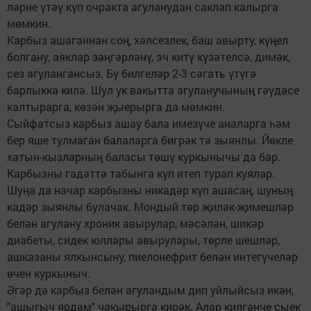
ләрне үтәү күп очракта агуланудан саклап калырга
мөмкин.
Карбыз ашаганнан соң, хәлсез­лек, баш авырту, күңел
болгану, аяклар зәңгәрләнү, эч китү күзә­телсә, димәк,
сез агулангансыз. Бу билгеләр 2-3 сәгать үтүгә
барлыкка килә. Шул ук вакытта агуланучының гәүдәсе
калтырарга, көзән җые­рырга да мөмкин.
Сыйфатсыз карбыз ашау бала имезүче аналарга һәм
бер яше тулмаган балаларга бигрәк тә зыянлы. Йөкле
хатын-кызларның баласы төшү куркынычы да бар.
Карбызны гадәттә табынга күп итеп турап куялар.
Шуңа да начар карбызны никадәр күп ашасаң, шуның
кадәр зыянлы булачак. Мондый төр җиләк-җимешләр
белән агулану хроник авырулар, мәсәлән, шикәр
диабеты, сидек юллары авырулары, төрле шеш­ләр,
ашказаны ялкынсыну, пиелонефрит белән инте­гү­челәр
өчен куркыныч.
Әгәр дә карбыз белән агуландым дип уйлыйсыз икән,
"ашыгыч ярдәм" чакырырга кирәк. Алар кил­гәнче сыек