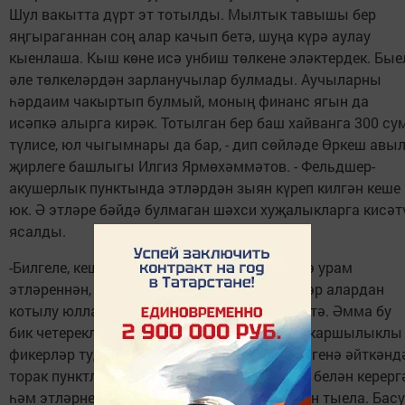
Шул вакытта дүрт эт тотылды. Мылтык тавышы бер
яңгыраганнан соң алар качып бетә, шуңа күрә аулау
кыенлаша. Кыш көне исә унбиш төлкене эләктердек. Бые
әле төлкеләрдән зарланучылар булмады. Аучыларны
һәрдаим чакыртып булмый, моның финанс ягын да
исәпкә алырга кирәк. Тотылган бер баш хайванга 300 су
түлисе, юл чыгымнары да бар, - дип сөйләде Өркеш авы
җирлеге башлыгы Илгиз Ярмөхәммәтов. - Фельдшер-
акушерлык пунктында этләрдән зыян күреп килгән кеше
юк. Ә этләре бәйдә булмаган шәхси хуҗалыкларга кисәт
ясалды.
-Билгеле, кешеләр бигрәк тә җәй көннәрендә урам
этләреннән, төлкеләрдән зарланалар. Күпләр алардан
котылу юлларын эзләп безгә мөрәҗәгать итә. Әмма бу
бик четерекле, кешеләр арасында да төрле каршылыклы
фикерләр тудыра торган мәсьәлә. Дөресен генә әйткәндә
торак пунктларга 200 метр кала утлы корал белән керерг
һәм этләрне ауларга ярамый, бу закон белән тыела. Басу