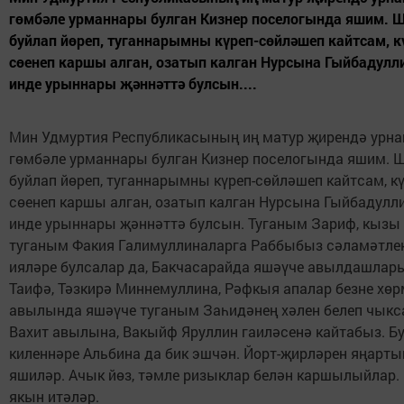
гөмбәле урманнары булган Кизнер поселогында яшим. 
буйлап йөреп, туганнарымны күреп-сөйләшеп кайтсам, к
сөенеп каршы алган, озатып калган Нурсына Гыйбадулл
инде урыннары җәннәттә булсын....
Мин Удмуртия Республикасының иң матур җирендә урна
гөмбәле урманнары булган Кизнер поселогында яшим. 
буйлап йөреп, туганнарымны күреп-сөйләшеп кайтсам, к
сөенеп каршы алган, озатып калган Нурсына Гыйбадулл
инде урыннары җәннәттә булсын. Туганым Зариф, кызы 
туганым Факия Галимуллиналарга Раббыбыз сәламәтлек б
ияләре булсалар да, Бакчасарайда яшәүче авылдашлары
Таифә, Тәзкирә Миннемуллина, Рәфкыя апалар безне хө
авылында яшәүче туганым Заһидәнең хәлен белеп чыкса
Вахит авылына, Вакыйф Яруллин гаиләсенә кайтабыз. Бу
киленнәре Альбина да бик эшчән. Йорт-җирләрен яңартып
яшиләр. Ачык йөз, тәмле ризыклар белән каршылыйлар.
якын итәләр.