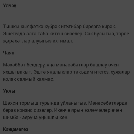
Үлчәү
Тышкы кыяфәткә күбрәк игътибар бирергә кирәк.
Эшегездә алга таба китеш сизелер. Сак булыгыз, төрле
җәрәхәтләр алуыгыз ихтимал.
Чаян
Мәхәббәт белдерү, яңа мөнәсәбәтләр башлау өчен
яхшы вакыт. Эштә яңалыклар тәкъдим итегез, хуҗалар
колак салмый калмас.
Укчы
Шәхси тормыш турында уйланыгыз. Мөнәсәбәтләрдә
бераз кризис сизелер. Икенче ярын эзләүчеләр өчен
шимбә - аеруча уңышлы көн.
Кәҗәмөгез