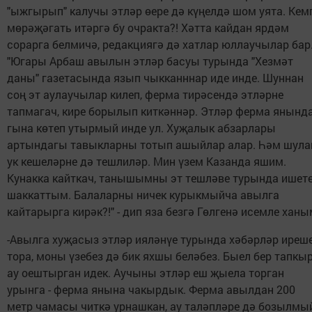
"ыжгырып" калучы этләр өере дә күңелдә шом уята. Кем
мөрәҗәгать итәргә бу очракта?! Хәтта кайдан ярдәм
сорарга белмичә, редакциягә дә хатлар юллаучылар бар
"Югары Арбаш авылын этләр басуы турында "Хезмәт
даны" газетасында язып чыкканннар иде инде. Шуннан
соң эт аулаучылар килеп, ферма тирәсендә этләрне
тапмагач, кире борылып киткәннәр. Этләр ферма янынд
гына көтеп утырмый инде ул. Хуҗалык абзарлары
артындагы тавыкларны тотып ашыйлар алар. Һәм шула
ук кешеләрне дә тешлиләр. Мин үзем Казанда яшим.
Кунакка кайткач, танышымны эт тешләве турында ишет
шаккаттым. Балаларны ничек курыкмыйча авылга
кайтарырга кирәк?!" - дип яза безгә Гөлгенә исемле ханы
-Авылга хуҗасыз этләр ияләнүе турында хәбәрләр иреш
тора, моны үзебез дә бик яхшы беләбез. Быел бер тапкы
ау оештырган идек. Аучыны этләр еш җыела торган
урынга - ферма янына чакырдык. Ферма авылдан 200
метр чамасы читкә урнашкан, ау таләпләре дә бозылмы