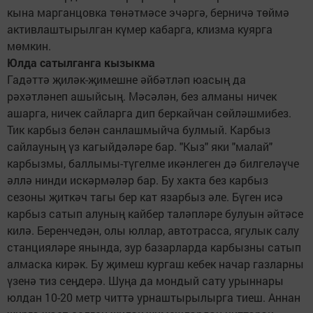
кына марганцовка төнәтмәсе эчәргә, бер­ничә төймә
активлаштырылган күмер кабарга, клизма куярга
мөмкин.
Юлда сатылганга кызыкма
Гадәттә җиләк-җимешне әй­бәт­ләп юасың да
рәхәтләнеп ашый­сың. Мәсәлән, без алманы ничек
ашарга, ничек сайларга дип беркайчан сөйләшмибез.
Тик карбыз белән санлашмыйча булмый. Карбыз
сайлауның үз кагыйдәләре бар. "Кыз" яки "малай"
карбызмы, баллымы-тү­гел­ме икәнлеген дә билгеләүче
әллә нинди искәрмә­ләр бар. Бу хакта без карбыз
сезоны җиткәч тагы бер кат язарбыз әле. Бүген исә
карбыз сатып алуның кайбер таләпләре булуын әйтәсе
килә. Беренчедән, олы юллар, автотрасса, ягулык салу
стан­цияләре янында, зур базарларда карбызны сатып
алмаска кирәк. Бу җимеш кургаш кебек начар газларны
үзенә тиз сеңдерә. Шуңа да мондый сату урыннары
юлдан 10-20 метр читтә урнаштырылырга тиеш. Аннан