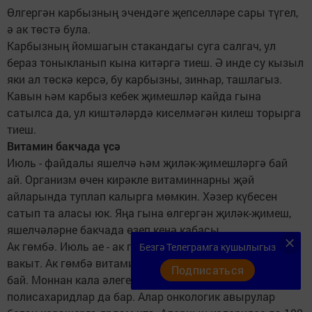
Өлгергән кар­бызның эчендәге җеп­селләре сары түгел,
ә ак төстә була.
Карбызның йомшагын стакандагы суга салгач, ул
бераз тонык­ланып кына китәргә тиеш. Ә инде су кызыл
яки ал төскә керсә, бу карбызны, зинһар, ташлагыз.
Кавын һәм карбыз кебек җимешләр кайда гына
сатылса да, ул киштәләрдә киселмәгән килеш торырга
тиеш.
Витамин бакчада үсә
Июль - файдалы яшелчә һәм җиләк-җимешләргә бай
ай. Организм өчен кирәкле витаминнарны җәй
айларында туплап калырга мөмкин. Хәзер күбесен
сатып та аласы юк. Яңа гына өлгергән җиләк-җимеш,
яшелчәләрне бакчада өзеп кенә кабасы.
Ак гөмбә. Июль ае - ак гөмбә җыю өчен менә дигән
Безгә Телеграмга кушылыгыз
вакыт. Ак гөмбә витаминнарга, аскорбин кислотасына
Подписаться
бай. Моннан кала әлеге гөмбәдә күкерт һәм
полисахаридлар да бар. Алар онкологик авырулар