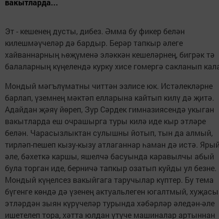
вакытларда...
Эт - кешенең дусты, дибез. Әмма бу фикер белән
килешмәүчеләр дә бардыр. Берәр тапкыр әлеге
хайваннарның һөҗүменә эләккән кешеләрнең, бигрәк тә
балаларның күңелендә курку хисе гомергә сакланып кала
Мондый мәгълүматны читтән эзлисе юк. Истәлекләрне
барлап, үземнең мәктәп елларына кайтып килү дә җитә.
Адайдан җәяү йөреп, Зур Сәрдек гимназиясендә укыган
вакытларда еш очрашырга туры килә иде кыр этләре
белән. Чарасызлыктан сулышны йотып, тын да алмый,
тирләп-пешеп кызу-кызу атлаганнар һаман дә истә. Яры
әле, бәхеткә каршы, яшелчә басуында каравылчы абый
була торган иде, берничә тапкыр озатып куйды ул безне.
Мондый күңелсез вакыйгага таручылар күптер. Бу тема
бүгенге көндә дә үзенең актуальлеген югалтмый, хуҗасы
этләрдән зыян күрүчеләр турында хәбәрләр әледән-әле
ишетелеп тора, хәтта юлдан үтүче машиналар артыннан