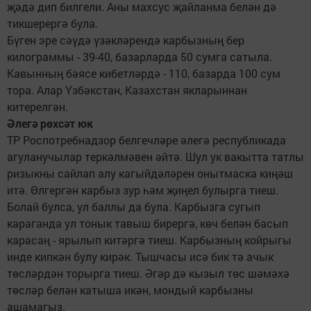
җәдә дип билгели. Аны махсус җайланма белән дә
тикшерергә була.
Бүген эре сәүдә үзәкләрендә карбызның бер
килограммы - 39-40, базарларда 50 сумга сатыла.
Кавынның бәясе кибетләрдә - 110, базарда 100 сум
тора. Алар Үзбәкстан, Казахстан якларыннан
китерелгән.
Әлегә рөхсәт юк
ТР Роспотребнадзор белгеч­ләре әлегә республикада
агуланучылар теркәлмәвен әйтә. Шул ук вакытта татлы
ризыкны сайлап алу кагыйдәләрен онытмаска киңәш
итә. Өлгергән карбыз зур һәм җиңел булырга тиеш.
Болай булса, ул баллы да була. Карбызга сугып
караганда ул тонык тавыш бирергә, көч белән басып
карасаң - ярылып китәргә тиеш. Кар­бызның койрыгы
инде кипкән булу кирәк. Тышчасы исә бик тә ачык
төсләрдән торырга тиеш. Әгәр дә кызыл төс шәмәхә
төсләр белән катыша икән, мондый карбызны
ашамагыз.