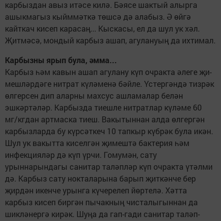
карбыздан авыз итәсе килә. Бәясе шактый алырга
ашыкмагыз кыйммәткә төшсә дә алабыз. Ә өйгә
кайткач кисеп карасаң... Кыскасы, ел да шул ук хәл.
Җитмәсә, мондый карбыз ашап, агулануың да ихтимал.
Карбызны ярып була, әмма...
Карбыз һәм кавын ашап агулану күп очракта әлеге җи­
меш­ләрдәге нитрат күләменә бәйле. Үстергәндә тизрәк
өлгерсен дип аларны махсус ашламалар белән
эшкәртәләр. Карбызда тиешле нитратлар күлә­ме 60
мг/кгдан арт­маска тиеш. Вакытыннан алда өлгергән
карбызларда бу күрсәт­кеч 10 тапкыр күбрәк була икән.
Шул ук вакытта киселгән җи­мештә бактерия һәм
инфекция­ләр дә күп үрчи. Гомумән, сату
урыннарындагы санитар та­ләп­ләр күп очракта үтәлми
дә. Карбыз сату нокталарына барып җиткәнче бер
җирдән икенче урын­га күчерелеп йөр­телә. Хәтта
карбыз кисеп биргән пычак­ның чисталыгыннан да
шикләнергә кирәк. Шуңа да гап-гади санитар таләп­