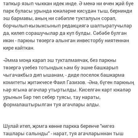
тапкыр язып чыккан идек инде. Ә менә ни өчен җәй буе
парк буласы урында юкәләрне кисүдән тыш, бернинди
эш бармавы, аның ни сәбәпле тукталуын сорап,
борчылып-кызыксынып редакциягә шалтыратучылар
да, килеп сорашучылар да күп булды. Сәбәбе булган
икән - паркны төзергә алынган инвесторбу ниятеннән
кире кайткан.
-Әмма моңа карап эш тукталмаячак, без паркны
төзергә үзебез тотындык һәм бу эшне башкарып
чыгачакбыз дип ышанам, - диде поселок башкарма
комитеты җитәкчесе Фаил Газизов. -Әнә, бүген паркның
һәр ягына агачлар утыртылды. Киселгән карт юкәләр
урынын 5әр төп себер туясы, тау нараты,
формалаштырылган туя агачлары алды.
Шулай итеп, җомга көнне паркка беренче "нигез
ташлары салынды" - нарат, туя агачларыннан тыш