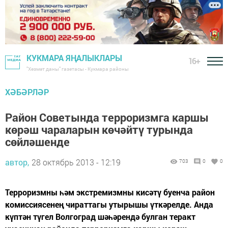
КУКМАРА ЯҢАЛЫКЛАРЫ
16+
"Хезмәт даны" газетасы - Кукмара районы
ХӘБӘРЛӘР
Район Советында терроризмга каршы
көрәш чараларын көчәйтү турында
сөйләшенде
автор,
28 октябрь 2013 - 12:19
703
0
0
Терроризмны һәм экстремизмны кисәтү буенча район
комиссиясенең чираттагы утырышы үткәрелде. Анда
күптән түгел Волгоград шәһәрендә булган теракт