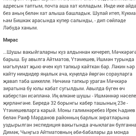
адресын таптым, почта аша хат юлладым. Инде ике айд
без аның белән хат алыша башладык. Шулай итеп, Кукм
һәм Бишкәк арасында күпер салынды, - дип сөйләде
Ләбүдә ханым.
Мирас
...Шушы вакыйгаларны күз алдыннан кичереп, Мәчкәрәг
барыш. Бу авылга Айтматов, Үтәмешев, Ишмән турында
мәгълүмат җыю өчен күп тапкыр кайткан бар. Ләкин һәр
кайту ниндидер яңалык ача, күңелдә йөргән сорауларга
җавап таба шикелле. Ничәмә тапкыр ураган Мәчкәрә
зиратына бу юлы кабат сугылдым. Авылда бүген өч
каберстан исәпләнә. Иң өлкәне шушы - Ишмәннәр нәселе
җирләнгәне. Биредә 32 борынгы кабер ташының 23е -
Үтәмешевларга карый. Моны галимнәребез Ирек Һадиев
белән Раиф Мәрданов районның барлык зиратларына
уздырылган экспедиция вакытында ачыклаган булганна
Димәк, Чыңгыз Айтматовның әби-бабалары да монда