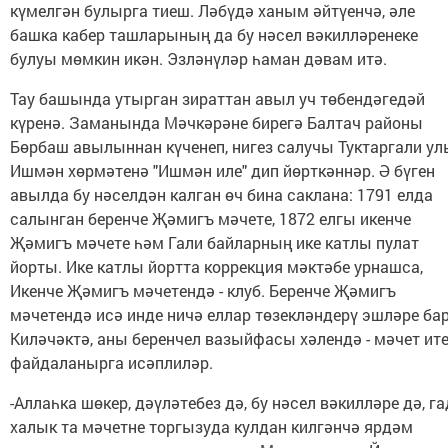
күмелгән булырга тиеш. Ләбүдә ханым әйтүенчә, әле
башка кабер ташларының да бу нәсел вәкилләренеке
булуы мөмкин икән. Эзләнүләр һаман дәвам итә.
Тау башында утырган зираттан авыл уч төбендәгедәй
күренә. Заманында Мәчкәрәне бирегә Балтач районы
Бөрбаш авылыннан күченеп, нигез салучы Туктаргали ул
Ишмән хөрмәтенә "Ишмән иле" дип йөрткәннәр. Ә бүген
авылда бу нәселдән калган өч бина саклана: 1791 елда
салынган беренче Җәмигъ мәчете, 1872 елгы икенче
Җәмигъ мәчете һәм Гали байларның ике катлы пулат
йорты. Ике катлы йортта коррекция мәктәбе урнашса,
Икенче Җәмигъ мәчетендә - клуб. Беренче Җәмигъ
мәчетендә исә инде ничә еллар төзекләндерү эшләре бар
Киләчәктә, аны беренчел вазыйфасы хәлендә - мәчет ит
файдаланырга исәплиләр.
-Аллаһка шөкер, дәүләтебез дә, бу нәсел вәкилләре дә, г
халык та мәчетне торгызуда кулдан килгәнчә ярдәм