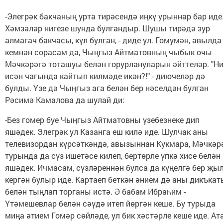
-Элегрәк бакчаның урта тирәсендә иңкү урыннар бар иде
Хәмзәләр нигезе шунда булгандыр. Шушы тирәдә зур
алмагач бакчасы, күл булган, - диде ул. Гомумән, авылда
кемнән сорасам да, Чыңгыз Айтматовның чыбык очы
Мәчкәрәгә тоташуы белән горурлануларын әйттеләр. "Н
исән чагында кайтып килмәде икән?!" - диючеләр дә
булды. Үзе дә Чыңгыз ага белән бер нәселдән булган
Рәсимә Камалова да шулай ди:
-Без гомер буе Чыңгыз Айтматовны үзебезнеке дип
яшәдек. Элегрәк ул Казанга еш килә иде. Шулчак аны
телевизордан күрсәткәндә, авызыннан Кукмара, Мәчкәр
турында да сүз ишетәсе килеп, бертөрле үпкә хисе белән
яшәдек. Ичмасам, сүзләреннән булса да күңелгә бер җы
кергән булыр иде. Картаеп беткән әнием дә аны дикъкат
белән тыңлап торганы истә. Ә бабам Ибраһим -
Үтәмешевлар белән сәүдә итеп йөргән кеше. Бу турыда
миңа әтием Гомәр сөйләде, ул бик хәстәрле кеше иде. Ата