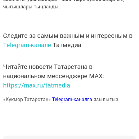
чыгышлары тыңланды.
Следите за самым важным и интересным в
Telegram-канале
Татмедиа
Читайте новости Татарстана в
национальном мессенджере MАХ:
https://max.ru/tatmedia
«Кукмор Татарстан»
Telegram-каналга
язылыгыз