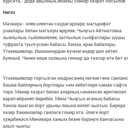
күрсәтә, - диде авылның имамы Мөнир хәзрәт Йосыпов.
Нигез
Мәчкәрә - элек-электән сәүдәгәрләре, мәгърифәт
учаклары белән мәгълүм җирлек. Чыңгыз Айтматовка
зыялылык, гыйлемлелек, затлылык сыйфатлары шушы
туфракта туып-үскән бабасы Хәмзә, ерак бабалары
Үтәмешевлар, Ишмәннәрдән күчмәгәндер дип әйтеп
булмый. Чөнки кеше холкына геннар да тәэсир итә бит әл
Үтәмешевлар торгызган мәдрәсәнең нигезе генә сакланс
башка байларның йортлары һәм кибетләре һаман сафта
тора. Мөнир хәзрәт белән аларның һәммәсен җентекләп
карап-өйрәнеп йөрибез. Менә Чыңгыз аганың бабасы
Хәмзә яшәгән йорт урыны янына килеп чыктык. Биредә
хәзер Хәкимовлар гаиләсе гомер итә. Әлеге йорт
хуҗабикәсе Мөнәвәрә ханым безне бәрәңге бакчасына
алып чыкты: