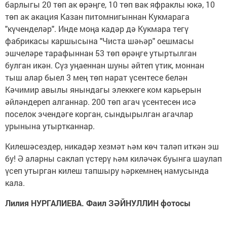
барлыгы 20 төп ак өрәңге, 10 төп вак яфраклы юкә, 10
төп ак акация Казан питомнигыннан Кукмарага
"күченделәр". Инде моңа кадәр дә Кукмара тегү
фабрикасы каршысына "Чиста шәһәр" оешмасы
эшчеләре тарафыннан 53 төп өрәңге утыртылган
булган икән. Сүз уңаеннан шуны әйтеп үтик, моннан
тыш алар быел 3 мең төп нарат үсентесе белән
Кәчимир авылы янындагы элеккеге ком карьерын
әйләндереп алганнар. 200 төп агач үсентесен исә
поселок эчендәге корган, сындырылган агачлар
урынына утыртканнар.
Килешәсездер, никадәр хезмәт һәм көч таләп иткән эш
бу! Ә аларны саклап үстерү һәм киләчәк буынга шаулап
үсеп утырган килеш тапшыру һәркемнең намусында
кала.
Лилия НУРГАЛИЕВА. Фаил ЗӘЙНУЛЛИН фотосы