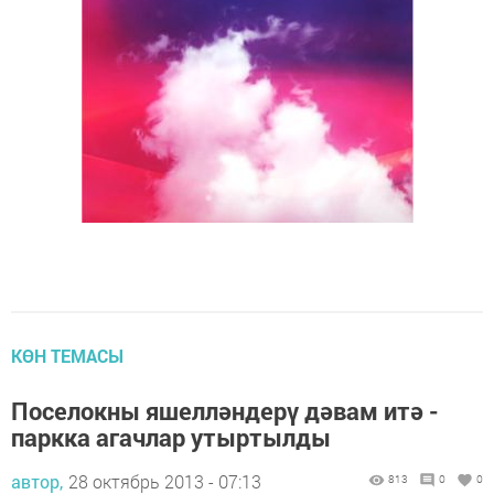
КӨН ТЕМАСЫ
Поселокны яшелләндерү дәвам итә -
паркка агачлар утыртылды
автор,
28 октябрь 2013 - 07:13
813
0
0