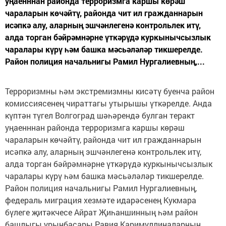
уңаенннан районда терроризмга каршы көрәш
чараларын көчәйтү, районда чит ил гражданнарын
исәпкә алу, аларның эшчәнлегенә контрольлек итү,
алда торган бәйрәмнәрне үткәрүдә куркынычсызлык
чаралары күрү һәм башка мәсьәләләр тикшерелде.
Район полиция начальнигы Рамил Нургалиевның,...
Терроризмны һәм экстремизмны кисәтү буенча район
комиссиясенең чираттагы утырышы үткәрелде. Анда
күптән түгел Волгоград шәһәрендә булган теракт
уңаенннан районда терроризмга каршы көрәш
чараларын көчәйтү, районда чит ил гражданнарын
исәпкә алу, аларның эшчәнлегенә контрольлек итү,
алда торган бәйрәмнәрне үткәрүдә куркынычсызлык
чаралары күрү һәм башка мәсьәләләр тикшерелде.
Район полиция начальнигы Рамил Нургалиевның,
федераль миграция хезмәте идарәсенең Кукмара
бүлеге җитәкчесе Айрат Җиһаншинның һәм район
башлыгы урынбасары Равия Каримуллиналарның