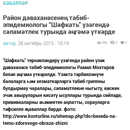
ХӘБӘРЛӘР
Район дәваханәсенең табиб-
эпидемиологы “Шәфкать” үзәгендә
сәламәтлек турында әңгәмә үткәрде
автор,
28 октябрь 2013 - 10:19
684
0
0
"Шәфкать" тернәкләндерү үзәгендә район үзәк
дәваханәсе табиб-эпидемиологы Рамил Мохтаров
белән әңгәмә үткәрелде. Үзәктә тәрбияләнүче
балаларга һәм хезмәткәрләргә табиб гриппны
булдырмау чаралары, сәламәтлекне ныгыту, кискен
эчәк авыруларын кисәтү ысуллары турында сөйләде,
прививкаларны әһәмиятен аңлатты, сорауларга
тәфсилле җаваплар бирде. фото:
http://www.konturline.ru/sitemap.php?do=beseda-na-
temu-zdorovogo-obraza-zhizni