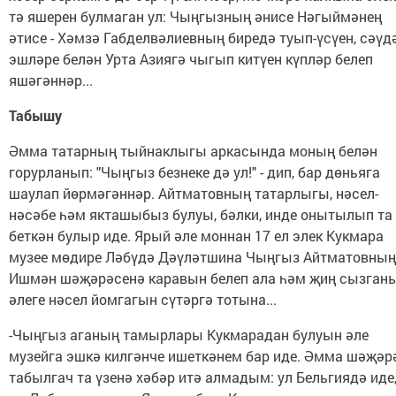
тә яшерен булмаган ул: Чыңгызның әнисе Нәгыймәнең
әтисе - Хәмзә Габделвәлиевның биредә туып-үсүен, сәүд
эшләре белән Урта Азиягә чыгып китүен күпләр белеп
яшәгәннәр...
Табышу
Әмма татарның тыйнаклыгы аркасында моның белән
горурланып: "Чыңгыз безнеке дә ул!" - дип, бар дөньяга
шаулап йөрмәгәннәр. Айтматовның татарлыгы, нәсел-
нәсәбе һәм якташыбыз булуы, бәлки, инде онытылып та
беткән булыр иде. Ярый әле моннан 17 ел элек Кукмара
музее мөдире Ләбүдә Дәүләтшина Чыңгыз Айтматовның
Ишмән шәҗәрәсенә каравын белеп ала һәм җиң сызган
әлеге нәсел йомгагын сүтәргә тотына...
-Чыңгыз аганың тамырлары Кукмарадан булуын әле
музейга эшкә килгәнче ишеткәнем бар иде. Әмма шәҗәр
табылгач та үзенә хәбәр итә алмадым: ул Бельгиядә иде,