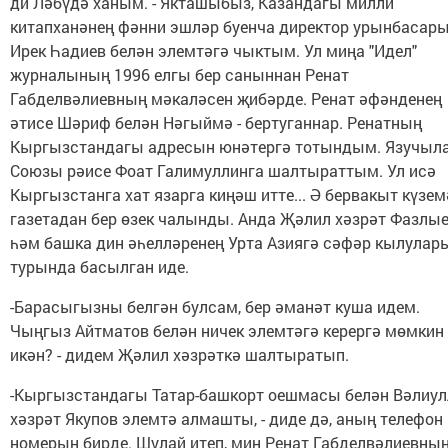
ди Ләбүдә ханым. - Якташыбыз, Казандагы милли
китапханәнең фәнни эшләр буенча директор урынбасар
Ирек Һадиев белән элемтәгә чыктым. Ул миңа "Идел"
журналының 1996 елгы бер саныннан Ренат
Габделвәлиевның мәкаләсен җибәрде. Ренат әфәнденең
әтисе Шәриф белән Нәгыймә - бертуганнар. Ренатның
Кыргызстандагы адресын юнәтергә тотындым. Язучыл
Союзы рәисе Фоат Галимуллинга шалтыраттым. Ул исә
Кыргызстанга хат язарга киңәш итте... Ә бервакыт күзем
газетадан бер өзек чалынды. Анда Җәлил хәзрәт Фазлы
һәм башка дин әһелләренең Урта Азиягә сәфәр кылулар
турында басылган иде.
-Барасыгызны белгән булсам, бер әманәт куша идем.
Чыңгыз Айтматов белән ничек элемтәгә керергә мөмкин
икән? - дидем Җәлил хәзрәткә шалтыратып.
-Кыргызстандагы Татар-башкорт оешмасы белән Вәлиул
хәзрәт Якупов элемтә алмашты, - диде дә, аның телефон
номерын бирде. Шулай итеп, мин Ренат Габделвәлиевны