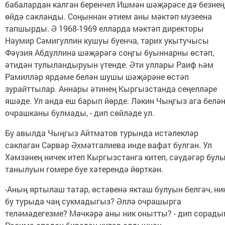
бабалардан калган беренчел Ишмән шәҗәрәсе дә безнең
өйдә сакланды. Соңыннан әтием аны мәктәп музеена
тапшырды. Ә 1968-1969 елларда мәктәп директоры
Наумир Сәмигуллин кушуы буенча, тарих укытучысы
Фәүзия Абдуллина шәҗәрәгә соңгы буыннарны өстәп,
әтидән тулыландыруын үтенде. Әти уллары Раиф һәм
Рамилләр ярдәме белән шушы шәҗәрәне өстәп
зурайттылар. Аннары әтинең Кыргызстанда сеңелләре
яшәде. Ул анда еш барып йөрде. Ләкин Чыңгыз ага белә
очрашканы булмады, - дип сөйләде ул.
Бу авылда Чыңгыз Айтматов турында истәлекләр
саклаган Сәрвәр Әхмәтгалиева инде вафат булган. Ул
Хәмзәнең ничек итеп Кыргызстанга китеп, сәүдәгәр бул
танылуын гомере буе хәтерендә йөрткән.
-Аның яртылаш татар, өстәвенә якташ булуын белгәч, ни
бу турыда чаң сукмадыгыз? Әллә очрашырга
теләмәдегезме? Мәчкәрә аны ник онытты? - дип сорад