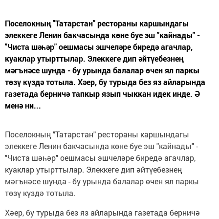
Поселокның "Татарстан" рестораны каршындагы
элеккеге Ленин бакчасында көне буе эш "кайнады" -
"Чиста шәһәр" оешмасы эшчеләре биредә агачлар,
куаклар утырттылар. Элеккеге дип әйтүебезнең
мәгънәсе шунда - бу урында балалар өчен ял паркы
төзү күздә тотыла. Хәер, бу турыда без яз айларында
газетада берничә тапкыр язып чыккан идек инде. Ә
менә ни...
Поселокның "Татарстан" рестораны каршындагы
элеккеге Ленин бакчасында көне буе эш "кайнады" -
"Чиста шәһәр" оешмасы эшчеләре биредә агачлар,
куаклар утырттылар. Элеккеге дип әйтүебезнең
мәгънәсе шунда - бу урында балалар өчен ял паркы
төзү күздә тотыла.
Хәер, бу турыда без яз айларында газетада берничә