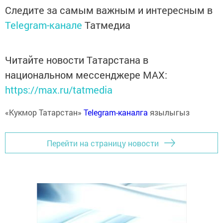
Следите за самым важным и интересным в
Telegram-канале
Татмедиа
Читайте новости Татарстана в
национальном мессенджере MАХ:
https://max.ru/tatmedia
«Кукмор Татарстан»
Telegram-каналга
язылыгыз
Перейти на страницу новости