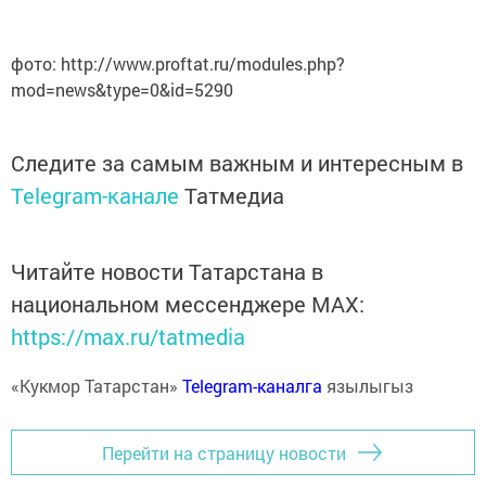
фото: http://www.proftat.ru/modules.php?
mod=news&type=0&id=5290
Следите за самым важным и интересным в
Telegram-канале
Татмедиа
Читайте новости Татарстана в
национальном мессенджере MАХ:
https://max.ru/tatmedia
«Кукмор Татарстан»
Telegram-каналга
язылыгыз
Перейти на страницу новости