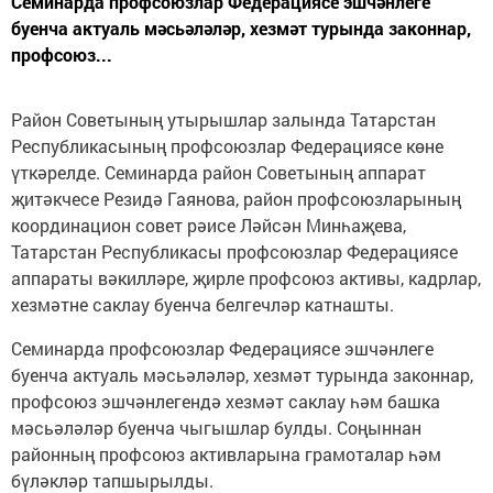
Семинарда профсоюзлар Федерациясе эшчәнлеге
буенча актуаль мәсьәләләр, хезмәт турында законнар,
профсоюз...
Район Советының утырышлар залында Татарстан
Республикасының профсоюзлар Федерациясе көне
үткәрелде. Семинарда район Советының аппарат
җитәкчесе Резидә Гаянова, район профсоюзларының
координацион совет рәисе Ләйсән Минһаҗева,
Татарстан Республикасы профсоюзлар Федерациясе
аппараты вәкилләре, җирле профсоюз активы, кадрлар,
хезмәтне саклау буенча белгечләр катнашты.
Семинарда профсоюзлар Федерациясе эшчәнлеге
буенча актуаль мәсьәләләр, хезмәт турында законнар,
профсоюз эшчәнлегендә хезмәт саклау һәм башка
мәсьәләләр буенча чыгышлар булды. Соңыннан
районның профсоюз активларына грамоталар һәм
бүләкләр тапшырылды.