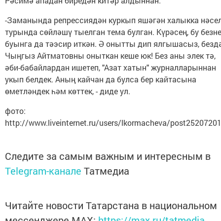
Рәсимә ападан биредән китәр алдыннан.
-Заманында репрессиядән куркып яшәгән халыкка нәсе
турында сөйләшү тыелган тема булган. Күрәсең, бу безн
буынга да тәэсир иткән. Ә онытты дип ялгышасыз, безд
Чыңгыз Айтматовны оныткан кеше юк! Без аны элек тә,
әби-бабайлардан ишетеп, "Азат хатын" журналларыннан
укып белдек. Аның кайчан да булса бер кайтасына
өметләндек һәм көттек, - диде ул.
фото:
http://www.liveinternet.ru/users/lkormacheva/post2520720
Следите за самым важным и интересным в
Telegram-канале
Татмедиа
Читайте новости Татарстана в национальном
мессенджере MАХ:
https://max.ru/tatmedia