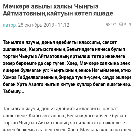
Мәчкәрә авылы халкы Чыңгыз
Айтматовның кайтуын көтеп яшәде
автор,
28 октябрь 2013 - 11:12
892
0
Танылган язучы, дөнья әдәбияты классигы, сәясәт
эшлеклесе, Кыргызстанның Бельгиядәге илчесе булып
торган Чыңгыз Айтматовның яртылаш татар икәнлеге
хәзер беркемгә дә сер түгел. Хәер, Мәчкәрә халкына элек
яшерен булмаган ул: Чыңгызның әнисе Нәгыймәнең әтисе
Хәмзә Габделвәлиевның биредә туып-үсүен, сәүдә эшләр
белән Урта Азиягә чыгып китүен күпләр белеп яшәгәннәр.
Табышу...
Танылган язучы, дөнья әдәбияты классигы, сәясәт
эшлеклесе, Кыргызстанның Бельгиядәге илчесе булып
торган Чыңгыз Айтматовның яртылаш татар икәнлеге
хәзер беркемгә дә сер түгел. Хәер, Мәчкәрә халкына элек