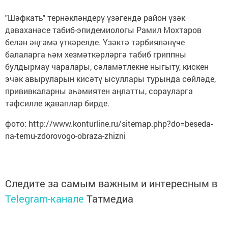
"Шәфкать" тернәкләндерү үзәгендә район үзәк
дәваханәсе табиб-эпидемиологы Рамил Мохтаров
белән әңгәмә үткәрелде. Үзәктә тәрбияләнүче
балаларга һәм хезмәткәрләргә табиб гриппны
булдырмау чаралары, сәламәтлекне ныгыту, кискен
эчәк авыруларын кисәтү ысуллары турында сөйләде,
прививкаларны әһәмиятен аңлатты, сорауларга
тәфсилле җаваплар бирде.
фото: http://www.konturline.ru/sitemap.php?do=beseda-
na-temu-zdorovogo-obraza-zhizni
Следите за самым важным и интересным в
Telegram-канале
Татмедиа