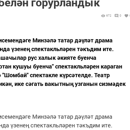
белән горурландык
672
0
исемендәге Минзәлә татар дәүләт драма
нда үзенең спектакльләрен тәкъдим ите.
ашачылар рус халык әкияте буенча
уртан кушуы буенча" спектакльләрен караган
ә "Шомбай" спектакле күрсәтелде. Театр
икән, ике сәгать вакытның узганын сизмәдек
исемендәге Минзәлә татар дәүләт драма
да үзенең спектакльләрен тәкъдим ите.