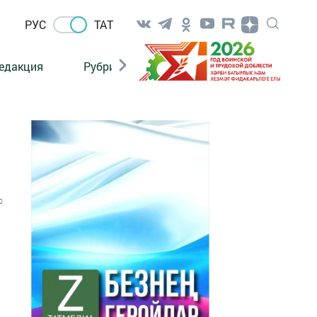
РУС
ТАТ
едакция
Рубрикалар
0