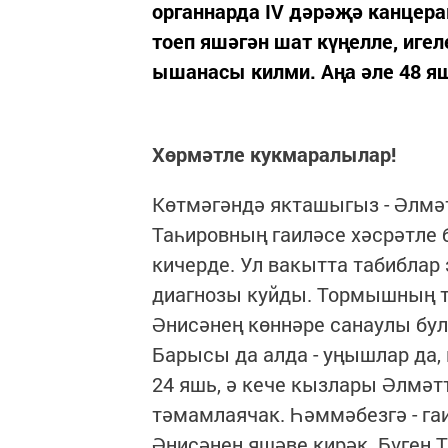
органнарда IV дәрәҗә канцер
тоеп яшәгән шат күңелле, иге
ышанасы килми. Аңа әле 48 яшь
Хөрмәтле кукмаралылар!
Көтмәгәндә якташыгыз - Әлмә
Таһировның гаиләсе хәсрәтле 
кичерде. Ул вакытта табиблар
диагнозы куйды. Тормышның тә
Әнисәнең көннәре санаулы бул
Барысы да алда - уңышлар да,
24 яшь, ә кече кызлары Әлмә
тәмамлаячак. Һәммәбезгә - га
Әнисәнең яшәве кирәк. Бүген 