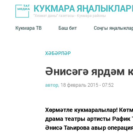
КУКМАРА ЯҢАЛЫКЛА
"Хезмәт даны" газетасы - Кукмара районы
Кукмара ТВ
Баш бит
Соңгы яңалыкла
ХӘБӘРЛӘР
Әнисәгә ярдәм 
автор,
18 февраль 2015 - 07:52
Хөрмәтле кукмаралылар! Көтм
драма театры артисты Рафик 
Әнисә Таһирова авыр операция