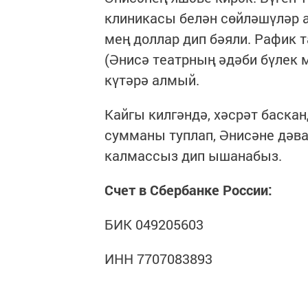
клиникасы белән сөйләшүләр 
мең доллар дип бәяли. Рафик 
(Әнисә театрның әдәби бүлек 
күтәрә алмый.
Кайгы килгәндә, хәсрәт баскан
сумманы туплап, Әнисәне дәва
калмассыз дип ышанабыз.
Счет в Сбербанке России:
БИК 049205603
ИНН 7707083893