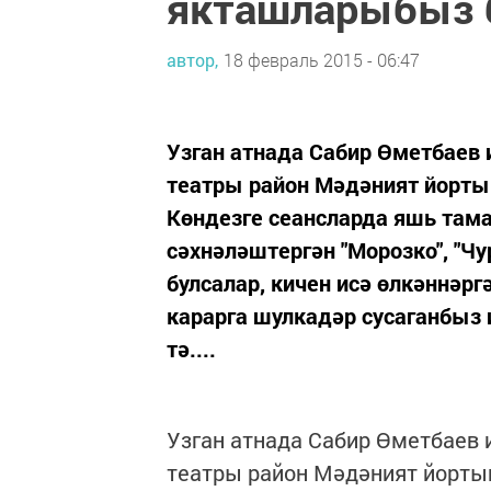
якташларыбыз 
автор,
18 февраль 2015 - 06:47
Узган атнада Сабир Өметбаев 
театры район Мәдәният йорты
Көндезге сеансларда яшь там
сәхнәләштергән "Морозко", "Ч
булсалар, кичен исә өлкәннәрг
карарга шулкадәр сусаганбыз 
тә....
Узган атнада Сабир Өметбаев 
театры район Мәдәният йортын