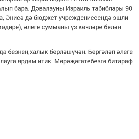
алып бара. Дәвалауны Израиль табиблары 90
та, Әнисә дә бюджет учреждениесендә эшли
мөдире), әлеге сумманы үз көчләре белән
да безнең халык берләшүчән. Бергәләп әлеге
лауга ярдәм итик. Мөрәҗәгатебезгә битараф