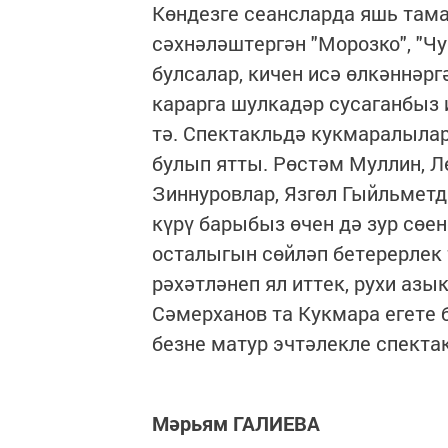
Көндезге сеансларда яшь там
сәхнәләштергән "Морозко", "Ч
булсалар, кичен исә өлкәннәрг
карарга шулкадәр сусаганбыз 
тә. Спектакльдә кукмаралыла
булып ятты. Рөстәм Муллин, 
Зиннуровлар, Язгөл Гыйльмет
күрү барыбыз өчен дә зур сөе
осталыгын сөйләп бетерерлек
рәхәтләнеп ял иттек, рухи азы
Сәмерханов та Кукмара егете б
безне матур эчтәлекле спекта
Мәрьям ГАЛИЕВА