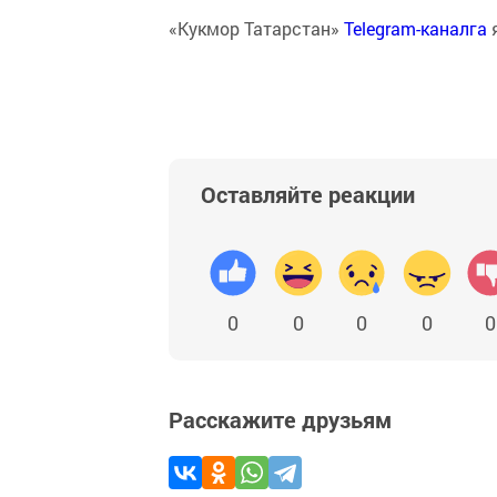
«Кукмор Татарстан»
Telegram-каналга
Оставляйте реакции
0
0
0
0
0
Расскажите друзьям