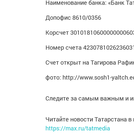
Наименование банка: «Банк Та
Допофис 8610/0356
Корсчет 3010181060000000060
Номер счета 423078102623603
Счет открыт на Тагирова Рафи
фото: http://www.sosh1-yaltch.e
Следите за самым важным и 
Читайте новости Татарстана 
https://max.ru/tatmedia