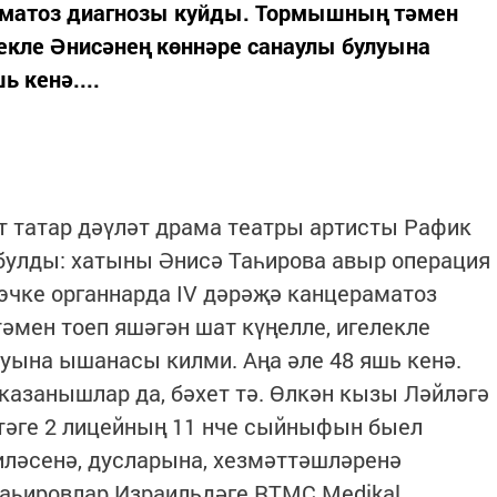
аматоз диагнозы куйды. Тормышның тәмен
лекле Әнисәнең көннәре санаулы булуына
 кенә....
т татар дәүләт драма театры артисты Рафик
булды: хатыны Әнисә Таһирова авыр операция
 эчке органнарда IV дәрәҗә канцераматоз
мен тоеп яшәгән шат күңелле, игелекле
уына ышанасы килми. Аңа әле 48 яшь кенә.
 казанышлар да, бәхет тә. Өлкән кызы Ләйләгә
ттәге 2 лицейның 11 нче сыйныфын быел
иләсенә, дусларына, хезмәттәшләренә
Таһировлар Израильдәге RTMC Medikal