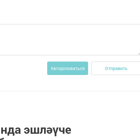
Отправить
Авторизоваться
нда эшләүче