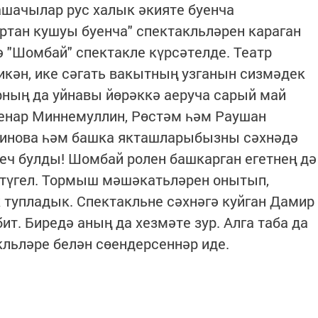
ашачылар рус халык әкияте буенча
уртан кушуы буенча" спектакльләрен караган
ә "Шомбай" спектакле күрсәтелде. Театр
икән, ике сәгать вакытның узганын сизмәдек
рның да уйнавы йөрәккә аеруча сарый май
Ленар Миннемуллин, Рөстәм һәм Раушан
динова һәм башка якташларыбызны сәхнәдә
неч булды! Шомбай ролен башкарган егетнең дә
 түгел. Тормыш мәшәкатьләрен онытып,
к тупладык. Спектакльне сәхнәгә куйган Дамир
ит. Биредә аның да хезмәте зур. Алга таба да
кльләре белән сөендерсеннәр иде.