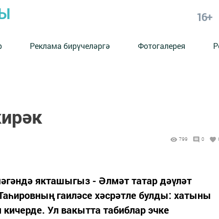
РЫ
16+
р
Реклама бирүчеләргә
Фотогалерея
Р
кирәк
799
0
әгәндә якташыгыз - Әлмәт татар дәүләт
Таһировның гаиләсе хәсрәтле булды: хатыны
 кичерде. Ул вакытта табиблар эчке