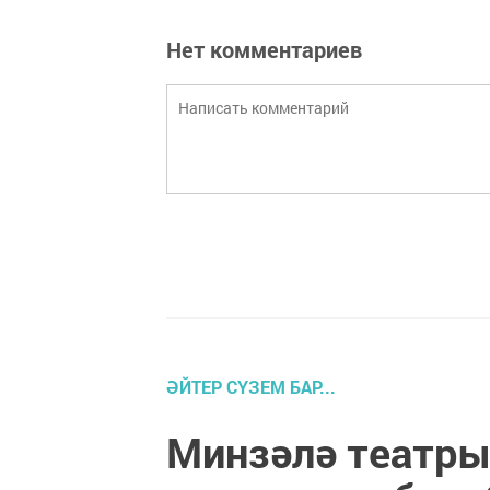
Нет комментариев
ӘЙТЕР СҮЗЕМ БАР...
Минзәлә театры