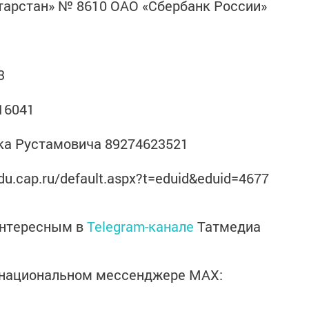
тарстан» № 8610 ОАО «Сбербанк России»
3
16041
ка Рустамовича 89274623521
du.cap.ru/default.aspx?t=eduid&eduid=4677
интересным в
Telegram-канале
Татмедиа
в национальном мессенджере MАХ: