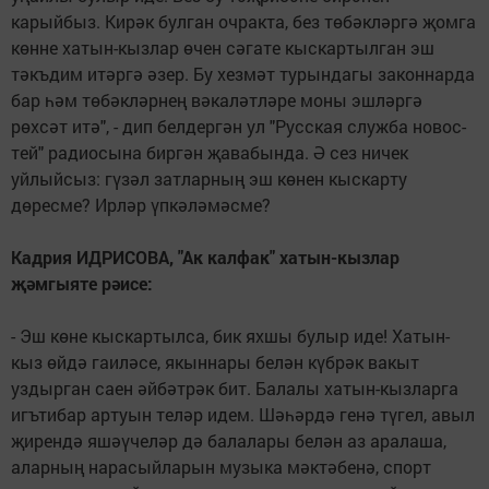
карыйбыз. Кирәк булган очракта, без төбәкләргә җомга
көнне хатын-кызлар өчен сәгате кыскартылган эш
тәкъдим итәргә әзер. Бу хезмәт турындагы законнарда
бар һәм төбәкләрнең вәкаләтләре моны эшләргә
рөхсәт итә", - дип белдергән ул "Русская служба новос­
тей" радиосына биргән җавабында. Ә сез ничек
уйлыйсыз: гүзәл затларның эш көнен кыскарту
дөресме? Ирләр үпкәләмәсме?
Кадрия ИДРИСОВА, "Ак калфак" хатын-кызлар
җәмгыяте рәисе:
- Эш көне кыскартылса, бик яхшы булыр иде! Хатын-
кыз өйдә гаиләсе, якыннары белән күбрәк вакыт
уздырган саен әйбәтрәк бит. Балалы хатын-кызларга
игътибар артуын теләр идем. Шәһәрдә генә түгел, авыл
җирендә яшәүчеләр дә балалары бе­лән аз аралаша,
аларның нарасыйларын музыка мәктә­бенә, спорт