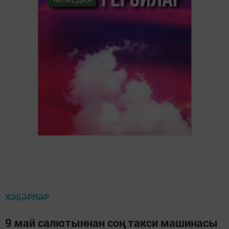
ХӘБӘРЛӘР
9 май салютыннан соң такси машинасы