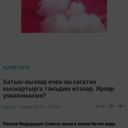
ҖӘМГЫЯТЬ
Хатын-кызлар өчен эш сәгатен
кыскартырга тәкъдим итәләр. Ирләр
үпкәләмәсме?
автор,
1 июнь 2015 - 10:24
694
0
0
Россия Федерация Советы җомга көнне бөтен илдә