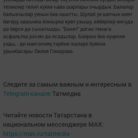
теләкләр теләп күккә һава шарлары очырдык. Балалар
балыкчылар уенын бик ошатты. Шулай ук капчык киеп
йөгерү, кашыкка йомырка куеп узышу, әйберләр кисүдә
дә берсе дә сынатмады. "Бәхет" дигән темага
асфальтка рәсем дә ясадылар. Бәйрәм бик күңелле
узды, - ди мәктәпнең тәрбия эшләре буенча
урынбасары Лилия Гомәрова.
Следите за самым важным и интересным в
Telegram-канале
Татмедиа
Читайте новости Татарстана в
национальном мессенджере MАХ:
https://max.ru/tatmedia