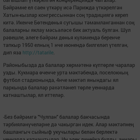
Бәйрәмне ел саен үткәрү исә Парижда үткәрелгән
Хатын-кызлар конгрессыннан соң традициягә кереп
китә. Икенче Бөтендөнья сугышы тәмамланганнан соң
балаларны яклау мәсьәләсе бик актуаль булган. Шул
рәвешле, әлеге бәйрәм дөнья күләмендә беренче
тапкыр 1950 елның 1 нче июнендә билгеләп үтелгән,
дип яза
http://tatarile
.
Районыбызда да балалар хөрмәтенә күптөрле чаралар
узды. Кукмара өченче урта мәктәбендә, поселокның
футбол стадионында, 4нче мәктәп янындагы ял
паркында балалар рәхәтләнеп төрле уеннарда
катнаштылар, ял иттеләр.
-Без бәйрәмгә "Чулпан" балалар бакчасында
тәрбияләнүчеләрне дә чакырган идек. Алар мәктәпнең
башлангыч сыйныф укучылары белән берлектә
уеннарда катнаштылар. Иң элек линейка булды, аннары