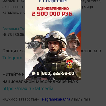
мөгаен. Шәхсән минем эшем сәгатьләп эшләүгә түгел,
ахыргы нәтиҗәгә бәйле булгач, бу законның миңа
кагылышы булмас иде.
Ватаным Татарстан
№ 75 | 30.05.2015
Следите за самым важным и интересным в
Telegram-канале
Татмедиа
Читайте новости Татарстана в
национальном мессенджере MАХ:
https://max.ru/tatmedia
«Кукмор Татарстан»
Telegram-каналга
язылыгыз