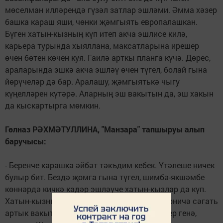
мөселман илләрендә гүзәл затлар эшләми. Әмма хәзер
башка караш яши, чөнки җәмгыять европалашкан.
Бүген хатын-кызның күп итеп акча эшлисе килә,
карьера турында хыяллана, максатларына ирешер
өчен бөтен көчен куя. Гаилә арткы планга күчә. Дөрес,
араларында эшкә акча эшләү өчен түгел, болай гына
йөрүчеләр дә бар. Аралашу, җәмгыятькә чыгу
күңелләрен күтәрә. Аларның эш вакытын да, эш хакын
да кыскартырга мөмкин.
Гөлназ РӘХМӘТУЛЛИНА, "Манзара" тапшыруы алып
баручысы:
- Беренче карашка әйбәт тәкъдим кебек. Үтәлеше ничек
булыр бит. Бездә җомга гына түгел, шимбә-якшәмбе
көннәрдә кичкә кадәр эш­ләү­че хатын-кызлар да күп.
Хатын-кызның гаилә­сенә багышларлык берничә сәгать
артык вакыты барлыкка килсә, ирләр сөенер генә,