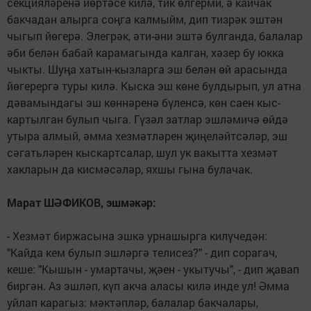
секцияләренә йөртәсе килә, тик өлгерми, ә кайчак
бакчадан алырга соңга калмыйм, дип тизрәк эштән
чыгып йөгерә. Элег­рәк, әти-әни эштә булганда, балалар
әби белән бабай карамагында калган, хәзер бу юкка
чыкты. Шуңа хатын-кызларга эш белән өй арасында
йөгерергә туры килә. Кыска эш көне булдырып, ул атна
дәвамындагы эш көн­нәренә бүленсә, көн саен кыс­
картылган булып чыга. Гү­зәл затлар эшләмичә өйдә
утыра алмый, әмма хезмәт­ләрен җиңеләйтсәләр, эш
сәгатьләрен кыскартсалар, шул ук вакытта хезмәт
хакларын да кисмәсәләр, яхшы гына булачак.
Марат ШӘФИКОВ, эшмәкәр:
- Хезмәт биржасына эш­кә урнашырга килүчедән:
"Кайда кем булып эшләргә телисез?" - дип сорагач,
кеше: "Кышын - умартачы, җә­ен - укытучы", - дип җавап
биргән. Аз эшләп, күп акча аласы килә инде ул! Әмма
уйлап карагыз: мәктәпләр, балалар бакчалары,