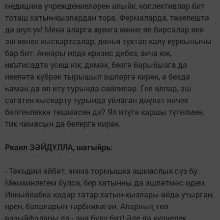
медицина учреждениеләрен алыйк, кол­лективлар бит
тоташ ха­тын-кызлардан тора. Фермаларда, төзелештә
дә шул ук! Менә аларга җомга көнне ял бирсәләр яки
эш көнен кыс­картсалар, дөнья туктап калу куркынычы
бар бит. Аннары илдә кризис дибез, акча юк,
икътисадта үсеш юк, димәк, безгә барыбызга да
икеләтә күбрәк тырышып эшләргә кирәк, ә бездә
һаман да ял итү турында сөйлиләр. Гел яллар, эш
сәгатен кыс­карту турында уйлаган дәү­ләт ничек
бөлгенлеккә төш­мәсен ди? Ял итүгә каршы түгелмен,
тик чамасын да белергә кирәк.
Ркаил ЗӘЙДУЛЛА, шагыйрь:
- Тәкъдим әйбәт, әмма тормышка ашмаслык сүз бу.
Мөмкинлегем булса, бер хатынны да эшләтмәс идем.
Инкыйлабка кадәр татар хатын-кызлары өйдә утырган,
ирен, балаларын тәр­бияләгән. Аларның төп
вазыйфалары да - ана булу бит! Әле дә күпчелек