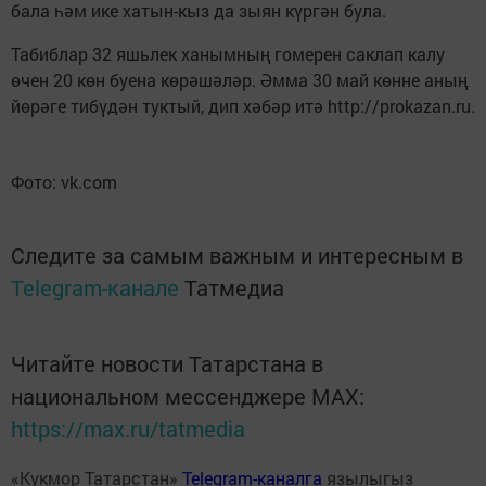
бала һәм ике хатын-кыз да зыян күргән була.
Табиблар 32 яшьлек ханымның гомерен саклап калу
өчен 20 көн буена көрәшәләр. Әмма 30 май көнне аның
йөрәге тибүдән туктый, дип хәбәр итә http://prokazan.ru.
Фото: vk.com
Следите за самым важным и интересным в
Telegram-канале
Татмедиа
Читайте новости Татарстана в
национальном мессенджере MАХ:
https://max.ru/tatmedia
«Кукмор Татарстан»
Telegram-каналга
язылыгыз