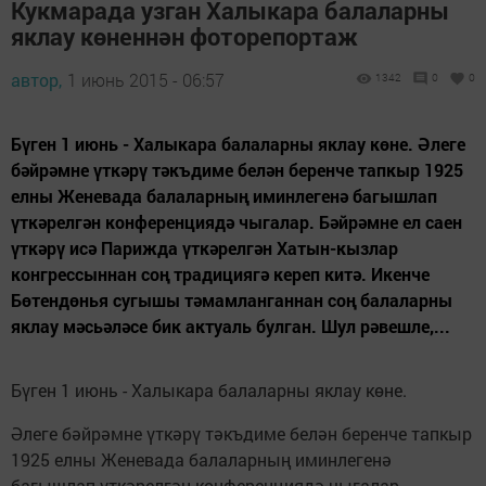
Кукмарада узган Халыкара балаларны
яклау көненнән фоторепортаж
автор,
1 июнь 2015 - 06:57
1342
0
0
Бүген 1 июнь - Халыкара балаларны яклау көне. Әлеге
бәйрәмне үткәрү тәкъдиме белән беренче тапкыр 1925
елны Женевада балаларның иминлегенә багышлап
үткәрелгән конференциядә чыгалар. Бәйрәмне ел саен
үткәрү исә Парижда үткәрелгән Хатын-кызлар
конгрессыннан соң традициягә кереп китә. Икенче
Бөтендөнья сугышы тәмамланганнан соң балаларны
яклау мәсьәләсе бик актуаль булган. Шул рәвешле,...
Бүген 1 июнь - Халыкара балаларны яклау көне.
Әлеге бәйрәмне үткәрү тәкъдиме белән беренче тапкыр
1925 елны Женевада балаларның иминлегенә
багышлап үткәрелгән конференциядә чыгалар.