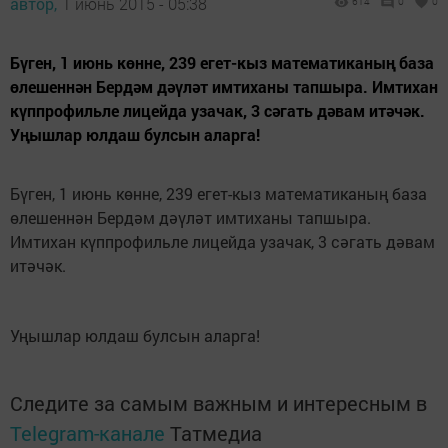
автор,
1 июнь 2015 - 05:38
614
0
0
Бүген, 1 июнь көнне, 239 егет-кыз математиканың база
өлешеннән Бердәм дәүләт имтиханы тапшыра. Имтихан
күппрофильле лицейда узачак, 3 сәгать дәвам итәчәк.
Уңышлар юлдаш булсын аларга!
Бүген, 1 июнь көнне, 239 егет-кыз математиканың база
өлешеннән Бердәм дәүләт имтиханы тапшыра.
Имтихан күппрофильле лицейда узачак, 3 сәгать дәвам
итәчәк.
Уңышлар юлдаш булсын аларга!
Следите за самым важным и интересным в
Telegram-канале
Татмедиа