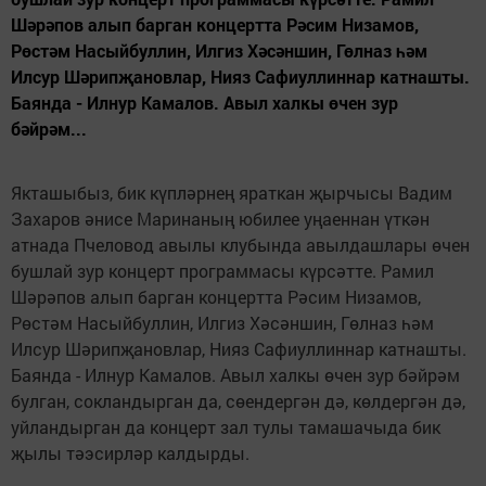
Шәрәпов алып барган концертта Рәсим Низамов,
Рөстәм Насыйбуллин, Илгиз Хәсәншин, Гөлназ һәм
Илсур Шәрипҗановлар, Нияз Сафиуллиннар катнашты.
Баянда - Илнур Камалов. Авыл халкы өчен зур
бәйрәм...
Якташыбыз, бик күпләрнең яраткан җырчысы Вадим
Захаров әнисе Маринаның юбилее уңаеннан үткән
атнада Пчеловод авылы клубында авылдашлары өчен
бушлай зур концерт программасы күрсәтте. Рамил
Шәрәпов алып барган концертта Рәсим Низамов,
Рөстәм Насыйбуллин, Илгиз Хәсәншин, Гөлназ һәм
Илсур Шәрипҗановлар, Нияз Сафиуллиннар катнашты.
Баянда - Илнур Камалов. Авыл халкы өчен зур бәйрәм
булган, сокландырган да, сөендергән дә, көлдергән дә,
уйландырган да концерт зал тулы тамашачыда бик
җылы тәэсирләр калдырды.