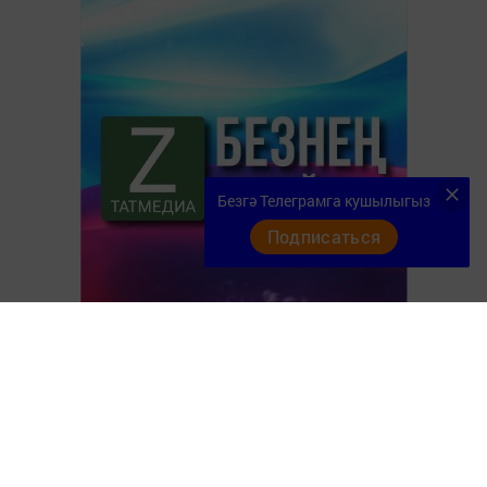
Безгә Телеграмга кушылыгыз
Подписаться