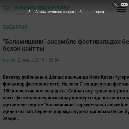
КУКМАРА ЯҢАЛЫКЛАРЫ
16+
4
Автоматическое закрытие баннера через
"Хезмәт даны" газетасы - Кукмара районы
ХӘБӘРЛӘР
“Баламишкин” ансамбле фестивальдән б
белән кайтты
автор,
2 июнь 2015 - 05:54
Биектау районының Шепше авылында Иске Казан түгәрә
фольклор фестивале үтте. Иң элек 7 зонада узган фест
180 коллектив көч сынашты. Сайлап алу турыннан узган
элеге фестивальнең йомгаклау концертында катнаштыла
җитәкчелегендәге "Баламишкин" гармунчылар ансамбле
җиңеп чыгып, беренче дәрәҗә лауреат дипломы белән б
Жюри...