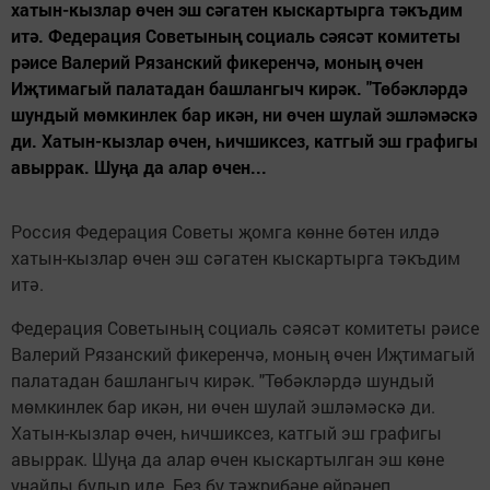
хатын-кызлар өчен эш сәгатен кыскартырга тәкъдим
итә. Федерация Советының социаль сәясәт комитеты
рәисе Валерий Рязанский фикеренчә, моның өчен
Иҗтимагый палатадан башлангыч кирәк. "Төбәкләрдә
шундый мөмкинлек бар икән, ни өчен шулай эшләмәскә
ди. Хатын-кызлар өчен, һичшиксез, катгый эш графигы
авыррак. Шуңа да алар өчен...
Россия Федерация Советы җомга көнне бөтен илдә
хатын-кызлар өчен эш сәгатен кыскартырга тәкъдим
итә.
Федерация Советының социаль сәясәт комитеты рәисе
Валерий Рязанский фикеренчә, моның өчен Иҗтимагый
палатадан башлангыч кирәк. "Төбәкләрдә шундый
мөмкинлек бар икән, ни өчен шулай эшләмәскә ди.
Хатын-кызлар өчен, һичшиксез, катгый эш графигы
авыррак. Шуңа да алар өчен кыс­картылган эш көне
уңайлы булыр иде. Без бу тәҗрибәне өйрәнеп