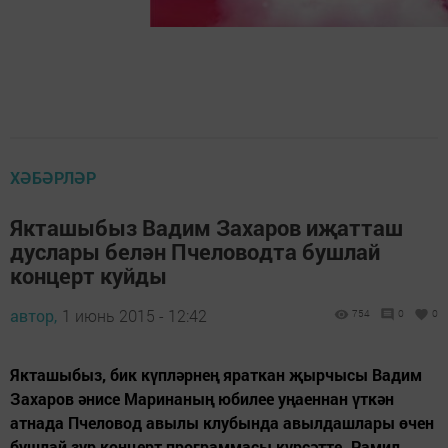
ХӘБӘРЛӘР
Якташыбыз Вадим Захаров иҗатташ
дуслары белән Пчеловодта бушлай
концерт куйды
автор,
1 июнь 2015 - 12:42
754
0
0
Якташыбыз, бик күпләрнең яраткан җырчысы Вадим
Захаров әнисе Маринаның юбилее уңаеннан үткән
атнада Пчеловод авылы клубында авылдашлары өчен
бушлай зур концерт программасы күрсәтте. Рамил