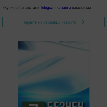
«Кукмор Татарстан»
Telegram-каналга
язылыгыз
Перейти на страницу новости