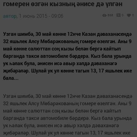
гомерен өзгән кызның әнисе дә үлгән
автор,
1 июнь 2015 - 09:06
668
0
0
Узган шимбә, 30 май көнне 12нче Казан дәваханәсендә
32 яшьлек Алсу Мөбарәкованың гомере өзелгән. Аны 9
май көнне салюттан соң кызы белән бергә кайтып
барганда такси автомобиле бәрдерә. Кыз бала урында
ук һәлак була, әнисен исә авыр хәлдә дәваханәгә
җибәрәләр. Шулай ук ул көнне тагын 13, 17 яшьлек ике
бала...
Узган шимбә, 30 май көнне 12нче Казан дәваханәсендә
32 яшьлек Алсу Мөбарәкованың гомере өзелгән. Аны 9
май көнне салюттан соң кызы белән бергә кайтып
барганда такси автомобиле бәрдерә. Кыз бала урында
ук һәлак була, әнисен исә авыр хәлдә дәваханәгә
җибәрәләр. Шулай ук ул көнне тагын 13, 17 яшьлек ике