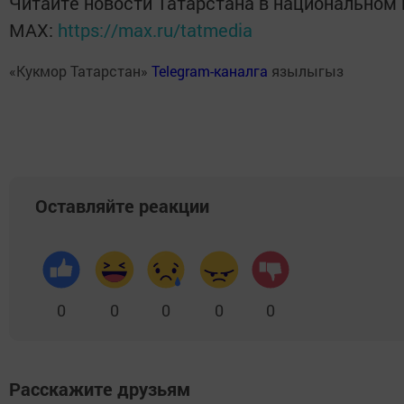
Читайте новости Татарстана в национальном
MАХ:
https://max.ru/tatmedia
«Кукмор Татарстан»
Telegram-каналга
язылыгыз
Оставляйте реакции
0
0
0
0
0
Расскажите друзьям