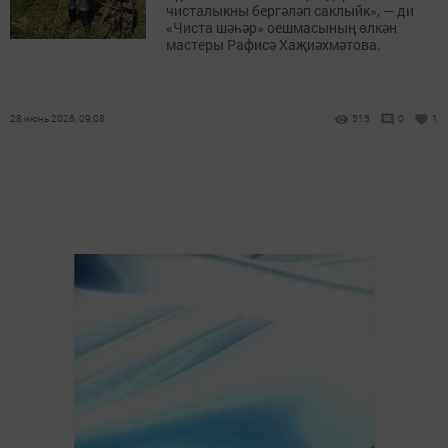
чисталыкны бергәләп саклыйк», — ди
«Чиста шәһәр» оешмасының өлкән
мастеры Рафисә Хаҗиәхмәтова.
28 июнь 2026, 09:08
515
0
1