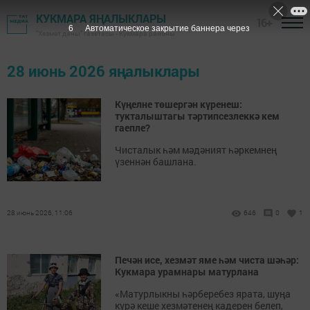
КУКМАРА ЯҢАЛЫКЛАРЫ
16+
6
Автоматическое закрытие баннера через
"Хезмәт даны" газетасы - Кукмара районы
28 июнь 2026 яңалыклары
Күңелне төшергән күренеш:
тукталыштагы тәртипсезлеккә кем
гаепле?
Чисталык һәм мәдәният һәркемнең
үзеннән башлана.
28 июнь 2026, 11:06
646
0
1
Печән исе, хезмәт яме һәм чиста шәһәр:
Кукмара урамнары матурлана
«Матурлыкны һәрберебез ярата, шуңа
күрә кеше хезмәтенең кадерен белеп,