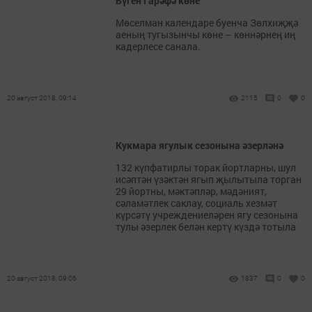
Бүген Гарәфә көне
Мөселман календаре буенча Зөлхиҗҗә
аеның тугызынчы көне – көннәрнең иң
кадерлесе санала.
20 август 2018, 09:14
2115
0
0
Кукмара ягулык сезонына әзерләнә
132 күпфатирлы торак йортларны, шул
исәптән үзәктән ягып җылытыла торган
29 йортны, мәктәпләр, мәдәният,
сәламәтлек саклау, социаль хезмәт
күрсәтү учреждениеләрен ягу сезонына
тулы әзерлек белән кертү күздә тотыла
20 август 2018, 09:06
1837
0
0