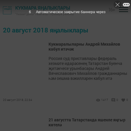
КУКМАРА ЯҢАЛЫКЛАРЫ
16+
5
Автоматическое закрытие баннера через
"Хезмәт даны" газетасы - Кукмара районы
20 август 2018 яңалыклары
Кукмаралыларны Андрей Михайлов
кабул итәчәк
Россия суд приставлары федераль
хезмәте идарәсенең Татарстан буенча
җитәкчесе урынбасары Андрей
Вячеславович Михайлов гражданнарны
һәм оешма вәкилләрен кабул итә
20 август 2018, 22:34
1417
0
0
21 августта Татарстанда яшенле яңгыр
көтелә