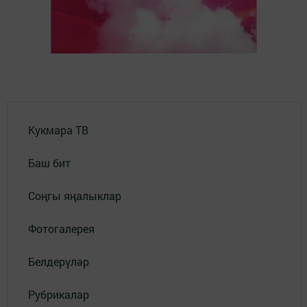
Кукмара ТВ
Баш бит
Соңгы яңалыклар
Фотогалерея
Белдерүләр
Рубрикалар