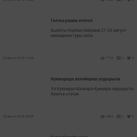
Гаеткә рәхим итегез!
Быелгы Корбан бәйрәме 21-23 август
көннәренә туры килә
20 август 2018, 10:35
1719
0
0
Кукмарада велойөреш уздырыла
Ул Кукмара-Мәчкәрә-Кукмара маршруты
буенча үтәчәк
20 август 2018, 09:35
1664
0
0