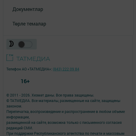
Документлар
Төрле темалар
Телефон АО «ТАТМЕДИА»:
(843) 222 09 84
16+
© 2011 - 2026. Хезмәт даны. Все права защищены.
© ТАТМЕДИА. Все материалы, размещенные на сайте, защищены
законом.
Перепечатка, воспроизведение и распространение в любом объеме
информации,
размещенной на сайте, возможна только с письменного согласия
редакций СМИ.
При поддержке Республиканского агентства по печати и массовым