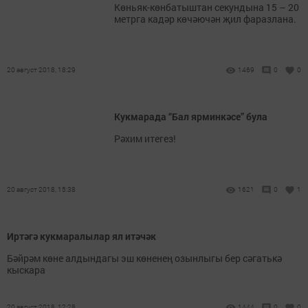
Көньяк-көнбатыштан секундына 15 – 20
метрга кадәр көчәючән җил фаразлана.
20 август 2018, 18:29
1469
0
0
Кукмарада “Бал ярминкәсе” була
Рәхим итегез!
20 август 2018, 15:38
1621
0
1
Иртәгә кукмаралылар ял итәчәк
Бәйрәм көне алдындагы эш көненең озынлыгы бер сәгатькә
кыскара
20 август 2018, 12:28
1444
0
0