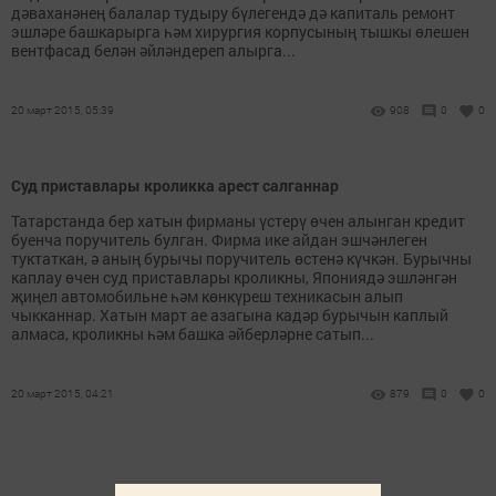
дәваханәнең балалар тудыру бүлегендә дә капиталь ремонт
эшләре башкарырга һәм хирургия корпусының тышкы өлешен
вентфасад белән әйләндереп алырга...
20 март 2015, 05:39
908
0
0
Суд приставлары кроликка арест салганнар
Татарстанда бер хатын фирманы үстерү өчен алынган кредит
буенча поручитель булган. Фирма ике айдан эшчәнлеген
туктаткан, ә аның бурычы поручитель өстенә күчкән. Бурычны
каплау өчен суд приставлары кроликны, Япониядә эшләнгән
җиңел автомобильне һәм көнкүреш техникасын алып
чыкканнар. Хатын март ае азагына кадәр бурычын каплый
алмаса, кроликны һәм башка әйберләрне сатып...
20 март 2015, 04:21
879
0
0