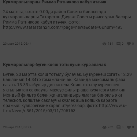
Кукмаралыларны Римма Ратникова кабул итәчәк
24 мартта, сәгать 9.00дә район Советы бинасында
кукмаралыларны Татарстан Дәүләт Советы рәисе урынбасары
Римма Ратникова кабул итәчәк. фото:
http://www.tatarstan24.com/?page=news&date=0&num=493
20 март 2015, 06:44
784
0
0
Кукмаралылар бүген кояш тотылуын күрә алачак
Бүген, 20 мартта кояш тотылу булачак. Бу күренеш сәгать 12.29
башланып 14.34тә тәмамланачак. Казанда максималь фаза
сәгать 13.33тә булыр дип көтелә.Кояш тотылу күренешен
яктылыктан саклаучы махсус фильтр аша күзәтергә мөмкин.
Мондый фильтр белән җиһазландырылмаган бинокль яки
телескоп, кояштан саклаучы күзлек аша кояшка карарга
ярамый: күзләрегезне харап итүегез бар. фото: http://www.u-
f.ru/News/u351/2015/03/11/706163
20 март 2015, 06:24
762
0
0