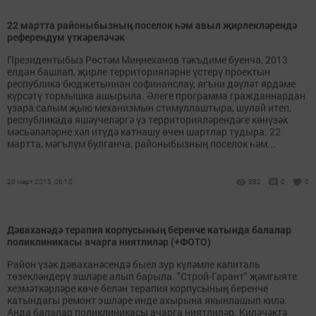
22 мартта районыбызның поселок һәм авыл җирлекләрендә
референдум үткәреләчәк
Президентыбыз Рөстәм Миңнеханов тәкъдиме буенча, 2013
елдан башлап, җирле территорияләрне үстерү проектын
республика бюджетыннан софинанслау, ягъни дәүләт ярдәме
күрсәтү тормышка ашырыла. Әлеге программа гражданнардан
үзара салым җыю механизмын стимуллаштыра, шулай итеп,
республикада яшәүчеләргә үз территорияләрендәге көнүзәк
мәсьәләләрне хәл итүдә катнашу өчен шартлар тудыра. 22
мартта, мәгълүм булганча, районыбызның поселок һәм...
20 март 2015, 06:10
882
0
0
Дәваханәдә терапия корпусының беренче катында балалар
поликлиникасы ачарга ниятлиләр (+ФОТО)
Район үзәк дәваханәсендә быел зур күләмле капиталь
төзекләндерү эшләре алып барыла. "Строй-Гарант" җәмгыяте
хезмәткәрләре көче белән терапия корпусының беренче
катындагы ремонт эшләре инде ахырына якынлашып килә.
Анда балалар поликлиникасы ачарга ниятлиләр. Киләчәктә