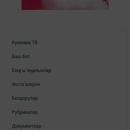
Кукмара ТВ
Баш бит
Соңгы яңалыклар
Фотогалерея
Белдерүләр
Рубрикалар
Документлар