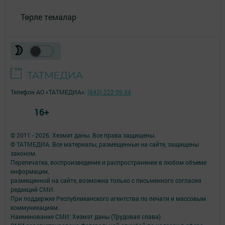
Төрле темалар
Телефон АО «ТАТМЕДИА»:
(843) 222 09 84
16+
© 2011 - 2026. Хезмәт даны. Все права защищены.
© ТАТМЕДИА. Все материалы, размещенные на сайте, защищены
законом.
Перепечатка, воспроизведение и распространение в любом объеме
информации,
размещенной на сайте, возможна только с письменного согласия
редакций СМИ.
При поддержке Республиканского агентства по печати и массовым
коммуникациям.
Наименование СМИ: Хезмэт даны (Трудовая слава)