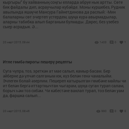
кыргыры" бу хайванның соңгы елларда абруе нык артты. Сөте
бик файдалы дип, асраучылар күбәйде. Моны күршебез, Рудник
авылында яшәүче Мансура Гайнетдинова да раслый: -Мин
балаларны сөт эчертеп үстердем, шуңа күрә авырмадылар,
аларны табибка алып барганым булмады. Дөрес, без үзебез
сыер асрадык. Ә...
20 март 2015, 09:44
1403
0
1
Итле гөмбә пирогы пешерү рецепты
Суга чүпрә, тоз, эреткән ат мае салып, камыр басам. Бер
әйберне дә үлчәп салганым юк, күз белән генә чамалыйм.
Эчлеген болай әзерлим. Пешереп катырылган гөмбәне майлы чи
ит белән бергә иттарткычтан чыгарам, шуңа суган турап салам,
борыч һәм тоз сибәм. Чи кәбестәне ваклап турап, тоз белән уам
да, фаршка салып...
20 март 2015, 08:46
990
0
0