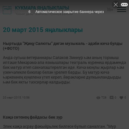
КУКМАРА ЯҢАЛЫКЛАРЫ
16+
5
Автоматическое закрытие баннера через
"Хезмәт даны" газетасы - Кукмара районы
20 март 2015 яңалыклары
Ныртыда "Җиңү Салюты" дигән музыкаль - әдәби кичә булды
(+ФОТО)
Анда сугыш ветераннары Сәләхов Зиннур һәм аның тормыш
иптәше Мөкәрәмә апа язмышлары театраль күренеш ярдәмендә
бик матур итеп сәхнәләштерелгән иде. Кичә моңлы җырлар һәм
үзенчәлекле биюләр белән үрелеп барды. Бу матур кичә
һәркемнең күңеленә үтеп кереп, йөрәкләрне дулкынландырды
һәм бик якты тәэсирләр калдырды.
20 март 2015, 10:58
728
0
0
Кәҗә сөтенең файдасы бик зур
Элек кәҗә асрау фәкыйрьлек билгесе булып саналган. "Мур