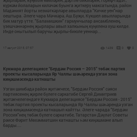
җырларын, күңелле көйләрен, дәртле биюләрен, гореф-гадәт,
күркәм йолаларын киләчәк буынга җиткерү максатында, район
Мәдәният йорты хезмәткәрләре авылларда "Кичке уен"нар
оештыра. Әлеге чара Мәчкәрә, Аш.Буҗи, Күкшел авылларында
бик матур үтте. "Баламишкин" гармунчылар ансамбленең,
үзешчәннәрнең җырлары авыл халкының күңеленә хуш килде.
Инде онытылып баручы җырлы-биюле уеннар...
17 август 2015, 07:57
1439
0
0
Кукмара делегациясе “Бердәм Россия – 2015” төбәк партия
проекты кысаларында Яр Чаллы шәһәрендә узган зона
киңәшмәсендә катнашты
Узган шимбәдә район җитәкчесе, "Бердәм Россия" сәяси
партиясенең җирле бүлеге сәркатибе Сергей Димитриев
җитәкчелегендәге Кукмара делегациясе "Бердәм Россия - 2015"
төбәк партия проекты кысаларында Яр Чаллы шәһәрендә узган
зона киңәшмәсендә катнашып кайтты. Әлеге чарада "Бердәм
Россия"нең төбәк бүлеге сәркатибе, Татарстан Дәүләт Советы
рәисе Фәрит Мөхәммәтшин катнашты һәм киңәшмәне алып
барды....