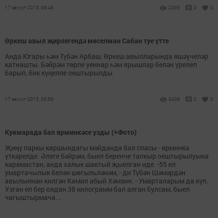
17 август 2015, 06:48
2395
0
0
Өркеш авыл җирлегендә мөселман Сабан туе үтте
Анда Югары һәм Түбән Арбаш, Өркеш авылларында яшәүчеләр
катнашты. Бәйрәм төрле уеннар һәм ярышлар белән үрелеп
барып, бик күңелле оештырылды.
17 август 2015, 05:59
3408
0
0
Кукмарада бал ярминкәсе узды (+Фото)
Җиңү паркы каршындагы мәйданда бал спасы - ярминкә
үткәрелде. Әлеге бәйрәм, быел беренче тапкыр оештырылуына
карамастан, анда халык шактый җыелган иде. -55 ел
умартачылык белән шөгыльләнәм, - ди Түбән Шәмәрдән
авылыннан килгән Камил абый Хәмзин. - Умарталарым да күп.
Узган ел бер оядан 38 килограмм бал алган булсам, быел
чагыштырмача...