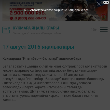
5
Автоматическое закрытие баннера через
КУКМАРА ЯҢАЛЫКЛАРЫ
16+
"Хезмәт даны" газетасы - Кукмара районы
17 август 2015 яңалыклары
Кукмарада “Игътибар – балалар!” акциясе бара
Балалар катнашында килеп чыккан юл-транспорт һәлакәтләрен
кисәтү, аларның юл йөрү кагыйдәләрен белү күнекмәләрен
тагын да камилләштерү максатында 15 августтан
республикада "Игътибар - балалар!" кисәтү акциясе башланды.
Әлеге чорда ЮХИДИ инспекторлары яшь җәяүлеләргә,
велосипедчыларга карата игътибарны тагын да
арттырачаклар. Шулай ук автомобиленә махсус балалар
утыргычы урнаштырмыйча хәрәкәт иткән, балага иминлек
каешы...