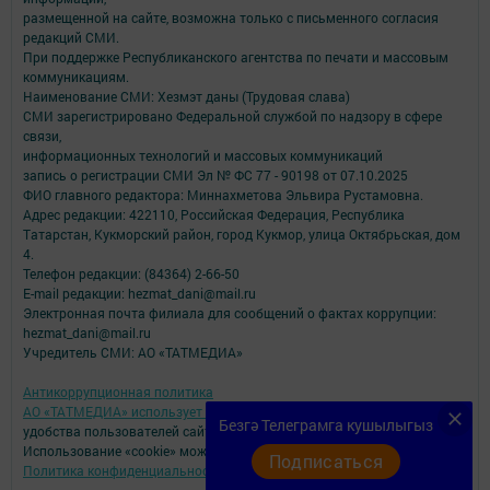
размещенной на сайте, возможна только с письменного согласия
редакций СМИ.
При поддержке Республиканского агентства по печати и массовым
коммуникациям.
Наименование СМИ: Хезмэт даны (Трудовая слава)
СМИ зарегистрировано Федеральной службой по надзору в сфере
связи,
информационных технологий и массовых коммуникаций
запись о регистрации СМИ Эл № ФС 77 - 90198 от 07.10.2025
ФИО главного редактора: Миннахметова Эльвира Рустамовна.
Адрес редакции: 422110, Российская Федерация, Республика
Татарстан, Кукморский район, город Кукмор, улица Октябрьская, дом
4.
Телефон редакции: (84364) 2-66-50
E-mail редакции: hezmat_dani@mail.ru
Электронная почта филиала для сообщений о фактах коррупции:
hezmat_dani@mail.ru
Учредитель СМИ: АО «ТАТМЕДИА»
Антикоррупционная политика
АО «ТАТМЕДИА» использует «cookie»
для персонализации сервисов и
Безгә Телеграмга кушылыгыз
удобства пользователей сайтом.
Использование «cookie» можно отменить в настройках браузера.
Подписаться
Политика конфиденциальности