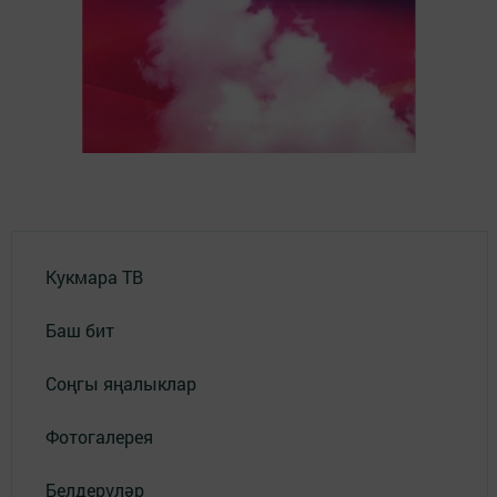
Кукмара ТВ
Баш бит
Соңгы яңалыклар
Фотогалерея
Белдерүләр