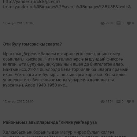
http://yandex.ru/clck/jsredir?
from=yandex.ru%3Bimages%2Fsearch%3Bimages%3B%3B&text=&
17 август 2015, 10:07
2750
0
0
Әти булу гомерне кыскарта?
Ир-атның беренче баласы иртәрәк туган саен, аның гомер
озынлыгы кыскара. Чит ил галимнәре әнә шундый фикергә
килгән. Әти булуның иң куркыныч яшен дә билгеләгән алар.
Бактың исә, 22-24 яшьләрдә бала тәрбияли башларга ярамый
икән. Егетләргә әти булырга ашкынырга кирәкми. Хельсинки
университеты белгечләре моны үз­ләренчә дәлилләп тә
күрсәткән. Алар 1940-1950 нче...
17 август 2015, 09:00
1351
0
0
Районыбыз авылларында “Кичке уен”нар уза
Халкыбызның борынгыдан матур мирас булып килгән