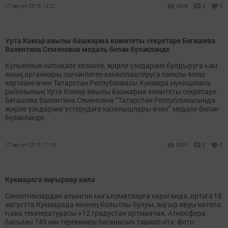
17 август 2015, 12:21
4906
0
0
Урта Комар авылы башкарма комитеты секретаре Бегашева
Валентина Семеновна медаль белән бүләкләнде
Күпьеллык нәтиҗәле хезмәте, җирле үзидарәне булдыруга һәм
аның органнары эшчәнлеген камилләштерүгә лаеклы өлеш
керткәне өчен Татарстан Республикасы Кукмара муниципаль
районының Урта Комар авылы башкарма комитеты секретаре
Бегашева Валентина Семеновна "Татарстан Республикасында
җирле үзидарәне үстерүдәге казанышлары өчен" медале белән
бүләкләнде.
17 август 2015, 11:15
3591
0
0
Кукмарага яңгырлар килә
Синоптиклардан алынган мәгълүматларга караганда, иртәгә 18
августта Кукмарада көннең болытлы булуы, яңгыр явуы көтелә.
Һава температурасы +12 градустан артмаячак. Атмосфера
басымы 749 мм терекөмеш баганасын тәшкил итә. фото: