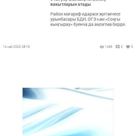
вакытларын атады
Район мәгариф идарәсе җитәкчесе
урынбасары БДИ, ОГЭ һәм «Соңгы
кыңгырау» буенча да аңлатма бирде.
14 май 2020, 08:19
1496
0
0