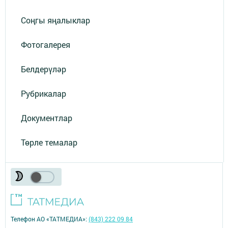
Соңгы яңалыклар
Фотогалерея
Белдерүләр
Рубрикалар
Документлар
Төрле темалар
Телефон АО «ТАТМЕДИА»:
(843) 222 09 84