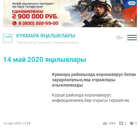
КУКМАРА ЯҢАЛЫКЛАРЫ
16+
"Хезмәт даны" газетасы - Кукмара районы
14 май 2020 яңалыклары
Кукмара районында коронавирус белән
зарарлануның яңа очраклары
ачыкланмады
Күрше районда коронавирус
инфекциясенең бер очрагы теркәлгән.
14 май 2020, 13:35
1564
0
0