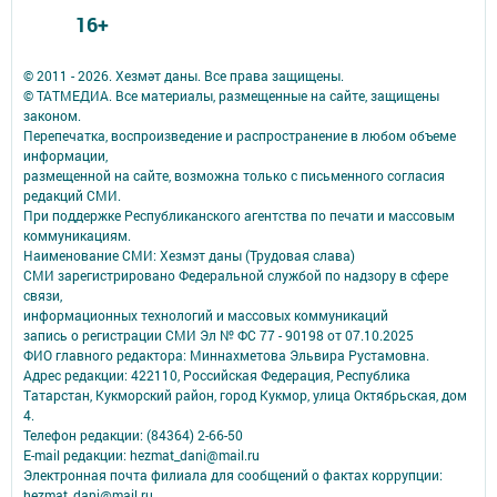
16+
© 2011 - 2026. Хезмәт даны. Все права защищены.
© ТАТМЕДИА. Все материалы, размещенные на сайте, защищены
законом.
Перепечатка, воспроизведение и распространение в любом объеме
информации,
размещенной на сайте, возможна только с письменного согласия
редакций СМИ.
При поддержке Республиканского агентства по печати и массовым
коммуникациям.
Наименование СМИ: Хезмэт даны (Трудовая слава)
СМИ зарегистрировано Федеральной службой по надзору в сфере
связи,
информационных технологий и массовых коммуникаций
запись о регистрации СМИ Эл № ФС 77 - 90198 от 07.10.2025
ФИО главного редактора: Миннахметова Эльвира Рустамовна.
Адрес редакции: 422110, Российская Федерация, Республика
Татарстан, Кукморский район, город Кукмор, улица Октябрьская, дом
4.
Телефон редакции: (84364) 2-66-50
E-mail редакции: hezmat_dani@mail.ru
Электронная почта филиала для сообщений о фактах коррупции:
hezmat_dani@mail.ru