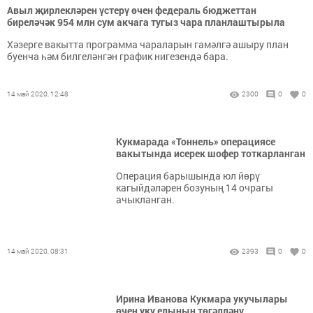
Авыл җирлекләрен үстерү өчен федераль бюджеттан
биреләчәк 954 млн сум акчага тугыз чара планлаштырыла
Хәзерге вакытта программа чараларын гамәлгә ашыру план
буенча һәм билгеләнгән график нигезендә бара.
14 май 2020, 12:48
2300
0
0
Кукмарада «Тоннель» операциясе
вакытында исерек шофер тоткарланган
Операция барышында юл йөрү
кагыйдәләрен бозуның 14 очрагы
ачыкланган.
14 май 2020, 08:31
2393
0
0
Ирина Иванова Кукмара укучылары
өчен уку елының төгәлләнү