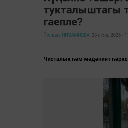
тукталыштагы т
гаепле?
Йолдыз НИЗАМИЕВА,
28 июнь 2026 - 1
Чисталык һәм мәдәният һәрке