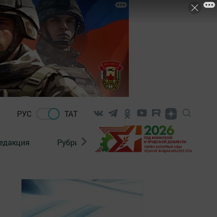
РУС
ТАТ
едакция
Рубрикалар