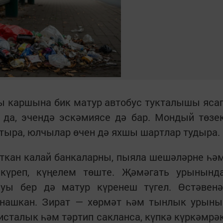
ы каршына бик матур автобус тукталышы яса
ы да, эчендә эскәмиясе дә бар. Мондый төзе
тыра, юлчылар өчен дә яхшы шартлар тудыра.
яткан калай банкаларны, пыяла шешәләрне һә
күреп, күңелем төште. Җәмәгать урынынд
уы бер дә матур күренеш түгел. Өстәвенә
нашкан. Зират — хөрмәт һәм тынлык урыны
исталык һәм тәртип сакланса, күпкә күркәмрә