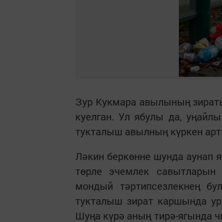
Зур Кукмара авылының зират
куелган. Ул ябулы да, уңайл
тукталыш авылның күркен арт
Ләкин беркөнне шунда аунап 
төрле эчемлек савытларын 
мондый тәртипсезлекнең бул
тукталыш зират каршында ур
Шуңа күрә аның тирә-ягында ч