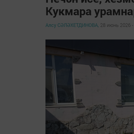
Кукмара урамна
Алсу СӘЛӘХЕТДИНОВА,
28 июнь 2026 -