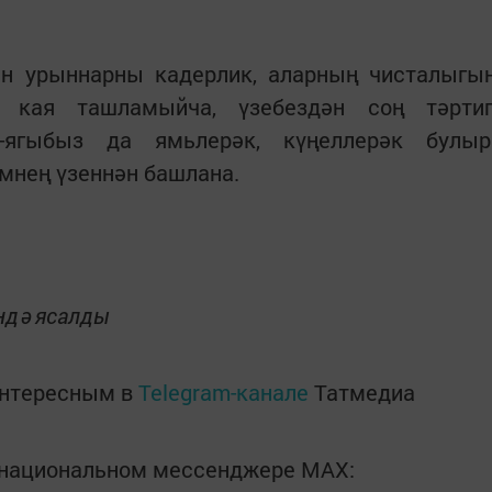
н урыннарны кадерлик, аларның чисталыгы
ә кая ташламыйча, үзебездән соң тәрти
ә-ягыбыз да ямьлерәк, күңеллерәк булыр
мнең үзеннән башлана.
ндә ясалды
интересным в
Telegram-канале
Татмедиа
в национальном мессенджере MАХ: