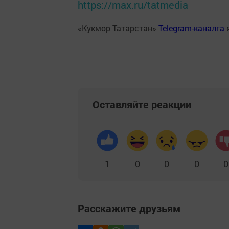
https://max.ru/tatmedia
«Кукмор Татарстан»
Telegram-каналга
Оставляйте реакции
1
0
0
0
0
Расскажите друзьям