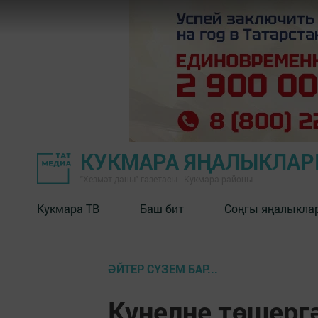
КУКМАРА ЯҢАЛЫКЛА
"Хезмәт даны" газетасы - Кукмара районы
Кукмара ТВ
Баш бит
Соңгы яңалыкла
ӘЙТЕР СҮЗЕМ БАР...
Күңелне төшерг