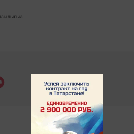
язылыгыз