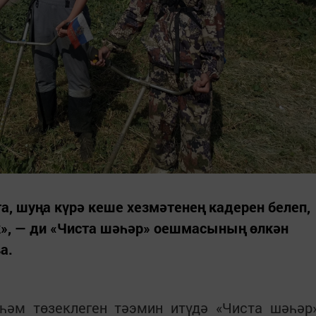
, шуңа күрә кеше хезмәтенең кадерен белеп,
», — ди «Чиста шәһәр» оешмасының өлкән
а.
әм төзеклеген тәэмин итүдә «Чиста шәһәр