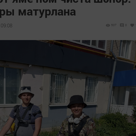
ры матурлана
 09:08
507
0