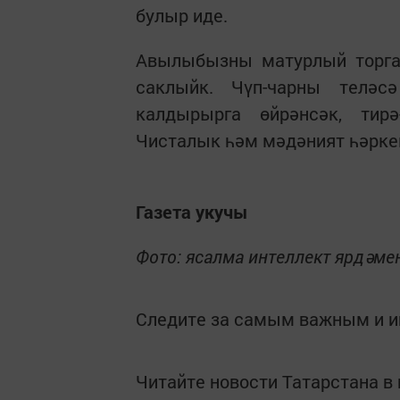
булыр иде.
Авылыбызны матурлый торга
саклыйк. Чүп-чарны теләс
калдырырга өйрәнсәк, тир
Чисталык һәм мәдәният һәрке
Газета укучы
Фото: ясалма интеллект ярдәме
Следите за самым важным и 
Читайте новости Татарстана 