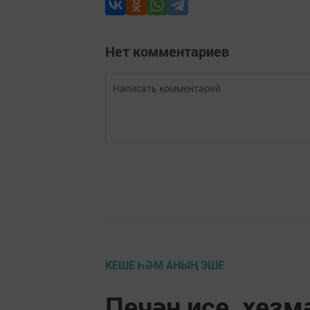
Нет комментариев
КЕШЕ ҺӘМ АНЫҢ ЭШЕ
Печән исе, хезм