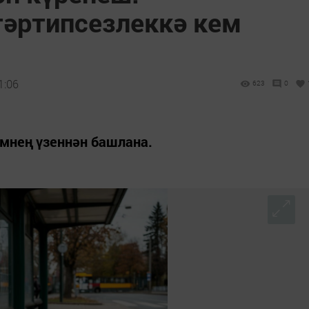
әртипсезлеккә кем
1:06
623
0
мнең үзеннән башлана.