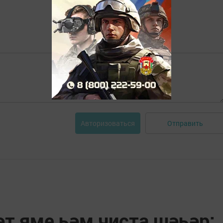
Отправить
Авторизоваться
әт яме һәм чиста шәһәр: