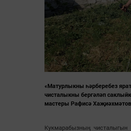
«Матурлыкны һәрберебез ярата
чисталыкны бергәләп саклыйк
мастеры Рафисә Хаҗиәхмәтов
Кукмарабызның чисталыгын һ