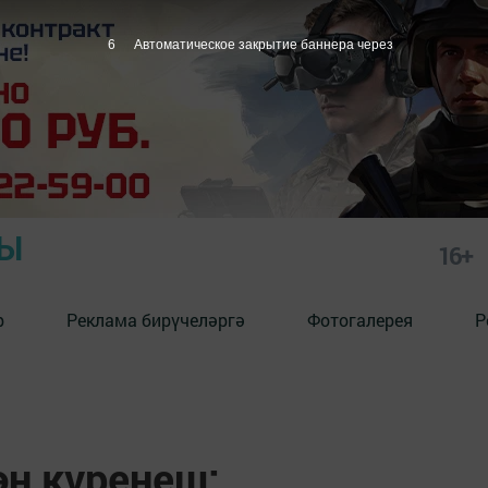
5
Автоматическое закрытие баннера через
РЫ
16+
р
Реклама бирүчеләргә
Фотогалерея
Р
ән күренеш: