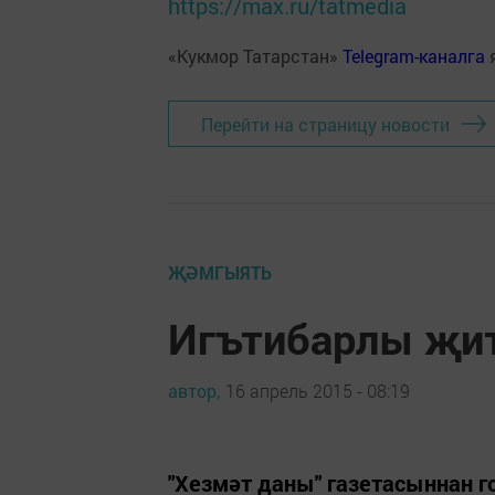
https://max.ru/tatmedia
«Кукмор Татарстан»
Telegram-каналга
Перейти на страницу новости
ҖӘМГЫЯТЬ
Игътибарлы җи
автор,
16 апрель 2015 - 08:19
"Хезмәт даны" газетасыннан 