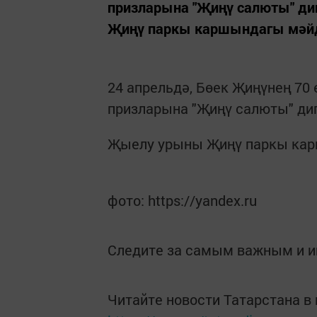
призларына "Җиңү салюты" д
Җиңү паркы каршындагы мәйдан
24 апрельдә, Бөек Җиңүнең 7
призларына "Җиңү салюты" ди
Җыелу урыны Җиңү паркы карш
фото: https://yandex.ru
Следите за самым важным и 
Читайте новости Татарстана 