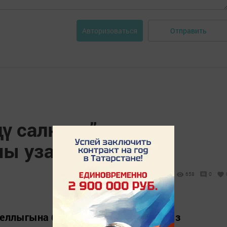
Отправить
Авторизоваться
ү салюты” дигән
ы узачак
658
0
0 еллыгына багышлап, якташларыбыз