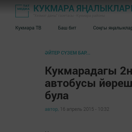
КУКМАРА ЯҢАЛЫКЛА
"Хезмәт даны" газетасы - Кукмара районы
Кукмара ТВ
Баш бит
Соңгы яңалыкла
ӘЙТЕР СҮЗЕМ БАР...
Кукмарадагы 2
автобусы йөреш
була
автор,
16 апрель 2015 - 10:32