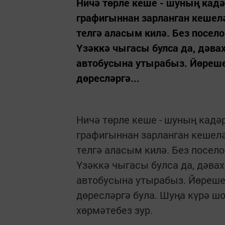
Ничә төрле кеше - шуның кадә
графигыннан зарланган кешелә
телгә аласым килә. Без посел
Үзәккә чыгасы булса да, дәва
автобусына утырабыз. Йөрешен
дөресләргә...
Ничә төрле кеше - шуның кадә
графигыннан зарланган кешелә
телгә аласым килә. Без посел
Үзәккә чыгасы булса да, дәва
автобусына утырабыз. Йөрешен
дөресләргә була. Шуңа күрә ш
хөрмәтебез зур.