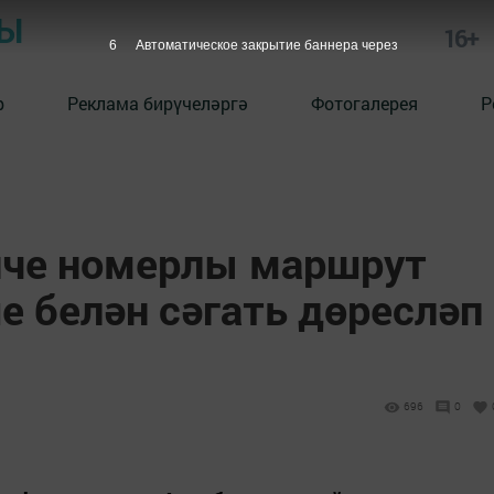
РЫ
16+
5
Автоматическое закрытие баннера через
р
Реклама бирүчеләргә
Фотогалерея
Р
нче номерлы маршрут
е белән сәгать дөресләп
696
0