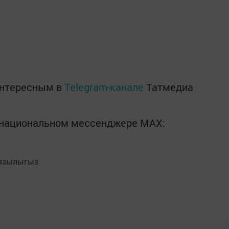
интересным в
Telegram-канале
Татмедиа
в национальном мессенджере MАХ:
язылыгыз