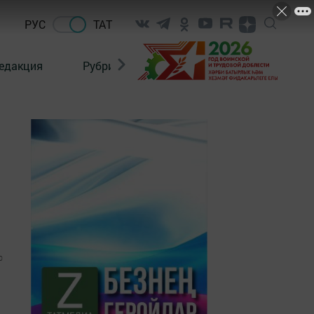
РУС
ТАТ
едакция
Рубрикалар
0