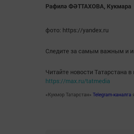
Рафилә ФӘТТАХОВА, Кукмара
фото: https://yandex.ru
Следите за самым важным и 
Читайте новости Татарстана 
https://max.ru/tatmedia
«Кукмор Татарстан»
Telegram-каналга