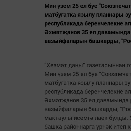
Мин үзем 25 ел буе "Союзпеч
матбугатка язылу планнары зу
республикада беренчелекне 
Әхмәтҗанов 35 ел дәвамында 
вазыйфаларын башкарды, "Росс
"Хезмәт даны" газетасыннан г
Мин үзем 25 ел буе "Союзпеч
матбугатка язылу планнары зур
республикада беренчелекне 
Әхмәтҗанов 35 ел дәвамында 
вазыйфаларын башкарды, "Росс
мактаулы исемгә лаек булды. 
башка районнарга үрнәк итеп 