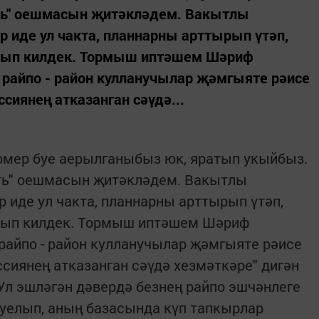
ать" оешмасын җитәкләдем. Вакытлы
р иде ул чакта, планнарны арттырып үтәп,
алып килдек. Тормыш иптәшем Шәриф
райпо - район кулланучылар җәмгыяте рәисе
иянең атказанган сәүдә...
омер буе аерылганыбыз юк, яратып укыйбыз.
ать" оешмасын җитәкләдем. Вакытлы
 иде ул чакта, планнарны арттырып үтәп,
алып килдек. Тормыш иптәшем Шәриф
райпо - район кулланучылар җәмгыяте рәисе
иянең атказанган сәүдә хезмәткәре" дигән
Ул эшләгән дәвердә безнең райпо эшчәнлеге
куелып, аның базасында күп тапкырлар