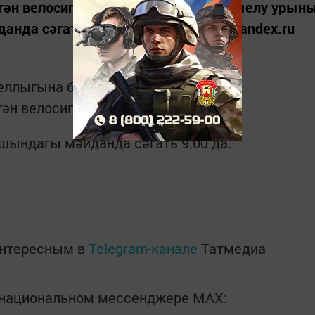
игән велосипед ярышы үткәрелә. Җыелу урын
да сәгать 9.00 да. фото: https://yandex.ru
0 еллыгына багышлап, якташларыбыз
гән велосипед ярышы үткәрелә.
ындагы мәйданда сәгать 9.00 да.
интересным в
Telegram-канале
Татмедиа
в национальном мессенджере MАХ: