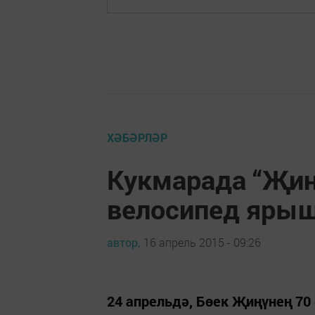
ХӘБӘРЛӘР
Кукмарада “Җиң
велосипед ярыш
автор,
16 апрель 2015 - 09:26
24 апрельдә, Бөек Җиңүнең 7