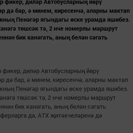
р фикер, диләр Автобусларның йөрү
р дә бар, ә минем, киресенчә, аларны мактап
окның Пенәгәр ягындагы өске урамда яшибез.
ханәгә төшсәк тә, 2 нче номерлы маршрут
нән бик канәгать, аның белән сәгать
р фикер, диләр Автобусларның йөрү
р дә бар, ә минем, киресенчә, аларны мактап
окның Пенәгәр ягындагы өске урамда яшибез.
ханәгә төшсәк тә, 2 нче номерлы маршрут
нән бик канәгать, аның белән сәгать
оферларга да, АТХ җитәкчеләренә дә