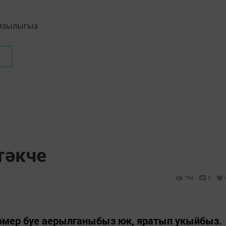
язылыгыз
тәкче
764
0
гомер буе аерылганыбыз юк, яратып укыйбыз.