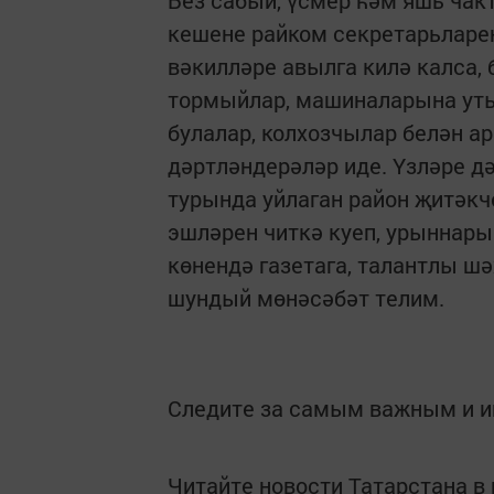
Без сабый, үсмер һәм яшь чак
кешене райком секретарьларен
вәкилләре авылга килә калса,
тормыйлар, машиналарына уты
булалар, колхозчылар белән а
дәртләндерәләр иде. Үзләре дә
турында уйлаган район җитәкч
эшләрен читкә куеп, урыннары
көнендә газетага, талантлы шә
шундый мөнәсәбәт телим.
Следите за самым важным и 
Читайте новости Татарстана 