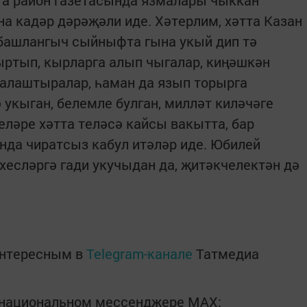
та район газетасында язмалары чыккан
а кадәр дәрәҗәли иде. Хәтерлим, хәтта Казан
 башлангыч сыйныфта гына укый дип тә
ртып, кырларга алып чыгалар, киңәшкән
ралаштыралар, һаман да язып торырга
 укыган, белемле булган, милләт киләчәге
еләре хәтта теләсә кайсы вакытта, бар
нда чиратсыз кабул итәләр иде. Юбилей
хесләргә гади укучыдан да, җитәкчелектән дә
интересным в
Telegram-канале
Татмедиа
в национальном мессенджере MАХ: