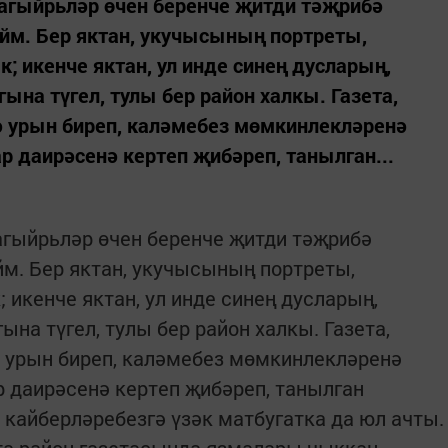
шагыйрьләр өчен беренче җитди тәҗрибә
йм. Бер яктан, укучысының портреты,
 икенче яктан, ул инде синең дусларың,
а түгел, тулы бер район халкы. Газета,
ә урын биреп, каләмебез мөмкинлекләренә
даирәсенә кертеп җибәреп, танылган...
агыйрьләр өчен беренче җитди тәҗрибә
м. Бер яктан, укучысының портреты,
 икенче яктан, ул инде синең дусларың,
а түгел, тулы бер район халкы. Газета,
ә урын биреп, каләмебез мөмкинлекләренә
даирәсенә кертеп җибәреп, танылган
кайберләребезгә үзәк матбугатка да юл ачты.