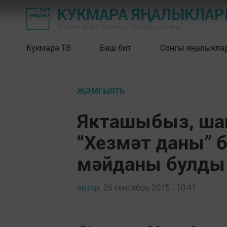
КУКМАРА ЯҢАЛЫКЛА
"Хезмәт даны" газетасы - Кукмара районы
Кукмара ТВ
Баш бит
Соңгы яңалыкла
ҖӘМГЫЯТЬ
Якташыбыз, ша
“Хезмәт даны” 
мәйданы булды
автор,
26 сентябрь 2015 - 10:41