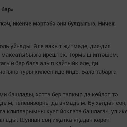
 бар»
ткәч, икенче мәртәбә әни булдыгыз. Ничек
оль уйнады. Әле вакыт җитмәде, ­дия-дия
ь, максатыбызга ирештек. Тормыш иптәшем,
тагын бер бала алып кайтыйк әле, ди.
чагына туры килсен иде инде. Бала табарга
и башлады, хәтта бер тапкыр да көйләп тә
дым, телевизорны да ачмадым. Бу хәлдән соң
га клипларымны куеп йоклата башлагач, ул ик
шлады. Шуннан соң иҗатка яңадан кереп