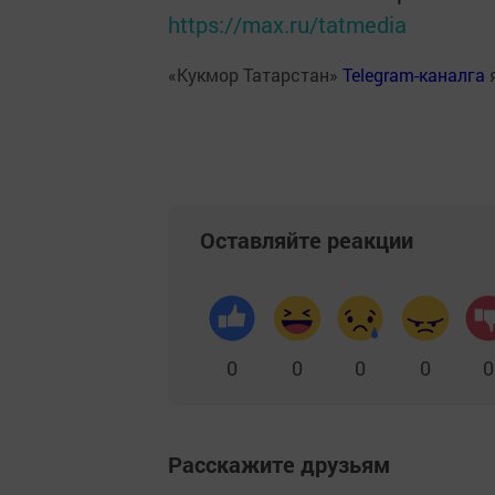
https://max.ru/tatmedia
«Кукмор Татарстан»
Telegram-каналга
Оставляйте реакции
0
0
0
0
0
Расскажите друзьям