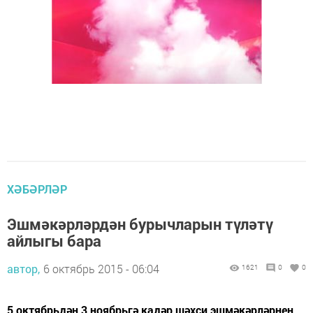
ХӘБӘРЛӘР
Эшмәкәрләрдән бурычларын түләтү
айлыгы бара
автор,
6 октябрь 2015 - 06:04
1621
0
0
5 октябрьдән 3 ноябрьгә кадәр шәхси эшмәкәрләрнең