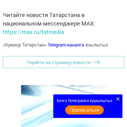
Читайте новости Татарстана в
национальном мессенджере MАХ:
https://max.ru/tatmedia
«Кукмор Татарстан»
Telegram-каналга
язылыгыз
Перейти на страницу новости
Безгә Телеграмга кушылыгыз
Подписаться