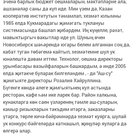
эченә барлык бюджет оешмаларын, мәктәпләрне ала,
ашханәләр саны да күп иде. Мин үзем дә, Казан
кооператив институтын тәмамлап, хезмәт юлымны
1985 елда Кукмарадагы җәмәгать туклануы
системасында башлап җибәрдем. Иң күңелле, рәхәт,
мавыктыргыч вакытлар иде ул. Шуның өчен
Новосибирск шәһәрендә югары белем алганнан соң да,
кабат туган төбәгемә кайтып, хезмәтемне шул ук
юнәлештә дәвам иттем. Технолог, оешма директоры
урынбасары вазыйфаларын башкардым, ә инде 2005
елда җитәкче буларак билгеләндем , - ди "Аш-су"
җәмгыяте директоры Розалия Хәйруллина.
Бүгенге көндә әлеге җәмгыятьнең кул астында
ресторан, кафе һәм ике ларек бар. Район халкына,
кунакларга көн саен үзләренең тәмле аш-суларын,
камыр ризыкларын тәкъдим итәргә, заказларны
үтәргә, төрле кичә-бәйрәмнәрдә хезмәт куярга, шулай
ук конкурс-бәйгеләрдә катнашып, җиңүләр яуларга да
өлгерә алар.