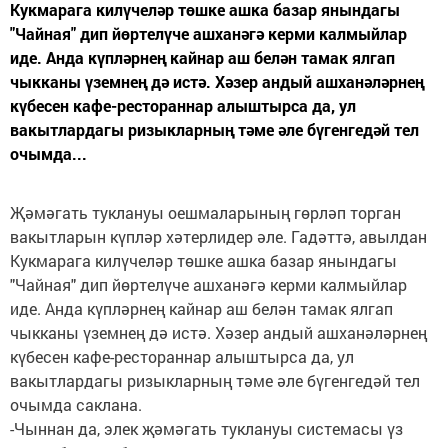
Кукмарага килүчеләр төшке ашка базар янындагы
"Чайная" дип йөртелүче ашханәгә керми калмыйлар
иде. Анда күпләрнең кайнар аш белән тамак ялгап
чыкканы үземнең дә истә. Хәзер андый ашханәләрнең
күбесен кафе-рестораннар алыштырса да, ул
вакытлардагы ризыкларның тәме әле бүгенгедәй тел
очымда...
Җәмәгать туклануы оешмаларының гөрләп торган
вакытларын күпләр хәтерлидер әле. Гадәттә, авылдан
Кукмарага килүчеләр төшке ашка базар янындагы
"Чайная" дип йөртелүче ашханәгә керми калмыйлар
иде. Анда күпләрнең кайнар аш белән тамак ялгап
чыкканы үземнең дә истә. Хәзер андый ашханәләрнең
күбесен кафе-рестораннар алыштырса да, ул
вакытлардагы ризыкларның тәме әле бүгенгедәй тел
очымда саклана.
-Чыннан да, элек җәмәгать туклануы системасы үз