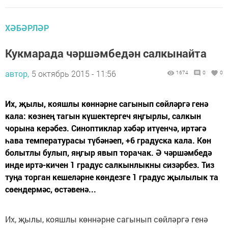
ХӘБӘРЛӘР
Кукмарада чәршәмбедән салкынайта
автор,
5 октябрь 2015 - 11:56
1674
0
0
Их, җылы, кояшлы көннәрне сагынып сөйләргә генә
кала: көзнең тагын күшектергеч яңгырлы, салкын
чорына керәбез. Синоптиклар хәбәр итүенчә, иртәгә
һава температурасы түбәнәеп, +6 градуска кала. Көн
болытлы булып, яңгыр явып торачак. Ә чәршәмбедә
инде иртә-кичен 1 градус салкынлыкны сизәрбез. Тиз
туңа торган кешеләрне көндезге 1 градус җылылык та
сөендермәс, өстәвенә...
Их, җылы, кояшлы көннәрне сагынып сөйләргә генә