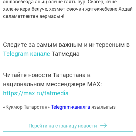
эшләвебездә аның өлеше гаять зур. Сизгер, кеше
хәленә керә белүче, хезмәт сөючән җитәкчебезне Ходай
сәламәтлектән аермасын!
Следите за самым важным и интересным в
Telegram-канале
Татмедиа
Читайте новости Татарстана в
национальном мессенджере MАХ:
https://max.ru/tatmedia
«Кукмор Татарстан»
Telegram-каналга
язылыгыз
Перейти на страницу новости