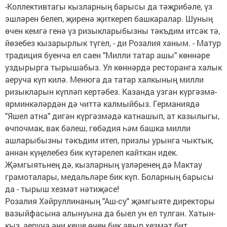
-Коллективтагы кызларның барысы да тәҗрибәле, үз
эшләрен белеп, җиренә җиткереп башкаралар. Шуның
өчен кемгә генә үз ризыкларыбызны тәкъдим итсәк тә,
йөзебез кызарырлык түгел, - ди Розалия ханым. - Матур
традиция буенча ел саен "Милли татар ашы" көннәре
уздырырга тырышабыз. Ул көннәрдә ресторанга халык
аеруча күп килә. Менюга да татар халкының милли
ризыкларын күпләп кертәбез. Казанда узган күргәзмә-
ярминкәләрдән дә читтә калмыйбыз. Германиядә
"Яшел атна" дигән күргәзмәдә катнашып, ат казылыгы,
өчпочмак, вак бәлеш, гөбәдия һәм башка милли
ашларыбызны тәкъдим итеп, призлы урынга чыктык,
аннан күңелебез бик күтәрелеп кайткан идек.
Җәмгыятьнең дә, кызларның үзләренең дә Мактау
грамоталары, медальләре бик күп. Боларның барысы
да - тырыш хезмәт нәтиҗәсе!
Розалия Хәйруллинаның "Аш-су" җәмгыяте директоры
вазыйфасына алынуына да быел ун ел тулган. Хатын-
кыз, аеруча әни кеше өчен бик авыр хезмәт бит...