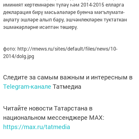
иминият кертемнәрен түләү һәм 2014-2015 елларга
декларация бирү мәсьәләләре буенча мәгълүмати-
аңлату эшләре алып бару, эшчәнлекләрен туктаткан
эшмәкәрләрне исәптән төшерү.
фото: http://rrnews.ru/sites/default/files/news/10-
2014/dolg.jpg
Следите за самым важным и интересным в
Telegram-канале
Татмедиа
Читайте новости Татарстана в
национальном мессенджере MАХ:
https://max.ru/tatmedia