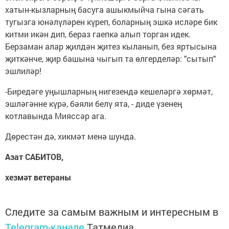
хатын-кызларның басуга ашыкмыйча гына сәгать
тугызга юнәлүләрен күреп, боларның эшкә исләре бик
китми икән дип, бераз гаепкә алып торган идек.
Берзаман алар җилдән җитез кыланып, без яртысына
җиткәнче, җир башына чыгып та өлгерделәр: "сытып"
эшлиләр!
-Биредәге уңышларның нигезендә кешеләргә хөрмәт,
эшләгәнне күрә, бәяли белү ята, - диде үзенең
котлавында Мияссәр ага.
Дөрестән дә, хикмәт менә шунда.
Азат САБИТОВ,
хезмәт ветераны
Следите за самым важным и интересным в
Telegram-канале
Татмедиа