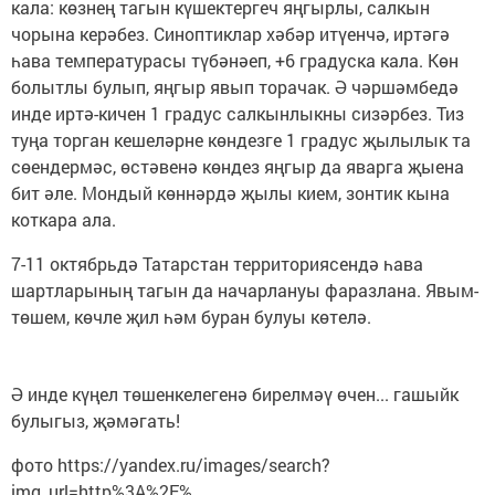
кала: көзнең тагын күшектергеч яңгырлы, салкын
чорына керәбез. Синоптиклар хәбәр итүенчә, иртәгә
һава температурасы түбәнәеп, +6 градуска кала. Көн
болытлы булып, яңгыр явып торачак. Ә чәршәмбедә
инде иртә-кичен 1 градус салкынлыкны сизәрбез. Тиз
туңа торган кешеләрне көндезге 1 градус җылылык та
сөендермәс, өстәвенә көндез яңгыр да яварга җыена
бит әле. Мондый көннәрдә җылы кием, зонтик кына
коткара ала.
7-11 октябрьдә Татарстан территориясендә һава
шартларының тагын да начарлануы фаразлана. Явым-
төшем, көчле җил һәм буран булуы көтелә.
Ә инде күңел төшенкелегенә бирелмәү өчен... гашыйк
булыгыз, җәмәгать!
фото https://yandex.ru/images/search?
img_url=http%3A%2F%