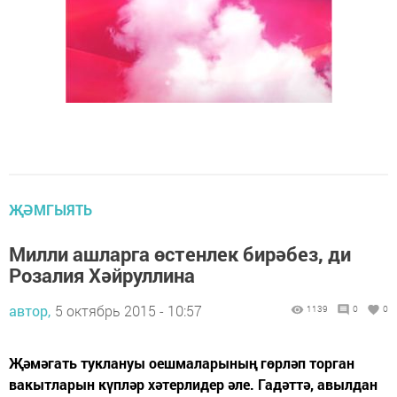
ҖӘМГЫЯТЬ
Милли ашларга өстенлек бирәбез, ди
Розалия Хәйруллина
автор,
5 октябрь 2015 - 10:57
1139
0
0
Җәмәгать туклануы оешмаларының гөрләп торган
вакытларын күпләр хәтерлидер әле. Гадәттә, авылдан