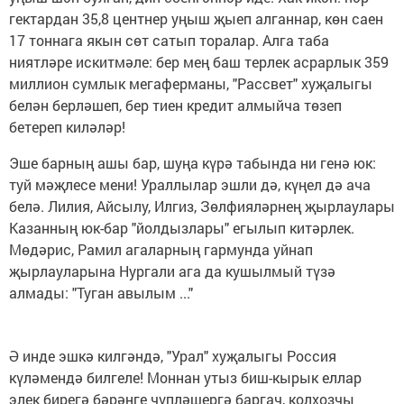
гектардан 35,8 центнер уңыш җыеп алганнар, көн саен
17 тоннага якын сөт сатып торалар. Алга таба
ниятләре искитмәле: бер мең баш терлек асрарлык 359
миллион сумлык мегаферманы, "Рассвет" хуҗалыгы
белән берләшеп, бер тиен кредит алмыйча төзеп
бетереп киләләр!
Эше барның ашы бар, шуңа күрә табында ни генә юк:
туй мәҗлесе мени! Ураллылар эшли дә, күңел дә ача
белә. Лилия, Айсылу, Илгиз, Зөлфияләрнең җырлаулары
Казанның юк-бар "йолдызлары" егылып китәрлек.
Мөдәрис, Рамил агаларның гармунда уйнап
җырлауларына Нургали ага да кушылмый түзә
алмады: "Туган авылым ..."
Ә инде эшкә килгәндә, "Урал" хуҗалыгы Россия
күләмендә билгеле! Моннан утыз биш-кырык еллар
элек бирегә бәрәңге чүпләшергә баргач, колхозчы