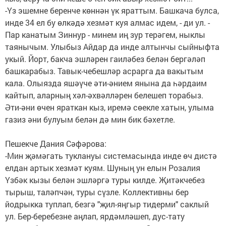
-Үз эшемне беренче көннән үк яраттым. Башкача булса,
инде 34 ел бу өлкәдә хезмәт куя алмас идем, - ди ул. -
Пар канатым Зиннур - минем иң зур терәгем, ныклы
таянычым. Улыбыз Айдар да инде алтынчы сыйныфта
укый. Йорт, бакча эшләрен гаиләбез белән бергәләп
башкарабыз. Тавык-чебешләр асрарга да вакытым
кала. Олыязда яшәүче әти-әнием янына да һәрдаим
кайтып, аларның хәл-әхвәлләрен белешеп торабыз.
Әти-әни өчен яраткан кыз, иремә сөекле хатын, улыма
газиз әни булуым белән дә мин бик бәхетле.
Пешекче Дания Сәфәрова:
-Мин җәмәгать туклануы системасында инде өч дистә
елдан артык хезмәт куям. Шуның ун елын Розалия
Үзбәк кызы белән эшләргә туры килде. Җитәкчебез
тырыш, таләпчән, туры сүзле. Коллективны бер
йодрыкка туплап, безгә "җил-яңгыр тидерми" саклый
ул. Бер-беребезне аңлап, ярдәмләшеп, дус-тату