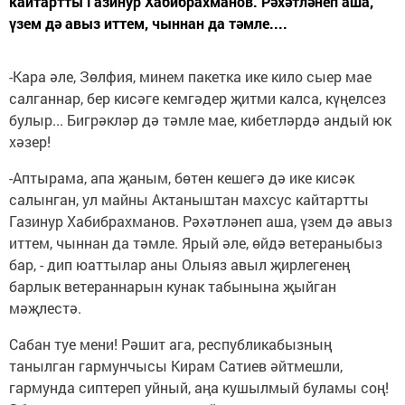
кайтартты Газинур Хабибрахманов. Рәхәтләнеп аша,
үзем дә авыз иттем, чыннан да тәмле....
-Кара әле, Зөлфия, минем пакетка ике кило сыер мае
салганнар, бер кисәге кемгәдер җитми калса, күңелсез
булыр... Бигрәкләр дә тәмле мае, кибетләрдә андый юк
хәзер!
-Аптырама, апа җаным, бөтен кешегә дә ике кисәк
салынган, ул майны Актаныштан махсус кайтартты
Газинур Хабибрахманов. Рәхәтләнеп аша, үзем дә авыз
иттем, чыннан да тәмле. Ярый әле, өйдә ветераныбыз
бар, - дип юаттылар аны Олыяз авыл җирлегенең
барлык ветераннарын кунак табынына җыйган
мәҗлестә.
Сабан туе мени! Рәшит ага, республикабызның
танылган гармунчысы Кирам Сатиев әйтмешли,
гармунда сиптереп уйный, аңа кушылмый буламы соң!