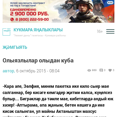
КУКМАРА ЯҢАЛЫКЛАРЫ
16+
"Хезмәт даны" газетасы - Кукмара районы
ҖӘМГЫЯТЬ
Олыязлылар олыдан куба
автор,
6 октябрь 2015 - 08:04
989
0
0
-Кара әле, Зөлфия, минем пакетка ике кило сыер мае
салганнар, бер кисәге кемгәдер җитми калса, күңелсез
булыр... Бигрәкләр дә тәмле мае, кибетләрдә андый юк
хәзер! -Аптырама, апа җаным, бөтен кешегә дә ике
кисәк салынган, ул майны Актаныштан махсус