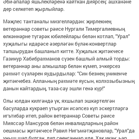
Әби-апалар яшьлекләренә кайткан диярсең: ашханәне
дер селкетеп җырлыйлар.
Мәҗлес тантаналы мизгелләрдән: җирлекнең
ветераннар советы рәисе Нургали Тимергалиевның
өлкәннәрне түгәрәк юбилейлары белән котлап, "Урал"
хуҗалыгы идарәсе әзерләгән бүләк-конвертлар
тапшырудан башланып китте. Хуҗалык җитәкчесе
Газинур Хабибрахманов сүзен башлый алмый торды:
ветераннар аны алкышлар белән күмеп, эчкерсез
рәхмәт сүзләрен яудырдылар: "Син безнең уникенче
җитәкчебез. Аллаһның рәхмәте яусын, колхозыбызның
данын кайтардың, таза-сау эшли генә күр!"
Олы юлдан килгәндә үк, яхшылап эшкәртелгән
басуларда кукраеп утырган исәпсез күп эскертләргә
игътибар итеп, район ветераннар Советы рәисе
Мияссәр Мансуров белән инвалидларның район
оешмасы җитәкчесе Равил Нигъмәтҗановлар, "Урал"да
уңыш шәп булган, дип сөенгәннәр иде. Хак икән: һәр