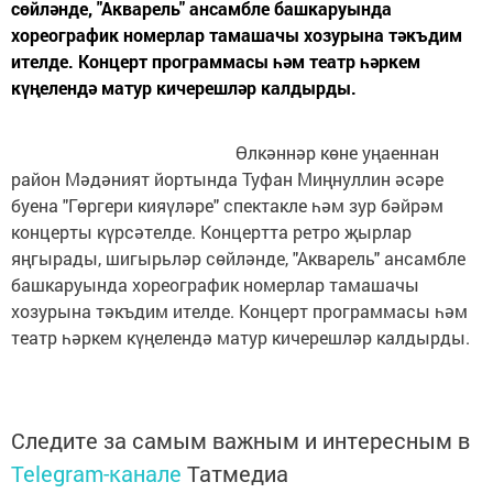
сөйләнде, "Акварель" ансамбле башкаруында
хореографик номерлар тамашачы хозурына тәкъдим
ителде. Концерт программасы һәм театр һәркем
күңелендә матур кичерешләр калдырды.
Өлкәннәр көне уңаеннан
район Мәдәният йортында Туфан Миңнуллин әсәре
буена "Гөргери кияүләре" спектакле һәм зур бәйрәм
концерты күрсәтелде. Концертта ретро җырлар
яңгырады, шигырьләр сөйләнде, "Акварель" ансамбле
башкаруында хореографик номерлар тамашачы
хозурына тәкъдим ителде. Концерт программасы һәм
театр һәркем күңелендә матур кичерешләр калдырды.
Следите за самым важным и интересным в
Telegram-канале
Татмедиа