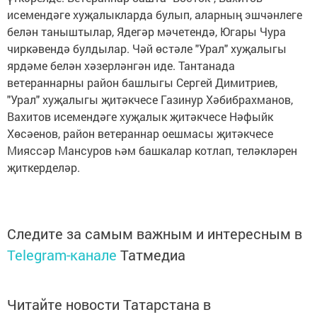
исемендәге хуҗалыкларда булып, аларның эшчәнлеге
белән таныштылар, Ядегәр мәчетендә, Югары Чура
чиркәвендә булдылар. Чәй өстәле "Урал" хуҗалыгы
ярдәме белән хәзерләнгән иде. Тантанада
ветераннарны район башлыгы Сергей Димитриев,
"Урал" хуҗалыгы җитәкчесе Газинур Хәбибрахманов,
Вахитов исемендәге хуҗалык җитәкчесе Нәфыйк
Хөсәенов, район ветераннар оешмасы җитәкчесе
Мияссәр Мансуров һәм башкалар котлап, теләкләрен
җиткерделәр.
Следите за самым важным и интересным в
Telegram-канале
Татмедиа
Читайте новости Татарстана в