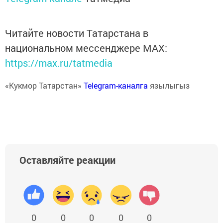
Читайте новости Татарстана в
национальном мессенджере MАХ:
https://max.ru/tatmedia
«Кукмор Татарстан»
Telegram-каналга
язылыгыз
Оставляйте реакции
0
0
0
0
0