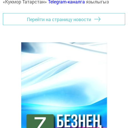
«Кукмор Татарстан»
Telegram-каналга
язылыгыз
Перейти на страницу новости