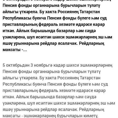
Пенсия фонды органнарына бурычларын түләтү
айлыгы үткәрелә. Бу хакта Россиянең Татарстан
Республикасы буенча Пенсия фонды бүлеге һәм суд
приставларының федераль хезмәте идарәсе карар
иткән. Айлык барышында базарлар һәм сәүдә
үзәкләренә, шул исәптән шәхси эшмәкәрләрнең эш һәм
яшәү урыннарына рейдлар ясалачак. Рейдларның
максаты -...
5 октябрьдән 3 ноябрьгә кадәр шәхси эшмәкәрләрнең
Пенсия фонды органнарына бурычларын түләтү
айлыгы үткәрелә. Бу хакта Россиянең Татарстан
Республикасы буенча Пенсия фонды бүлеге һәм суд
приставларының федераль хезмәте идарәсе карар
иткән. Айлык барышында базарлар һәм сәүдә
үзәкләренә, шул исәптән шәхси эшмәкәрләрнең эш һәм
яшәү урыннарына рейдлар ясалачак. Рейдларның
максаты - эшмәкәрләрнең бурычларын киметү,