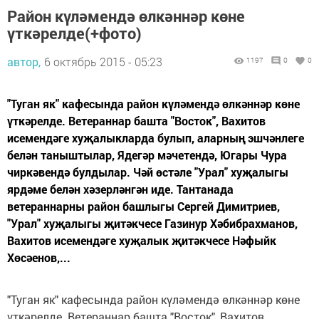
Район күләмендә өлкәннәр көне
үткәрелде(+фото)
автор,
6 октябрь 2015 - 05:23
1197
0
0
"Туган як" кафесында район күләмендә өлкәннәр көне
үткәрелде. Ветераннар башта "Восток", Вахитов
исемендәге хуҗалыкларда булып, аларның эшчәнлеге
белән таныштылар, Ядегәр мәчетендә, Югары Чура
чиркәвендә булдылар. Чәй өстәле "Урал" хуҗалыгы
ярдәме белән хәзерләнгән иде. Тантанада
ветераннарны район башлыгы Сергей Димитриев,
"Урал" хуҗалыгы җитәкчесе Газинур Хәбибрахманов,
Вахитов исемендәге хуҗалык җитәкчесе Нәфыйк
Хөсәенов,...
"Туган як" кафесында район күләмендә өлкәннәр көне
үткәрелде. Ветераннар башта "Восток", Вахитов