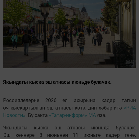
Якындагы кыска эш атнасы июньдә булачак.
Россиялеләрне 2026 ел ахырына кадәр тагын
өч кыскартылган эш атнасы көтә, дип хәбәр итә
«РИА
Новости»
. Бу хакта
«Татар-информ» МА
яза.
Якындагы кыска эш атнасы июньдә булачак.
Эш көннәре 8 июньнән 11 июньгә кадәр генә,