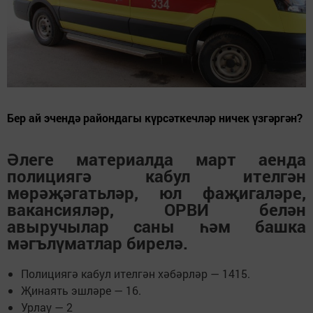
Бер ай эчендә райондагы күрсәткечләр ничек үзгәргән?
Әлеге материалда март аенда
полициягә кабул ителгән
мөрәҗәгатьләр, юл фаҗигаләре,
вакансияләр, ОРВИ белән
авыручылар саны һәм башка
мәгълүматлар бирелә.
Полициягә кабул ителгән хәбәрләр — 1415.
Җинаять эшләре — 16.
Урлау — 2