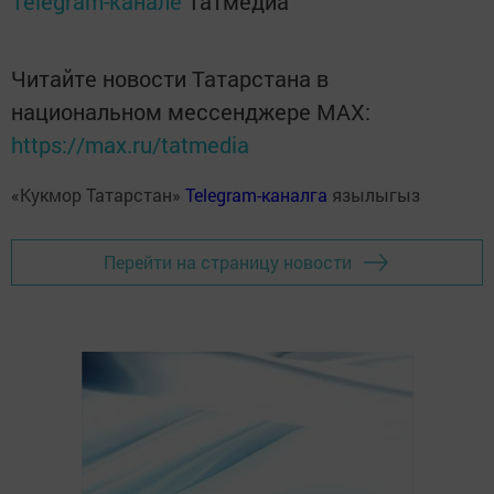
Telegram-канале
Татмедиа
Читайте новости Татарстана в
национальном мессенджере MАХ:
https://max.ru/tatmedia
«Кукмор Татарстан»
Telegram-каналга
язылыгыз
Перейти на страницу новости