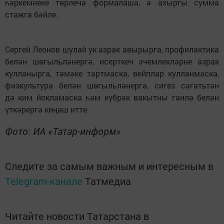
һәркемнеке төрлечә формалаша, ә ахыргы сумма
стажга бәйле.
Сергей Леонов шулай ук азрак авырырга, профилактика
белән шөгыльләнергә, исерткеч эчемлекләрне азрак
кулланырга, тәмәке тартмаска, вейплар кулланмаска,
физкультура белән шөгыльләнергә, сигез сәгатьтән
дә ким йокламаска һәм күбрәк вакытны гаилә белән
үткәрергә киңәш итте.
Фото: ИА «Татар-информ»
Следите за самым важным и интересным в
Telegram-канале
Татмедиа
Читайте новости Татарстана в