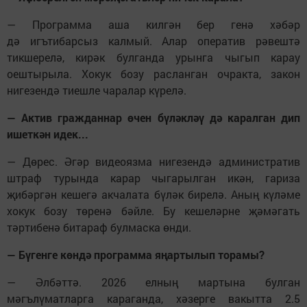
— Программа аша килгән бер генә хәбәр
дә игътибарсыз калмый. Алар оператив рәвештә
тикшерелә, кирәк булганда урынга чыгып карау
оештырыла. Хокук бозу расланган очракта, закон
нигезендә тиешле чаралар күрелә.
— Актив гражданнар өчен бүләкләү дә каралган дип
ишеткән идек...
— Дөрес. Әгәр видеоязма нигезендә административ
штраф турында карар чыгарылган икән, гариза
җибәргән кешегә акчалата бүләк бирелә. Аның күләме
хокук бозу төренә бәйле. Бу кешеләрне җәмәгать
тәртибенә битараф булмаска өнди.
— Бүгенге көндә программа яңартылып торамы?
— Әлбәттә. 2026 елның мартына булган
мәгълүматларга караганда, хәзерге вакытта 2.5