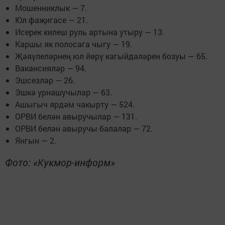
Мошенниклык — 7.
Юл фаҗигасе — 21.
Исерек килеш руль артына утыру — 13.
Каршы як полосага чыгу — 19.
Җәяүлеләрнең юл йөрү кагыйдәләрен бозуы — 65.
Вакансияләр — 94.
Эшсезләр — 26.
Эшкә урнашучылар — 63.
Ашыгыч ярдәм чакырту — 524.
ОРВИ белән авыручылар — 131.
ОРВИ белән авыручы балалар — 72.
Янгын — 2.
Фото: «Кукмор-информ»