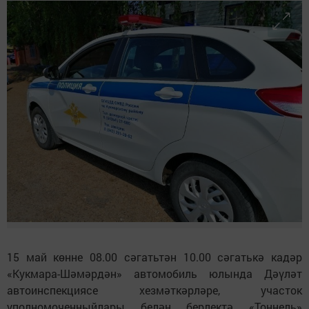
15 май көнне 08.00 сәгатьтән 10.00 сәгатькә кадәр
«Кукмара-Шәмәрдән» автомобиль юлында Дәүләт
автоинспекциясе хезмәткәрләре, участок
уполномоченныйлары белән берлектә «Тоннель»