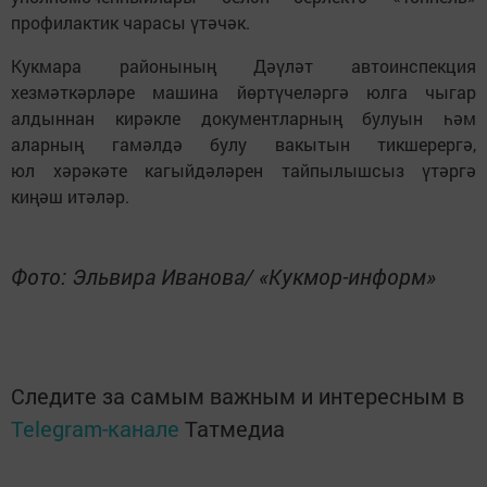
профилактик чарасы үтәчәк.
Кукмара районының Дәүләт автоинспекция
хезмәткәрләре машина йөртүчеләргә юлга чыгар
алдыннан кирәкле документларның булуын һәм
аларның гамәлдә булу вакытын тикшерергә,
юл хәрәкәте кагыйдәләрен тайпылышсыз үтәргә
киңәш итәләр.
Фото: Эльвира Иванова/ «Кукмор-информ»
Следите за самым важным и интересным в
Telegram-канале
Татмедиа