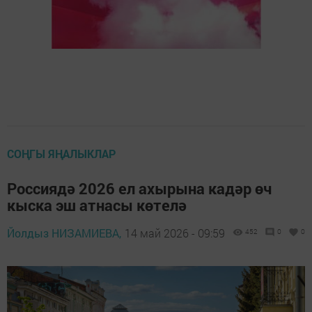
СОҢГЫ ЯҢАЛЫКЛАР
Россиядә 2026 ел ахырына кадәр өч
кыска эш атнасы көтелә
Йолдыз НИЗАМИЕВА,
14 май 2026 - 09:59
452
0
0