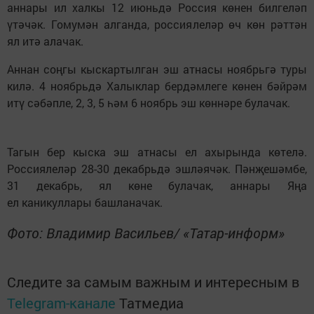
аннары ил халкы 12 июньдә Россия көнен билгеләп
үтәчәк. Гомумән алганда, россиялеләр өч көн рәттән
ял итә алачак.
Аннан соңгы кыскартылган эш атнасы ноябрьгә туры
килә. 4 ноябрьдә Халыклар бердәмлеге көнен бәйрәм
итү сәбәпле, 2, 3, 5 һәм 6 ноябрь эш көннәре булачак.
Тагын бер кыска эш атнасы ел ахырында көтелә.
Россиялеләр 28-30 декабрьдә эшләячәк. Пәнҗешәмбе,
31 декабрь, ял көне булачак, аннары Яңа
ел каникуллары башланачак.
Фото: Владимир Васильев/ «Татар-информ»
Следите за самым важным и интересным в
Telegram-канале
Татмедиа