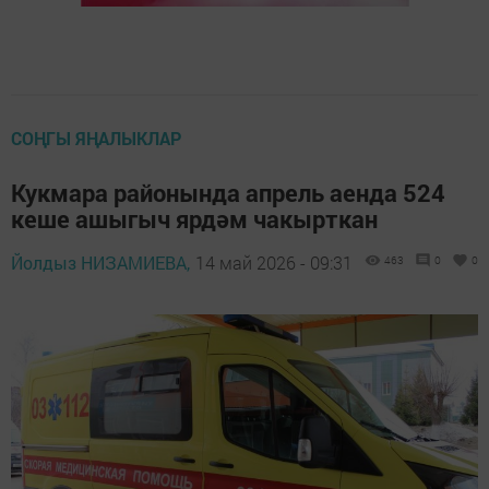
СОҢГЫ ЯҢАЛЫКЛАР
Кукмара районында апрель аенда 524
кеше ашыгыч ярдәм чакырткан
Йолдыз НИЗАМИЕВА,
14 май 2026 - 09:31
463
0
0