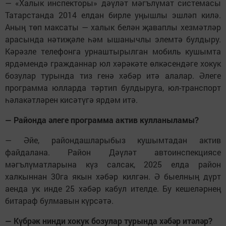
— «Халык инспекторы» дәүләт мәгълүмат системасы
Татарстанда 2014 елдан бирле уңышлы эшләп килә.
Аның төп максаты — халык белән җаваплы хезмәтләр
арасында нәтиҗәле һәм ышанычлы элемтә булдыру.
Кәрәзле телефонга урнаштырылган мобиль кушымта
ярдәмендә гражданнар юл хәрәкәте өлкәсендәге хокук
бозулар турында тиз генә хәбәр итә алалар. Әлеге
программа юлларда тәртип булдыруга, юл-транспорт
һәлакәтләрен кисәтүгә ярдәм итә.
— Районда әлеге программа актив кулланыламы?
— Әйе, райондашларыбыз кушымтадан актив
файдалана. Район Дәүләт автоинспекциясе
мәгълүматларына күз салсак, 2025 елда район
халкыннан 30га якын хәбәр килгән. Ә быелның дүрт
аенда ук инде 25 хәбәр кабул ителде. Бу кешеләрнең
битараф булмавын күрсәтә.
— Күбрәк нинди хокук бозулар турында хәбәр итәләр?