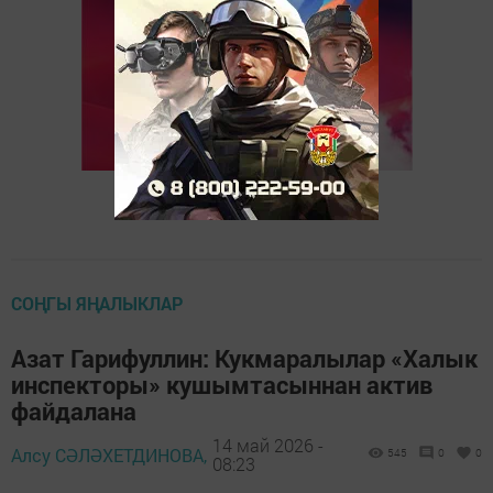
СОҢГЫ ЯҢАЛЫКЛАР
Азат Гарифуллин: Кукмаралылар «Халык
инспекторы» кушымтасыннан актив
файдалана
14 май 2026 -
Алсу СӘЛӘХЕТДИНОВА,
545
0
0
08:23