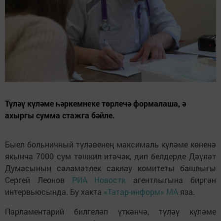
Түләү күләме һәркемнеке төрлечә формалаша, ә
ахыргы сумма стажга бәйле.
Быел больничный түләвенең максималь күләме көненә
якынча 7000 сум тәшкил итәчәк, дип белдерде Дәүләт
Думасының сәламәтлек саклау комитеты башлыгы
Сергей Леонов
РИА Новости
агентлыгына биргән
интервьюсында. Бу хакта
«Татар-информ» МА
яза.
Парламентарий билгеләп үткәнчә, түләү күләме