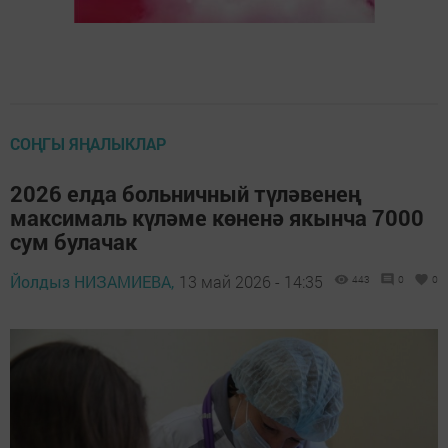
СОҢГЫ ЯҢАЛЫКЛАР
2026 елда больничный түләвенең
максималь күләме көненә якынча 7000
сум булачак
Йолдыз НИЗАМИЕВА,
13 май 2026 - 14:35
443
0
0