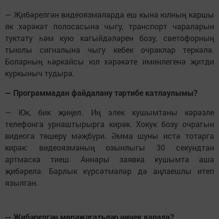
— Җибәрелгән видеоязмаларда еш кына юлның каршы
як хәрәкәт полосасына чыгу, транспорт чараларын
туктату һәм кую кагыйдәләрен бозу, светофорның
тыюлы сигналына чыгу кебек очраклар теркәлә.
Боларның һәркайсы юл хәрәкәте иминлегенә җитди
куркыныч тудыра.
— Программадан файдалану тәртибе катлаулымы?
— Юк, бик җиңел. Иң элек кушымтаны кәрәзле
телефонга урнаштырырга кирәк. Хокук бозу очрагын
видеога төшерү мәҗбүри. Әмма шуны истә тотарга
кирәк: видеоязманың озынлыгы 30 секундтан
артмаска тиеш. Аннары заявка кушымта аша
җибәрелә. Барлык күрсәтмәләр дә аңлаешлы итеп
язылган.
— Җибәрелгән мөрәҗәгатьләр ничек карала?