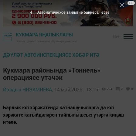
2
Автоматическое закрытие баннера через
КУКМАРА ЯҢАЛЫКЛАРЫ
16+
"Хезмәт даны" газетасы - Кукмара районы
ДӘҮЛӘТ АВТОИНСПЕКЦИЯСЕ ХӘБӘР ИТӘ
Кукмара районында «Тоннель»
операциясе үтәчәк
Йолдыз НИЗАМИЕВА,
14 май 2026 - 13:15
294
0
0
Барлык юл хәрәкәтендә катнашучыларга да юл
хәрәкәте кагыйдәләрен тайпылышсыз үтәргә киңәш
ителә.