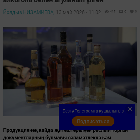
Йолдыз НИЗАМИЕВА,
13 май 2026 - 11:02
417
0
0
Безгә Телеграмга кушылыгыз
Подписаться
Продукциянең кайда җитештерелүен раслый торган
документларның булмавы сәламәтлеккә һәм