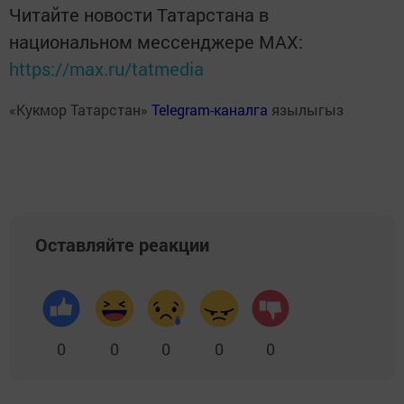
Читайте новости Татарстана в
национальном мессенджере MАХ:
https://max.ru/tatmedia
«Кукмор Татарстан»
Telegram-каналга
язылыгыз
Оставляйте реакции
0
0
0
0
0