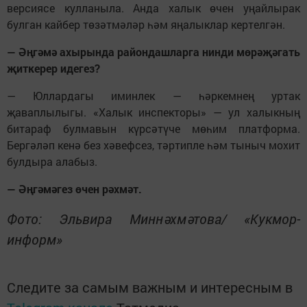
версиясе кулланыла. Анда халык өчен уңайлырак
булган кайбер төзәтмәләр һәм яңалыклар кертелгән.
— Әңгәмә ахырында райондашларга нинди мөрәҗәгать
җиткерер идегез?
— Юллардагы иминлек — һәркемнең уртак
җаваплылыгы. «Халык инспекторы» — ул халыкның
битараф булмавын күрсәтүче мөһим платформа.
Бергәләп кенә без хәвефсез, тәртипле һәм тыныч мохит
булдыра алабыз.
— Әңгәмәгез өчен рәхмәт.
Фото: Эльвира Миннәхмәтова/ «Кукмор-
информ»
Следите за самым важным и интересным в