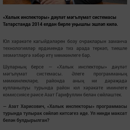
«Халык инспекторы» дәүләт мәгълүмат системасы
Татарстанда 2014 елдан бирле уңышлы эшләп килә.
Юл хәрәкәте кагыйдәләрен бозу очракларын заманча
технологияләр ярдәмендә тиз арада теркәп, тиешле
хезмәтләргә хәбәр итү мөмкинлеге бар.
Шуларның берсе — «Халык инспекторы» дәүләт
мәгълүмат системасы. Әлеге программаның
мөмкинлекләре, районда аның ни дәрәҗәдә
кулланылуы турында район юл хәрәкәте иминлеге
комиссиясе рәисе Азат Гарифуллин белән сөйләштек.
— Азат Харисович, «Халык инспекторы» программасы
турында тулырак сөйләп китсәгез иде. Ул нинди максат
белән булдырылган?