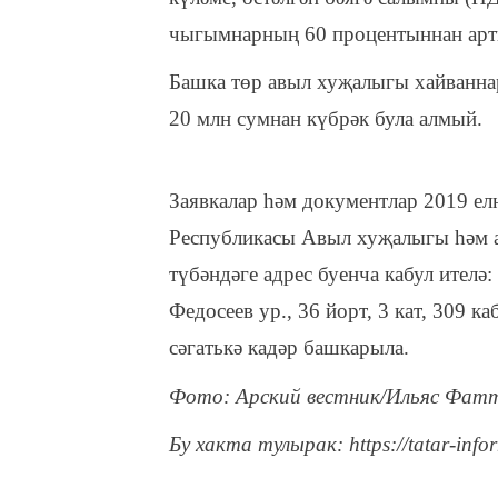
чыгымнарның 60 процентыннан арт
Башка төр авыл хуҗалыгы хайваннар
20 млн сумнан күбрәк була алмый.
Заявкалар һәм документлар 2019 ел
Республикасы Авыл хуҗалыгы һәм а
түбәндәге адрес буенча кабул ителә
Федосеев ур., 36 йорт, 3 кат, 309 к
сәгатькә кадәр башкарыла.
Фото: Арский вестник/Ильяс Фат
Бу хакта тулырак: https://tatar-info