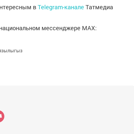
интересным в
Telegram-канале
Татмедиа
в национальном мессенджере MАХ:
язылыгыз