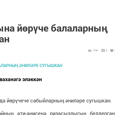
ына йөрүче балаларның
ан
1781
0
ваханәгә эләккән
да йөрүчече сабыйларның әниләре сугышкан.
йның әти-әнисенә ризасызлыгын белдергән