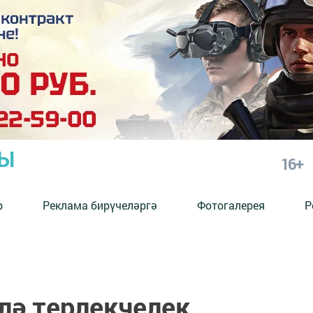
РЫ
16+
р
Реклама бирүчеләргә
Фотогалерея
Р
лә терлекчелек