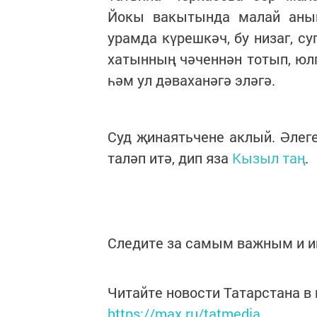
Йокы вакытында малай аның
урамда күрешкәч, бу низаг, с
хатынның чәченнән тотып, ю
һәм ул дәваханәгә эләгә.
Суд җинаятьчене аклый. Әлеге
таләп итә, дип яза
Кызыл таң
.
Следите за самым важным и 
Читайте новости Татарстана 
https://max.ru/tatmedia