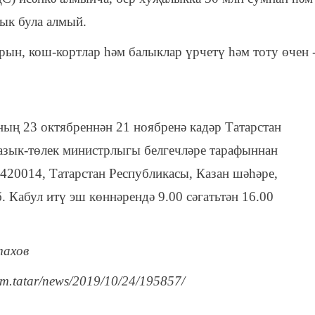
ык була алмый.
ын, кош-кортлар һәм балыклар үрчетү һәм тоту өчен 
ның 23 октябреннән 21 ноябренә кадәр Татарстан
зык-төлек министрлыгы белгечләре тарафыннан
: 420014, Татарстан Республикасы, Казан шәһәре,
аб. Кабул итү эш көннәрендә 9.00 сәгатьтән 16.00
тахов
rm.tatar/news/2019/10/24/195857/