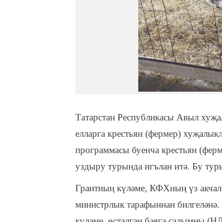
Татарстан Республикасы Авыл хуҗа
елларга крестьян (фермер) хуҗалык
программасы буенча крестьян (ферм
уздыру турында игълан итә. Бу тур
Грантның күләме, КФХның үз акчал
министрлык тарафыннан билгеләнә. 
күләме, өстәлгән бәягә салымны (Н