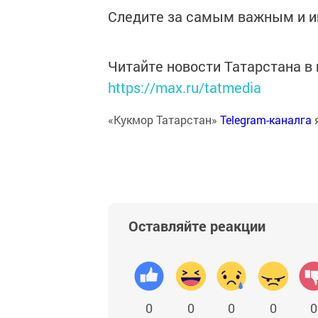
Следите за самым важным и 
Читайте новости Татарстана 
https://max.ru/tatmedia
«Кукмор Татарстан»
Telegram-каналга
Оставляйте реакции
0
0
0
0
0