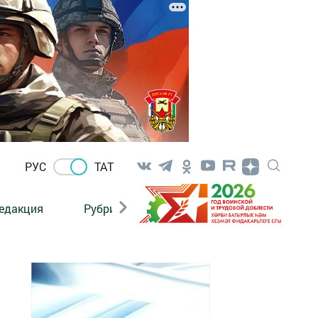
РУС
ТАТ
едакция
Рубрикалар