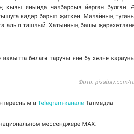
 кызы янында чалбарсыз йөргән булган. 
угышуга кадәр барып җиткән. Малайның туган
лга алып ташлый. Хатынның башы җәрәхәтлән
 вакытта бәлагә таручы янә бу хәлне караун
Фото: pixabay.com/r
интересным в
Telegram-канале
Татмедиа
в национальном мессенджере MАХ: