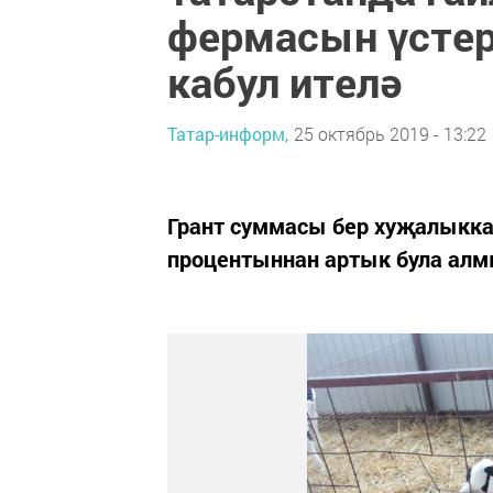
фермасын үстер
кабул ителә
Татар-информ,
25 октябрь 2019 - 13:22
Грант суммасы бер хуҗалыкка
процентыннан артык була алм