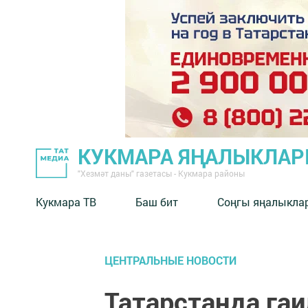
КУКМАРА ЯҢАЛЫКЛА
"Хезмәт даны" газетасы - Кукмара районы
Кукмара ТВ
Баш бит
Соңгы яңалыкла
ЦЕНТРАЛЬНЫЕ НОВОСТИ
Татарстанда гаи