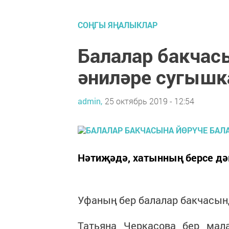
СОҢГЫ ЯҢАЛЫКЛАР
Балалар бакчас
әниләре сугышк
admin,
25 октябрь 2019 - 12:54
Нәтиҗәдә, хатынның берсе дә
Уфаның бер балалар бакчасын
Татьяна Черкасова бер мала