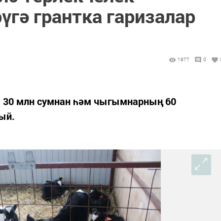
үгә грантка гаризалар
1877
0
 30 млн сумнан һәм чыгымнарның 60
ый.