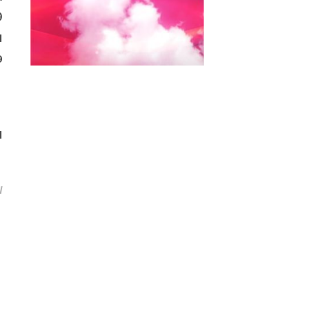
Ә
ы
ә
ы
u