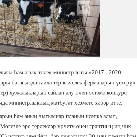
лыгы һәм азык-төлек министрлыгы «2017 - 2020
лары базасында гаилә терлекчелек фермаларын үстерү»
ер) хуҗалыкларын сайлап алу өчен өстәмә конкурс
ыда министрлыкның матбугат хезмәте хәбәр итте.
арын һәм аның чыгымнар планын исәпкә алып,
Мөгезле эре терлекләр үрчетү өчен грантның иң чик
ДС) исәпкә алмыйча, бер хуҗалыкка 30 млн сумнан һәм