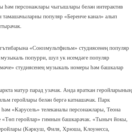
ры һәм персонажлары чыгышлары белән интерактив
н тамашачыларны популяр «Беренче канал» алып
тырачак.
игътибарына «Союзмультфильм» студиясенең популяр
музыкаль попурри, шул ук исемдәге популяр
мәче» студиясенең музыкаль номеры һәм башкалар
паркта матур парад узачак. Анда яраткан геройларының
льм геройлары белән бергә катнашачак. Парк
 һәм «Карусель» телеканалы персонажлары, Теона
 «Төп геройлар» гимнын башкарачак. «Тыныч йокы,
еройлары (Кәркуш, Филя, Хрюша, Клоунесса,