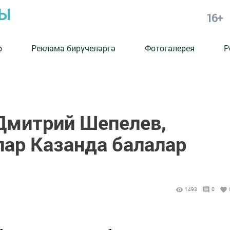
РЫ
16+
р
Реклама бирүчеләргә
Фотогалерея
Р
 Дмитрий Шепелев,
ар Казанда балалар
1493
0