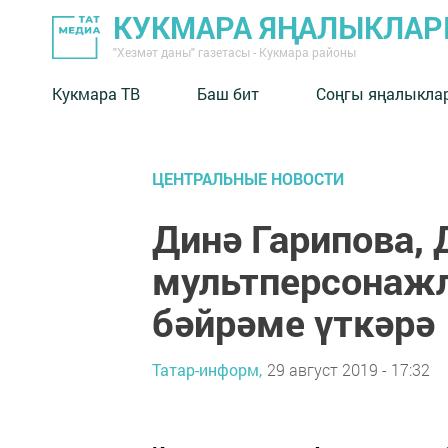
КУКМАРА ЯҢАЛЫКЛА
"Хезмәт даны" газетасы - Кукмара районы
Кукмара ТВ
Баш бит
Соңгы яңалыкла
ЦЕНТРАЛЬНЫЕ НОВОСТИ
Динә Гарипова,
мультперсонажл
бәйрәме үткәрә
Татар-информ,
29 август 2019 - 17:32