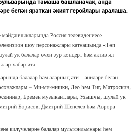
 бульварында тамаша башланачак, анда
әре белән яраткан әкият геройлары аралаша.
ле мәйданчыкларында Россия телевидениесе
телевизион шоу персонажлары катнашында «Төп
шулай ук балалар өчен зур концерт һәм актив ял
ылар хәбәр итә.
арында балалар һәм аларның әти – әниләре белән
ерсонажлары – Ми-ми-мишки, Лео һәм Тиг, Матроскин,
боскиннар, Бремен музыкантлары, Узышчы, шулай ук
Дмитрий Борисов, Дмитрий Шепелев һәм Аврора
ленә килүчеләрне балалар мультфильмнары һәм