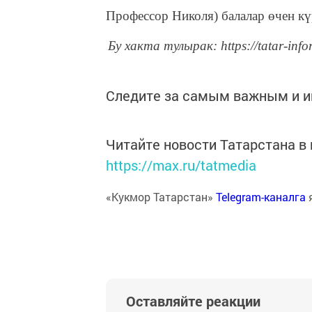
Профессор Николя) балалар өчен кү
Бу хакта тулырак: https://tatar-inf
Следите за самым важным и 
Читайте новости Татарстана 
https://max.ru/tatmedia
«Кукмор Татарстан»
Telegram-каналга
Оставляйте реакции