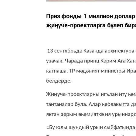
Приз фонды 1 миллион доллар 
җиңүче-проектларга бүлеп бир
13 сентябрьдә Казанда архитектура
узачак. Чарада принц Кәрим Ага Ха
катнаша. ТР мәдәният министры Ир
белдерде.
Җиңүче-проектларны игълан итү һә
тантаналар була. Алар һәрвакытта 
яктан аерым әһәмияткә ия урыннард
«Бу юлы шундый урын сыйфатында К