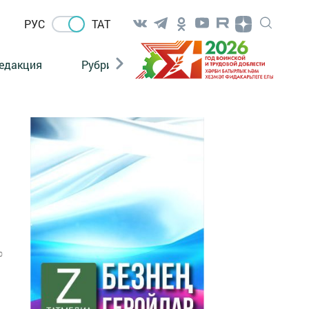
РУС
ТАТ
едакция
Рубрикалар
0