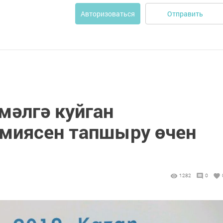
Отправить
Авторизоваться
амәлгә куйган
емиясен тапшыру өчен
1282
0