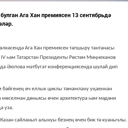
булган Ага Хан премиясен 13 сентябрьдә
әләр.
 өлкәсендә Ага Хан премиясен тапшыру тантанасы
н IV һәм Татарстан Президенты Рөстәм Миңнеханов
ада Әюпова матбугат конференциясендә шулай дип
м бәйгенең өч еллык циклы тәмамлану уңаеннан
да мөселман дөньясы өчен архитектура һәм мәдәни
а уза.
азан сайланып алынуы безнең өчен бик тә куанычлы.