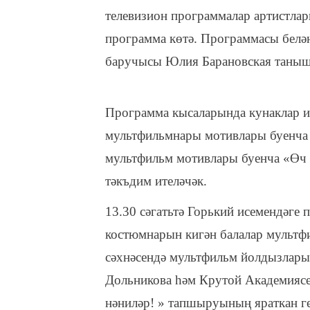
телевизион программалар артистла
программа көтә. Программасы белә
баручысы Юлия Барановская таныш
Программа кысаларында кунаклар 
мультфильмнары мотивлары буенча 
мультфильм мотивлары буенча «Өч 
тәкъдим ителәчәк.
13.30 сәгатьтә Горький исемендәге 
костюмнарын кигән балалар мультфи
сәхнәсендә мультфильм йолдызлары
Дольникова һәм Крутой Академиясе
нәниләр! » тапшыруының яраткан г