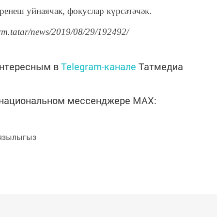
ренеш уйнаячак, фокуслар күрсәтәчәк.
orm.tatar/news/2019/08/29/192492/
интересным в
Telegram-канале
Татмедиа
в национальном мессенджере MАХ:
язылыгыз