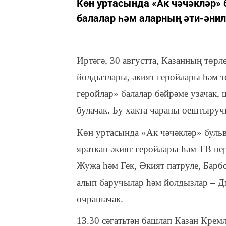
Көн уртасында «Ак чәчәкләр»
балалар һәм аларның әти-әнил
Иртәгә, 30 августта, Казанның төр
йолдызлары, әкият геройлары һәм 
геройлар» балалар бәйрәме узачак, 
булачак. Бу хакта чараны оештыруч
Көн уртасында «Ак чәчәкләр» бульв
яраткан әкият геройлары һәм ТВ п
Жужа һәм Гек, Әкият патруле, Бар
алып баручылар һәм йолдызлар – 
очрашачак.
13.30 сәгатьтән башлап Казан Крем