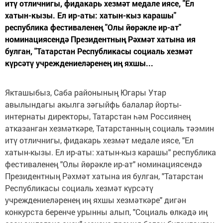
итү отличнигы, фидакарь хезмәт медале иясе, "Ел
хатын-кызы. Ел ир-аты: хатын-кыз карашы"
республика фестиваленең "Олы йөрәкле ир-ат"
номинациясендә Президентның Рәхмәт хатына ия
булган, "Татарстан Республикасы социаль хезмәт
күрсәтү учреждениеләренең иң яхшы...
Якташыбыз, Саба районының Югары Утар
авылындагы акылга зәгыйфь балалар йорты-
интернаты директоры, Татарстан һәм Россиянең
атказанган хезмәткәре, Татарстанның социаль тәэмин
итү отличнигы, фидакарь хезмәт медале иясе, "Ел
хатын-кызы. Ел ир-аты: хатын-кыз карашы" республика
фестиваленең "Олы йөрәкле ир-ат" номинациясендә
Президентның Рәхмәт хатына ия булган, "Татарстан
Республикасы социаль хезмәт күрсәтү
учреждениеләренең иң яхшы хезмәткәре" дигән
конкурста беренче урынны алып, "Социаль өлкәдә иң