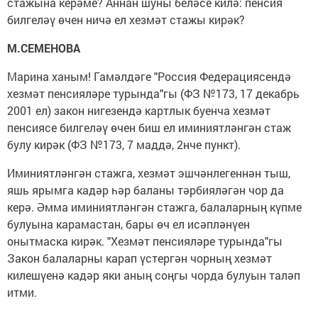
стажына керәме? Аннан шуны беләсе килә: пенсия
билгеләү өчен ничә ел хезмәт стажы кирәк?
М.СЕМЕНОВА
Марина ханым! Гамәлдәге "Россия Федерациясендә
хезмәт пенсияләре турында"гы (ФЗ №173, 17 декабрь
2001 ел) закон нигезендә картлык буенча хезмәт
пенсиясе билгеләү өчен биш ел иминиятләнгән стаж
булу кирәк (ФЗ №173, 7 маддә, 2нче пункт).
Иминиятләнгән стажга, хезмәт эшчәнлегеннән тыш,
яшь ярымга кадәр һәр баланы тәрбияләгән чор да
керә. Әмма иминиятләнгән стажга, балаларның күпме
булуына карамастан, бары өч ел исәпләнүен
онытмаска кирәк. "Хезмәт пенсияләре турында"гы
Закон балаларны карап үстергән чорның хезмәт
килешүенә кадәр яки аның соңгы чорда булуын таләп
итми.