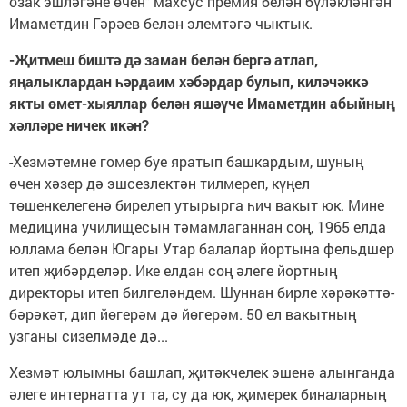
озак эшләгәне өчен" махсус премия белән бүләкләнгән
Имаметдин Гәрәев белән элемтәгә чыктык.
-Җитмеш биштә дә заман белән бергә атлап,
яңалыклардан һәрдаим хәбәрдар булып, киләчәккә
якты өмет-хыяллар белән яшәүче Имаметдин абыйның
хәлләре ничек икән?
-Хезмәтемне гомер буе яратып башкардым, шуның
өчен хәзер дә эшсезлектән тилмереп, күңел
төшенкелегенә бирелеп утырырга һич вакыт юк. Мине
медицина училищесын тәмамлаганнан соң, 1965 елда
юллама белән Югары Утар балалар йортына фельдшер
итеп җибәрделәр. Ике елдан соң әлеге йортның
директоры итеп билгеләндем. Шуннан бирле хәрәкәттә-
бәрәкәт, дип йөгерәм дә йөгерәм. 50 ел вакытның
узганы сизелмәде дә...
Хезмәт юлымны башлап, җитәкчелек эшенә алынганда
әлеге интернатта ут та, су да юк, җимерек биналарның