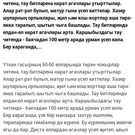
читенә, тау битләренә нарат агачлары утырттылар.
Алар рәт-рәт булып, матур гына үсеп киттеләр. Хәзер
шуларның орлыклары, җил һәм кош-кортлар аша тирә-
якка таралып, шытып чыга башлады. Тау битләрендә
елдан-ел нарат агачлары арта. Каршыбыздагы тау
читендә - бакчадан 100 метр арада урман үсеп килә.
Бер караганда,...
Үткән гасырның 50-60 елларында тирән чокырлар
читенә, тау битләренә нарат агачлары утырттылар.
Алар рәт-рәт булып, матур гына үсеп киттеләр. Хәзер
шуларның орлыклары, җил һәм кош-кортлар аша тирә-
якка таралып, шытып чыга башлады. Тау битләрендә
елдан-ел нарат агачлары арта. Каршыбыздагы тау
читендә - бакчадан 100 метр арада урман үсеп килә.
Бер караганда, үзе бер манзара: матур яшеллек,
тирәләрендә гөмбәләр дә күренә. Бу күренешнең икенче
ягы да бар. Дистә еллардан агачлар үсеп җитеп, авыл