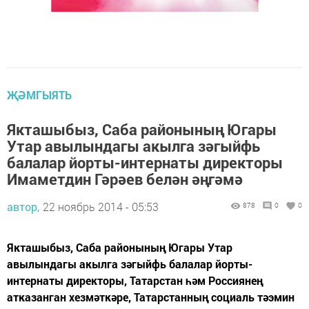
ҖӘМГЫЯТЬ
Якташыбыз, Саба районының Югары
Утар авылындагы акылга зәгыйфь
балалар йорты-интернаты директоры
Имаметдин Гәрәев белән әңгәмә
автор,
22 ноябрь 2014 - 05:53
878
0
0
Якташыбыз, Саба районының Югары Утар
авылындагы акылга зәгыйфь балалар йорты-
интернаты директоры, Татарстан һәм Россиянең
атказанган хезмәткәре, Татарстанның социаль тәэмин