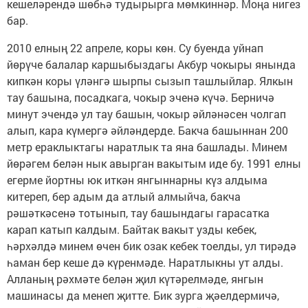
кешеләрендә шөбһә тудырырга мөмкиннәр. Моңа нигез
бар.
2010 елның 22 апреле, коры көн. Су буенда уйнап
йөрүче балалар каршыбыздагы Акбур чокыры янында
кипкән коры үләнгә шырпы сызып ташлыйлар. Ялкын
тау башына, посадкага, чокыр эченә күчә. Берничә
минут эчендә ул тау башын, чокыр әйләнәсен чолгап
алып, кара күмергә әйләндерде. Бакча башыннан 200
метр ераклыктагы наратлык та яна башлады. Минем
йөрәгем белән нык авырган вакытым иде бу. 1991 елны
егерме йортны юк иткән янгыннарны күз алдыма
китереп, бер адым да атлый алмыйча, бакча
рәшәткәсенә тотынып, тау башындагы гарасатка
карап катып калдым. Байтак вакыт узды кебек,
һәрхәлдә минем өчен бик озак кебек тоелды, ул тирәдә
һаман бер кеше дә күренмәде. Наратлыкны ут алды.
Алланың рәхмәте белән җил күтәрелмәде, янгын
машинасы да менеп җитте. Бик зурга җәелдермичә,