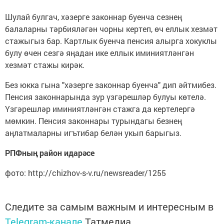
Шулай булгач, хәзерге законнар буенча сезнең
балаларны тәрбияләгән чорны кертеп, өч еллык хезмәт
стажыгыз бар. Картлык буенча пенсия алырга хокуклы
булу өчен сезгә яңадан ике еллык иминиятләнгән
хезмәт стажы кирәк.
Без юкка гына "хәзерге законнар буенча" дип әйтмибез.
Пенсия законнарында зур үзгәрешләр булуы көтелә.
Үзгәрешләр иминиятләнгән стажга да кертелергә
мөмкин. Пенсия законнары турындагы безнең
аңлатмаларны игътибар белән укып барыгыз.
РПФның район идарәсе
фото: http://chizhov-s-v.ru/newsreader/1255
Следите за самым важным и интересным в
Telegram-канале
Татмедиа