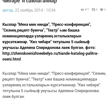
чибәре”н сайлаганнар
автор,
22 ноябрь 2014 - 10:34
677
0
0
Кызлар "Менә мин нинди", "Пресс-конференция",
"Сезнең рецепт буенча", "Театр" һәм башка
номинацияләрдә үзләренең осталыкларын
күрсәткәннәр. "Көз чибәре" титулына 5 сыйныф
укучысы Аделина Спиридонова лаек булган. фото:
http://zhenskoenizhneebelyo.ru/tiande-katalog-palitra-
oseni.html
Кызлар "Менә мин нинди", "Пресс-конференция", "Сезнең
рецепт буенча", "Театр" һәм башка номинацияләрдә
үзләренең осталыкларын күрсәткәннәр. "Көз чибәре"
титулына 5 сыйныф укучысы Аделина Спиридонова
лаек булган.