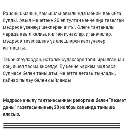
Районыбызның Камышлы авылында мөһим вакыйга
булды. Авыл мәчетенә 20 ел тулган көнне яңа төзелгән
мәдрәсә үзенең ишекләрен ачты. Әлеге тантаналы
чарада авыл халкы, килгән кунаклар, иганәчеләр,
мәдрәсә төзелешенә үз өлешләрен кертүчеләр
катнашты.
Тәбрикләүләрдән, истәлек бүләкләре тапшырылганнан
соң, яшел тасма киселде. Бу көнне һәркем мәдрәсә
бүлмәсе белән танышты, мәчеттә вәгазь тыңлады,
кайнар пылау белән сыйланды.
Мәдрәсә ачылу тантанасыннан репортаж белән "Хезмәт
даны" газетасынының 28 ноябрь санында таныша
аласыз.