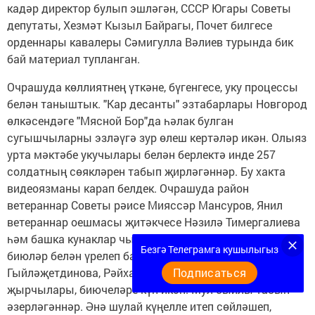
кадәр директор булып эшләгән, СССР Югары Советы
депутаты, Хезмәт Кызыл Байрагы, Почет билгесе
орденнары кавалеры Сәмигулла Вәлиев турында бик
бай материал тупланган.
Очрашуда көллиятнең үткәне, бүгенгесе, уку процессы
белән таныштык. "Кар десанты" эзтабарлары Новгород
өлкәсендәге "Мясной Бор"да һәлак булган
сугышчыларны эзләүгә зур өлеш кертәләр икән. Олыяз
урта мәктәбе укучылары белән берлектә инде 257
солдатның сөякләрен табып җирләгәннәр. Бу хакта
видеоязманы карап белдек. Очрашуда район
ветераннар Советы рәисе Мияссәр Мансуров, Янил
ветераннар оешмасы җитәкчесе Нәзилә Тимергалиева
һәм башка кунаклар чыгыш ясадылар. Кичә җыр-
Безгә Телеграмга кушылыгыз
биюләр белән үрелеп барды. Алия Газизова, Гөлинә
Гыйләҗетдинова, Рәйхан Газизуллин кебек талантлы
Подписаться
җырчылары, биючеләре күп икән. Мул сыйлы табын
әзерләгәннәр. Әнә шулай күңелле итеп сөйләшеп,