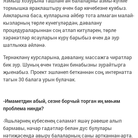
Язмыш хозурына ташланган балаларны азмы-күпме
тормышка яраклаштыру өчен бар көчебезне куябыз.
Аякларына баса, кулларына әйбер тота алмаган малай-
кызларның төрле күнегүләрдән, дәвалану
процедураларыннан соң атлап китүләрен, төрле
хәрәкәтләр ясауларын күрү барыбыз өчен дә зур
шатлыкка әйләнә.
Тернәкләнү курсларына, дәвалану, массажга чиратлар
бик зур. Шуның өчен тиздән бинабызны зурайтырга
җыенабыз. Проект эшләнеп беткәннән соң, интернатта
тагын 30 балага урын булачак.
-Имаметдин абый, сезне борчый торган иң мөһим
проблема нинди?
-Яшьләрнең күбесенең сәламәт яшәү рәвеше алып
бармавы, начар гадәтләр белән дус булулары
нәтиҗәсендә авыру балаларның саны артканнан-арта.