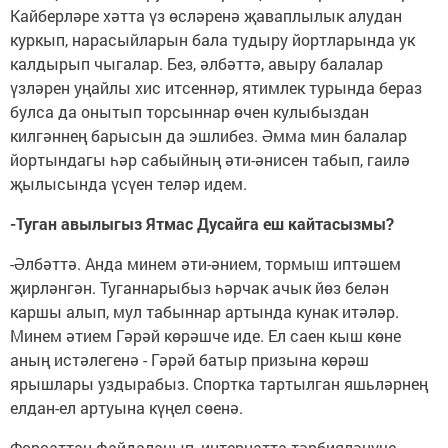
Кайберләре хәтта үз өсләренә җаваплылык алудан
куркып, нарасыйларын бала тудыру йортларында ук
калдырып чыгалар. Без, әлбәттә, авыру балалар
үзләрен уңайлы хис итсеннәр, ятимлек турында бераз
булса да онытып торсыннар өчен кулыбыздан
килгәннең барысын да эшлибез. Әмма мин балалар
йортындагы һәр сабыйның әти-әнисен табып, гаилә
җылысында үсүен теләр идем.
-Туган авылыгыз Ятмас Дусайга еш кайтасызмы?
-Әлбәттә. Анда минем әти-әнием, тормыш иптәшем
җирләнгән. Туганнарыбыз һәрчак ачык йөз белән
каршы алып, мул табыннар артында кунак итәләр.
Минем әтием Гәрәй көрәшче иде. Ел саен кыш көне
аның истәлегенә - Гәрәй батыр призына көрәш
ярышлары уздырабыз. Спортка тартылган яшьләрнең
елдан-ел артуына күңел сөенә.
Форсаттан файдаланып, интернатта тәрбияләнүче,