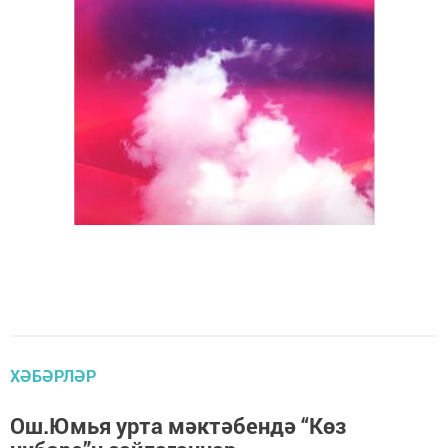
ХӘБӘРЛӘР
Ош.Юмья урта мәктәбендә “Көз