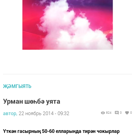
ҖӘМГЫЯТЬ
Урман шөһбә уята
автор,
22 ноябрь 2014 - 09:32
824
0
0
Үткән гасырның 50-60 елларында тирән чокырлар