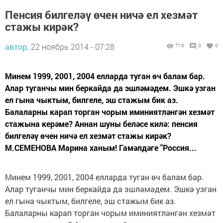
Пенсия билгеләү өчен ничә ел хезмәт
стажы кирәк?
автор,
22 ноябрь 2014 - 07:28
713
0
0
Минем 1999, 2001, 2004 елларда туган өч балам бар.
Алар туганчы мин беркайда да эшләмәдем. Эшкә узган
ел гына чыктым, билгеле, эш стажым бик аз.
Балаларны карап торган чорым иминиятләнгән хезмәт
стажына керәме? Аннан шуны беләсе килә: пенсия
билгеләү өчен ничә ел хезмәт стажы кирәк?
М.СЕМЕНОВА Марина ханым! Гамәлдәге "Россия...
Минем 1999, 2001, 2004 елларда туган өч балам бар.
Алар туганчы мин беркайда да эшләмәдем. Эшкә узган
ел гына чыктым, билгеле, эш стажым бик аз.
Балаларны карап торган чорым иминиятләнгән хезмәт