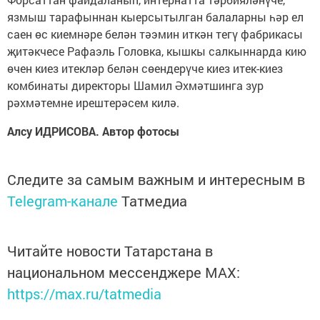
язмыш тарафыннан кыерсытылган балаларны һәр ел
саен өс киемнәре белән тәэмин иткән тегү фабрикасы
җитәкчесе Рафаэль Головка, кышкы салкыннарда кию
өчен киез итекләр белән сөендерүче киез итек-киез
комбинаты директоры Шамил Әхмәтшинга зур
рәхмәтемне ирештерәсем килә.
Алсу ИДРИСОВА. Автор фотосы
Следите за самым важным и интересным в
Telegram-канале
Татмедиа
Читайте новости Татарстана в
национальном мессенджере MАХ:
https://max.ru/tatmedia