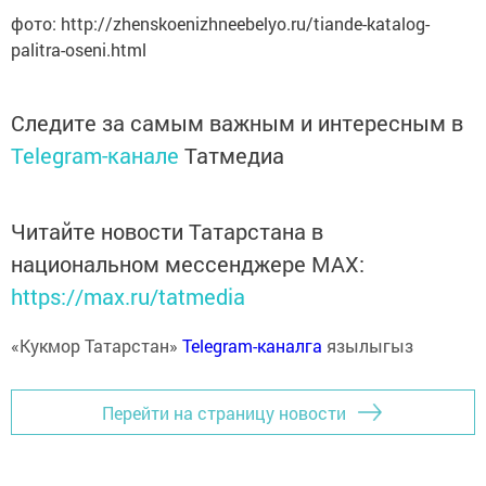
фото: http://zhenskoenizhneebelyo.ru/tiande-katalog-
palitra-oseni.html
Следите за самым важным и интересным в
Telegram-канале
Татмедиа
Читайте новости Татарстана в
национальном мессенджере MАХ:
https://max.ru/tatmedia
«Кукмор Татарстан»
Telegram-каналга
язылыгыз
Перейти на страницу новости