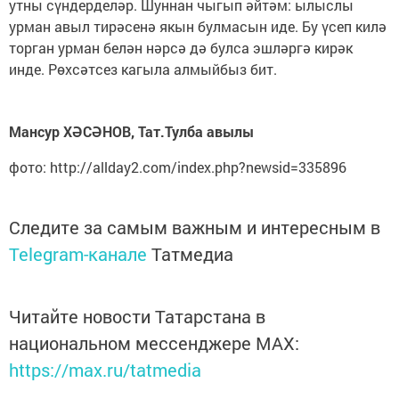
утны сүндерделәр. Шуннан чыгып әйтәм: ылыслы
урман авыл тирәсенә якын булмасын иде. Бу үсеп килә
торган урман белән нәрсә дә булса эшләргә кирәк
инде. Рөхсәтсез кагыла алмыйбыз бит.
Мансур ХӘСӘНОВ, Тат.Тулба авылы
фото: http://allday2.com/index.php?newsid=335896
Следите за самым важным и интересным в
Telegram-канале
Татмедиа
Читайте новости Татарстана в
национальном мессенджере MАХ:
https://max.ru/tatmedia