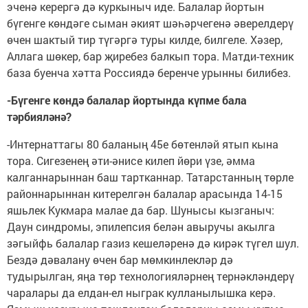
эченә керергә дә куркыныч иде. Балалар йортын
бүгенге көндәге сыман әкият шәһәрчегенә әверелдерү
өчен шактый тир түгәргә туры килде, билгеле. Хәзер,
Аллага шөкер, бар җиребез балкып тора. Матди-техник
база буенча хәтта Россиядә беренче урынны билибез.
-Бүгенге көндә балалар йортында күпме бала
тәрбияләнә?
-Интернаттагы 80 баланың 45е бөтенләй ятып кына
тора. Сигезенең әти-әнисе килеп йөри үзе, әмма
калганнарыннан баш тартканнар. Татарстанның төрле
районнарыннан китерелгән балалар арасында 14-15
яшьлек Кукмара малае да бар. Шунысы кызганыч:
Даун синдромы, эпилепсия белән авыручы акылга
зәгыйфь балалар газиз кешеләренә дә кирәк түгел шул.
Бездә дәвалану өчен бар мөмкинлекләр дә
тудырылган, яңа төр технологияләрнең тернәкләндерү
чаралары да елдан-ел ныграк кулланылышка керә.