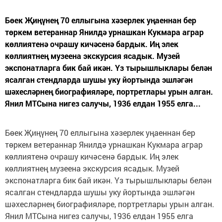
Бөек Җиңүнең 70 еллыгына хәзерлек уңаеннан бер
төркем ветераннар Янилдә урнашкан Кукмара аграр
көллиятенә очрашу кичәсенә бардык. Иң элек
көллиятнең музеена экскурсия ясадык. Музей
экспонатларга бик бай икән. Үз тырышлыклары белән
ясалган стендларда шушы уку йортында эшләгән
шәхесләрнең биографияләре, портретлары урын алган.
Янил МТСына нигез салучы, 1936 елдан 1955 елга...
Бөек Җиңүнең 70 еллыгына хәзерлек уңаеннан бер
төркем ветераннар Янилдә урнашкан Кукмара аграр
көллиятенә очрашу кичәсенә бардык. Иң элек
көллиятнең музеена экскурсия ясадык. Музей
экспонатларга бик бай икән. Үз тырышлыклары белән
ясалган стендларда шушы уку йортында эшләгән
шәхесләрнең биографияләре, портретлары урын алган.
Янил МТСына нигез салучы, 1936 елдан 1955 елга