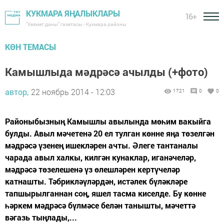
КУКМАРА ЯҢАЛЫКЛАРЫ
16+
"Хезмәт даны" газетасы - Кукмара районы
КӨН ТЕМАСЫ
Камышлыда мәдрәсә ачылды (+фото)
автор,
22 ноябрь 2014 - 12:03
1721
0
0
Районыбызның Камышлы авылында мөһим вакыйга
булды. Авыл мәчетенә 20 ел тулган көнне яңа төзелгән
мәдрәсә үзенең ишекләрен ачты. Әлеге тантаналы
чарада авыл халкы, килгән кунаклар, иганәчеләр,
мәдрәсә төзелешенә үз өлешләрен кертүчеләр
катнашты. Тәбрикләүләрдән, истәлек бүләкләре
тапшырылганнан соң, яшел тасма киселде. Бу көнне
һәркем мәдрәсә бүлмәсе белән танышты, мәчеттә
вәгазь тыңлады,...