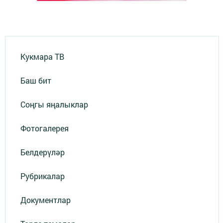
Кукмара ТВ
Баш бит
Соңгы яңалыклар
Фотогалерея
Белдерүләр
Рубрикалар
Документлар