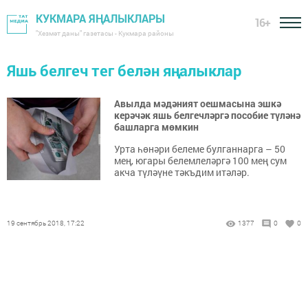
КУКМАРА ЯҢАЛЫКЛАРЫ
16+
"Хезмәт даны" газетасы - Кукмара районы
Яшь белгеч тег белән яңалыклар
Авылда мәдәният оешмасына эшкә
керәчәк яшь белгечләргә пособие түләнә
башларга мөмкин
Урта һөнәри белеме булганнарга – 50
мең, югары белемлеләргә 100 мең сум
акча түләүне тәкъдим итәләр.
19 сентябрь 2018, 17:22
1377
0
0