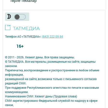
Төрле темалар
Телефон АО «ТАТМЕДИА»:
(843) 222 09 84
16+
© 2011 - 2026. Хезмәт даны. Все права защищены.
© ТАТМЕДИА. Все материалы, размещенные на сайте, защищены
законом.
Перепечатка, воспроизведение и распространение в любом объеме
информации,
размещенной на сайте, возможна только с письменного согласия
редакций СМИ.
При поддержке Республиканского агентства по печати и массовым
коммуникациям.
Наименование СМИ: Хезмэт даны (Трудовая слава)
СМИ зарегистрировано Федеральной службой по надзору в сфере
связи,