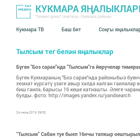
КУКМАРА ЯҢАЛЫКЛА
"Хезмәт даны" газетасы - Кукмара районы
Кукмара ТВ
Баш бит
Соңгы яңалыкла
Тылсым тег белән яңалыклар
Бүген "Боз сарае"нда "Тылсым"га йөрүчеләр тимер
Бүген Кукмараның "Боз сарае"нда районыбыз буен
хезмәт күрсәтү үзәге авыр хәлдә калган гаиләләр 
биш гаилә, барысы 16 кеше катнашты. Әлеге чара
булды. фото: http://images.yandex.ru/yandsearch
24 июль 2013, 09:52
“Тылсым” Сабан туе быел 16нчы тапкыр оештыры