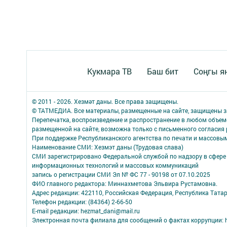
Кукмара ТВ
Баш бит
Соңгы я
© 2011 - 2026. Хезмәт даны. Все права защищены.
© ТАТМЕДИА. Все материалы, размещенные на сайте, защищены з
Перепечатка, воспроизведение и распространение в любом объе
размещенной на сайте, возможна только с письменного согласия
При поддержке Республиканского агентства по печати и массов
Наименование СМИ: Хезмэт даны (Трудовая слава)
СМИ зарегистрировано Федеральной службой по надзору в сфере 
информационных технологий и массовых коммуникаций
запись о регистрации СМИ Эл № ФС 77 - 90198 от 07.10.2025
ФИО главного редактора: Миннахметова Эльвира Рустамовна.
Адрес редакции: 422110, Российская Федерация, Республика Татар
Телефон редакции: (84364) 2-66-50
E-mail редакции: hezmat_dani@mail.ru
Электронная почта филиала для сообщений о фактах коррупции: h