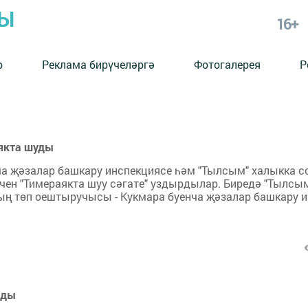
РЫ
16+
р
Реклама бирүчеләргә
Фотогалерея
Р
аякта шуды
ча җәзалар башкару инспекциясе һәм "Тылсым" халыкка с
өчен "Тимераякта шуу сәгате" уздырдылар. Биредә "Тылсы
ның төп оештыручысы - Кукмара буенча җәзалар башкару 
лды