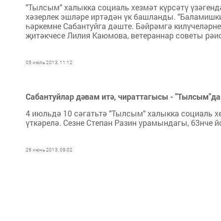
"Тылсым" халыкка социаль хезмәт күрсәтү үзәген
хәзерлек эшләре иртәдән үк башланды. "Баламиш
һәркемне Сабантуйга дәште. Бәйрәмгә килүчеләрне
җитәкчесе Лилия Каюмова, ветераннар советы рәи
05 июль 2013, 11:12
Сабантуйлар дәвам итә, чираттагысы - "Тылсым"да
4 июльдә 10 сәгатьтә "Тылсым" халыкка социаль х
үткәрелә. Сезне Степан Разин урамындагы, 63нче йор
26 июнь 2013, 09:02