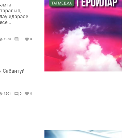
рәмгә
 таралып,
лау идарәсе
се...
1253
0
0
н Сабантуй
1201
0
0