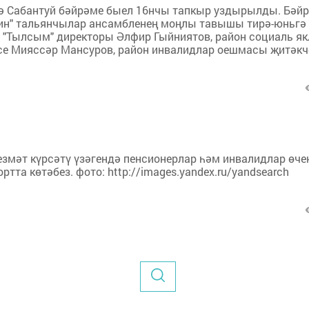
дә Сабантуй бәйрәме быел 16нчы тапкыр уздырылды. Бәй
кин" тальянчылар ансамбленең моңлы тавышы тирә-юньгә
 "Тылсым" директоры Әлфир Гыйниятов, район социаль як
се Мияссәр Мансуров, район инвалидлар оешмасы җитәкче
езмәт күрсәтү үзәгендә пенсионерлар һәм инвалидлар өче
тта көтәбез. фото: http://images.yandex.ru/yandsearch