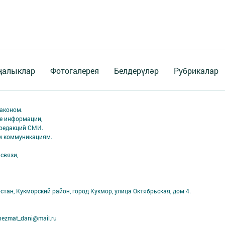
ңалыклар
Фотогалерея
Белдерүләр
Рубрикалар
аконом.
ме информации,
 редакций СМИ.
ым коммуникациям.
связи,
стан, Кукморский район, город Кукмор, улица Октябрьская, дом 4.
ezmat_dani@mail.ru