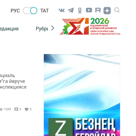
РУС
ТАТ
едакция
Рубрикалар
оциаль
м"га йөрүче
инспекциясе
1295
0
0