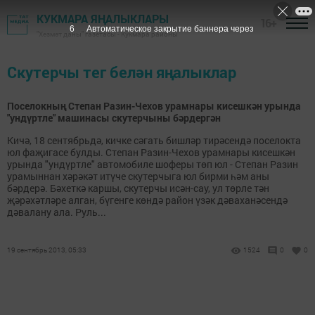
КУКМАРА ЯҢАЛЫКЛАРЫ
16+
6
Автоматическое закрытие баннера через
"Хезмәт даны" газетасы - Кукмара районы
Скутерчы тег белән яңалыклар
Поселокның Степан Разин-Чехов урамнары кисешкән урында
"ундүртле" машинасы скутерчыны бәрдергән
Кичә, 18 сентябрьдә, кичке сәгать бишләр тирәсендә поселокта
юл фаҗигасе булды. Степан Разин-Чехов урамнары кисешкән
урында "ундүртле" автомобиле шоферы төп юл - Степан Разин
урамыннан хәрәкәт итүче скутерчыга юл бирми һәм аны
бәрдерә. Бәхеткә каршы, скутерчы исән-сау, ул төрле тән
җәрәхәтләре алган, бүгенге көндә район үзәк дәваханәсендә
дәвалану ала. Руль...
19 сентябрь 2013, 05:33
1524
0
0