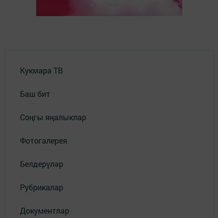
Кукмара ТВ
Баш бит
Соңгы яңалыклар
Фотогалерея
Белдерүләр
Рубрикалар
Документлар