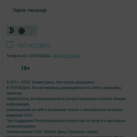
Төрле темалар
Телефон АО «ТАТМЕДИА»:
(843) 222 09 84
16+
© 2011 - 2026. Хезмәт даны. Все права защищены.
© ТАТМЕДИА. Все материалы, размещенные на сайте, защищены
законом.
Перепечатка, воспроизведение и распространение в любом объеме
информации,
размещенной на сайте, возможна только с письменного согласия
редакций СМИ.
При поддержке Республиканского агентства по печати и массовым
коммуникациям.
Наименование СМИ: Хезмэт даны (Трудовая слава)