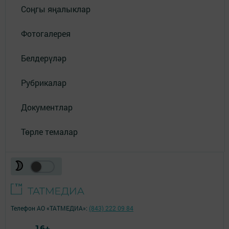
Соңгы яңалыклар
Фотогалерея
Белдерүләр
Рубрикалар
Документлар
Төрле темалар
Телефон АО «ТАТМЕДИА»:
(843) 222 09 84
16+