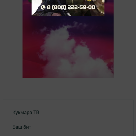
Кукмара ТВ
Баш бит