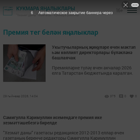
КУКМАРА ЯҢАЛЫКЛАРЫ
16+
6
Автоматическое закрытие баннера через
"Хезмәт даны" газетасы - Кукмара районы
Премия тег белән яңалыклар
Укытучыларның җиңүләре өчен мәктәп
һәм көллият директорлары бүләкләнә
башлаячак
Премияләрне түләү өчен акчалар 2026
елга Татарстан бюджетында каралган.
29 гыйнвар 2026, 14:04
375
0
0
Сәмигулла Кәримуллин исемендәге премия ике
хезмәттәшебезгә бирелде
"Хезмәт даны" газетасы редакциясе 2012-2013 еллар өчен
газетаның беренче редакторы Сәмигулла Кәримуллин