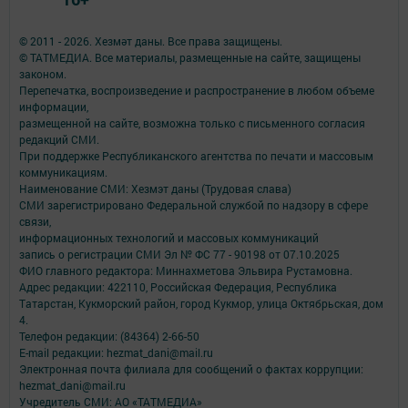
© 2011 - 2026. Хезмәт даны. Все права защищены.
© ТАТМЕДИА. Все материалы, размещенные на сайте, защищены
законом.
Перепечатка, воспроизведение и распространение в любом объеме
информации,
размещенной на сайте, возможна только с письменного согласия
редакций СМИ.
При поддержке Республиканского агентства по печати и массовым
коммуникациям.
Наименование СМИ: Хезмэт даны (Трудовая слава)
СМИ зарегистрировано Федеральной службой по надзору в сфере
связи,
информационных технологий и массовых коммуникаций
запись о регистрации СМИ Эл № ФС 77 - 90198 от 07.10.2025
ФИО главного редактора: Миннахметова Эльвира Рустамовна.
Адрес редакции: 422110, Российская Федерация, Республика
Татарстан, Кукморский район, город Кукмор, улица Октябрьская, дом
4.
Телефон редакции: (84364) 2-66-50
E-mail редакции: hezmat_dani@mail.ru
Электронная почта филиала для сообщений о фактах коррупции:
hezmat_dani@mail.ru
Учредитель СМИ: АО «ТАТМЕДИА»