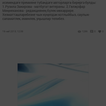
исемендәге премияне түбәндәге авторларга бирергә булды:
1.Рузилә Закирова - матбугат ветераны. 2.Гөлҗофар
Миңнеханова - редакциянең бүлек мөхәррире.
Хезмәттәшләребезне чын күңелдән котлыйбыз, саулык-
сәламәтлек, иминлек, уңышлар телибез.
19 май 2013, 12:39
1266
0
0