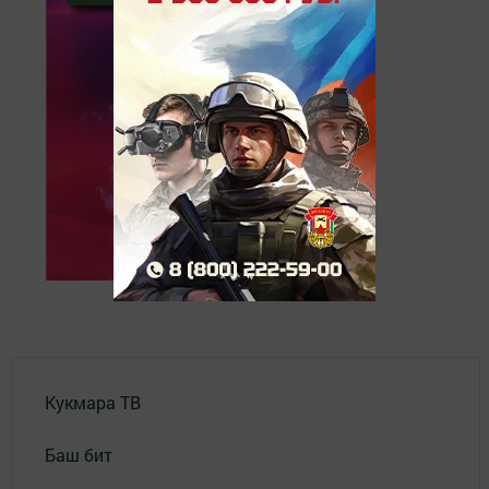
Кукмара ТВ
Баш бит