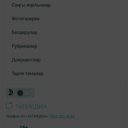
Соңгы яңалыклар
Фотогалерея
Белдерүләр
Рубрикалар
Документлар
Төрле темалар
Телефон АО «ТАТМЕДИА»:
(843) 222 09 84
16+