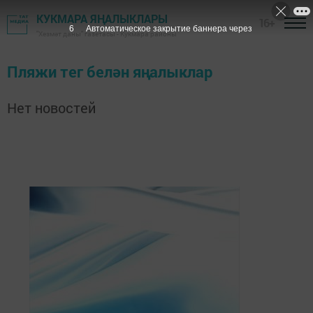
КУКМАРА ЯҢАЛЫКЛАРЫ
16+
6
Автоматическое закрытие баннера через
"Хезмәт даны" газетасы - Кукмара районы
Пляжи тег белән яңалыклар
Нет новостей