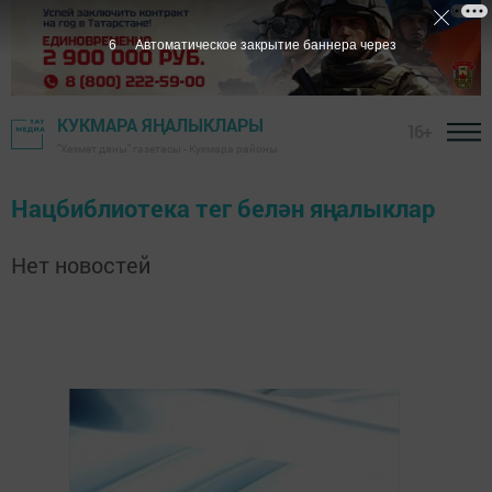
6
Автоматическое закрытие баннера через
КУКМАРА ЯҢАЛЫКЛАРЫ
16+
"Хезмәт даны" газетасы - Кукмара районы
Нацбиблиотека тег белән яңалыклар
Нет новостей