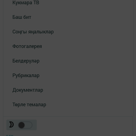
Кукмара ТВ
Баш бит
Соңгы яңалыклар
Фотогалерея
Белдерүләр
Рубрикалар
Документлар
Төрле темалар