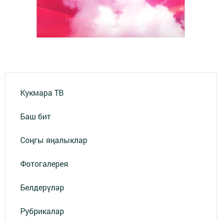
Кукмара ТВ
Баш бит
Соңгы яңалыклар
Фотогалерея
Белдерүләр
Рубрикалар