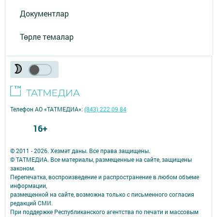
Документлар
Төрле темалар
Телефон АО «ТАТМЕДИА»:
(843) 222 09 84
16+
© 2011 - 2026. Хезмәт даны. Все права защищены.
© ТАТМЕДИА. Все материалы, размещенные на сайте, защищены
законом.
Перепечатка, воспроизведение и распространение в любом объеме
информации,
размещенной на сайте, возможна только с письменного согласия
редакций СМИ.
При поддержке Республиканского агентства по печати и массовым