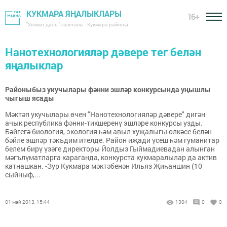
КУКМАРА ЯҢАЛЫКЛАРЫ
16+
"Хезмәт даны" газетасы - Кукмара районы
Нанотехнологияләр дәвере тег белән
яңалыклар
Районыбыз укучылары фәнни эшләр конкурсында уңышлы
чыгыш ясады
Мәктәп укучылары өчен "Нанотехнологияләр дәвере" дигән
ачык республика фәнни-тикшеренү эшләре конкурсы узды.
Бәйгегә биология, экология һәм авыл хуҗалыгы өлкәсе белән
бәйле эшләр тәкъдим ителде. Район иҗади үсеш һәм гуманитар
белем бирү үзәге директоры Йолдыз Гыймадиевадан алынган
мәгълүматларга караганда, конкурста кукмаралылар да актив
катнашкан. -Зур Кукмара мәктәбенән Ильяз Җиһаншин (10
сыйныф,...
01 май 2013, 15:44
1304
0
0