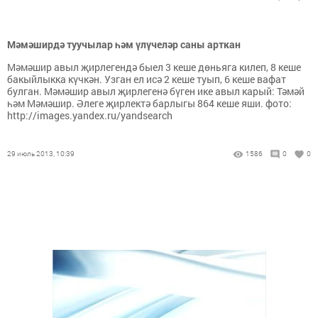
Мәмәширдә туучылар һәм үлүчеләр саны арткан
Мәмәшир авыл җирлегендә быел 3 кеше дөньяга килеп, 8 кеше
бакыйлыкка күчкән. Узган ел исә 2 кеше туып, 6 кеше вафат
булган. Мәмәшир авыл җирлегенә бүген ике авыл карый: Тәмәй
һәм Мәмәшир. Әлеге җирлектә барлыгы 864 кеше яши. фото:
http://images.yandex.ru/yandsearch
29 июль 2013, 10:39
1586
0
0