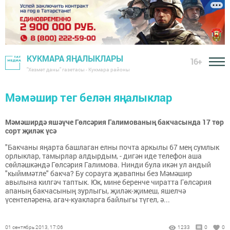
КУКМАРА ЯҢАЛЫКЛАРЫ
16+
"Хезмәт даны" газетасы - Кукмара районы
Мәмәшир тег белән яңалыклар
Мәмәширдә яшәүче Гөлсәрия Галимованың бакчасында 17 төр
сорт җиләк үсә
"Бакчаны яңарта башлаган елны почта аркылы 67 мең сумлык
орлыклар, тамырлар алдырдым, - дигән иде телефон аша
сөйләшкәндә Гөлсәрия Галимова. Нинди була икән ул андый
"кыйммәтле" бакча? Бу сорауга җавапны без Мәмәшир
авылына килгәч таптык. Юк, мине беренче чиратта Гөлсәрия
апаның бакчасының зурлыгы, җиләк-җимеш, яшелчә
үсентеләренә, агач-куакларга байлыгы түгел, ә...
01 сентябрь 2013, 17:06
1233
0
0