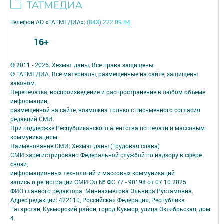
Телефон АО «ТАТМЕДИА»:
(843) 222 09 84
16+
© 2011 - 2026. Хезмәт даны. Все права защищены.
© ТАТМЕДИА. Все материалы, размещенные на сайте, защищены
законом.
Перепечатка, воспроизведение и распространение в любом объеме
информации,
размещенной на сайте, возможна только с письменного согласия
редакций СМИ.
При поддержке Республиканского агентства по печати и массовым
коммуникациям.
Наименование СМИ: Хезмэт даны (Трудовая слава)
СМИ зарегистрировано Федеральной службой по надзору в сфере
связи,
информационных технологий и массовых коммуникаций
запись о регистрации СМИ Эл № ФС 77 - 90198 от 07.10.2025
ФИО главного редактора: Миннахметова Эльвира Рустамовна.
Адрес редакции: 422110, Российская Федерация, Республика
Татарстан, Кукморский район, город Кукмор, улица Октябрьская, дом
4.