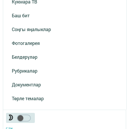
Кукмара ТВ
Баш бит
Соңгы яңалыклар
Фотогалерея
Белдерүләр
Рубрикалар
Документлар
Төрле темалар